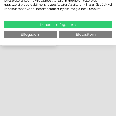
fejlesztésére, személyre szabott tartalom megjelenítésére és
VÍZTISZTA, 1 MIL
nagyszerű weboldalélmény biztosítására. Az általunk használt sütikkel
kapcsolatos további információkért nyissa meg a beállításokat.
Mindent elfogadom
Elfogadom
Elutasítom