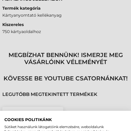
Termék kategória
Kártyanyomtató kellékanyag
Kiszereles
750 kártyaoldalhoz
MEGBÍZHAT BENNÜNK! ISMERJE MEG
VÁSÁRLÓINK VÉLEMÉNYÉT
KÖVESSE BE YOUTUBE CSATORNÁNKAT!
LEGUTÓBB MEGTEKINTETT TERMÉKEK
ZEBRA PLASZTIK
KÁRTYA NYOMTATÓ
COOKIES POLITIKÁNK
LAMINÁLÓ FÓLIA ZXP7 -
Sütiket használunk látogatóink elemzésére, weboldalunk
750 OLDAL, HÁTSÓ,