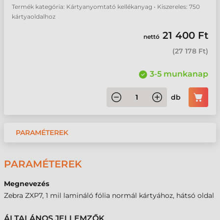
Termék kategória: Kártyanyomtató kellékanyag • Kiszereles: 750
kártyaoldalhoz
21 400 Ft
nettó
(
27 178 Ft
)
3-5 munkanap
db
PARAMÉTEREK
PARAMÉTEREK
Megnevezés
Zebra ZXP7, 1 mil lamináló fólia normál kártyához, hátsó oldal
ÁLTALÁNOS JELLEMZŐK