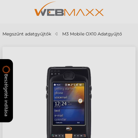
Megszűnt adatgyűjtők
M3 Mobile OX10 Adatgyűjtő
Beszélgetés indítása