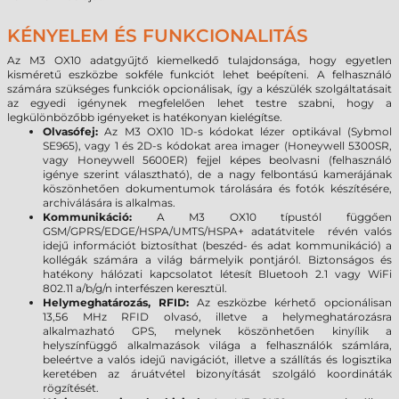
KÉNYELEM ÉS FUNKCIONALITÁS
Az M3 OX10 adatgyűjtő kiemelkedő tulajdonsága, hogy egyetlen
kisméretű eszközbe sokféle funkciót lehet beépíteni. A felhasználó
számára szükséges funkciók opcionálisak, így a készülék szolgáltatásait
az egyedi igénynek megfelelően lehet testre szabni, hogy a
legkülönbözőbb igényeket is hatékonyan kielégítse.
Olvasófej:
Az M3 OX10 1D-s kódokat lézer optikával (Sybmol
SE965), vagy 1 és 2D-s kódokat area imager (Honeywell 5300SR,
vagy Honeywell 5600ER) fejjel képes beolvasni (felhasználó
igénye szerint választható), de a nagy felbontású kamerájának
köszönhetően dokumentumok tárolására és fotók készítésére,
archiválására is alkalmas.
Kommunikáció:
A M3 OX10 típustól függően
GSM/GPRS/EDGE/HSPA/UMTS/HSPA+ adatátvitele révén valós
idejű információt biztosíthat (beszéd- és adat kommunikáció) a
kollégák számára a világ bármelyik pontjáról. Biztonságos és
hatékony hálózati kapcsolatot létesít Bluetooh 2.1 vagy WiFi
802.11 a/b/g/n interfészen keresztül.
Helymeghatározás, RFID:
Az eszközbe kérhető opcionálisan
13,56 MHz RFID olvasó, illetve a helymeghatározásra
alkalmazható GPS, melynek köszönhetően kinyílik a
helyszínfüggő alkalmazások világa a felhasználók számlára,
beleértve a valós idejű navigációt, illetve a szállítás és logisztika
keretében az áruátvétel bizonyítását szolgáló koordináták
rögzítését.