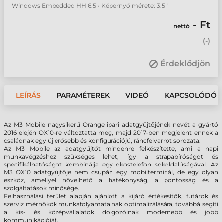
Windows Embedded HH 6.5 • Képernyő mérete: 3.5 "
- Ft
nettó
(
-
)
Érdeklődjön
LEÍRÁS
PARAMÉTEREK
VIDEÓ
KAPCSOLÓDÓ 
Az M3 Mobile nagysikerű Orange ipari adatgyűjtőjének nevét a gyártó
2016 elején OX10-re változtatta meg, majd 2017-ben megjelent ennek a
családnak egy új erősebb és konfigurációjú, ráncfelvarrot sorozata.
Az M3 Mobile az adatgyűjtőt mindenre felkészítette, ami a napi
munkavégzéshez szükséges lehet, így a strapabíróságot és
specifikálhatóságot kombinálja egy okostelefon sokoldalúságával. Az
M3 OX10 adatgyűjtője nem csupán egy mobilterminál, de egy olyan
eszköz, amellyel növelhető a hatékonyság, a pontosság és a
szolgáltatások minősége.
Felhasználási terület alapján ajánlott a kijáró értékesítők, futárok és
szerviz mérnökök munkafolyamatainak optimalizálására, továbbá segíti
a kis- és középvállalatok dolgozóinak modernebb és jobb
kommunikációját.