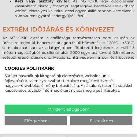
Kézi vagy pisztoly kivitel:
Az M3 OX10 egy opcionálisan
vásárolható pisztoly fogantyú segítségével bármikor átalakítható
kéziből pisztolyos kivitelre, ezzel egyedülálló módon kiemelkedik
a konkurens gyártók adatgyűjtői közül.
EXTRÉM IDŐJÁRÁS ÉS KÖRNYEZET
Az M3 OX10 extrém ellenállósága természetesen nem csupán az
ütésekre terjed ki, hanem az átlagon felüli hőmérséklet (-20°C - +50°C)
sem okozhat kárt az adatgyűjtőben. Többszöri leejtésnek ellenáll 1,5
méter magasságból, és ellenáll akár 2000 egymást követő 0,5 méteres
esésből eredő ütésnek is. Magas szintű védelem a por és fröccsenő
folyadékok ellen.
COOKIES POLITIKÁNK
Sütiket használunk látogatóink elemzésére, weboldalunk
MEGBÍZHAT BENNÜNK! ISMERJE MEG
fejlesztésére, személyre szabott tartalom megjelenítésére és
nagyszerű weboldalélmény biztosítására. Az általunk használt sütikkel
VÁSÁRLÓINK VÉLEMÉNYÉT
kapcsolatos további információkért nyissa meg a beállításokat.
KÖVESSE BE YOUTUBE CSATORNÁNKAT!
Mindent elfogadom
Elfogadom
Elutasítom
LEGUTÓBB MEGTEKINTETT TERMÉKEK