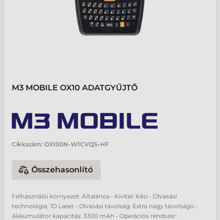
M3 MOBILE OX10 ADATGYŰJTŐ
Cikkszám:
OX100N-W1CVQS-HF
Összehasonlító
Felhasználói környezet: Általános • Kivitel: Kézi • Olvasási
technológia: 1D Laser • Olvasási távolság: Extra nagy távolságú •
Akkumulátor kapacitás: 3300 mAh • Operációs rendszer: