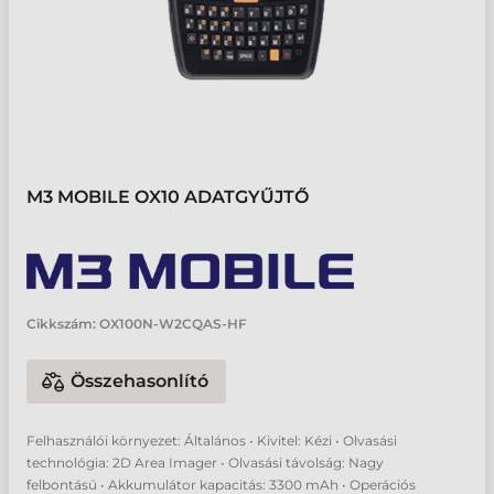
M3 MOBILE OX10 ADATGYŰJTŐ
Cikkszám:
OX100N-W2CQAS-HF
Összehasonlító
Felhasználói környezet: Általános • Kivitel: Kézi • Olvasási
technológia: 2D Area Imager • Olvasási távolság: Nagy
felbontású • Akkumulátor kapacitás: 3300 mAh • Operációs