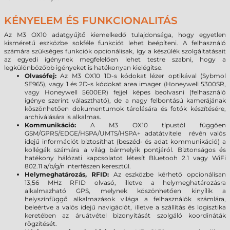
KÉNYELEM ÉS FUNKCIONALITÁS
Az M3 OX10 adatgyűjtő kiemelkedő tulajdonsága, hogy egyetlen
kisméretű eszközbe sokféle funkciót lehet beépíteni. A felhasználó
számára szükséges funkciók opcionálisak, így a készülék szolgáltatásait
az egyedi igénynek megfelelően lehet testre szabni, hogy a
legkülönbözőbb igényeket is hatékonyan kielégítse.
Olvasófej:
Az M3 OX10 1D-s kódokat lézer optikával (Sybmol
SE965), vagy 1 és 2D-s kódokat area imager (Honeywell 5300SR,
vagy Honeywell 5600ER) fejjel képes beolvasni (felhasználó
igénye szerint választható), de a nagy felbontású kamerájának
köszönhetően dokumentumok tárolására és fotók készítésére,
archiválására is alkalmas.
Kommunikáció:
A M3 OX10 típustól függően
GSM/GPRS/EDGE/HSPA/UMTS/HSPA+ adatátvitele révén valós
idejű információt biztosíthat (beszéd- és adat kommunikáció) a
kollégák számára a világ bármelyik pontjáról. Biztonságos és
hatékony hálózati kapcsolatot létesít Bluetooh 2.1 vagy WiFi
802.11 a/b/g/n interfészen keresztül.
Helymeghatározás, RFID:
Az eszközbe kérhető opcionálisan
13,56 MHz RFID olvasó, illetve a helymeghatározásra
alkalmazható GPS, melynek köszönhetően kinyílik a
helyszínfüggő alkalmazások világa a felhasználók számlára,
beleértve a valós idejű navigációt, illetve a szállítás és logisztika
keretében az áruátvétel bizonyítását szolgáló koordináták
rögzítését.