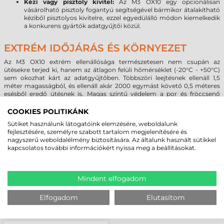
Kézi vagy pisztoly kivitel:
Az M3 OX10 egy opcionálisan
vásárolható pisztoly fogantyú segítségével bármikor átalakítható
kéziből pisztolyos kivitelre, ezzel egyedülálló módon kiemelkedik
a konkurens gyártók adatgyűjtői közül.
EXTRÉM IDŐJÁRÁS ÉS KÖRNYEZET
Az M3 OX10 extrém ellenállósága természetesen nem csupán az
ütésekre terjed ki, hanem az átlagon felüli hőmérséklet (-20°C - +50°C)
sem okozhat kárt az adatgyűjtőben. Többszöri leejtésnek ellenáll 1,5
méter magasságból, és ellenáll akár 2000 egymást követő 0,5 méteres
esésből eredő ütésnek is. Magas szintű védelem a por és fröccsenő
folyadékok ellen.
COOKIES POLITIKÁNK
Sütiket használunk látogatóink elemzésére, weboldalunk
MEGBÍZHAT BENNÜNK! ISMERJE MEG
fejlesztésére, személyre szabott tartalom megjelenítésére és
nagyszerű weboldalélmény biztosítására. Az általunk használt sütikkel
VÁSÁRLÓINK VÉLEMÉNYÉT
kapcsolatos további információkért nyissa meg a beállításokat.
KÖVESSE BE YOUTUBE CSATORNÁNKAT!
Mindent elfogadom
Elfogadom
Elutasítom
LEGUTÓBB MEGTEKINTETT TERMÉKEK