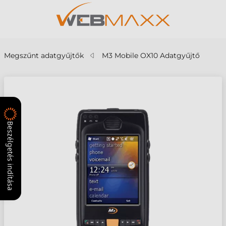
Megszűnt adatgyűjtők
M3 Mobile OX10 Adatgyűjtő
Beszélgetés indítása