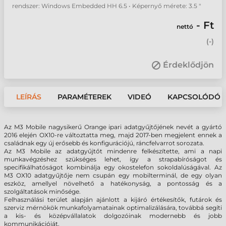
rendszer: Windows Embedded HH 6.5 • Képernyő mérete: 3.5 "
- Ft
nettó
(
-
)
Érdeklődjön
LEÍRÁS
PARAMÉTEREK
VIDEÓ
KAPCSOLÓDÓ 
Az M3 Mobile nagysikerű Orange ipari adatgyűjtőjének nevét a gyártó
2016 elején OX10-re változtatta meg, majd 2017-ben megjelent ennek a
családnak egy új erősebb és konfigurációjú, ráncfelvarrot sorozata.
Az M3 Mobile az adatgyűjtőt mindenre felkészítette, ami a napi
munkavégzéshez szükséges lehet, így a strapabíróságot és
specifikálhatóságot kombinálja egy okostelefon sokoldalúságával. Az
M3 OX10 adatgyűjtője nem csupán egy mobilterminál, de egy olyan
eszköz, amellyel növelhető a hatékonyság, a pontosság és a
szolgáltatások minősége.
Felhasználási terület alapján ajánlott a kijáró értékesítők, futárok és
szerviz mérnökök munkafolyamatainak optimalizálására, továbbá segíti
a kis- és középvállalatok dolgozóinak modernebb és jobb
kommunikációját.