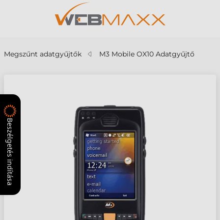
Megszűnt adatgyűjtők
M3 Mobile OX10 Adatgyűjtő
Beszélgetés indítása