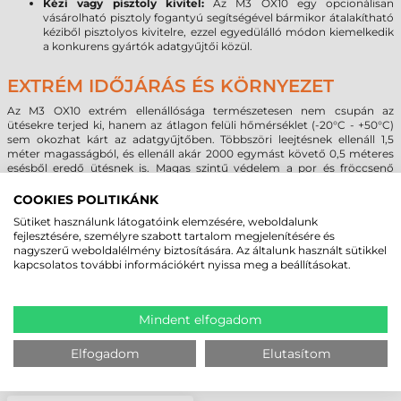
Kézi vagy pisztoly kivitel:
Az M3 OX10 egy opcionálisan
vásárolható pisztoly fogantyú segítségével bármikor átalakítható
kéziből pisztolyos kivitelre, ezzel egyedülálló módon kiemelkedik
a konkurens gyártók adatgyűjtői közül.
EXTRÉM IDŐJÁRÁS ÉS KÖRNYEZET
Az M3 OX10 extrém ellenállósága természetesen nem csupán az
ütésekre terjed ki, hanem az átlagon felüli hőmérséklet (-20°C - +50°C)
sem okozhat kárt az adatgyűjtőben. Többszöri leejtésnek ellenáll 1,5
méter magasságból, és ellenáll akár 2000 egymást követő 0,5 méteres
esésből eredő ütésnek is. Magas szintű védelem a por és fröccsenő
folyadékok ellen.
COOKIES POLITIKÁNK
Sütiket használunk látogatóink elemzésére, weboldalunk
MEGBÍZHAT BENNÜNK! ISMERJE MEG
fejlesztésére, személyre szabott tartalom megjelenítésére és
nagyszerű weboldalélmény biztosítására. Az általunk használt sütikkel
VÁSÁRLÓINK VÉLEMÉNYÉT
kapcsolatos további információkért nyissa meg a beállításokat.
KÖVESSE BE YOUTUBE CSATORNÁNKAT!
Mindent elfogadom
Elfogadom
Elutasítom
LEGUTÓBB MEGTEKINTETT TERMÉKEK