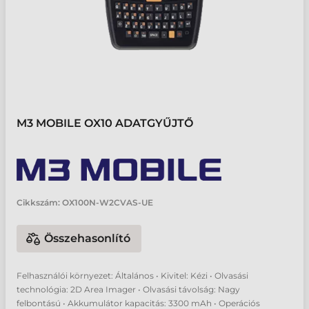
M3 MOBILE OX10 ADATGYŰJTŐ
Cikkszám:
OX100N-W2CVAS-UE
Összehasonlító
Felhasználói környezet: Általános • Kivitel: Kézi • Olvasási
technológia: 2D Area Imager • Olvasási távolság: Nagy
felbontású • Akkumulátor kapacitás: 3300 mAh • Operációs