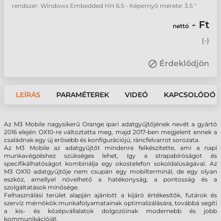
rendszer: Windows Embedded HH 6.5 • Képernyő mérete: 3.5 "
- Ft
nettó
(
-
)
Érdeklődjön
LEÍRÁS
PARAMÉTEREK
VIDEÓ
KAPCSOLÓDÓ 
Az M3 Mobile nagysikerű Orange ipari adatgyűjtőjének nevét a gyártó
2016 elején OX10-re változtatta meg, majd 2017-ben megjelent ennek a
családnak egy új erősebb és konfigurációjú, ráncfelvarrot sorozata.
Az M3 Mobile az adatgyűjtőt mindenre felkészítette, ami a napi
munkavégzéshez szükséges lehet, így a strapabíróságot és
specifikálhatóságot kombinálja egy okostelefon sokoldalúságával. Az
M3 OX10 adatgyűjtője nem csupán egy mobilterminál, de egy olyan
eszköz, amellyel növelhető a hatékonyság, a pontosság és a
szolgáltatások minősége.
Felhasználási terület alapján ajánlott a kijáró értékesítők, futárok és
szerviz mérnökök munkafolyamatainak optimalizálására, továbbá segíti
a kis- és középvállalatok dolgozóinak modernebb és jobb
kommunikációját.