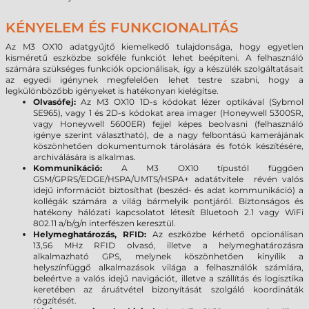
KÉNYELEM ÉS FUNKCIONALITÁS
Az M3 OX10 adatgyűjtő kiemelkedő tulajdonsága, hogy egyetlen
kisméretű eszközbe sokféle funkciót lehet beépíteni. A felhasználó
számára szükséges funkciók opcionálisak, így a készülék szolgáltatásait
az egyedi igénynek megfelelően lehet testre szabni, hogy a
legkülönbözőbb igényeket is hatékonyan kielégítse.
Olvasófej:
Az M3 OX10 1D-s kódokat lézer optikával (Sybmol
SE965), vagy 1 és 2D-s kódokat area imager (Honeywell 5300SR,
vagy Honeywell 5600ER) fejjel képes beolvasni (felhasználó
igénye szerint választható), de a nagy felbontású kamerájának
köszönhetően dokumentumok tárolására és fotók készítésére,
archiválására is alkalmas.
Kommunikáció:
A M3 OX10 típustól függően
GSM/GPRS/EDGE/HSPA/UMTS/HSPA+ adatátvitele révén valós
idejű információt biztosíthat (beszéd- és adat kommunikáció) a
kollégák számára a világ bármelyik pontjáról. Biztonságos és
hatékony hálózati kapcsolatot létesít Bluetooh 2.1 vagy WiFi
802.11 a/b/g/n interfészen keresztül.
Helymeghatározás, RFID:
Az eszközbe kérhető opcionálisan
13,56 MHz RFID olvasó, illetve a helymeghatározásra
alkalmazható GPS, melynek köszönhetően kinyílik a
helyszínfüggő alkalmazások világa a felhasználók számlára,
beleértve a valós idejű navigációt, illetve a szállítás és logisztika
keretében az áruátvétel bizonyítását szolgáló koordináták
rögzítését.