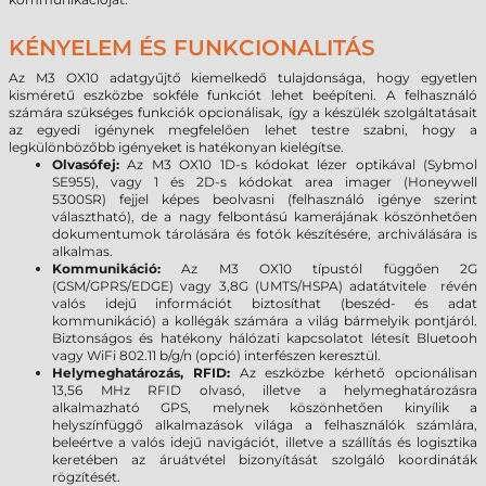
KÉNYELEM ÉS FUNKCIONALITÁS
Az M3
OX10
adatgyűjtő kiemelkedő tulajdonsága, hogy egyetlen
kisméretű eszközbe sokféle funkciót lehet beépíteni. A felhasználó
számára szükséges funkciók opcionálisak, így a készülék szolgáltatásait
az egyedi igénynek megfelelően lehet testre szabni, hogy a
legkülönbözőbb igényeket is hatékonyan kielégítse.
Olvasófej:
Az M3
OX10
1D-s kódokat lézer optikával (Sybmol
SE955), vagy 1 és 2D-s kódokat area imager (Honeywell
5300SR) fejjel képes beolvasni (felhasználó igénye szerint
választható), de a nagy felbontású kamerájának köszönhetően
dokumentumok tárolására és fotók készítésére, archiválására is
alkalmas.
Kommunikáció:
Az M3
OX10
típustól függően 2G
(GSM/GPRS/EDGE) vagy 3,8G (UMTS/HSPA) adatátvitele révén
valós idejű információt biztosíthat (beszéd- és adat
kommunikáció) a kollégák számára a világ bármelyik pontjáról.
Biztonságos és hatékony hálózati kapcsolatot létesít Bluetooh
vagy WiFi 802.11 b/g/n (opció) interfészen keresztül.
Helymeghatározás, RFID:
Az eszközbe kérhető opcionálisan
13,56 MHz RFID olvasó, illetve a helymeghatározásra
alkalmazható GPS, melynek köszönhetően kinyílik a
helyszínfüggő alkalmazások világa a felhasználók számlára,
beleértve a valós idejű navigációt, illetve a szállítás és logisztika
keretében az áruátvétel bizonyítását szolgáló koordináták
rögzítését.