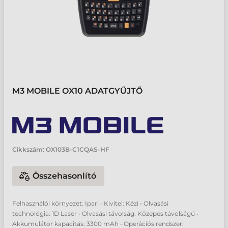
M3 MOBILE OX10 ADATGYŰJTŐ
Cikkszám:
OX103B-C1CQAS-HF
Összehasonlító
Felhasználói környezet: Ipari • Kivitel: Kézi • Olvasási
technológia: 1D Laser • Olvasási távolság: Közepes távolságú •
Akkumulátor kapacitás: 3300 mAh • Operációs rendszer: