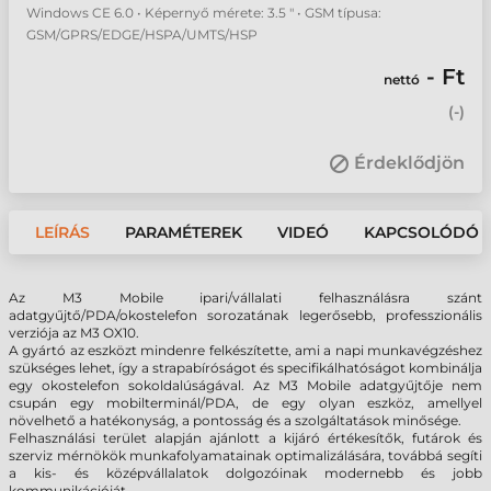
Windows CE 6.0 • Képernyő mérete: 3.5 " • GSM típusa:
GSM/GPRS/EDGE/HSPA/UMTS/HSP
- Ft
nettó
(
-
)
Érdeklődjön
LEÍRÁS
PARAMÉTEREK
VIDEÓ
KAPCSOLÓDÓ 
Az M3 Mobile ipari/vállalati felhasználásra szánt
adatgyűjtő/PDA/okostelefon sorozatának legerősebb, professzionális
verziója az M3 OX10.
A gyártó az eszközt mindenre felkészítette, ami a napi munkavégzéshez
szükséges lehet, így a strapabíróságot és specifikálhatóságot kombinálja
egy okostelefon sokoldalúságával. Az M3 Mobile adatgyűjtője nem
csupán egy mobilterminál/PDA, de egy olyan eszköz, amellyel
növelhető a hatékonyság, a pontosság és a szolgáltatások minősége.
Felhasználási terület alapján ajánlott a kijáró értékesítők, futárok és
szerviz mérnökök munkafolyamatainak optimalizálására, továbbá segíti
a kis- és középvállalatok dolgozóinak modernebb és jobb
kommunikációját.