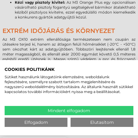
Kézi vagy pisztoly kivitel:
Az M3 Orange Plus egy opcionálisan
vásárolható pisztoly fogantyú segítségével bármikor átalakítható
kéziből pisztolyos kivitelre, ezzel egyedülálló módon kiemelkedik
a konkurens gyártók adatgyűjtői közül.
EXTRÉM IDŐJÁRÁS ÉS KÖRNYEZET
Az M3
OX10
extrém ellenállósága természetesen nem csupán az
ütésekre terjed ki, hanem az átlagon felüli hőmérséklet (-20°C - +50°C)
sem okozhat kárt az adatgyűjtőben. Többszöri leejtésnek ellenáll 1,8
méter magasságból, és ellenáll akár 2000 egymást követő 0,5 méteres
esésből eredő ütésnek is. Magas szintű védelem a por és fröccsenő
folyadékok ellen.
COOKIES POLITIKÁNK
Sütiket használunk látogatóink elemzésére, weboldalunk
MEGBÍZHAT BENNÜNK! ISMERJE MEG
fejlesztésére, személyre szabott tartalom megjelenítésére és
nagyszerű weboldalélmény biztosítására. Az általunk használt sütikkel
VÁSÁRLÓINK VÉLEMÉNYÉT
kapcsolatos további információkért nyissa meg a beállításokat.
KÖVESSE BE YOUTUBE CSATORNÁNKAT!
Mindent elfogadom
Elfogadom
Elutasítom
LEGUTÓBB MEGTEKINTETT TERMÉKEK