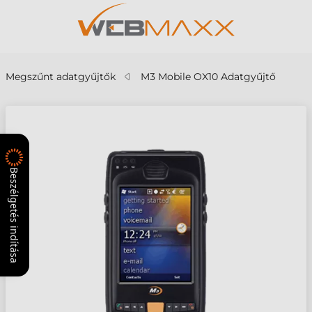
Megszűnt adatgyűjtők
M3 Mobile OX10 Adatgyűjtő
Beszélgetés indítása