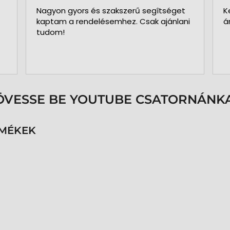
Nagyon gyors és szakszerű segîtséget
K
kaptam a rendelésemhez. Csak ajánlani
á
tudom!
ÖVESSE BE YOUTUBE CSATORNÁNKA
RMÉKEK