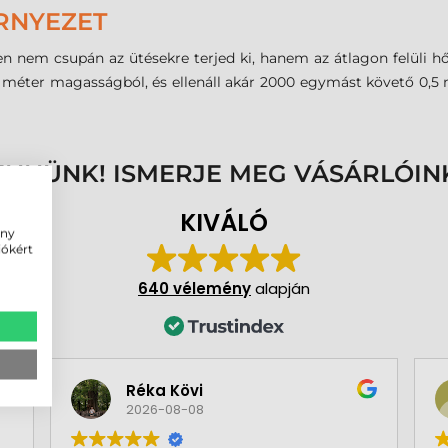
RNYEZET
n nem csupán az ütésekre terjed ki, hanem az átlagon felüli h
,8 méter magasságból, és ellenáll akár 2000 egymást követő 0,5
ENNÜNK! ISMERJE MEG VÁSÁRLÓIN
KIVÁLÓ
ény
iókért
640 vélemény
alapján
Réka Kövi
2026-08-08