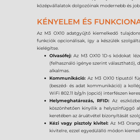
középvállalatok dolgozóinak modernebb és jo
KÉNYELEM ÉS FUNKCIONA
Az M3
OX10
adatgyűjtő kiemelkedő tulajdons
funkciók opcionálisak, így a készülék szolgá
kielégítse.
Olvasófej:
Az M3
OX10
1D-s kódokat léz
(felhasználó igénye szerint választható)
alkalmas.
Kommunikáció:
Az M3
OX10
típustól f
(beszéd- és adat kommunikáció) a kollég
WiFi 802.11 b/g/n (opció) interfészen keres
Helymeghatározás, RFID:
Az eszközbe
köszönhetően kinyílik a helyszínfüggő alk
keretében az áruátvétel bizonyítását szol
Kézi vagy pisztoly kivitel:
Az M3 Orange
kivitelre, ezzel egyedülálló módon kieme