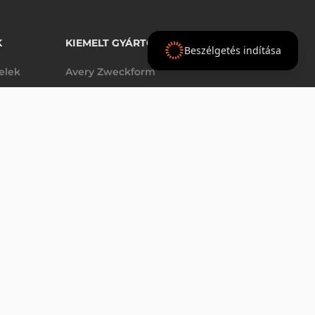
K
KIEMELT GYÁRTÓINK
Beszélgetés indítása
telek
Avery Zweckform
Datalogic
- Ft
nettó
elek
Epson
(
-
)
Godex
Tezeko
g
TSC
Zebra