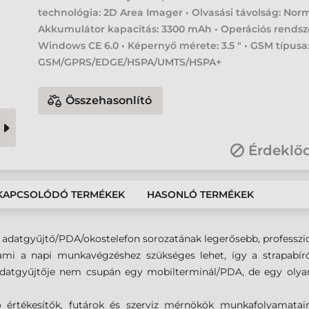
technológia: 2D Area Imager • Olvasási távolság: Norm
Akkumulátor kapacitás: 3300 mAh • Operációs rendsz
Windows CE 6.0 • Képernyő mérete: 3.5 " • GSM típusa
GSM/GPRS/EDGE/HSPA/UMTS/HSPA+
Összehasonlító
Érdeklő
KAPCSOLÓDÓ TERMÉKEK
HASONLÓ TERMÉKEK
ánt adatgyűjtő/PDA/okostelefon sorozatának legerősebb, professzi
 ami a napi munkavégzéshez szükséges lehet, így a strapabír
adatgyűjtője nem csupán egy mobilterminál/PDA, de egy olyan
áró értékesítők, futárok és szerviz mérnökök munkafolyamatain