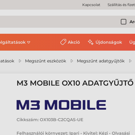
Kapcsolat
Szállítás és fize
Ar
olgáltatások
Akció
Újdonságok
Üg
tatások
Megszűnt eszközök
Megszűnt adatgyűjtők
M3 MOBILE OX10 ADATGYŰJTŐ
Cikkszám:
OX103B-C2CQAS-UE
Felhasználói környezet: Ipari • Kivitel: Kézi • Olvasási