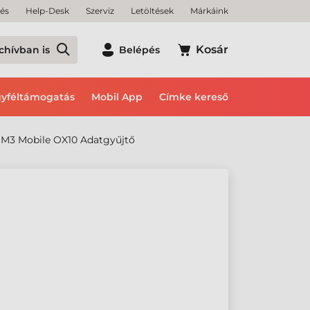
tés
Help-Desk
Szerviz
Letöltések
Márkáink
Kosár
chívban is
Belépés
yféltámogatás
Mobil App
Címke kereső
M3 Mobile OX10 Adatgyűjtő