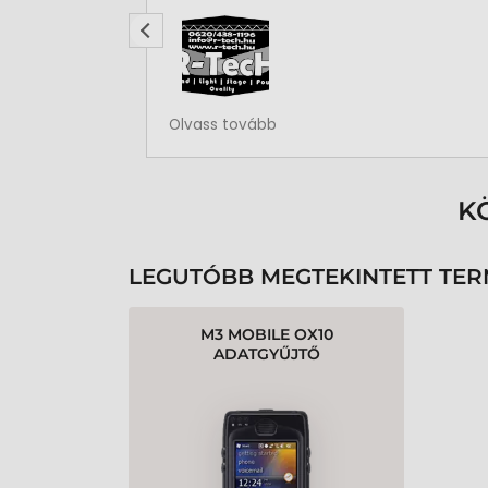
Rendben volt a rendelésem
Olvass tovább
K
LEGUTÓBB MEGTEKINTETT TE
M3 MOBILE OX10
ADATGYŰJTŐ