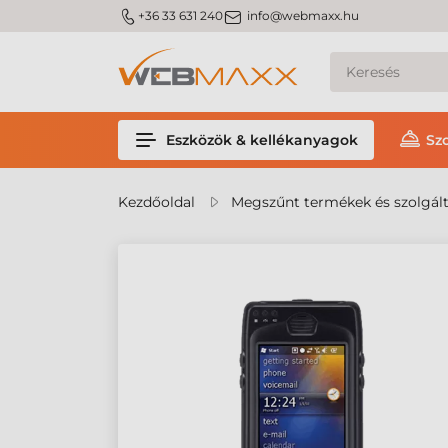
m_phone
m_email
+36 33 631 240
info@webmaxx.hu
Eszközök & kellékanyagok
Sz
Kezdőoldal
Megszűnt termékek és szolgál