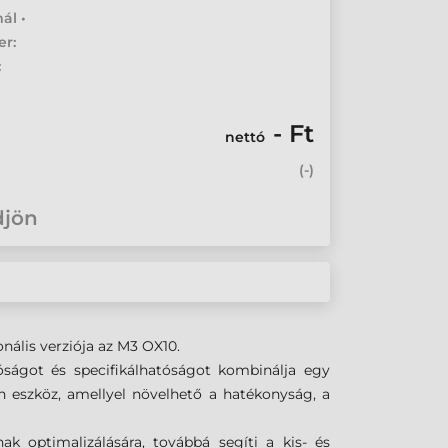
ál •
er:
:
- Ft
nettó
(
-
)
djön
onális verziója az M3 OX10.
óságot és specifikálhatóságot kombinálja egy
 eszköz, amellyel növelhető a hatékonyság, a
ak optimalizálására, továbbá segíti a kis- és