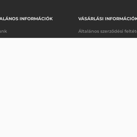
ALÁNOS INFORMÁCIÓK
VÁSÁRLÁSI INFORMÁCIÓ
unk
Általános szerződési felté
rhetőségek
Adatkezelési tájékoztató
arancia
Szállítási és fizetési feltét
Érdeklődjön
K
Jogi nyilatkozat
káink
Elállás a szerződéstől
k végleges törlése
Utalásos fizetési lehetősé
p-Desk
Legyen viszonteladónk