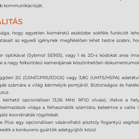
bb kommunikációját.
LITÁS
ága, hogy egyetlen kisméretű eszközbe sokféle funkciót lehe
ltatásait az egyedi igénynek megfelelően lehet testre szabni, 
er optikával (Sybmol SE955), vagy 1 és 2D-s kódokat area ima
, de a nagy felbontású kamerájának köszönhetően dokumentumok tá
üggően 2G (GSM/GPRS/EDGE) vagy 3,8G (UMTS/HSPA) adatátvitel
ák számára a világ bármelyik pontjáról. Biztonságos és hatéko
ztül.
 kérhető opcionálisan 13,56 MHz RFID olvasó, illetve a he
almazások világa a felhasználók számlára, beleértve a valós idej
gáló koordináták rögzítését.
 Plus egy opcionálisan vásárolható pisztoly fogantyú segítség
lkedik a konkurens gyártók adatgyűjtői közül.