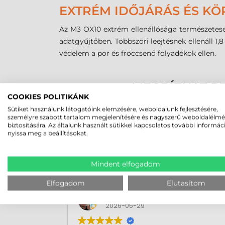
EXTRÉM IDŐJÁRÁS ÉS KÖ
Az M3
OX10
extrém ellenállósága természetese
adatgyűjtőben. Többszöri leejtésnek ellenáll 1
védelem a por és fröccsenő folyadékok ellen.
MEGBÍZHAT B
COOKIES POLITIKÁNK
Sütiket használunk látogatóink elemzésére, weboldalunk fejlesztésére,
személyre szabott tartalom megjelenítésére és nagyszerű weboldalélm
biztosítására. Az általunk használt sütikkel kapcsolatos további informác
nyissa meg a beállításokat.
Mindent elfogadom
Elfogadom
Elutasítom
Rucska Dániel
2026-05-29