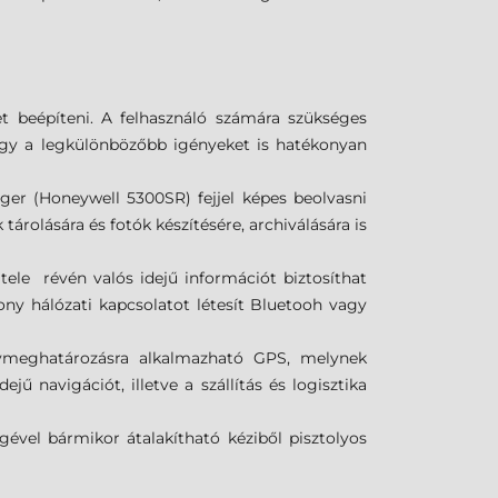
t beépíteni. A felhasználó számára szükséges
hogy a legkülönbözőbb igényeket is hatékonyan
ger (Honeywell 5300SR) fejjel képes beolvasni
rolására és fotók készítésére, archiválására is
e révén valós idejű információt biztosíthat
ny hálózati kapcsolatot létesít Bluetooh vagy
lymeghatározásra alkalmazható GPS, melynek
ű navigációt, illetve a szállítás és logisztika
ével bármikor átalakítható kéziből pisztolyos