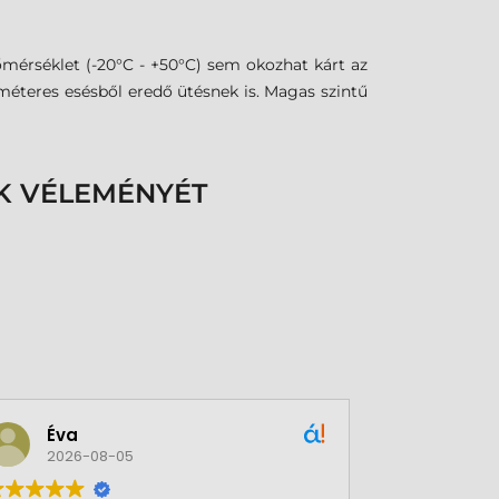
őmérséklet (-20°C - +50°C) sem okozhat kárt az
 méteres esésből eredő ütésnek is. Magas szintű
K VÉLEMÉNYÉT
Éva
Csab
2026-08-05
2026-