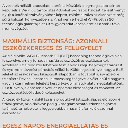
A vezeték nélküli kapcsolatok terén a készülék a legmagasabb szintet
képviseli: a Wi-Fi 6E támogatás 40%-kal gyorsabb hálózati teljesítményt
nyújt a korábbi szabványokhoz képest, minimalizálva az akadozást még
sűrű hálózati környezetben is. Ahol nem érhető el Wi-Fi, ott az 5G
technológia garantálja az ultra-gyors adatkapcsolatot és a stabil távoli
munkavégzést.
MAXIMÁLIS BIZTONSÁG: AZONNALI
ESZKÖZKERESÉS ÉS FELÜGYELET
Az M3 Mobile SM30 Bluetooth 5.3 (BLE) beaconing technológiával van
felszerelve, amely forradalmasítja az eszközök és eszközparkok
kezelését. Ez a rendszer lehetővé teszi a valós idejű helymeghatározást
és nyomon követést párosítás nélkül is. Különleges előnye, hogy a BLE
jeleket az eszköz még kikapcsolt állapotban is továbbítja, így az előre
telepített Device Locator alkalmazás segítségével a véletlenül elhagyott
vagy raktár mélyén felejtett készülékek pillanatok alatt megtalálhatóak.
Ez a funkció jelentősen növeli az operatív biztonságot és csökkenti az
eszközvesztésből adódó költségeket.
A készülék fizikai kialakítása is a produktivitást szolgálja: az előlapon 4
fizikai gomb, az oldalakon pedig 5 programozható szkenner-gomb
található, amelyekkel a leggyakrabban használt funkciók azonnal
elérhetőek.
EGÉSZ NAPOS ENERGIAELLÁTÁS ÉS