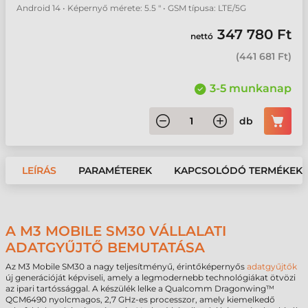
Android 14 • Képernyő mérete: 5.5 " • GSM típusa: LTE/5G
347 780 Ft
nettó
(
441 681 Ft
)
3-5 munkanap
db
LEÍRÁS
PARAMÉTEREK
KAPCSOLÓDÓ TERMÉKEK
A M3 MOBILE SM30 VÁLLALATI
ADATGYŰJTŐ BEMUTATÁSA
Az M3 Mobile SM30 a nagy teljesítményű, érintőképernyős
adatgyűjtők
új generációját képviseli, amely a legmodernebb technológiákat ötvözi
az ipari tartóssággal. A készülék lelke a Qualcomm Dragonwing™
QCM6490 nyolcmagos, 2,7 GHz-es processzor, amely kiemelkedő