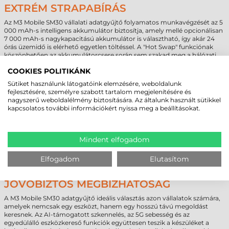
EXTRÉM STRAPABÍRÁS
Az M3 Mobile SM30 vállalati adatgyűjtő folyamatos munkavégzését az 5
000 mAh-s intelligens akkumulátor biztosítja, amely mellé opcionálisan
7 000 mAh-s nagykapacitású akkumulátor is választható, így akár 24
órás üzemidő is elérhető egyetlen töltéssel. A "Hot Swap" funkciónak
köszönhetően az akkumulátorcsere során sem szakad meg a hálózati
kapcsolat vagy a futó munkafolyamat, így az eszköz valóban készen áll a
COOKIES POLITIKÁNK
többműszakos igénybevételre.
Sütiket használunk látogatóink elemzésére, weboldalunk
A strapabíróság terén a készülék nem ismer kompromisszumot:
fejlesztésére, személyre szabott tartalom megjelenítésére és
IP68 védettség:
Teljes védelem a por ellen és vízbe merítés
nagyszerű weboldalélmény biztosítására. Az általunk használt sütikkel
esetén is ellenálló.
kapcsolatos további információkért nyissa meg a beállításokat.
MIL-STD-810G/H katonai szabvány:
Ellenáll az ütéseknek,
rezgéseknek és a hősokknak (-20°C-tól +55°C-ig).
Ütésállóság:
Alaphelyzetben 1,5 méteres, védőtokkal kiegészítve
akár 1,8 méteres magasságból betonra történő esést is túlél.
Mindent elfogadom
M3 MOBILE SM30 VÁLLLATI
Elfogadom
Elutasítom
ADATGYŰJTŐ – INTELLIGENS ERŐ ÉS
JÖVŐBIZTOS MEGBÍZHATÓSÁG
A M3 Mobile SM30 adatgyűjtő ideális választás azon vállalatok számára,
amelyek nemcsak egy eszközt, hanem egy hosszú távú megoldást
keresnek. Az AI-támogatott szkennelés, az 5G sebesség és az
egyedülálló eszközkereső funkciók együttesen teszik a készüléket a