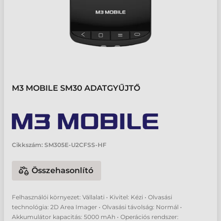
M3 MOBILE SM30 ADATGYŰJTŐ
Cikkszám:
SM305E-U2CFSS-HF
Összehasonlító
Felhasználói környezet: Vállalati • Kivitel: Kézi • Olvasási
technológia: 2D Area Imager • Olvasási távolság: Normál •
Akkumulátor kapacitás: 5000 mAh • Operációs rendszer: