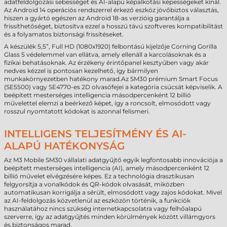
adatfeldolgozási sebességet és AI-alapú képalkotási képességeket kínál.
Az Android 14 operációs rendszerrel érkező eszköz jövőbiztos választás,
hiszen a gyártó egészen az Android 18-as verzióig garantálja a
frissíthetőséget, biztosítva ezzel a hosszú távú szoftveres kompatibilitást
és a folyamatos biztonsági frissítéseket.
A készülék 5,5”, Full HD (1080x1920) felbontású kijelzője Corning Gorilla
Glass 5 védelemmel van ellátva, amely ellenáll a karcolásoknak és a
fizikai behatásoknak. Az érzékeny érintőpanel kesztyűben vagy akár
nedves kézzel is pontosan kezelhető, így bármilyen
munkakörnyezetben hatékony marad.Az SM30 prémium Smart Focus
(SE5500) vagy SE4770-es 2D olvasófejei a kategória csúcsát képviselik. A
beépített mesterséges intelligencia másodpercenként 12 billió
művelettel elemzi a beérkező képet, így a roncsolt, elmosódott vagy
rosszul nyomtatott kódokat is azonnal felismeri.
INTELLIGENS TELJESÍTMÉNY ÉS AI-
ALAPÚ HATÉKONYSÁG
Az M3 Mobile SM30 vállalati adatgyűjtő egyik legfontosabb innovációja a
beépített mesterséges intelligencia (AI), amely másodpercenként 12
billió művelet elvégzésére képes. Ez a technológia drasztikusan
felgyorsítja a vonalkódok és QR-kódok olvasását, miközben
automatikusan korrigálja a sérült, elmosódott vagy zajos kódokat. Mivel
az AI-feldolgozás közvetlenül az eszközön történik, a funkciók
használatához nincs szükség internetkapcsolatra vagy felhőalapú
szerverre, így az adatgyűjtés minden körülmények között villámgyors
és biztonságos marad.