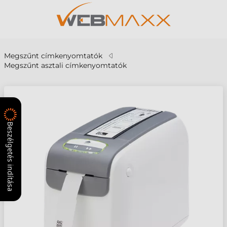
Megszűnt címkenyomtatók
Megszűnt asztali címkenyomtatók
Beszélgetés indítása