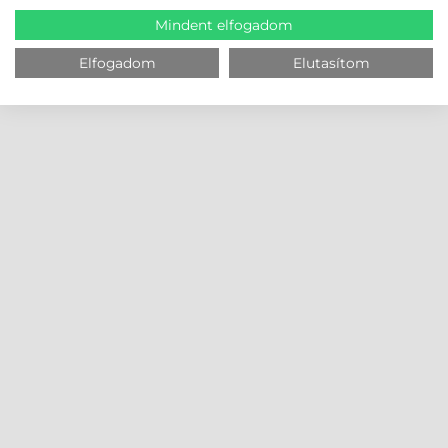
Mindent elfogadom
Elfogadom
Elutasítom