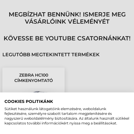
MEGBÍZHAT BENNÜNK! ISMERJE MEG
VÁSÁRLÓINK VÉLEMÉNYÉT
KÖVESSE BE YOUTUBE CSATORNÁNKAT!
LEGUTÓBB MEGTEKINTETT TERMÉKEK
ZEBRA HC100
CÍMKENYOMTATÓ
COOKIES POLITIKÁNK
Sütiket használunk látogatóink elemzésére, weboldalunk
fejlesztésére, személyre szabott tartalom megjelenítésére és
nagyszerű weboldalélmény biztosítására. Az általunk használt sütikkel
kapcsolatos további információkért nyissa meg a beállításokat.