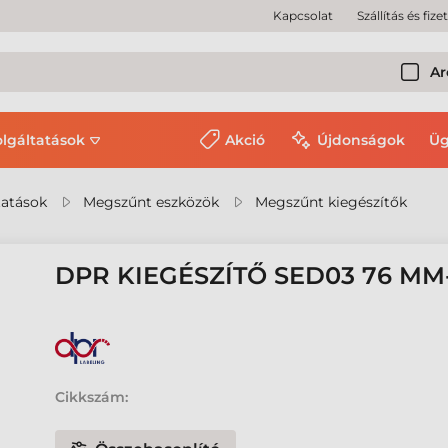
Kapcsolat
Szállítás és fize
Ar
olgáltatások
Akció
Újdonságok
Üg
tatások
Megszűnt eszközök
Megszűnt kiegészítők
DPR KIEGÉSZÍTŐ SED03 76 MM
Cikkszám: