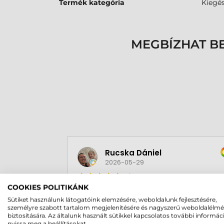
Termék kategória
Kiegés
MEGBÍZHAT B
Rucska Dániel
2026-05-29
COOKIES POLITIKÁNK
Sütiket használunk látogatóink elemzésére, weboldalunk fejlesztésére,
személyre szabott tartalom megjelenítésére és nagyszerű weboldalélm
biztosítására. Az általunk használt sütikkel kapcsolatos további informác
nyissa meg a beállításokat.