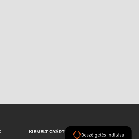
K
KIEMELT GYÁRTÓINK
Beszélgetés indítása