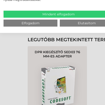
Rendben volt a rendelésem
Olvass tovább
Mindent elfogadom
Elfogadom
Elutasítom
K
LEGUTÓBB MEGTEKINTETT TE
DPR KIEGÉSZÍTŐ SED03 76
MM-ES ADAPTER