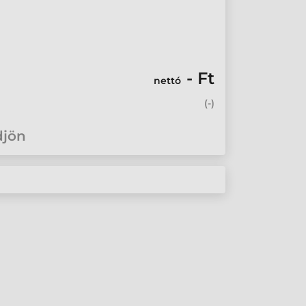
- Ft
nettó
(
-
)
djön