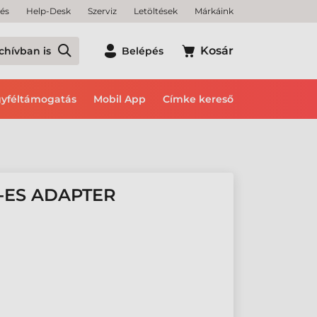
tés
Help-Desk
Szerviz
Letöltések
Márkáink
Kosár
chívban is
Belépés
yféltámogatás
Mobil App
Címke kereső
-ES ADAPTER