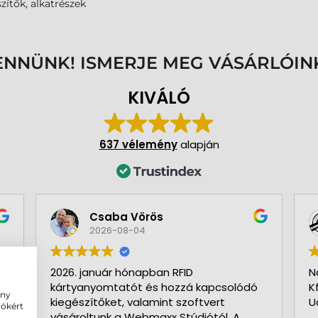
zítők, alkatrészek
ENNÜNK! ISMERJE MEG VÁSÁRLÓIN
KIVÁLÓ
637 vélemény
alapján
Csaba Vörös
2026-08-04
2026. január hónapban RFID
N
kártyanyomtatót és hozzá kapcsolódó
K
ény
kiegészítőket, valamint szoftvert
U
iókért
vásároltunk a Webmaxx Stúdiótól. A