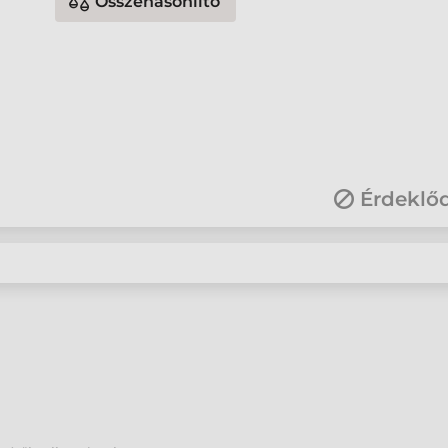
Összehasonlító
Érdeklő