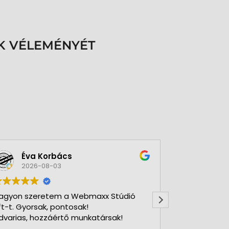
K VÉLEMÉNYÉT
Éva Korbács
A bol
2026-08-03
2026-
agyon szeretem a Webmaxx Stúdió
Gyors precíz
ft-t. Gyorsak, pontosak!
dvarias, hozzáértő munkatársak!