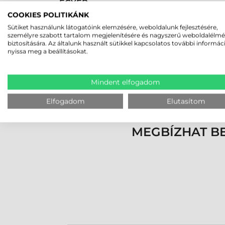
EGYÉB
COOKIES POLITIKÁNK
Bevonat
Fénye
Sütiket használunk látogatóink elemzésére, weboldalunk fejlesztésére,
személyre szabott tartalom megjelenítésére és nagyszerű weboldalélm
NYOMÁS
biztosítására. Az általunk használt sütikkel kapcsolatos további informác
nyissa meg a beállításokat.
Első színnyomás
0 szín
Hátsó színnyomás
0 szín
Mindent elfogadom
Címke előnyomása
Nyoma
Elfogadom
Elutasítom
MEGBÍZHAT B