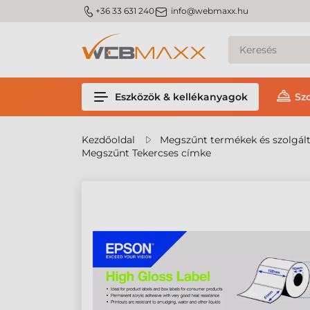
m_phone
m_email
+36 33 631 240
info@webmaxx.hu
Eszközök & kellékanyagok
Sz
Kezdőoldal
Megszűnt termékek és szolgál
Megszűnt Tekercses címke