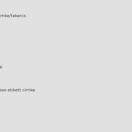
ímke/tekercs
l
ses etikett címke