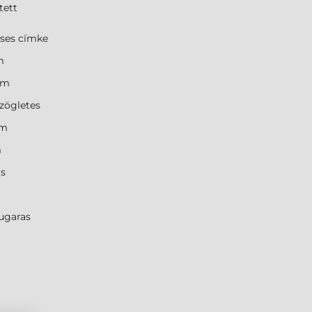
tett
cses címke
m
mm
zögletes
mm
m
ás
ugaras