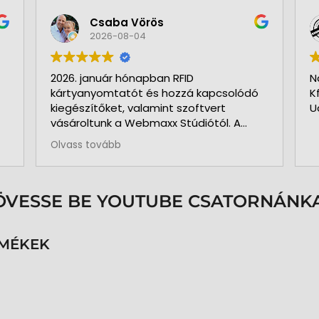
Csaba Vörös
2026-08-04
2026. január hónapban RFID
N
kártyanyomtatót és hozzá kapcsolódó
K
kiegészítőket, valamint szoftvert
U
vásároltunk a Webmaxx Stúdiótól. A
beszerzés megkezdése előtt segítettek
Olvass tovább
az igényeink szerinti típus
kiválasztásában. Minden rendben és
pontosan zajlott. Kollégájuk
személyesen üzemelte be a nyomtatót
ÖVESSE BE YOUTUBE CSATORNÁNKA
és a hozzá kapcsolódó szoftvert. Pár
hónap használat és 3.000 kártya
nyomtatása után is teljesen meg
RMÉKEK
vagyunk elégedve a nyomtatóval. A
közben felmerült kérdéseinkre azonnal
kaptunk segítséget, választ. Pontos,
precíz, megbízható munkatársak.
Köszönöm az együttműködésüket.