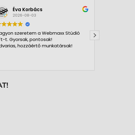
Éva Korbács
A bol
2026-08-03
2026-
agyon szeretem a Webmaxx Stúdió
Gyors precíz
ft-t. Gyorsak, pontosak!
dvarias, hozzáértő munkatársak!
T!