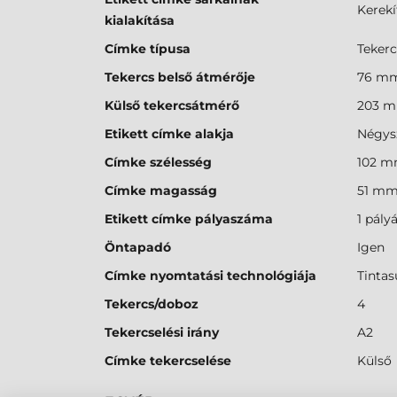
Kerekí
kialakítása
Címke típusa
Teker
Tekercs belső átmérője
76 m
Külső tekercsátmérő
203 
Etikett címke alakja
Négys
Címke szélesség
102 
Címke magasság
51 m
Etikett címke pályaszáma
1 pály
Öntapadó
Igen
Címke nyomtatási technológiája
Tintas
Tekercs/doboz
4
Tekercselési irány
A2
Címke tekercselése
Külső