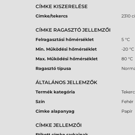
CÍMKE KISZERELÉSE
Címke/tekercs
2310 c
CÍMKE RAGASZTÓ JELLEMZŐI
Felragasztási hőmérséklet
5 °C
Min. Működési hőmérséklet
-20 °C
Max. Működési hőmérséklet
80 °C
Ragasztó típusa
Normá
ÁLTALÁNOS JELLEMZŐK
Termék kategória
Tekerc
Szín
Fehér
Címke alapanyag
Papír
CÍMKE JELLEMZŐI
Etikett címke sarkainak