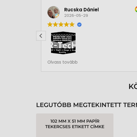
Rucska Dániel
2026-05-29
Rendben volt a rendelésem
Olvass tovább
K
LEGUTÓBB MEGTEKINTETT TE
102 MM X 51 MM PAPÍR
TEKERCSES ETIKETT CÍMKE
FEHÉR ( 2310 CÍMKE/TEKERCS )