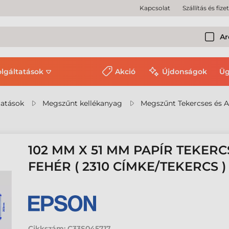
Kapcsolat
Szállítás és fize
Ar
olgáltatások
Akció
Újdonságok
Üg
tatások
Megszűnt kellékanyag
Megszűnt Tekercses és A
102 MM X 51 MM PAPÍR TEKERC
FEHÉR ( 2310 CÍMKE/TEKERCS )
Cikkszám:
C33S045717