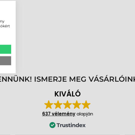
s
ény
iókért
tlan
ENNÜNK! ISMERJE MEG VÁSÁRLÓIN
KIVÁLÓ
637 vélemény
alapján