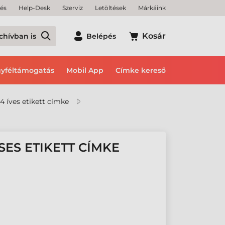
tés
Help-Desk
Szerviz
Letöltések
Márkáink
Kosár
chívban is
Belépés
yféltámogatás
Mobil App
Címke kereső
4 íves etikett címke
SES ETIKETT CÍMKE