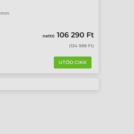
02 mm
106 290 Ft
nettó
(
134 988 Ft
)
UTÓD CIKK