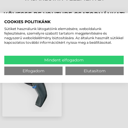
KÖVESSE BE YOUTUBE CSATORNÁNKAT!
COOKIES POLITIKÁNK
Sütiket használunk látogatóink elemzésére, weboldalunk
LEGUTÓBB MEGTEKINTETT TERMÉKEK
fejlesztésére, személyre szabott tartalom megjelenítésére és
nagyszerű weboldalélmény biztosítására. Az általunk használt sütikkel
kapcsolatos további információkért nyissa meg a beállításokat.
DATALOGIC GRYPHON
GD4132
VONALKÓDOLVASÓ
Mindent elfogadom
Elfogadom
Elutasítom