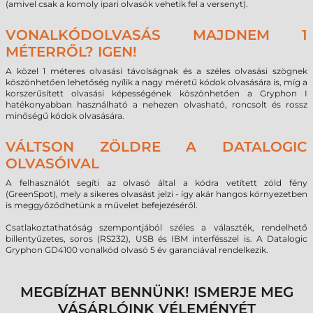
(amivel csak a komoly ipari olvasók vehetik fel a versenyt).
VONALKÓDOLVASÁS MAJDNEM 1
MÉTERRŐL? IGEN!
A közel 1 méteres olvasási távolságnak és a széles olvasási szögnek
köszönhetően lehetőség nyílik a nagy méretű kódok olvasására is, míg a
korszerűsített olvasási képességének köszönhetően a Gryphon I
hatékonyabban használható a nehezen olvasható, roncsolt és rossz
minőségű kódok olvasására.
VÁLTSON ZÖLDRE A DATALOGIC
OLVASÓIVAL
A felhasználót segíti az olvasó által a kódra vetített zöld fény
(GreenSpot), mely a sikeres olvasást jelzi - így akár hangos környezetben
is meggyőződhetünk a művelet befejezéséről.
Csatlakoztathatóság szempontjából széles a választék, rendelhető
billentyűzetes, soros (RS232), USB és IBM interfésszel is. A Datalogic
Gryphon GD4100 vonalkód olvasó 5 év garanciával rendelkezik.
MEGBÍZHAT BENNÜNK! ISMERJE MEG
VÁSÁRLÓINK VÉLEMÉNYÉT