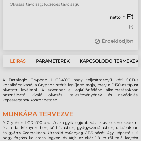
• Olvasási távolság: Közepes távolságú
- Ft
nettó
(
-
)
Érdeklődjön
LEÍRÁS
PARAMÉTEREK
KAPCSOLÓDÓ TERMÉKEK
A Datalogic Gryphon I GD4100 nagy teljesítményű kézi CCD-s
vonalkódolvasó, a Gryphon széria legújabb tagja, mely a D130-as típust
hivatott leváltani. A szkenner a legkülönfélébb alkalmazásokban
használható kiváló olvasási teljesítményének és dekódolási
képességének köszönhetően.
MUNKÁRA TERVEZVE
A Gryphon I GD4100 olvasó az egyik legjobb választás kiskereskedelmi
és irodai környezetben, kórházakban, gyógyszertárakban, raktárakban
és gyártó üzemekben. Ütésálló műanyag ABS házát úgy képezték ki,
hogy fogása kellemes legyen és bírja az akár 1,8 m-ről való leejtést