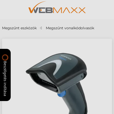
Megszűnt eszközök
Megszűnt vonalkódolvasók
Beszélgetés indítása