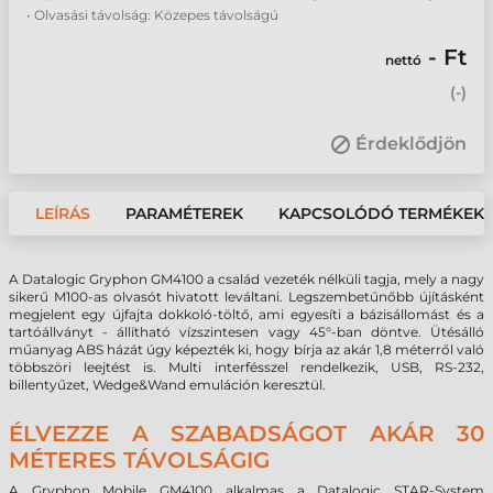
• Olvasási távolság: Közepes távolságú
- Ft
nettó
(
-
)
Érdeklődjön
LEÍRÁS
PARAMÉTEREK
KAPCSOLÓDÓ TERMÉKEK
A Datalogic Gryphon GM4100 a család vezeték nélküli tagja, mely a nagy
sikerű M100-as olvasót hivatott leváltani. Legszembetűnőbb újításként
megjelent egy újfajta dokkoló-töltő, ami egyesíti a bázisállomást és a
tartóállványt - állítható vízszintesen vagy 45°-ban döntve. Ütésálló
műanyag ABS házát úgy képezték ki, hogy bírja az akár 1,8 méterről való
többszöri leejtést is. Multi interfésszel rendelkezik, USB, RS-232,
billentyűzet, Wedge&Wand emuláción keresztül.
ÉLVEZZE A SZABADSÁGOT AKÁR 30
MÉTERES TÁVOLSÁGIG
A Gryphon Mobile GM4100 alkalmas a Datalogic STAR-System