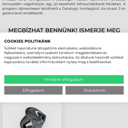
könnyedén végezhetjük, egy jól kezelhető felhasználóbarát felületen. A
program díjmentesen letölthető a Datalogic honlapjáról. Az olvasó 3 év
garanciával rendelkezik!
MEGBÍZHAT BENNÜNK! ISMERJE MEG
VÁSÁRLÓINK VÉLEMÉNYÉT
COOKIES POLITIKÁNK
Sütiket használunk látogatóink elemzésére, weboldalunk
KÖVESSE BE YOUTUBE CSATORNÁNKAT!
fejlesztésére, személyre szabott tartalom megjelenítésére és
nagyszerű weboldalélmény biztosítására. Az általunk használt sütikkel
kapcsolatos további információkért nyissa meg a beállításokat.
LEGUTÓBB MEGTEKINTETT TERMÉKEK
Mindent elfogadom
DATALOGIC GRYPHON
Elfogadom
Elutasítom
GM4132
VONALKÓDOLVASÓ