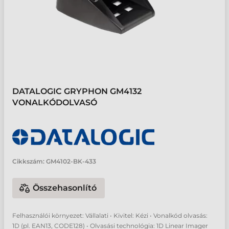
DATALOGIC GRYPHON GM4132
VONALKÓDOLVASÓ
Cikkszám:
GM4102-BK-433
Összehasonlító
Felhasználói környezet: Vállalati • Kivitel: Kézi • Vonalkód olvasás:
1D (pl. EAN13, CODE128) • Olvasási technológia: 1D Linear Imager