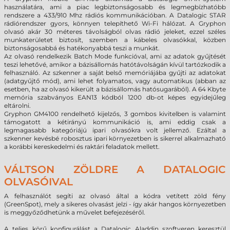
használatára, ami a piac legbiztonságosabb és legmegbízhatóbb
rendszere a 433/910 Mhz rádiós kommunikációban. A Datalogic STAR
rádiórendszer gyors, könnyen telepíthető Wi-Fi hálózat. A Gryphon
olvasó akár 30 méteres távolságból olvas rádió jeleket, ezzel széles
munkaterületet biztosít, szemben a kábeles olvasókkal, közben
biztonságosabbá és hatékonyabbá teszi a munkát.
Az olvasó rendelkezik Batch Mode funkcióval, ami az adatok gyűjtését
teszi lehetővé, amikor a bázisállomás hatótávolságán kívül tartózkodik a
felhasználó. Az szkenner a saját belső memóriájába gyűjti az adatokat
(adatgyűjtő mód), ami lehet folyamatos, vagy automatikus (abban az
esetben, ha az olvasó kikerült a bázisállomás hatósugarából). A 64 Kbyte
memória szabványos EAN13 kódból 1200 db-ot képes egyidejűleg
eltárolni.
Gryphon GM4100 rendelhető kijelzős, 3 gombos kivitelben is valamint
támogatott a kétirányú kommunikáció is, ami eddig csak a
legmagasabb kategóriájú ipari olvasókra volt jellemző. Ezáltal a
szkenner kevésbé robosztus ipari környezetben is sikerrel alkalmazható
a korábbi kereskedelmi és raktári feladatok mellett.
VÁLTSON ZÖLDRE A DATALOGIC
OLVASÓIVAL
A felhasználót segíti az olvasó által a kódra vetített zöld fény
(GreenSpot), mely a sikeres olvasást jelzi - így akár hangos környezetben
is meggyőződhetünk a művelet befejezéséről.
A teljes körű konfigurálást a Datalogic Aladdin szoftveren keresztül