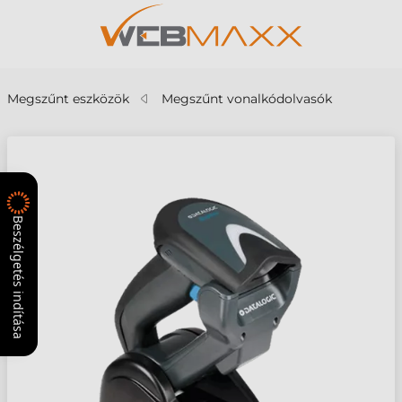
Megszűnt eszközök
Megszűnt vonalkódolvasók
Beszélgetés indítása