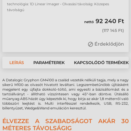
technológia: 1D Linear Imager • Olvasási távolság: Közepes
távolságú
92 240 Ft
nettó
(
117 145 Ft
)
Érdeklődjön
LEÍRÁS
PARAMÉTEREK
KAPCSOLÓDÓ TERMÉKEK
A Datalogic Gryphon GM4100 a család vezeték nélküli tagja, mely a nagy
sikerű M100-as olvasót hivatott leváltani. Legszembetűnőbb újításként
megjelent egy újfajta dokkoló-töltő, ami egyesíti a bázisállomást és a
tartóállványt - állítható vízszintesen vagy 45°-ban döntve. Ütésálló
műanyag ABS házát úgy képezték ki, hogy bírja az akár 1,8 méterről való
többszöri leejtést is. Multi interfésszel rendelkezik, USB, RS-232,
billentyűzet, Wedge&Wand emuláción keresztül.
ÉLVEZZE A SZABADSÁGOT AKÁR 30
MÉTERES TÁVOLSÁGIG