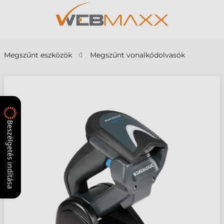
Megszűnt eszközök
Megszűnt vonalkódolvasók
Beszélgetés indítása