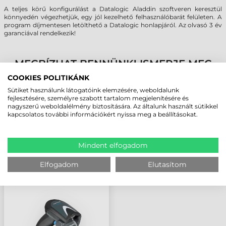
A teljes körű konfigurálást a Datalogic Aladdin szoftveren keresztül
könnyedén végezhetjük, egy jól kezelhető felhasználóbarát felületen. A
program díjmentesen letölthető a Datalogic honlapjáról. Az olvasó 3 év
garanciával rendelkezik!
MEGBÍZHAT BENNÜNK! ISMERJE MEG
VÁSÁRLÓINK VÉLEMÉNYÉT
COOKIES POLITIKÁNK
Sütiket használunk látogatóink elemzésére, weboldalunk
fejlesztésére, személyre szabott tartalom megjelenítésére és
KÖVESSE BE YOUTUBE CSATORNÁNKAT!
nagyszerű weboldalélmény biztosítására. Az általunk használt sütikkel
kapcsolatos további információkért nyissa meg a beállításokat.
LEGUTÓBB MEGTEKINTETT TERMÉKEK
Mindent elfogadom
Elfogadom
Elutasítom
DATALOGIC GRYPHON
GM4132
VONALKÓDOLVASÓ