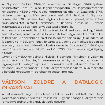
A Gryphon Mobile GM4100 alkalmas a Datalogic STAR-System
használatára, ami a piac legbiztonságosabb és legmegbízhatóbb
rendszere a 433/910 Mhz rádiós kommunikációban. A Datalogic STAR
rádiórendszer gyors, könnyen telepíthető Wi-Fi hálózat. A Gryphon
olvasó akár 30 méteres távolságból olvas rádió jeleket, ezzel széles
munkaterületet biztosít, szemben a kábeles olvasókkal, közben
biztonságosabbá és hatékonyabbá teszi a munkát.
Az olvasó rendelkezik Batch Mode funkcióval, ami az adatok gyűjtését
teszi lehetővé, amikor a bázisállomás hatótávolságán kívül tartózkodik a
felhasználó. Az szkenner a saját belső memóriájába gyűjti az adatokat
(adatgyűjtő mód), ami lehet folyamatos, vagy automatikus (abban az
esetben, ha az olvasó kikerült a bázisállomás hatósugarából). A 64 Kbyte
memória szabványos EAN13 kódból 1200 db-ot képes egyidejűleg
eltárolni.
Gryphon GM4100 rendelhető kijelzős, 3 gombos kivitelben is valamint
támogatott a kétirányú kommunikáció is, ami eddig csak a
legmagasabb kategóriájú ipari olvasókra volt jellemző. Ezáltal a
szkenner kevésbé robosztus ipari környezetben is sikerrel alkalmazható
a korábbi kereskedelmi és raktári feladatok mellett.
VÁLTSON ZÖLDRE A DATALOGIC
OLVASÓIVAL
A felhasználót segíti az olvasó által a kódra vetített zöld fény
(GreenSpot), mely a sikeres olvasást jelzi - így akár hangos környezetben
is meggyőződhetünk a művelet befejezéséről.