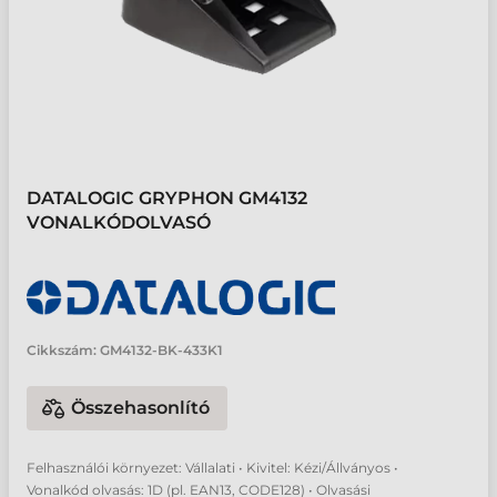
DATALOGIC GRYPHON GM4132
VONALKÓDOLVASÓ
Cikkszám:
GM4132-BK-433K1
Összehasonlító
Felhasználói környezet: Vállalati • Kivitel: Kézi/Állványos •
Vonalkód olvasás: 1D (pl. EAN13, CODE128) • Olvasási