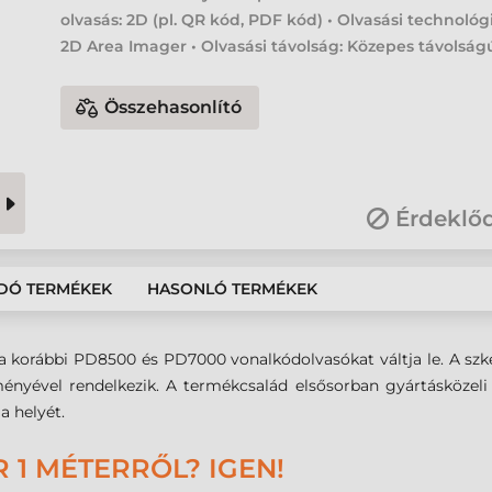
olvasás: 2D (pl. QR kód, PDF kód) • Olvasási technológ
2D Area Imager • Olvasási távolság: Közepes távolság
Összehasonlító
Érdeklő
DÓ TERMÉKEK
HASONLÓ TERMÉKEK
korábbi PD8500 és PD7000 vonalkódolvasókat váltja le. A szken
ményével rendelkezik. A termékcsalád elsősorban gyártásközeli 
a helyét.
1 MÉTERRŐL? IGEN!