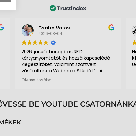
Csaba Vörös
2026-08-04
2026. január hónapban RFID
N
kártyanyomtatót és hozzá kapcsolódó
K
kiegészítőket, valamint szoftvert
U
vásároltunk a Webmaxx Stúdiótól. A
beszerzés megkezdése előtt segítettek
Olvass tovább
az igényeink szerinti típus
kiválasztásában. Minden rendben és
pontosan zajlott. Kollégájuk
személyesen üzemelte be a nyomtatót
ÖVESSE BE YOUTUBE CSATORNÁNKA
és a hozzá kapcsolódó szoftvert. Pár
hónap használat és 3.000 kártya
nyomtatása után is teljesen meg
RMÉKEK
vagyunk elégedve a nyomtatóval. A
közben felmerült kérdéseinkre azonnal