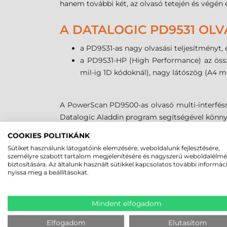
hanem további két, az olvasó tetején és végén el
A DATALOGIC PD9531 OLV
a PD9531-as nagy olvasási teljesítményt,
a PD9531-HP (High Performance) az össze
mil-ig 1D kódoknál), nagy látószög (A4 mé
A PowerScan PD9500-as olvasó multi-interféssze
Datalogic Aladdin program segítségével könnye
A PowerScan PD9500 vonalkódolvasó 3 év garan
COOKIES POLITIKÁNK
Sütiket használunk látogatóink elemzésére, weboldalunk fejlesztésére,
személyre szabott tartalom megjelenítésére és nagyszerű weboldalélm
MEGBÍZHAT B
biztosítására. Az általunk használt sütikkel kapcsolatos további informác
nyissa meg a beállításokat.
Mindent elfogadom
Elfogadom
Elutasítom