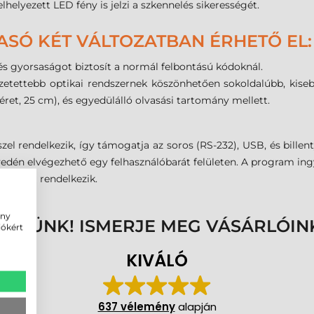
helyezett LED fény is jelzi a szkennelés sikerességét.
ASÓ KÉT VÁLTOZATBAN ÉRHETŐ EL:
 és gyorsaságot biztosít a normál felbontású kódoknál.
tettebb optikai rendszernek köszönhetően sokoldalúbb, kisebb
ret, 25 cm), és egyedülálló olvasási tartomány mellett.
l rendelkezik, így támogatja az soros (RS-232), USB, és billenty
dén elvégezhető egy felhasználóbarát felületen. A program ingy
ciával rendelkezik.
ény
ENNÜNK! ISMERJE MEG VÁSÁRLÓIN
iókért
KIVÁLÓ
637 vélemény
alapján