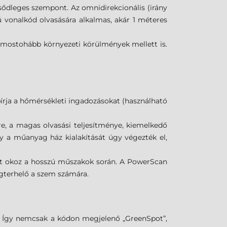
sődleges szempont. Az omnidirekcionális (irány
ú vonalkód olvasására alkalmas, akár 1 méteres
egmostohább környezeti körülmények mellett is.
 bírja a hőmérsékleti ingadozásokat (használható
re, a magas olvasási teljesítménye, kiemelkedő
így a műanyag ház kialakítását úgy végezték el,
got okoz a hosszú műszakok során. A PowerScan
egterhelő a szem számára.
a. Így nemcsak a kódon megjelenő „GreenSpot”,