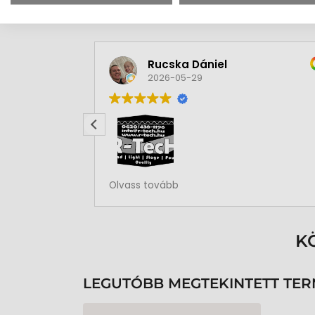
Rucska Dániel
2026-05-29
Rendben volt a rendelésem
Olvass tovább
K
LEGUTÓBB MEGTEKINTETT TE