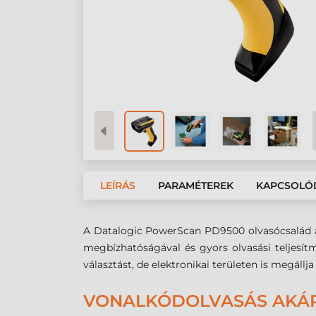
LEÍRÁS
PARAMÉTEREK
KAPCSOLÓ
A Datalogic PowerScan PD9500 olvasócsalád a 
megbízhatóságával és gyors olvasási teljesít
választást, de elektronikai területen is megállja 
VONALKÓDOLVASÁS AKÁR 