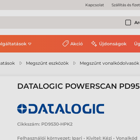
Kapcsolat
Szállítás és fize
Ar
olgáltatások
Akció
Újdonságok
Üg
tatások
Megszűnt eszközök
Megszűnt vonalkódolvasók
DATALOGIC POWERSCAN PD9
Cikkszám:
PD9530-HPK2
Felhasználói környezet: Ipari • Kivitel: Kézi • Vonalkód