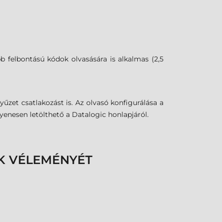
 felbontású kódok olvasására is alkalmas (2,5
űzet csatlakozást is. Az olvasó konfigurálása a
enesen letölthető a Datalogic honlapjáról.
K VÉLEMÉNYÉT