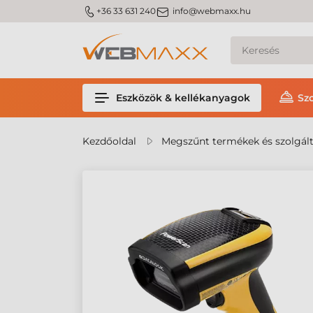
m_phone
m_email
+36 33 631 240
info@webmaxx.hu
Eszközök & kellékanyagok
Sz
Kezdőoldal
Megszűnt termékek és szolgál