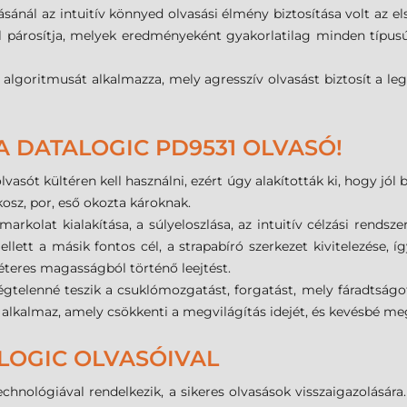
ánál az intuitív könnyed olvasási élmény biztosítása volt az el
kel párosítja, melyek eredményeként gyakorlatilag minden típus
algoritmusát alkalmazza, mely agresszív olvasást biztosít a l
A DATALOGIC PD9531 OLVASÓ!
lvasót kültéren kell használni, ezért úgy alakították ki, hogy jól
 kosz, por, eső okozta károknak.
kolat kialakítása, a súlyeloszlása, az intuitív célzási rendsze
llett a másik fontos cél, a strapabíró szerkezet kivitelezése, 
éteres magasságból történő leejtést.
kségtelenné teszik a csuklómozgatást, forgatást, mely fáradtsá
st alkalmaz, amely csökkenti a megvilágítás idejét, és kevésbé m
LOGIC OLVASÓIVAL
hnológiával rendelkezik, a sikeres olvasások visszaigazolásár