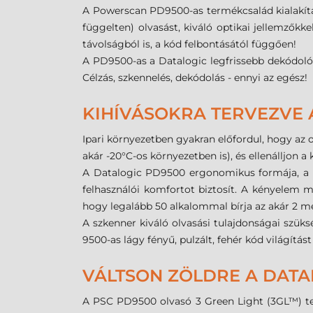
A Powerscan PD9500-as termékcsalád kialakítás
függelten) olvasást, kiváló optikai jellemzők
távolságból is, a kód felbontásától függően!
A PD9500-as a Datalogic legfrissebb dekódoló 
Célzás, szkennelés, dekódolás - ennyi az egész!
KIHÍVÁSOKRA TERVEZVE 
Ipari környezetben gyakran előfordul, hogy az o
akár -20°C-os környezetben is), és ellenálljon a
A Datalogic PD9500 ergonomikus formája, a mar
felhasználói komfortot biztosít. A kényelem me
hogy legalább 50 alkalommal bírja az akár 2 m
A szkenner kiváló olvasási tulajdonságai szü
9500-as lágy fényű, pulzált, fehér kód világítá
VÁLTSON ZÖLDRE A DATA
A PSC PD9500 olvasó 3 Green Light (3GL™) tec