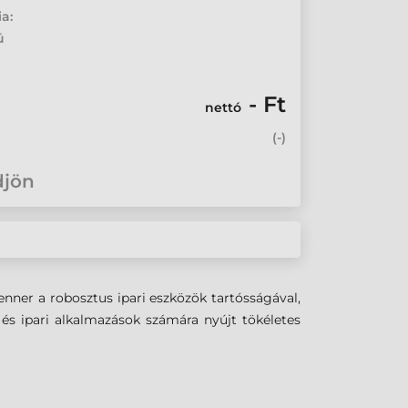
ia:
ú
- Ft
nettó
(
-
)
djön
ner a robosztus ipari eszközök tartósságával,
és ipari alkalmazások számára nyújt tökéletes