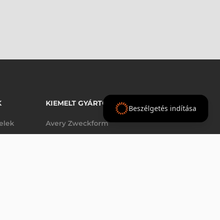
K
KIEMELT GYÁRTÓINK
Beszélgetés indítása
telek
Avery Zweckform
Datalogic
- Ft
nettó
elek
Epson
(
-
)
Godex
Tezeko
g
TSC
Zebra