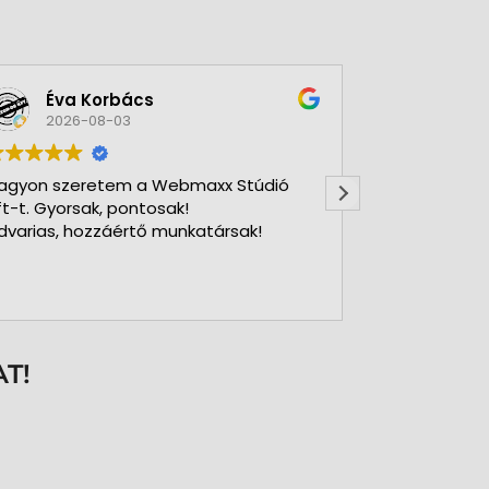
Éva Korbács
A bol
2026-08-03
2026-
agyon szeretem a Webmaxx Stúdió
Gyors precíz
ft-t. Gyorsak, pontosak!
dvarias, hozzáértő munkatársak!
T!