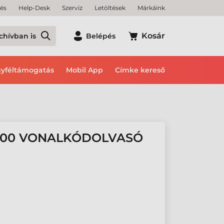
tés
Help-Desk
Szerviz
Letöltések
Márkáink
Kosár
chívban is
Belépés
yféltámogatás
Mobil App
Címke kereső
500 VONALKÓDOLVASÓ