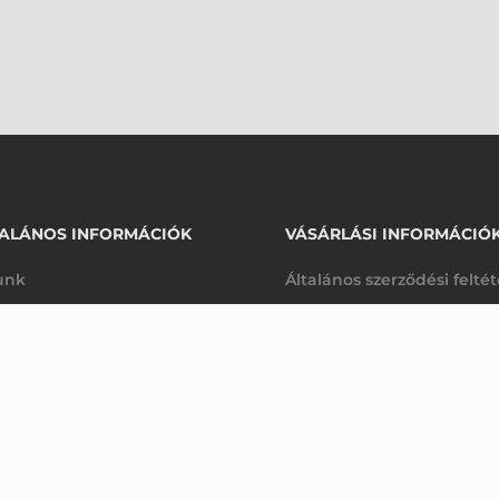
ALÁNOS INFORMÁCIÓK
VÁSÁRLÁSI INFORMÁCIÓ
unk
Általános szerződési felté
rhetőségek
Adatkezelési tájékoztató
00 VONALKÓDOLVASÓ
arancia
Szállítási és fizetési feltét
Érdeklődjön
K
Jogi nyilatkozat
káink
Elállás a szerződéstől
k végleges törlése
Utalásos fizetési lehetősé
p-Desk
Legyen viszonteladónk