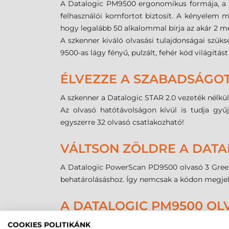
A Datalogic PM9500 ergonomikus formája, a mar
felhasználói komfortot biztosít. A kényelem me
hogy legalább 50 alkalommal bírja az akár 2 m
A szkenner kiváló olvasási tulajdonságai szü
9500-as lágy fényű, pulzált, fehér kód világítá
ÉLVEZZE A SZABADSÁGOT 
A szkenner a Datalogic STAR 2.0 vezeték nélkü
Az olvasó hatótávolságon kívül is tudja gyű
egyszerre 32 olvasó csatlakozható!
VÁLTSON ZÖLDRE A DATA
A Datalogic PowerScan PD9500 olvasó 3 Green L
behatárolásáshoz. Így nemcsak a kódon megjelen
A DATALOGIC PM9500 OL
PM9500 Standard Range: nagy olvasási tel
COOKIES POLITIKÁNK