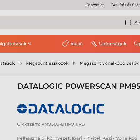
Kapcsolat
Szállítás és fize
Ar
olgáltatások
Akció
Újdonságok
Üg
tatások
Megszűnt eszközök
Megszűnt vonalkódolvasók
DATALOGIC POWERSCAN PM9
Cikkszám:
PM9500-DHP910RB
Felhasználói környezet: Ipari • Kivitel: Kézi • Vonalkód