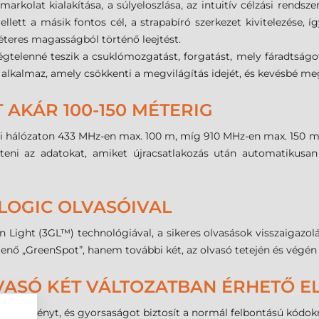
kolat kialakítása, a súlyeloszlása, az intuitív célzási rendsze
llett a másik fontos cél, a strapabíró szerkezet kivitelezése, 
éteres magasságból történő leejtést.
kségtelenné teszik a csuklómozgatást, forgatást, mely fáradtsá
st alkalmaz, amely csökkenti a megvilágítás idejét, és kevésbé m
AKÁR 100-150 MÉTERIG
li hálózaton 433 MHz-en max. 100 m, míg 910 MHz-en max. 150 m
jteni az adatokat, amiket újracsatlakozás után automatikusa
LOGIC OLVASÓIVAL
ight (3GL™) technológiával, a sikeres olvasások visszaigazolá
ő „GreenSpot”, hanem további két, az olvasó tetején és végén el
VASÓ KÉT VÁLTOZATBAN ÉRHETŐ EL
jesítményt, és gyorsaságot biztosít a normál felbontású kódokn