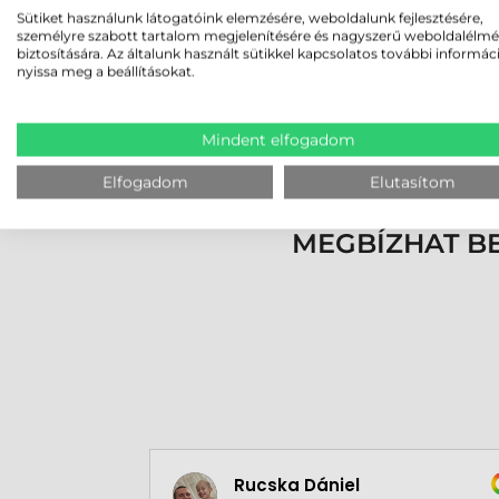
PM9530-HP (High Performance): az össze
Sütiket használunk látogatóink elemzésére, weboldalunk fejlesztésére,
személyre szabott tartalom megjelenítésére és nagyszerű weboldalélm
mil-ig 1D kódoknál) egyedülálló olvasási 
biztosítására. Az általunk használt sütikkel kapcsolatos további informác
nyissa meg a beállításokat.
A PowerScan PM9500-as olvasó multi-interféssz
Mindent elfogadom
Az olvasó konfigurálása a Datalogic Aladdin p
Datalogic honlapjáról. A PowerScan PM9500 von
Elfogadom
Elutasítom
MEGBÍZHAT B
Rucska Dániel