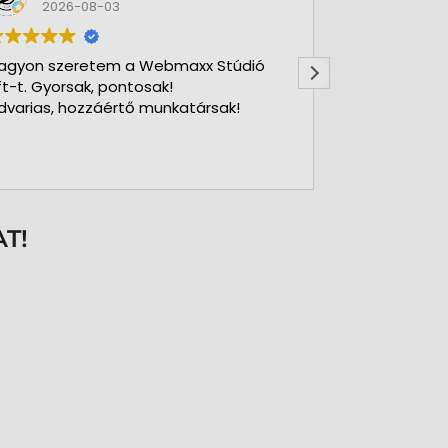
2026-08-03
2026-
agyon szeretem a Webmaxx Stúdió
Gyors precíz
ft-t. Gyorsak, pontosak!
dvarias, hozzáértő munkatársak!
T!