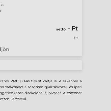
ia:
ú
- Ft
nettó
(
-
)
djön
bbi PM8500-as típust váltja le. A szkenner a
termékcsalád elsősorban gyártásközéli és ipari
üggetlen (omnidirekcionális) olvasás. A szkenner
zeren keresztül.