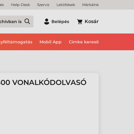
tés
Help-Desk
Szerviz
Letöltések
Márkáink
Kosár
chívban is
Belépés
yféltámogatás
Mobil App
Címke kereső
500 VONALKÓDOLVASÓ