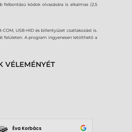
 felbontású kódok olvasására is alkalmas (2,5
-COM, USB-HID és billentyűzet csatlakozást is.
t felületen. A program ingyenesen letölthető a
K VÉLEMÉNYÉT
Éva Korbács
A bol