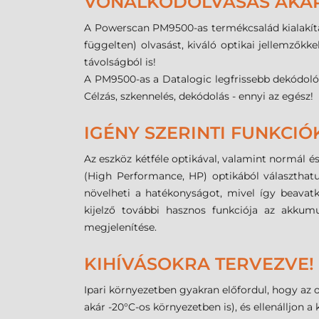
VONALKÓDOLVASÁS AKÁR 
A Powerscan PM9500-as termékcsalád kialakítás
függelten) olvasást, kiváló optikai jellemzők
távolságból is!
A PM9500-as a Datalogic legfrissebb dekódoló 
Célzás, szkennelés, dekódolás - ennyi az egész!
IGÉNY SZERINTI FUNKCIÓ
Az eszköz kétféle optikával, valamint normál é
(High Performance, HP) optikából választhatu
növelheti a hatékonyságot, mivel így beavatk
kijelző további hasznos funkciója az akkumul
megjelenítése.
KIHÍVÁSOKRA TERVEZVE!
Ipari környezetben gyakran előfordul, hogy az o
akár -20°C-os környezetben is), és ellenálljon a