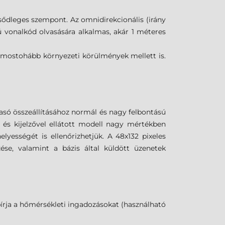
sődleges szempont. Az omnidirekcionális (irány
ú vonalkód olvasására alkalmas, akár 1 méteres
egmostohább környezeti körülmények mellett is.
vasó összeállításához normál és nagy felbontású
 és kijelzővel ellátott modell nagy mértékben
yességét is ellenőrizhetjük. A 48x132 pixeles
zése, valamint a bázis által küldött üzenetek
 bírja a hőmérsékleti ingadozásokat (használható