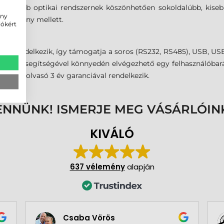
tettebb optikai rendszernek köszönhetően sokoldalúbb, kisebb
ény
tartomány mellett.
iókért
el rendelkezik, így támogatja a soros (RS232, RS485), USB, USB
rogram segítségével könnyedén elvégezhető egy felhasználóbará
alkódolvasó 3 év garanciával rendelkezik.
ENNÜNK! ISMERJE MEG VÁSÁRLÓIN
KIVÁLÓ
637 vélemény
alapján
Csaba Vörös