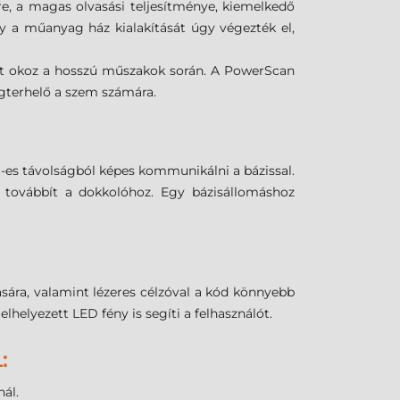
re, a magas olvasási teljesítménye, kiemelkedő
így a műanyag ház kialakítását úgy végezték el,
got okoz a hosszú műszakok során. A PowerScan
egterhelő a szem számára.
-es távolságból képes kommunikálni a bázissal.
n továbbít a dokkolóhoz. Egy bázisállomáshoz
sára, valamint lézeres célzóval a kód könnyebb
helyezett LED fény is segíti a felhasználót.
:
ál.