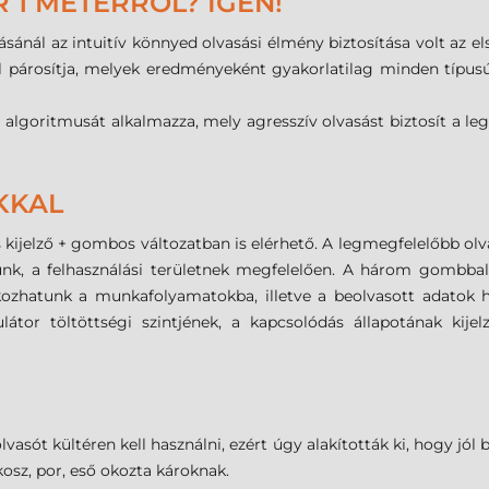
1 MÉTERRŐL? IGEN!
ánál az intuitív könnyed olvasási élmény biztosítása volt az el
kel párosítja, melyek eredményeként gyakorlatilag minden típus
algoritmusát alkalmazza, mely agresszív olvasást biztosít a l
KKAL
s kijelző + gombos változatban is elérhető. A legmegfelelőbb ol
nk, a felhasználási területnek megfelelően. A három gombbal
ozhatunk a munkafolyamatokba, illetve a beolvasott adatok hel
átor töltöttségi szintjének, a kapcsolódás állapotának kijel
lvasót kültéren kell használni, ezért úgy alakították ki, hogy jól
 kosz, por, eső okozta károknak.