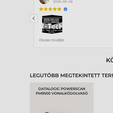
2026-05-29
Rendben volt a rendelésem
Olvass tovább
K
LEGUTÓBB MEGTEKINTETT TE
DATALOGIC POWERSCAN
PM9500 VONALKÓDOLVASÓ