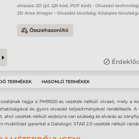
olvasás: 2D (pl. QR kód, PDF kód) • Olvasási technológ
2D Area Imager • Olvasási távolság: Közepes távolság
Összehasonlító
Érdeklő
DÓ TERMÉKEK
HASONLÓ TERMÉKEK
atának tagja a PM9500-as vezeték nélküli olvasó, mely a korá
zhatóságával és gyors olvasási teljesítményével rendelkezik. A 
, ahol vezeték nélküli eszközre van szükség és elvárás az irányf
n mobilitást garantál a Datalogic STAR 2.0 vezeték nélküli rends