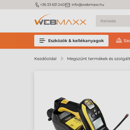
m_phone
m_email
+36 33 631 240
info@webmaxx.hu
Eszközök & kellékanyagok
Sz
Kezdőoldal
Megszűnt termékek és szolgál