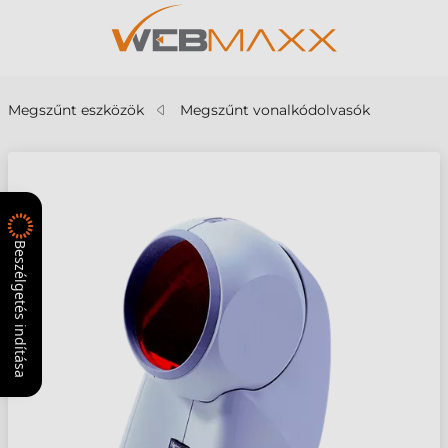
Megszűnt eszközök
Megszűnt vonalkódolvasók
Beszélgetés indítása