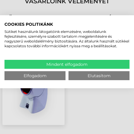
VÁSÁRLÓINK VÉLEMÉNYÉT
KÖVESSE BE YOUTUBE CSATORNÁNKAT!
COOKIES POLITIKÁNK
Sütiket használunk látogatóink elemzésére, weboldalunk
LEGUTÓBB MEGTEKINTETT TERMÉKEK
fejlesztésére, személyre szabott tartalom megjelenítésére és
nagyszerű weboldalélmény biztosítására. Az általunk használt sütikkel
kapcsolatos további információkért nyissa meg a beállításokat.
HONEYWELL 7180
ORBIT
Mindent elfogadom
VONALKÓDOLVASÓ
Elfogadom
Elutasítom