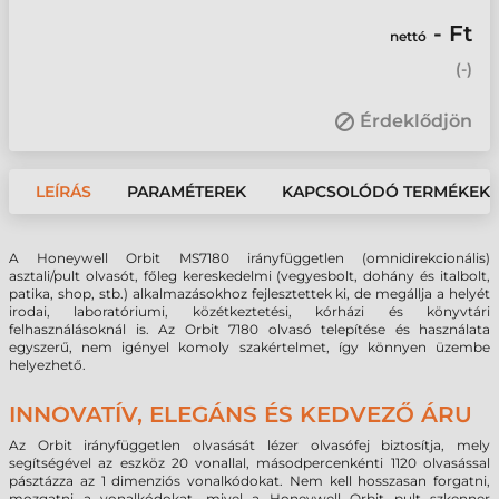
- Ft
nettó
(
-
)
Érdeklődjön
LEÍRÁS
PARAMÉTEREK
KAPCSOLÓDÓ TERMÉKEK
A Honeywell Orbit MS7180 irányfüggetlen (omnidirekcionális)
asztali/pult olvasót, főleg kereskedelmi (vegyesbolt, dohány és italbolt,
patika, shop, stb.) alkalmazásokhoz fejlesztettek ki, de megállja a helyét
irodai, laboratóriumi, közétkeztetési, kórházi és könyvtári
felhasználásoknál is. Az Orbit 7180 olvasó telepítése és használata
egyszerű, nem igényel komoly szakértelmet, így könnyen üzembe
helyezhető.
INNOVATÍV, ELEGÁNS ÉS KEDVEZŐ ÁRU
Az Orbit irányfüggetlen olvasását lézer olvasófej biztosítja, mely
segítségével az eszköz 20 vonallal, másodpercenkénti 1120 olvasással
pásztázza az 1 dimenziós vonalkódokat. Nem kell hosszasan forgatni,
mozgatni a vonalkódokat, mivel a Honeywell Orbit pult szkenner