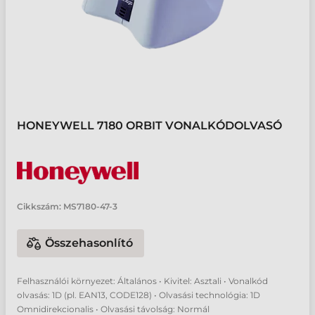
HONEYWELL 7180 ORBIT VONALKÓDOLVASÓ
Cikkszám:
MS7180-47-3
Összehasonlító
Felhasználói környezet: Általános • Kivitel: Asztali • Vonalkód
olvasás: 1D (pl. EAN13, CODE128) • Olvasási technológia: 1D
Omnidirekcionalis • Olvasási távolság: Normál