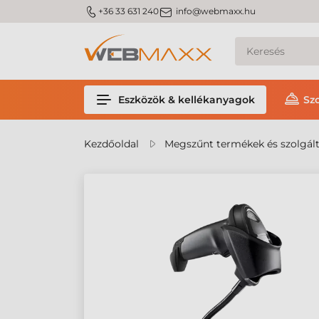
m_phone
m_email
+36 33 631 240
info@webmaxx.hu
Eszközök & kellékanyagok
Sz
Kezdőoldal
Megszűnt termékek és szolgál