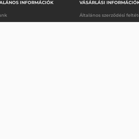
ALÁNOS INFORMÁCIÓK
VÁSÁRLÁSI INFORMÁCIÓ
unk
Általános szerződési felté
rhetőségek
Adatkezelési tájékoztató
VONALKÓDOLVASÓ
arancia
Szállítási és fizetési feltét
Érdeklődjön
K
Jogi nyilatkozat
káink
Elállás a szerződéstől
k végleges törlése
Utalásos fizetési lehetősé
p-Desk
Legyen viszonteladónk