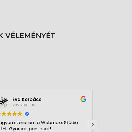
K VÉLEMÉNYÉT
Éva Korbács
A bol
2026-08-03
2026-
agyon szeretem a Webmaxx Stúdió
Gyors precíz
ft-t. Gyorsak, pontosak!