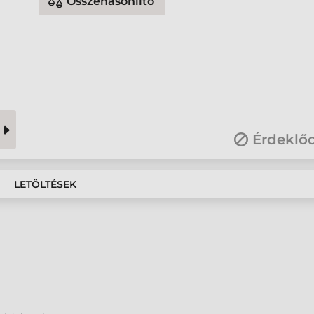
Összehasonlító
Érdeklő
LETÖLTÉSEK