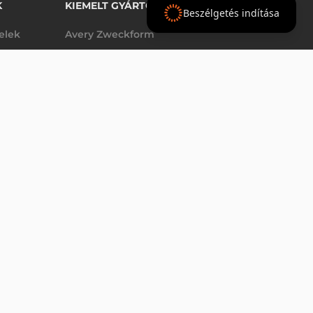
K
KIEMELT GYÁRTÓINK
Beszélgetés indítása
telek
Avery Zweckform
Datalogic
- Ft
nettó
elek
Epson
(
-
)
Godex
Tezeko
g
TSC
Zebra