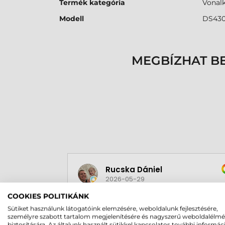
Termék kategória
Vonal
Modell
DS43
MEGBÍZHAT B
Rucska Dániel
2026-05-29
COOKIES POLITIKÁNK
Sütiket használunk látogatóink elemzésére, weboldalunk fejlesztésére,
személyre szabott tartalom megjelenítésére és nagyszerű weboldalélm
biztosítására. Az általunk használt sütikkel kapcsolatos további informác