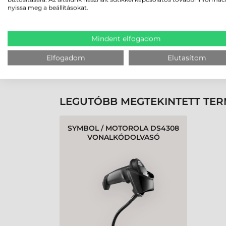
nyissa meg a beállításokat.
Rendben volt a rendelésem
Olvass tovább
Mindent elfogadom
Elfogadom
Elutasítom
K
LEGUTÓBB MEGTEKINTETT TE
SYMBOL / MOTOROLA DS4308
VONALKÓDOLVASÓ