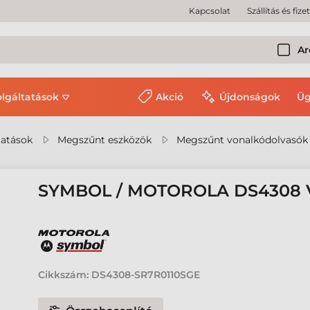
Kapcsolat
Szállítás és fize
Ar
olgáltatások
Akció
Újdonságok
Üg
tatások
Megszűnt eszközök
Megszűnt vonalkódolvasók
SYMBOL / MOTOROLA DS4308
Cikkszám:
DS4308-SR7R0110SGE