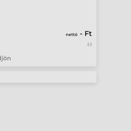
- Ft
nettó
(
-
)
djön