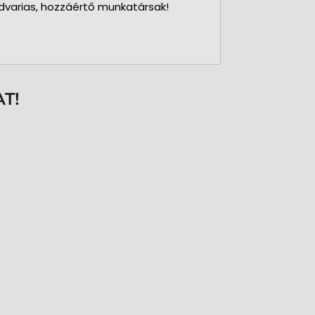
dvarias, hozzáértő munkatársak!
T!