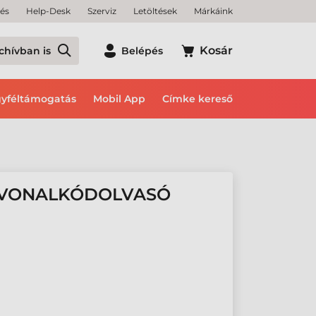
tés
Help-Desk
Szerviz
Letöltések
Márkáink
Kosár
chívban is
Belépés
yféltámogatás
Mobil App
Címke kereső
 VONALKÓDOLVASÓ