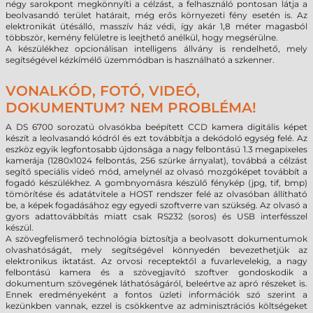
négy sarokpont megkönnyíti a célzást, a felhasználó pontosan látja a
beolvasandó terület határait, még erős környezeti fény esetén is. Az
elektronikát ütésálló, masszív ház védi, így akár 1,8 méter magasból
többször, kemény felületre is leejthető anélkül, hogy megsérülne.
A készülékhez opcionálisan intelligens állvány is rendelhető, mely
segítségével kézkímélő üzemmódban is használható a szkenner.
VONALKÓD, FOTÓ, VIDEÓ,
DOKUMENTUM? NEM PROBLÉMA!
A DS 6700 sorozatú olvasókba beépített CCD kamera digitális képet
készít a leolvasandó kódról és ezt továbbítja a dekódoló egység felé. Az
eszköz egyik legfontosabb újdonsága a nagy felbontású 1.3 megapixeles
kamerája (1280x1024 felbontás, 256 szürke árnyalat), továbbá a célzást
segítő speciális videó mód, amelynél az olvasó mozgóképet továbbít a
fogadó készülékhez. A gombnyomásra készülő fénykép (jpg, tif, bmp)
tömörítése és adatátvitele a HOST rendszer felé az olvasóban állítható
be, a képek fogadásához egy egyedi szoftverre van szükség. Az olvasó a
gyors adattovábbítás miatt csak RS232 (soros) és USB interfésszel
készül.
A szövegfelismerő technológia biztosítja a beolvasott dokumentumok
olvashatóságát, mely segítségével könnyedén bevezethetjük az
elektronikus iktatást. Az orvosi receptektől a fuvarlevelekig, a nagy
felbontású kamera és a szövegjavító szoftver gondoskodik a
dokumentum szövegének láthatóságáról, beleértve az apró részeket is.
Ennek eredményeként a fontos üzleti információk szó szerint a
kezünkben vannak, ezzel is csökkentve az adminisztrációs költségeket