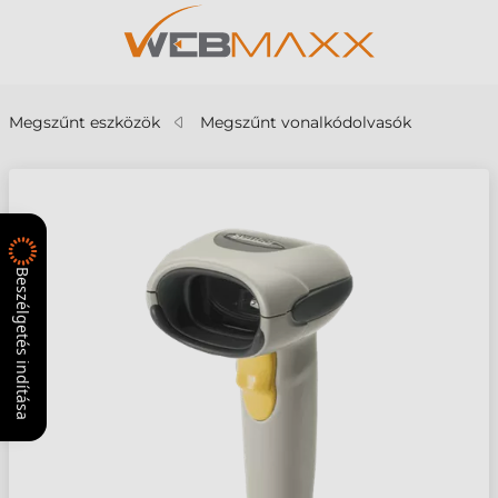
Megszűnt eszközök
Megszűnt vonalkódolvasók
Beszélgetés indítása