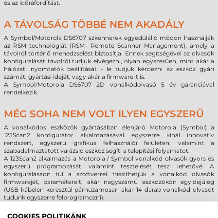
és az időráfordítást.
A TÁVOLSÁG TÖBBÉ NEM AKADÁLY
A Symbol/Motorola DS6707 szkennerek egyedülálló módon használják
az RSM technológiát (RSM- Remote Scanner Management), amely a
távolról történő menedzselést biztosítja. Ennek segítségével az olvasók
konfigurálását távolról tudjuk elvégezni, olyan egyszerűen, mint akár a
hálózati nyomtatók beállítását - le tudjuk kérdezni az eszköz gyári
számát, gyártási idejét, vagy akár a firmware-t is.
A Symbol/Motorola DS6707 2D vonalkódolvasó 5 év garanciával
rendelkezik.
MÉG SOHA NEM VOLT ILYEN EGYSZERŰ
A vonalkódos eszközök gyártásában élenjáró Motorola (Symbol) a
123Scan2 konfigurátor alkalmazásával egyszerre kínál innovatív
rendszert, egyszerű grafikus felhasználói felületen, valamint a
szabadalmaztatott varázsló eszköz segíti a telepítési folyamatot.
A 123Scan2 alkalmazás a Motorola / Symbol vonalkód olvasók gyors és
egyszerű programozását, valamint tesztelését teszi lehetővé. A
konfigurálásáon túl a szoftverrel frissíthetjük a vonalkód olvasók
firmwarejét, paramétereit, akár nagyszámú eszközökön egyidejűleg
(USB kábelen keresztül párhuzamosan akár 14 darab vonalkód olvasót
tudunk egyszerre felprogramozni).
A 123Scan2 alkalmazással a korábbi soros (RS232) kábel helyett már USB
kábelen keresztül is programozhatjuk különféle Motorola / Symbol
COOKIES POLITIKÁNK