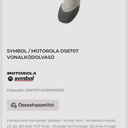
SYMBOL / MOTOROLA DS6707
VONALKÓDOLVASÓ
Cikkszám:
DS6707-HD20007ZZR
Összehasonlító
Felhasználói környezet: Vállalati • Kivitel: Kézi • Vonalkód olvasás:
2D (pl. QR kód, PDF kód) • Olvasási technológia: 2D Area Imager