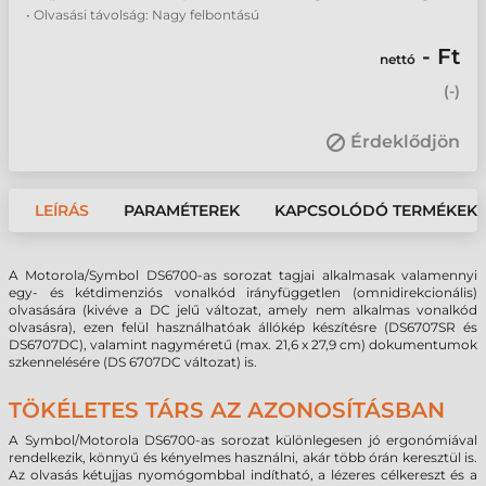
• Olvasási távolság: Nagy felbontású
- Ft
nettó
(
-
)
Érdeklődjön
LEÍRÁS
PARAMÉTEREK
KAPCSOLÓDÓ TERMÉKEK
A Motorola/Symbol DS6700-as sorozat tagjai alkalmasak valamennyi
egy- és kétdimenziós vonalkód irányfüggetlen (omnidirekcionális)
olvasására (kivéve a DC jelű változat, amely nem alkalmas vonalkód
olvasásra), ezen felül használhatóak állókép készítésre (DS6707SR és
DS6707DC), valamint nagyméretű (max. 21,6 x 27,9 cm) dokumentumok
szkennelésére (DS 6707DC változat) is.
TÖKÉLETES TÁRS AZ AZONOSÍTÁSBAN
A Symbol/Motorola DS6700-as sorozat különlegesen jó ergonómiával
rendelkezik, könnyű és kényelmes használni, akár több órán keresztül is.
Az olvasás kétujjas nyomógombbal indítható, a lézeres célkereszt és a