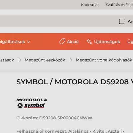
Kapcsolat
Szállítás és fize
Ar
olgáltatások
Akció
Újdonságok
Üg
tatások
Megszűnt eszközök
Megszűnt vonalkódolvasók
SYMBOL / MOTOROLA DS9208
Cikkszám:
DS9208-SR00004CNWW
Felhasználói környezet: Általános • Kivitel: Asztali •