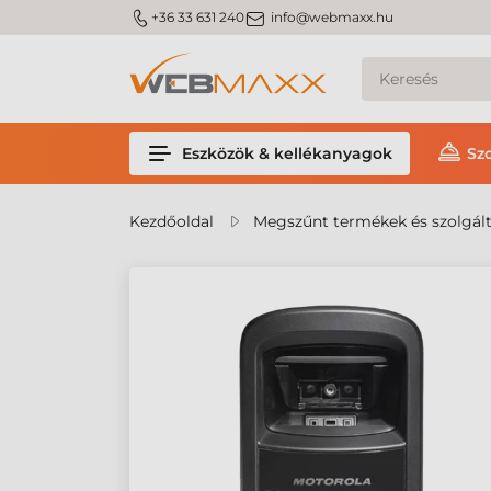
m_phone
m_email
+36 33 631 240
info@webmaxx.hu
Eszközök & kellékanyagok
Sz
Kezdőoldal
Megszűnt termékek és szolgál