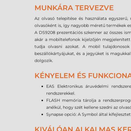
MUNKÁRA TERVEZVE
Az olvasó telepítése és használata egyszer
olvasóként is, így nagyobb méretű termékek ese
A DS9208 prezentációs szkenner az összes ism
akár a mobiltelefonok kijelzőjén megjelenítet
tudja olvasni azokat. A mobil tulajdonosok
beszállókártyájukat, és a jegyüket is magukka
dolgozik.
KÉNYELEM ÉS FUNKCIONA
EAS Elektronikus áruvédelmi rendszere
rendszerekkel.
FLASH memória tárolja a rendszerprogr
anélkül, hogy szét kellene szedni az olvasó
Synapse opció: A Symbol által kifejlesztet
KIVÁLÓAN ALKALMAS KER