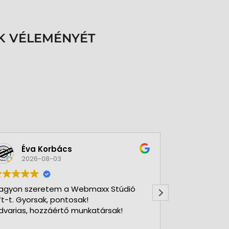
K VÉLEMÉNYÉT
Éva Korbács
A bol
2026-08-03
2026-
agyon szeretem a Webmaxx Stúdió
Gyors precíz
ft-t. Gyorsak, pontosak!
dvarias, hozzáértő munkatársak!