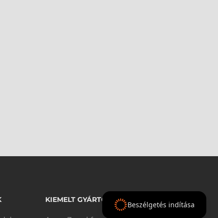
K
KIEMELT GYÁRTÓINK
Beszélgetés indítása