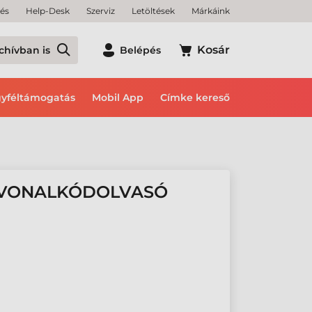
tés
Help-Desk
Szerviz
Letöltések
Márkáink
Kosár
chívban is
Belépés
yféltámogatás
Mobil App
Címke kereső
 VONALKÓDOLVASÓ