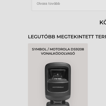
Rendben volt a rendelésem
Olvass tovább
K
LEGUTÓBB MEGTEKINTETT TE
SYMBOL / MOTOROLA DS9208
VONALKÓDOLVASÓ