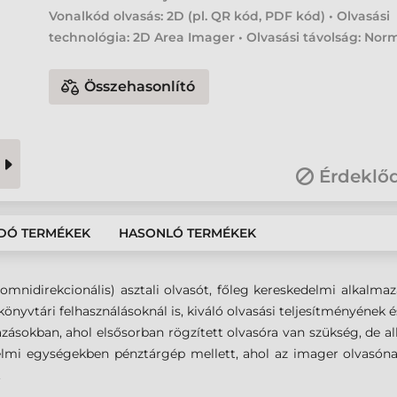
Vonalkód olvasás: 2D (pl. QR kód, PDF kód) • Olvasási
technológia: 2D Area Imager • Olvasási távolság: Nor
Összehasonlító
Érdeklő
DÓ TERMÉKEK
HASONLÓ TERMÉKEK
idirekcionális) asztali olvasót, főleg kereskedelmi alkalmazás
 könyvtári felhasználásoknál is, kiváló olvasási teljesítményéne
mazásokban, ahol elsősorban rögzített olvasóra van szükség, de
elmi egységekben pénztárgép mellett, ahol az imager olvasón
.