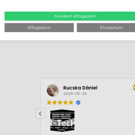
Access alkalmazásnak.
Mindent elfogadom
MEGBÍZHAT B
Elfogadom
Elutasítom
Rucska Dániel
2026-05-29