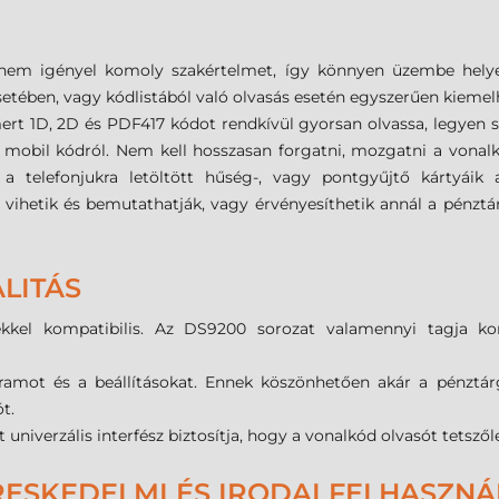
ű, nem igényel komoly szakértelmet, így könnyen üzembe hely
tében, vagy kódlistából való olvasás esetén egyszerűen kiemelh
ert 1D, 2D és PDF417 kódot rendkívül gyorsan olvassa, legyen 
t mobil kódról. Nem kell hosszasan forgatni, mozgatni a vonal
 a telefonjukra letöltött hűség-, vagy pontgyűjtő kártyáik 
l vihetik és bemutathatják, vagy érvényesíthetik annál a pénztá
LITÁS
kkel kompatibilis. Az DS9200 sorozat valamennyi tagja kom
amot és a beállításokat. Ennek köszönhetően akár a pénztárg
t.
t univerzális interfész biztosítja, hogy a vonalkód olvasót tetsző
ESKEDELMI ÉS IRODAI FELHASZN