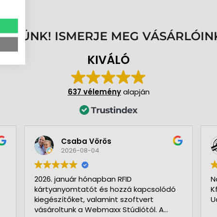
ENNÜNK! ISMERJE MEG VÁSÁRLÓIN
KIVÁLÓ
637 vélemény
alapján
Csaba Vörös
2026-08-04
2026. január hónapban RFID
N
kártyanyomtatót és hozzá kapcsolódó
K
kiegészítőket, valamint szoftvert
U
vásároltunk a Webmaxx Stúdiótól. A