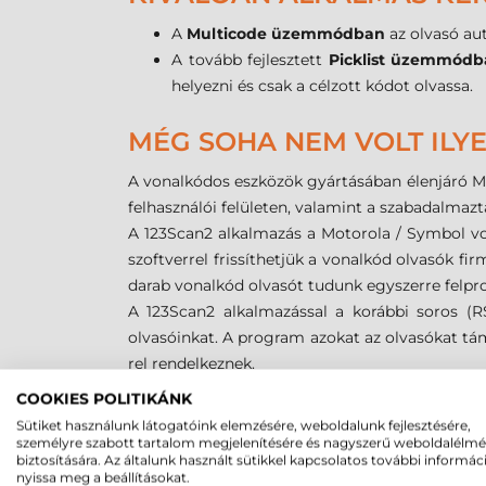
A
Multicode üzemmódban
az olvasó au
A tovább fejlesztett
Picklist üzemmód
helyezni és csak a célzott kódot olvassa.
MÉG SOHA NEM VOLT ILY
A vonalkódos eszközök gyártásában élenjáró Mo
felhasználói felületen, valamint a szabadalmazta
A 123Scan2 alkalmazás a Motorola / Symbol von
szoftverrel frissíthetjük a vonalkód olvasók 
darab vonalkód olvasót tudunk egyszerre felpr
A 123Scan2 alkalmazással a korábbi soros (
olvasóinkat. A program azokat az olvasókat tá
rel rendelkeznek.
A szoftver további újdonsága, hogy a kinyom
COOKIES POLITIKÁNK
történhet. Lehetővé teszi, hogy az általunk has
Sütiket használunk látogatóink elemzésére, weboldalunk fejlesztésére,
Az 123Scan2 kompatibilis a legnépszerűbb iroda
személyre szabott tartalom megjelenítésére és nagyszerű weboldalélm
biztosítására. Az általunk használt sütikkel kapcsolatos további informác
fájlokat, mentsék a vonalkód konfigurációs l
nyissa meg a beállításokat.