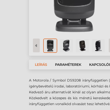
LEÍRÁS
PARAMÉTEREK
KAPCSOLÓ
A Motorola / Symbol DS9208 irányfüggetlen (omn
igénybevételű irodai, laboratóriumi, kórházi és
Kedvező áru alternatívát kínál az olyan alkal
Közkedvelt a közepes és kis méretű keresked
irányfüggetlen
vonalkód olvasást tesz lehetővé