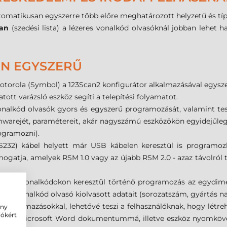
tomatikusan egyszerre több előre meghatározott helyzetű és típ
ban
(szedési lista) a lézeres vonalkód olvasóknál jobban lehet h
EN EGYSZERŰ
torola (Symbol) a 123Scan2 konfigurátor alkalmazásával egyszerr
tott varázsló eszköz segíti a telepítési folyamatot.
alkód olvasók gyors és egyszerű programozását, valamint teszt
firmwarejét, paramétereit, akár nagyszámú eszközökön egyidejűl
ogramozni).
RS232) kábel helyett már USB kábelen keresztül is programoz
mogatja, amelyek RSM 1.0 vagy az újabb RSM 2.0 - azaz távolról 
tatott vonalkódokon keresztül történő programozás az egydime
znált vonalkód olvasó kiolvasott adatait (sorozatszám, gyártás na
i alkalmazásokkal, lehetővé teszi a felhasználóknak, hogy létr
ény
iókért
apokat Microsoft Word dokumentummá, illetve eszköz nyomkövet