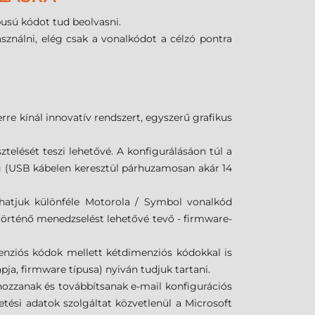
usú kódot tud beolvasni.
asználni, elég csak a vonalkódot a célzó pontra
e kínál innovatív rendszert, egyszerű grafikus
elését teszi lehetővé. A konfigurálásáon túl a
eg (USB kábelen keresztül párhuzamosan akár 14
hatjuk különféle Motorola / Symbol vonalkód
történő menedzselést lehetővé tevő - firmware-
nziós kódok mellett kétdimenziós kódokkal is
pja, firmware típusa) nyiván tudjuk tartani.
ehozzanak és továbbítsanak e-mail konfigurációs
ési adatok szolgáltat közvetlenül a Microsoft