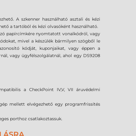
ezhető.
A szkenner használható asztali és kézi
ető a tartóból és kézi olvasóként használható.
szó papírcímkére nyomtatott vonalkódról, vagy
kódokat, mivel a készülék bármilyen szögből le
azonosító kódját, kuponjaikat, vagy éppen a
rnál, vagy ügyfélszolgálatnál, ahol egy DS9208
patibilis a CheckPoint IV,V, VII áruvédelmi
ép mellett elvégezhető egy programfrissítés
leges porthoz csatlakoztassuk.
ÁLÁSRA