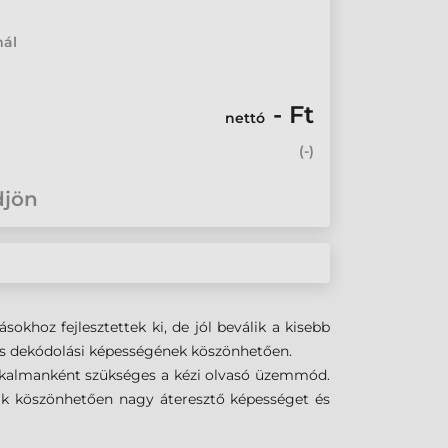
mál
- Ft
nettó
(
-
)
djön
okhoz fejlesztettek ki, de jól beválik a kisebb
k és dekódolási képességének köszönhetően.
 alkalmanként szükséges a kézi olvasó üzemmód.
ak köszönhetően nagy áteresztő képességet és