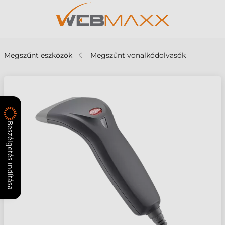
Megszűnt eszközök
Megszűnt vonalkódolvasók
Beszélgetés indítása