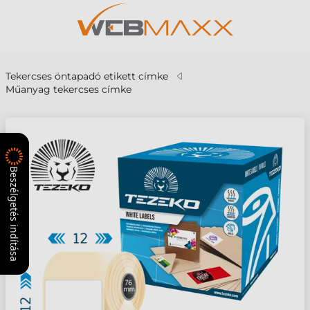
Tekercses öntapadó etikett címke
Műanyag tekercses címke
Beszélgetés indítása