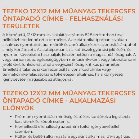
TEZEKO 12X12 MM MŰANYAG TEKERCSES
ÖNTAPADÓ CÍMKE - FELHASZNÁLÁSI
TERÜLETEK
A kisméretű, 12×12 mm-es kialakítás számos B2B szektorban teszi
nélkülözhetetlenné ezt a terméket. Az elektronikai iparban kiválóan
alkalmas nyomtatott áramkörök és apró alkatrészek azonosítására, ahol
a hely korlátozott. Az autóiparban az alkatrészek gyártási jelölésére és
nyomon követésére használják, köszönhetően a magas hőállóságnak. A
vegyiparban és az egészségügyben mintacímkeként vagy laboratóriumi
jelölőként funkcionál, ahol a vegyszerállóság kritikus paraméter.
Emellett általános raktári azonosítás, vonalkód címke vagy
termékcímke feladatokra is tökéletesen alkalmas, ha a környezeti
igénybevétel magasabb az átlagosnál.
TEZEKO 12X12 MM MŰANYAG TEKERCSES
ÖNTAPADÓ CÍMKE - ALKALMAZÁSI
ELŐNYÖK
Prémium nyomtatási minőség és tűéles kontúrok a legkisebb
karakterek és kódok esetén is.
Kiemelkedő ellenállóság az extrém fizikai igénybevétellel
szemben.
Kültéri és beltéri alkalmazásra egyaránt alkalmas, UV-sugárzás