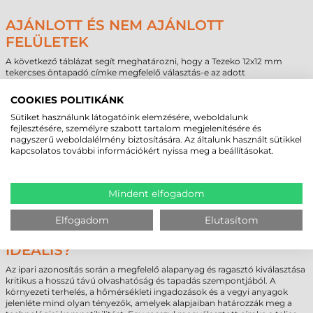
AJÁNLOTT ÉS NEM AJÁNLOTT
FELÜLETEK
A következő táblázat segít meghatározni, hogy a Tezeko 12x12 mm
tekercses öntapadó címke megfelelő választás-e az adott
felülettípushoz, támogatva a beszerzési döntést.
COOKIES POLITIKÁNK
Ajánlott
Feltételes
Nem ajánlott
Sütiket használunk látogatóink elemzésére, weboldalunk
Alacsony felületi energiájú
Enyhén érdes
Jeges, deres vagy
fejlesztésére, személyre szabott tartalom megjelenítésére és
műanyag (PE, PP)
műanyag felületek
zúzmarás felület
nagyszerű weboldalélmény biztosítására. Az általunk használt sütikkel
Fém és festett fém
Enyhén olajos ipari
Porózus karton vagy
kapcsolatos további információkért nyissa meg a beállításokat.
felületek
alkatrészek
papír hordozó
Strukturált műanyag
Szilikonos vagy teflon
Üveg és tiszta polikarbonát
burkolatok
bevonatok
Simított, tiszta ipari
Pormentesített
Erősen szennyezett,
Mindent elfogadom
felületek
kompozit anyagok
poros felületek
Elfogadom
Elutasítom
NEM BIZTOS BENNE, MELYIK CÍMKE AZ
IDEÁLIS?
Az ipari azonosítás során a megfelelő alapanyag és ragasztó kiválasztása
kritikus a hosszú távú olvashatóság és tapadás szempontjából. A
környezeti terhelés, a hőmérsékleti ingadozások és a vegyi anyagok
jelenléte mind olyan tényezők, amelyek alapjaiban határozzák meg a