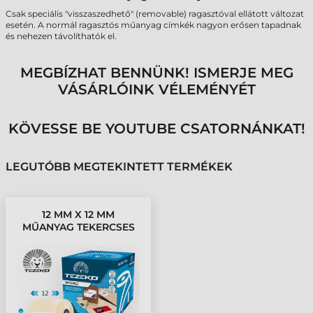
Csak speciális "visszaszedhető" (removable) ragasztóval ellátott változat
esetén. A normál ragasztós műanyag címkék nagyon erősen tapadnak
és nehezen távolíthatók el.
MEGBÍZHAT BENNÜNK! ISMERJE MEG
VÁSÁRLÓINK VÉLEMÉNYÉT
KÖVESSE BE YOUTUBE CSATORNÁNKAT!
LEGUTÓBB MEGTEKINTETT TERMÉKEK
12 MM X 12 MM
MŰANYAG TEKERCSES
ETIKETT CÍMKE FEHÉR (
20000 CÍMKE/TEKERCS )