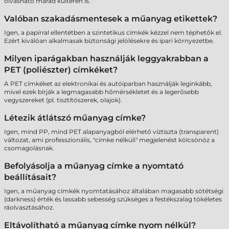
olvasható marad kültéren is.
Valóban szakadásmentesek a műanyag etikettek?
Igen, a papírral ellentétben a szintetikus címkék kézzel nem téphetők el.
Ezért kiválóan alkalmasak biztonsági jelölésekre és ipari környezetbe.
Milyen iparágakban használják leggyakrabban a
PET (poliészter) címkéket?
A PET címkéket az elektronikai és autóiparban használják leginkább,
mivel ezek bírják a legmagasabb hőmérsékletet és a legerősebb
vegyszereket (pl. tisztítószerek, olajok).
Létezik átlátszó műanyag címke?
Igen, mind PP, mind PET alapanyagból elérhető víztiszta (transparent)
változat, ami professzionális, "címke nélküli" megjelenést kölcsönöz a
csomagolásnak.
Befolyásolja a műanyag címke a nyomtató
beállításait?
Igen, a műanyag címkék nyomtatásához általában magasabb sötétségi
(darkness) érték és lassabb sebesség szükséges a festékszalag tökéletes
ráolvasztásához.
Eltávolítható a műanyag címke nyom nélkül?