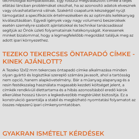
technológiai kompatibilitást. Egy rosszul megválasztott címke a teljes
ellátási láncban problémákat okozhat, ha az azonosító adatok elvesznek
vagy olvashatatlanná válnak. Szakértő csapatunk készséggel nyújt
támogatást a specifikációk értelmezésében és az optimális kellékanyag
kiválasztásában. Egyedi igények vagy nagy volumenű beszerzések
esetén személyre szabott ajánlatokkal és technikai tanácsadással
segítjük az Önök üzleti folyamatainak hatékonyságát. Keressenek
minket bizalommal, hogy a legmegfelelőbb megoldást találjuk meg az
adott ipari környezethez.
TEZEKO TEKERCSES ÖNTAPADÓ CÍMKE -
KINEK AJÁNLOTT?
A Tezeko 12x12 mm tekercses öntapadó címke alkalmazása minden
olyan gyártó és logisztikai szereplő számára javasolt, ahol a tartósság
nem opció, hanem alapkövetelmény. Bár a műanyag alapanyag és a
resin festékszalag használata magasabb kezdeti költséget jelent, a
címkék rendkívüli élettartama és a hibás azonosításból eredő károk
elkerülése hosszú távon a legkedvezőbb megtérülést biztosítja. Ez a
konstrukció garantálja a stabil és megbízható nyomtatási folyamatot az
összes népszerű ipari címkenyomtatóban.
GYAKRAN ISMÉTELT KÉRDÉSEK