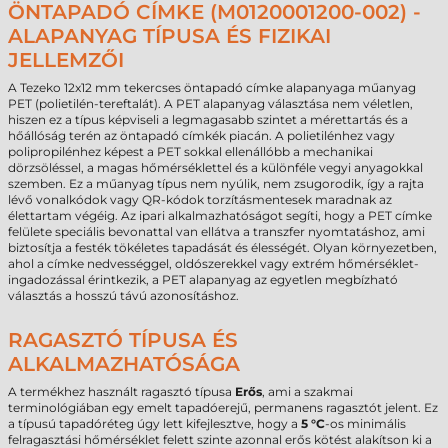
ÖNTAPADÓ CÍMKE (M0120001200-002) -
ALAPANYAG TÍPUSA ÉS FIZIKAI
JELLEMZŐI
A Tezeko 12x12 mm tekercses öntapadó címke alapanyaga műanyag
PET (polietilén-tereftalát). A PET alapanyag választása nem véletlen,
hiszen ez a típus képviseli a legmagasabb szintet a mérettartás és a
hőállóság terén az öntapadó címkék piacán. A polietilénhez vagy
polipropilénhez képest a PET sokkal ellenállóbb a mechanikai
dörzsöléssel, a magas hőmérséklettel és a különféle vegyi anyagokkal
szemben. Ez a műanyag típus nem nyúlik, nem zsugorodik, így a rajta
lévő vonalkódok vagy QR-kódok torzításmentesek maradnak az
élettartam végéig. Az ipari alkalmazhatóságot segíti, hogy a PET címke
felülete speciális bevonattal van ellátva a transzfer nyomtatáshoz, ami
biztosítja a festék tökéletes tapadását és élességét. Olyan környezetben,
ahol a címke nedvességgel, oldószerekkel vagy extrém hőmérséklet-
ingadozással érintkezik, a PET alapanyag az egyetlen megbízható
választás a hosszú távú azonosításhoz.
RAGASZTÓ TÍPUSA ÉS
ALKALMAZHATÓSÁGA
A termékhez használt ragasztó típusa
Erős
, ami a szakmai
terminológiában egy emelt tapadóerejű, permanens ragasztót jelent. Ez
a típusú tapadóréteg úgy lett kifejlesztve, hogy a
5 °C
-os minimális
felragasztási hőmérséklet felett szinte azonnal erős kötést alakítson ki a