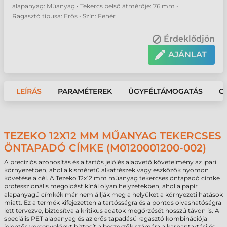
alapanyag: Műanyag • Tekercs belső átmérője: 76 mm •
Ragasztó típusa: Erős • Szín: Fehér
Érdeklődjön
AJÁNLAT
LEÍRÁS
PARAMÉTEREK
ÜGYFÉLTÁMOGATÁS
G
TEZEKO 12X12 MM MŰANYAG TEKERCSES
ÖNTAPADÓ CÍMKE (M0120001200-002)
A precíziós azonosítás és a tartós jelölés alapvető követelmény az ipari
környezetben, ahol a kisméretű alkatrészek vagy eszközök nyomon
követése a cél. A Tezeko 12x12 mm műanyag tekercses öntapadó címke
professzionális megoldást kínál olyan helyzetekben, ahol a papír
alapanyagú címkék már nem állják meg a helyüket a környezeti hatások
miatt. Ez a termék kifejezetten a tartósságra és a pontos olvashatóságra
lett tervezve, biztosítva a kritikus adatok megőrzését hosszú távon is. A
speciális PET alapanyag és az erős tapadású ragasztó kombinációja
jelentős versenyelőnyt biztosít a beszerzők számára a karbantartási és