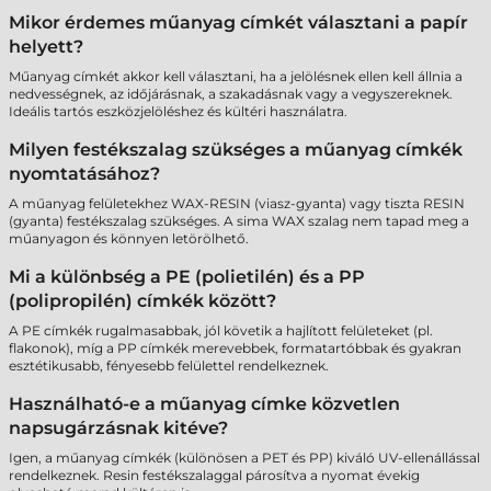
Mikor érdemes műanyag címkét választani a papír
helyett?
Műanyag címkét akkor kell választani, ha a jelölésnek ellen kell állnia a
nedvességnek, az időjárásnak, a szakadásnak vagy a vegyszereknek.
Ideális tartós eszközjelöléshez és kültéri használatra.
Milyen festékszalag szükséges a műanyag címkék
nyomtatásához?
A műanyag felületekhez WAX-RESIN (viasz-gyanta) vagy tiszta RESIN
(gyanta) festékszalag szükséges. A sima WAX szalag nem tapad meg a
műanyagon és könnyen letörölhető.
Mi a különbség a PE (polietilén) és a PP
(polipropilén) címkék között?
A PE címkék rugalmasabbak, jól követik a hajlított felületeket (pl.
flakonok), míg a PP címkék merevebbek, formatartóbbak és gyakran
esztétikusabb, fényesebb felülettel rendelkeznek.
Használható-e a műanyag címke közvetlen
napsugárzásnak kitéve?
Igen, a műanyag címkék (különösen a PET és PP) kiváló UV-ellenállással
rendelkeznek. Resin festékszalaggal párosítva a nyomat évekig