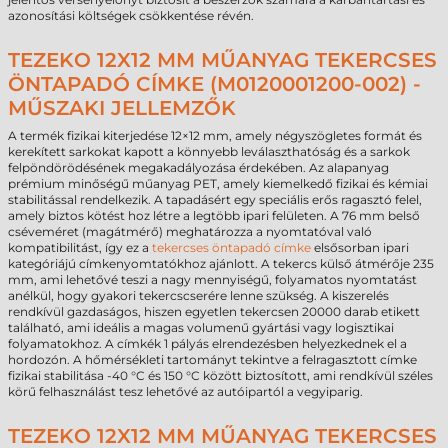
azonosítási költségek csökkentése révén.
TEZEKO 12X12 MM MŰANYAG TEKERCSES
ÖNTAPADÓ CÍMKE (M0120001200-002) -
MŰSZAKI JELLEMZŐK
A termék fizikai kiterjedése 12×12 mm, amely négyszögletes formát és
kerekített sarkokat kapott a könnyebb leválaszthatóság és a sarkok
felpöndörödésének megakadályozása érdekében. Az alapanyag
prémium minőségű műanyag PET, amely kiemelkedő fizikai és kémiai
stabilitással rendelkezik. A tapadásért egy speciális erős ragasztó felel,
amely biztos kötést hoz létre a legtöbb ipari felületen. A 76 mm belső
cséveméret (magátmérő) meghatározza a nyomtatóval való
kompatibilitást, így ez a
tekercses öntapadó címke
elsősorban ipari
kategóriájú címkenyomtatókhoz ajánlott. A tekercs külső átmérője 235
mm, ami lehetővé teszi a nagy mennyiségű, folyamatos nyomtatást
anélkül, hogy gyakori tekercscserére lenne szükség. A kiszerelés
rendkívül gazdaságos, hiszen egyetlen tekercsen 20000 darab etikett
található, ami ideális a magas volumenű gyártási vagy logisztikai
folyamatokhoz. A címkék 1 pályás elrendezésben helyezkednek el a
hordozón. A hőmérsékleti tartományt tekintve a felragasztott címke
fizikai stabilitása -40 °C és 150 °C között biztosított, ami rendkívül széles
körű felhasználást tesz lehetővé az autóipartól a vegyiparig.
TEZEKO 12X12 MM MŰANYAG TEKERCSES