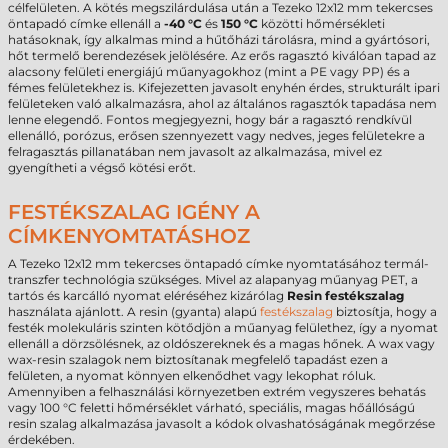
célfelületen. A kötés megszilárdulása után a Tezeko 12x12 mm tekercses
öntapadó címke ellenáll a
-40 °C
és
150 °C
közötti hőmérsékleti
hatásoknak, így alkalmas mind a hűtőházi tárolásra, mind a gyártósori,
hőt termelő berendezések jelölésére. Az erős ragasztó kiválóan tapad az
alacsony felületi energiájú műanyagokhoz (mint a PE vagy PP) és a
fémes felületekhez is. Kifejezetten javasolt enyhén érdes, strukturált ipari
felületeken való alkalmazásra, ahol az általános ragasztók tapadása nem
lenne elegendő. Fontos megjegyezni, hogy bár a ragasztó rendkívül
ellenálló, porózus, erősen szennyezett vagy nedves, jeges felületekre a
felragasztás pillanatában nem javasolt az alkalmazása, mivel ez
gyengítheti a végső kötési erőt.
FESTÉKSZALAG IGÉNY A
CÍMKENYOMTATÁSHOZ
A Tezeko 12x12 mm tekercses öntapadó címke nyomtatásához termál-
transzfer technológia szükséges. Mivel az alapanyag műanyag PET, a
tartós és karcálló nyomat eléréséhez kizárólag
Resin festékszalag
használata ajánlott. A resin (gyanta) alapú
festékszalag
biztosítja, hogy a
festék molekuláris szinten kötődjön a műanyag felülethez, így a nyomat
ellenáll a dörzsölésnek, az oldószereknek és a magas hőnek. A wax vagy
wax-resin szalagok nem biztosítanak megfelelő tapadást ezen a
felületen, a nyomat könnyen elkenődhet vagy lekophat róluk.
Amennyiben a felhasználási környezetben extrém vegyszeres behatás
vagy 100 °C feletti hőmérséklet várható, speciális, magas hőállóságú
resin szalag alkalmazása javasolt a kódok olvashatóságának megőrzése
érdekében.