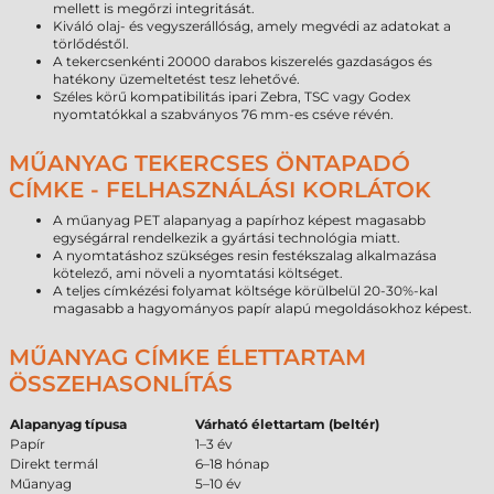
mellett is megőrzi integritását.
Kiváló olaj- és vegyszerállóság, amely megvédi az adatokat a
törlődéstől.
A tekercsenkénti 20000 darabos kiszerelés gazdaságos és
hatékony üzemeltetést tesz lehetővé.
Széles körű kompatibilitás ipari Zebra, TSC vagy Godex
nyomtatókkal a szabványos 76 mm-es cséve révén.
MŰANYAG TEKERCSES ÖNTAPADÓ
CÍMKE - FELHASZNÁLÁSI KORLÁTOK
A műanyag PET alapanyag a papírhoz képest magasabb
egységárral rendelkezik a gyártási technológia miatt.
A nyomtatáshoz szükséges resin festékszalag alkalmazása
kötelező, ami növeli a nyomtatási költséget.
A teljes címkézési folyamat költsége körülbelül 20-30%-kal
magasabb a hagyományos papír alapú megoldásokhoz képest.
MŰANYAG CÍMKE ÉLETTARTAM
ÖSSZEHASONLÍTÁS
Alapanyag típusa
Várható élettartam (beltér)
Papír
1–3 év
Direkt termál
6–18 hónap
Műanyag
5–10 év