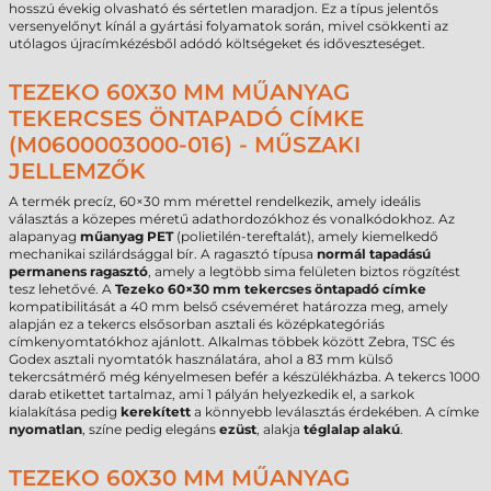
hosszú évekig olvasható és sértetlen maradjon. Ez a típus jelentős
versenyelőnyt kínál a gyártási folyamatok során, mivel csökkenti az
utólagos újracímkézésből adódó költségeket és időveszteséget.
TEZEKO 60X30 MM MŰANYAG
TEKERCSES ÖNTAPADÓ CÍMKE
(M0600003000-016) - MŰSZAKI
JELLEMZŐK
A termék precíz, 60×30 mm mérettel rendelkezik, amely ideális
választás a közepes méretű adathordozókhoz és vonalkódokhoz. Az
alapanyag
műanyag PET
(polietilén-tereftalát), amely kiemelkedő
mechanikai szilárdsággal bír. A ragasztó típusa
normál tapadású
permanens ragasztó
, amely a legtöbb sima felületen biztos rögzítést
tesz lehetővé. A
Tezeko 60×30 mm tekercses öntapadó címke
kompatibilitását a 40 mm belső cséveméret határozza meg, amely
alapján ez a tekercs elsősorban asztali és középkategóriás
címkenyomtatókhoz ajánlott. Alkalmas többek között Zebra, TSC és
Godex asztali nyomtatók használatára, ahol a 83 mm külső
tekercsátmérő még kényelmesen befér a készülékházba. A tekercs 1000
darab etikettet tartalmaz, ami 1 pályán helyezkedik el, a sarkok
kialakítása pedig
kerekített
a könnyebb leválasztás érdekében. A címke
nyomatlan
, színe pedig elegáns
ezüst
, alakja
téglalap alakú
.
TEZEKO 60X30 MM MŰANYAG