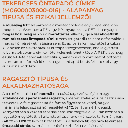
TEKERCSES ÖNTAPADÓ CÍMKE
(M0600003000-016) - ALAPANYAG
TÍPUSA ÉS FIZIKAI JELLEMZŐI
A
műanyag PET
alapanyag a címketechnológia egyik legellenállóbb
megoldása. Szemben a PE vagy PP anyagokkal, a PET alapanyagot
magas hőállóság
és kiváló
mérettartás
jellemzi, így a
Tezeko 60×30
mm tekercses öntapadó címke
nem zsugorodik és nem deformálódik
magas hőmérséklet hatására sem. Ez az ipari alkalmazhatóság kulcsa,
különösen az elektronikai és autóipari szegmensben, ahol a gyártási
folyamatok során a címke hőterhelésnek lehet kitéve. A PET alapanyag
ezüst
felülete nemcsak esztétikus, hanem kiváló kontrasztot biztosít a
nyomtatott információknak, legyen szó apró betűs feliratokról vagy
sűrű vonalkódokról.
RAGASZTÓ TÍPUSA ÉS
ALKALMAZHATÓSÁGA
A terméken található
normál
tapadású ragasztó valójában egy
általános célú permanens ragasztó
, amelyet széles körű felhasználásra
terveztek. A felragasztás során fontos figyelembe venni, hogy a
minimális felragasztási hőmérséklet
+5 °C
, tehát ennél hidegebb
környezetben a kezdeti tapadás nem lesz megfelelő. Miután azonban a
ragasztó megkötött, a fizikai stabilitása rendkívül széles tartományban,
-40 °C
és
+120 °C
között biztosított. Ez a
Tezeko 60×30 mm tekercses
öntapadó címke
számára lehetővé teszi a felhasználást akár