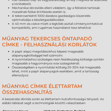
a törlődéstől.
Mechanikai dörzsölés elleni védelem, így a feliratok tartósak
maradnak fizikai érintkezés esetén is.
A tekercsenkénti 1000 darabos gazdaságos kiszerelés
optimalizálja a készletgazdálkodást.
A 40 mm-es cséve miatt a legtöbb asztali címkenyomtatóval
kompatibilis, ami rugalmas használatot tesz lehetővé.
MŰANYAG TEKERCSES ÖNTAPADÓ
CÍMKE - FELHASZNÁLÁSI KORLÁTOK
A papír alapú megoldásokhoz képest magasabb
alapanyagköltséggel kell számolni.
A nyomtatáshoz szükséges resin festékszalag költsége szintén
magasabb a hagyományos wax szalagokénál.
Összességében a nyomtatási költség 20-30%-kal magasabb
lehet, mint a papír alapanyagok esetében, amit a tartósság
ellensúlyoz.
MŰANYAG CÍMKE ÉLETTARTAM
ÖSSZEHASONLÍTÁS
A beszerzési döntés során az élettartam kulcsfontosságú tényező. Az
alábbi táblázat segít a technológiák közötti választásban: