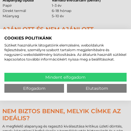
Alapanyag típusa
Várható élettartam (beltér)
Papír
1–3 év
Direkt termál
6–18 hónap
Műanyag
5–10 év
AJÁNLOTT ÉS NEM AJÁNLOTT
FELÜLETEK
COOKIES POLITIKÁNK
A ragasztó tapadási képessége nagyban függ a célfelület
Sütiket használunk látogatóink elemzésére, weboldalunk
tulajdonságaitól. Az alábbi összefoglaló a beszerzői döntést támogatja a
fejlesztésére, személyre szabott tartalom megjelenítésére és
műszaki paraméterek alapján.
nagyszerű weboldalélmény biztosítására. Az általunk használt sütikkel
kapcsolatos további információkért nyissa meg a beállításokat.
Ajánlott
Feltételes
Nem ajánlott
Alacsony felületi energiájú
Enyhén érdes
Jeges, deres felület
műanyag (PE, PP)
műanyag
Mindent elfogadom
Fém és festett fém
Strukturált
Porózus karton és papír
felületek
műanyag felület
Elfogadom
Elutasítom
Tiszta,
Szilikonos bevonat vagy
Sima üveg és kerámia
pormentes ipari
olajos szennyeződés
felület
NEM BIZTOS BENNE, MELYIK CÍMKE AZ
IDEÁLIS?
A megfelelő alapanyag és ragasztó kiválasztása kritikus üzleti döntés,
amely közvetlenül befolyásolja a termékkövetés biztonságát és a cég