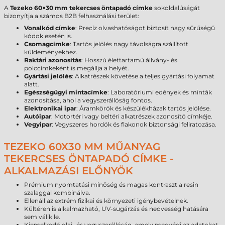
A
Tezeko 60×30 mm tekercses öntapadó címke
sokoldalúságát
bizonyítja a számos B2B felhasználási terület:
Vonalkód címke
: Precíz olvashatóságot biztosít nagy sűrűségű
kódok esetén is.
Csomagcímke
: Tartós jelölés nagy távolságra szállított
küldeményekhez.
Raktári azonosítás
: Hosszú élettartamú állvány- és
polccímkeként is megállja a helyét.
Gyártási jelölés
: Alkatrészek követése a teljes gyártási folyamat
alatt.
Egészségügyi mintacímke
: Laboratóriumi edények és minták
azonosítása, ahol a vegyszerállóság fontos.
Elektronikai ipar
: Áramkörök és készülékházak tartós jelölése.
Autóipar
: Motortéri vagy beltéri alkatrészek azonosító címkéje.
Vegyipar
: Vegyszeres hordók és flakonok biztonsági feliratozása.
TEZEKO 60X30 MM MŰANYAG
TEKERCSES ÖNTAPADÓ CÍMKE -
ALKALMAZÁSI ELŐNYÖK
Prémium nyomtatási minőség és magas kontraszt a resin
szalaggal kombinálva.
Ellenáll az extrém fizikai és környezeti igénybevételnek.
Kültéren is alkalmazható, UV-sugárzás és nedvesség hatására
sem válik le.
Kiemelkedő olaj- és vegyszerállóság, amely megvédi az adatokat