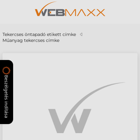
Tekercses öntapadó etikett címke
Műanyag tekercses címke
Beszélgetés indítása