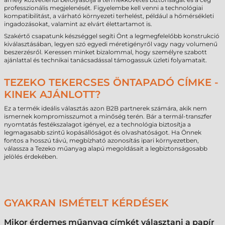
professzionális megjelenését. Figyelembe kell venni a technológiai
kompatibilitást, a várható környezeti terhelést, például a hőmérsékleti
ingadozásokat, valamint az elvárt élettartamot is.
Szakértő csapatunk készséggel segíti Önt a legmegfelelőbb konstrukció
kiválasztásában, legyen szó egyedi méretigényről vagy nagy volumenű
beszerzésről. Keressen minket bizalommal, hogy személyre szabott
ajánlattal és technikai tanácsadással támogassuk üzleti folyamatait.
TEZEKO TEKERCSES ÖNTAPADÓ CÍMKE -
KINEK AJÁNLOTT?
Ez a termék ideális választás azon B2B partnerek számára, akik nem
ismernek kompromisszumot a minőség terén. Bár a termál-transzfer
nyomtatás festékszalagot igényel, ez a technológia biztosítja a
legmagasabb szintű kopásállóságot és olvashatóságot. Ha Önnek
fontos a hosszú távú, megbízható azonosítás ipari környezetben,
válassza a Tezeko műanyag alapú megoldásait a legbiztonságosabb
jelölés érdekében.
GYAKRAN ISMÉTELT KÉRDÉSEK
Mikor érdemes műanyag címkét választani a papír