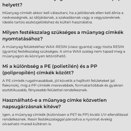
helyett?
Műanyag címkét akkor kell választani, ha a jelölésnek ellen kell állnia a
nedvességnek, az időjárásnak, a szakadásnak vagy a vegyszereknek.
Ideális tartós eszközjelöléshez és kültéri használatra.
Milyen festékszalag szükséges a műanyag címkék
nyomtatásához?
A műanyag felületekhez WAX-RESIN (viasz-gyanta) vagy tiszta RESIN
(gyanta) festékszalag szükséges. A sima WAX szalag nem tapad meg a
műanyagon és könnyen letörölhető.
Mi a különbség a PE (polietilén) és a PP
(polipropilén) címkék között?
A PE címkék rugalmasabbak, jól követik a hajlított felületeket (pl.
flakonok), míg a PP címkék merevebbek, formatartóbbak és gyakran
esztétikusabb, fényesebb felülettel rendelkeznek.
Használható-e a műanyag címke közvetlen
napsugárzásnak kitéve?
Igen, a műanyag címkék (különösen a PET és PP) kiváló UV-ellenállással
rendelkeznek. Resin festékszalaggal párosítva a nyomat évekig
olvasható marad kültéren is.