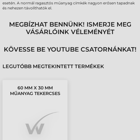
esetén. A normál ragasztós műanyag címkék nagyon erősen tapadnak
és nehezen távolíthatók el.
MEGBÍZHAT BENNÜNK! ISMERJE MEG
VÁSÁRLÓINK VÉLEMÉNYÉT
KÖVESSE BE YOUTUBE CSATORNÁNKAT!
LEGUTÓBB MEGTEKINTETT TERMÉKEK
60 MM X 30 MM
MŰANYAG TEKERCSES
ETIKETT CÍMKE EZÜST (
1000 CÍMKE/TEKERCS )