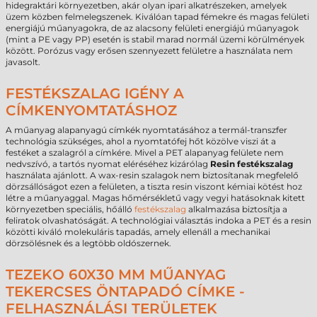
hidegraktári környezetben, akár olyan ipari alkatrészeken, amelyek
üzem közben felmelegszenek. Kiválóan tapad fémekre és magas felületi
energiájú műanyagokra, de az alacsony felületi energiájú műanyagok
(mint a PE vagy PP) esetén is stabil marad normál üzemi körülmények
között. Porózus vagy erősen szennyezett felületre a használata nem
javasolt.
FESTÉKSZALAG IGÉNY A
CÍMKENYOMTATÁSHOZ
A műanyag alapanyagú címkék nyomtatásához a termál-transzfer
technológia szükséges, ahol a nyomtatófej hőt közölve viszi át a
festéket a szalagról a címkére. Mivel a PET alapanyag felülete nem
nedvszívó, a tartós nyomat eléréséhez kizárólag
Resin festékszalag
használata ajánlott. A wax-resin szalagok nem biztosítanak megfelelő
dörzsállóságot ezen a felületen, a tiszta resin viszont kémiai kötést hoz
létre a műanyaggal. Magas hőmérsékletű vagy vegyi hatásoknak kitett
környezetben speciális, hőálló
festékszalag
alkalmazása biztosítja a
feliratok olvashatóságát. A technológiai választás indoka a PET és a resin
közötti kiváló molekuláris tapadás, amely ellenáll a mechanikai
dörzsölésnek és a legtöbb oldószernek.
TEZEKO 60X30 MM MŰANYAG
TEKERCSES ÖNTAPADÓ CÍMKE -
FELHASZNÁLÁSI TERÜLETEK