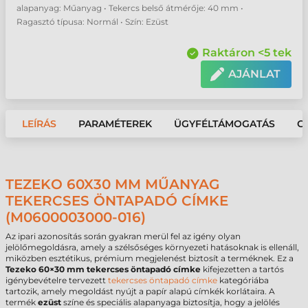
alapanyag: Műanyag • Tekercs belső átmérője: 40 mm •
Ragasztó típusa: Normál • Szín: Ezüst
Raktáron <5 tek
AJÁNLAT
LEÍRÁS
PARAMÉTEREK
ÜGYFÉLTÁMOGATÁS
G
TEZEKO 60X30 MM MŰANYAG
TEKERCSES ÖNTAPADÓ CÍMKE
(M0600003000-016)
Az ipari azonosítás során gyakran merül fel az igény olyan
jelölőmegoldásra, amely a szélsőséges környezeti hatásoknak is ellenáll,
miközben esztétikus, prémium megjelenést biztosít a terméknek. Ez a
Tezeko 60×30 mm tekercses öntapadó címke
kifejezetten a tartós
igénybevételre tervezett
tekercses öntapadó címke
kategóriába
tartozik, amely megoldást nyújt a papír alapú címkék korlátaira. A
termék
ezüst
színe és speciális alapanyaga biztosítja, hogy a jelölés