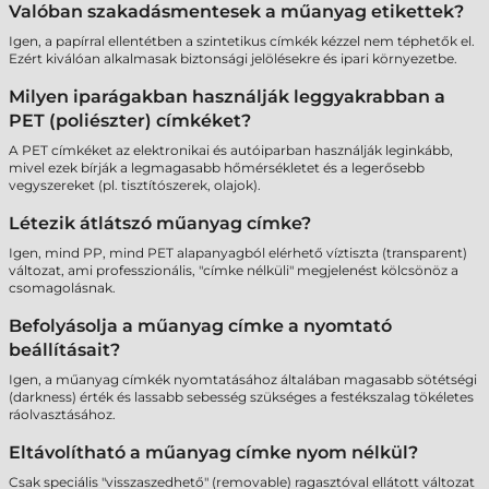
Valóban szakadásmentesek a műanyag etikettek?
Igen, a papírral ellentétben a szintetikus címkék kézzel nem téphetők el.
Ezért kiválóan alkalmasak biztonsági jelölésekre és ipari környezetbe.
Milyen iparágakban használják leggyakrabban a
PET (poliészter) címkéket?
A PET címkéket az elektronikai és autóiparban használják leginkább,
mivel ezek bírják a legmagasabb hőmérsékletet és a legerősebb
vegyszereket (pl. tisztítószerek, olajok).
Létezik átlátszó műanyag címke?
Igen, mind PP, mind PET alapanyagból elérhető víztiszta (transparent)
változat, ami professzionális, "címke nélküli" megjelenést kölcsönöz a
csomagolásnak.
Befolyásolja a műanyag címke a nyomtató
beállításait?
Igen, a műanyag címkék nyomtatásához általában magasabb sötétségi
(darkness) érték és lassabb sebesség szükséges a festékszalag tökéletes
ráolvasztásához.
Eltávolítható a műanyag címke nyom nélkül?
Csak speciális "visszaszedhető" (removable) ragasztóval ellátott változat