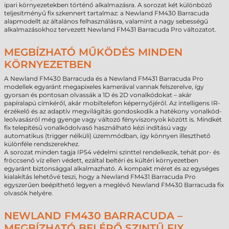
ipari környezetekben történő alkalmazásra. A sorozat két különböző
teljesítményű fix szkennert tartalmaz: a Newland FM430 Barracuda
alapmodellt az általános felhasználásra, valamint a nagy sebességű
alkalmazásokhoz tervezett Newland FM431 Barracuda Pro változatot.
MEGBÍZHATÓ MŰKÖDÉS MINDEN
KÖRNYEZETBEN
A Newland FM430 Barracuda és a Newland FM431 Barracuda Pro
modellek egyaránt megapixeles kamerával vannak felszerelve, így
gyorsan és pontosan olvassák a 1D és 2D vonalkódokat – akár
papíralapú címkéről, akár mobiltelefon képernyőjéről. Az intelligens IR-
érzékelő és az adaptív megvilágítás gondoskodik a hatékony vonalkód-
leolvasásról még gyenge vagy változó fényviszonyok között is. Mindkét
fix telepítésű vonalkódolvasó használható kézi indítású vagy
automatikus (trigger nélküli) üzemmódban, így könnyen illeszthető
különféle rendszerekhez.
A sorozat minden tagja IP54 védelmi szinttel rendelkezik, tehát por- és
fröccsenő víz ellen védett, ezáltal beltéri és kültéri környezetben
egyaránt biztonsággal alkalmazható. A kompakt méret és az egységes
kialakítás lehetővé teszi, hogy a Newland FM431 Barracuda Pro
egyszerűen beépíthető legyen a meglévő Newland FM430 Barracuda fix
olvasók helyére.
NEWLAND FM430 BARRACUDA –
MEGBÍZHATÓ BELÉPŐ SZINTŰ FIX