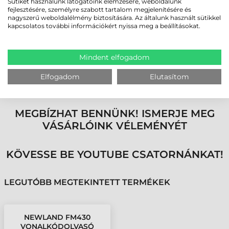
Sütiket használunk látogatóink elemzésére, weboldalunk
SOKOLDALÚ FELHASZNÁLÁSI
fejlesztésére, személyre szabott tartalom megjelenítésére és
LEHETŐSÉGEK
nagyszerű weboldalélmény biztosítására. Az általunk használt sütikkel
kapcsolatos további információkért nyissa meg a beállításokat.
A Newland FM430 Barracuda fix vonalkódolvasó sorozat ideális
választás logisztikai központok, önkiszolgáló rendszerek, jegyellenőrző
kapuk, ipari automatizálási folyamatok és vendéglátóipari alkalmazások
Mindent elfogadom
számára. Kompakt kialakításuk, robusztus felépítésük és rugalmas
beépíthetőségük révén ezek a fix telepítésű vonalkódolvasók
hatékonyan támogatják a modern, automatizált munkakörnyezeteket,
Elfogadom
Elutasítom
miközben gyors és pontos vonalkód-feldolgozást biztosítanak.
MEGBÍZHAT BENNÜNK! ISMERJE MEG
VÁSÁRLÓINK VÉLEMÉNYÉT
KÖVESSE BE YOUTUBE CSATORNÁNKAT!
LEGUTÓBB MEGTEKINTETT TERMÉKEK
NEWLAND FM430
VONALKÓDOLVASÓ