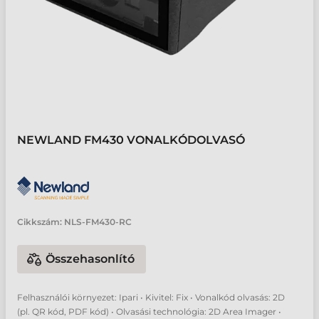
NEWLAND FM430 VONALKÓDOLVASÓ
Cikkszám:
NLS-FM430-RC
Összehasonlító
Felhasználói környezet: Ipari • Kivitel: Fix • Vonalkód olvasás: 2D
(pl. QR kód, PDF kód) • Olvasási technológia: 2D Area Imager •