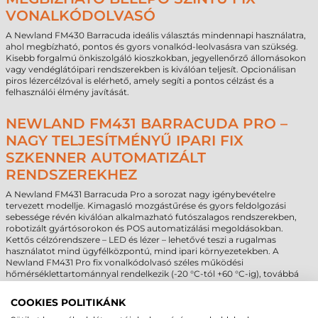
VONALKÓDOLVASÓ
A Newland FM430 Barracuda ideális választás mindennapi használatra,
ahol megbízható, pontos és gyors vonalkód-leolvasásra van szükség.
Kisebb forgalmú önkiszolgáló kioszkokban, jegyellenőrző állomásokon
vagy vendéglátóipari rendszerekben is kiválóan teljesít. Opcionálisan
piros lézercélzóval is elérhető, amely segíti a pontos célzást és a
felhasználói élmény javítását.
NEWLAND FM431 BARRACUDA PRO –
NAGY TELJESÍTMÉNYŰ IPARI FIX
SZKENNER AUTOMATIZÁLT
RENDSZEREKHEZ
A Newland FM431 Barracuda Pro a sorozat nagy igénybevételre
tervezett modellje. Kimagasló mozgástűrése és gyors feldolgozási
sebessége révén kiválóan alkalmazható futószalagos rendszerekben,
robotizált gyártósorokon és POS automatizálási megoldásokban.
Kettős célzórendszere – LED és lézer – lehetővé teszi a rugalmas
használatot mind ügyfélközpontú, mind ipari környezetekben. A
Newland FM431 Pro fix vonalkódolvasó széles működési
hőmérséklettartománnyal rendelkezik (-20 °C-tól +60 °C-ig), továbbá
fejlett expozícióvezérléssel támogatja a világos környezetben történő
hatékony vonalkód-beolvasást.
COOKIES POLITIKÁNK