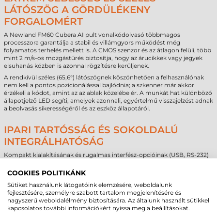
LÁTÓSZÖG A GÖRDÜLÉKENY
FORGALOMÉRT
A Newland FM60 Cubera AI pult vonalkódolvasó többmagos
processzora garantálja a stabil és villámgyors működést még
folyamatos terhelés mellett is. A CMOS szenzor és az átlagon felüli, több
mint 2 m/s-os mozgástűrés biztosítja, hogy az árucikkek vagy jegyek
elsuhanás közben is azonnal rögzítésre kerüljenek.
A rendkívül széles (65,6°) látószögnek köszönhetően a felhasználónak
nem kell a pontos pozicionálással bajlódnia; a szkenner már akkor
érzékeli a kódot, amint az az ablak közelébe ér. A munkát hat különböző
állapotjelző LED segíti, amelyek azonnali, egyértelmű visszajelzést adnak
a beolvasás sikerességéről és az eszköz állapotáról.
IPARI TARTÓSSÁG ÉS SOKOLDALÚ
INTEGRÁLHATÓSÁG
Kompakt kialakításának és rugalmas interfész-opcióinak (USB, RS-232)
köszönhetően a Newland FM60 Cubera AI vonalkódolvasó szinte
bármilyen gépbe vagy pultba zökkenőmentesen beépíthető. Az IP52-es
COOKIES POLITIKÁNK
minősítésű ház megvédi az elektronikát a portól és a véletlenül
Sütiket használunk látogatóink elemzésére, weboldalunk
kifröccsenő folyadékoktól, míg a széles üzemi hőmérséklet-tartomány
fejlesztésére, személyre szabott tartalom megjelenítésére és
lehetővé teszi a használatát mostohább körülmények között is.
nagyszerű weboldalélmény biztosítására. Az általunk használt sütikkel
A Digimarc vízjelek és a postai kódok támogatásával, valamint a
kapcsolatos további információkért nyissa meg a beállításokat.
Newland legendás UIMG technológiájával a készülék egy olyan jövőálló