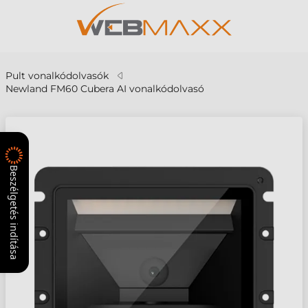
Pult vonalkódolvasók
Newland FM60 Cubera AI vonalkódolvasó
Beszélgetés indítása