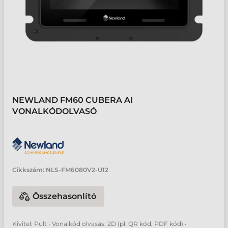
NEWLAND FM60 CUBERA AI
VONALKÓDOLVASÓ
Cikkszám:
NLS-FM6080V2-U12
Összehasonlító
Kivitel: Pult • Vonalkód olvasás: 2D (pl. QR kód, PDF kód) •