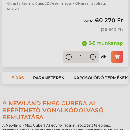
Olvasási technológia: 2D Area Imager • Olvasási távolság:
Normál
60 270 Ft
nettó
(
76 543 Ft
)
3-5 munkanap
db
LEÍRÁS
PARAMÉTEREK
KAPCSOLÓDÓ TERMÉKEK
A NEWLAND FM60 CUBERA AI
BEÉPÍTHETŐ VONALKÓDOLVASÓ
BEMUTATÁSA
A Newland FM60 Cubera AI egy forradalmi, rögzített telepítésű
szkenner, amely a legmodernebb mesterséges intelligenciát ötvözi az