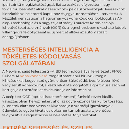
ipari szintű megbízhatósággal. Ezt az eszközt kifejezetten nagy
forgalmú beépített alkalmazásokhoz – például önkiszolgáló kasszákhoz,
kioszkokhoz, beléptető kapukhoz és jegyautomatákhoz – tervezték. A
készülék nem csupán a hagyományos vonalkódokkal boldogul: az AI-
alapú technológia és a nagy teljesítményű hardver kombinációja
lehetővé teszi az okmányok (OCR) és a legnehezebben olvasható kódok
villámgyors feldolgozását is, új mércét állítva az automatizált
adatgyűjtésben.
MESTERSÉGES INTELLIGENCIA A
TÖKÉLETES KÓDOLVASÁS
SZOLGÁLATÁBAN
A Newland saját fejlesztésű +AIBD technológiájával felvértezett FM60
Cubera AI
vonalkódolvasó
megállíthatatlanul birkózik meg a
kihívásokkal. Legyen szó gyűrt, erősen tükröződő, íves felületen lévő
vagy sérült vonalkódról, a készülék AI-támogatott algoritmusa azonnal
korrigálja a torzításokat és dekódolja az információt.
A beépített OCR (optikai karakterfelismerő) funkció révén ideális
választás olyan helyszíneken, ahol az ügyfél-azonosítás kulfontosságú:
pillanatok alatt beolvassa és kivonatolja a személyi igazolványok,
útlevelek és egyéb hivatalos dokumentumok adatait, jelentősen
felgyorsítva a regisztrációs és beléptetési folyamatokat.
EXTRÉM SEBESSÉG ÉS SZÉLES