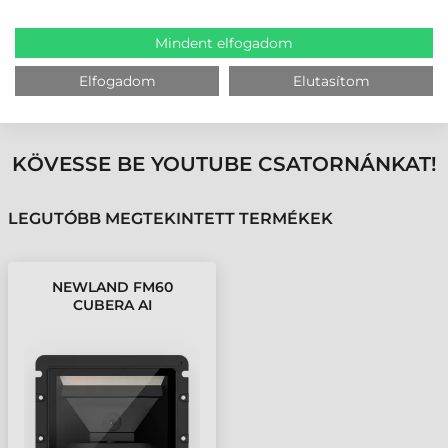
befektetés, amely hosszú távon garantálja a hatékonyságot és a
költséghatékony üzemeltetést.
Mindent elfogadom
MEGBÍZHAT BENNÜNK! ISMERJE MEG
Elfogadom
Elutasítom
VÁSÁRLÓINK VÉLEMÉNYÉT
KÖVESSE BE YOUTUBE CSATORNÁNKAT!
LEGUTÓBB MEGTEKINTETT TERMÉKEK
NEWLAND FM60
CUBERA AI
VONALKÓDOLVASÓ