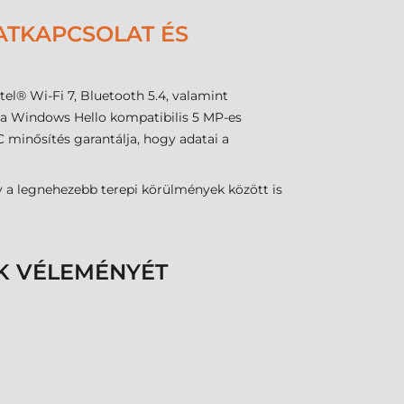
ATKAPCSOLAT ÉS
l® Wi-Fi 7, Bluetooth 5.4, valamint
, a Windows Hello kompatibilis 5 MP-es
C minősítés garantálja, hogy adatai a
 a legnehezebb terepi körülmények között is
K VÉLEMÉNYÉT