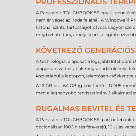
PROFESSZIONÁLIS TERE
A Panasonic TOUGHBOOK 56 egy új generációs,
nem ér véget az iroda falainál. A Windows 11 Pr
katonai szintű tartósságot ötvözi. Legyen szó 
megbízható társ, amely képes a legintenzívebb
KÖVETKEZŐ GENERÁCIÓS 
A technológiai alapokat a legújabb Intel Core U
alapjaiban változtatják meg az adatok helyi fe
közvetlenül a laptopon, jelentősen csökkentve a
A 16 GB-os – 64 GB-ig bővíthető – DDR5 memória
még a legnagyobb rendszerigényű alkalmazások
RUGALMAS BEVITEL ÉS 
A Panasonic TOUGHBOOK 56 ipari notebook terve
opcionálisan 1000 nites fényerejű, 10 ujjas kapa