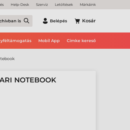
tés
Help-Desk
Szerviz
Letöltések
Márkáink
Kosár
chívban is
Belépés
yféltámogatás
Mobil App
Címke kereső
otebook
PARI NOTEBOOK