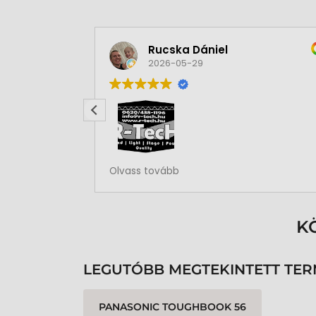
Rucska Dániel
2026-05-29
Rendben volt a rendelésem
Olvass tovább
K
LEGUTÓBB MEGTEKINTETT TE
PANASONIC TOUGHBOOK 56