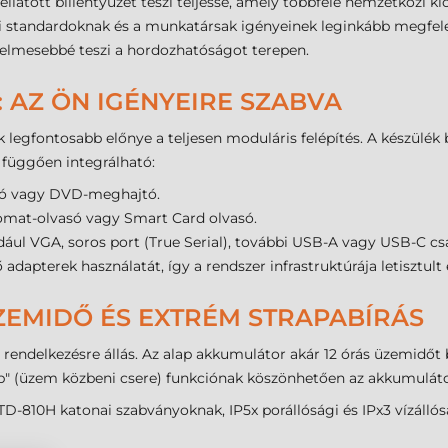
llátott billentyűzet teszi teljessé, amely többféle nemzetközi 
ati standardoknak és a munkatársak igényeinek leginkább megfele
yelmesebbé teszi a hordozhatóságot terepen.
 AZ ÖN IGÉNYEIRE SZABVA
gfontosabb előnye a teljesen moduláris felépítés. A készülék ba
 függően integrálható:
asó vagy DVD-meghajtó.
yomat-olvasó vagy Smart Card olvasó.
ldául VGA, soros port (True Serial), további USB-A vagy USB-C csa
adapterek használatát, így a rendszer infrastruktúrája letisztul
ZEMIDŐ ÉS EXTRÉM STRAPABÍRÁS
rendelkezésre állás. Az alap akkumulátor akár 12 órás üzemidőt 
p" (üzem közbeni csere) funkciónak köszönhetően az akkumulátor
-810H katonai szabványoknak, IP5x porállósági és IPx3 vízállóság