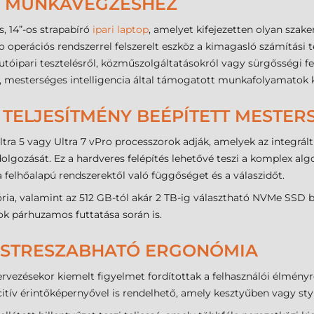
PI MUNKAVÉGZÉSHEZ
 14”-os strapabíró
ipari laptop
, amelyet kifejezetten olyan sza
o operációs rendszerrel felszerelt eszköz a kimagasló számítási t
autóipari tesztelésről, közműszolgáltatásokról vagy sürgősségi 
, mesterséges intelligencia által támogatott munkafolyamatok ke
TELJESÍTMÉNY BEÉPÍTETT MESTERS
ltra 5 vagy Ultra 7 vPro processzorok adják, amelyek az integrált
ldolgozását. Ez a hardveres felépítés lehetővé teszi a komplex a
 felhőalapú rendszerektől való függőséget és a válaszidőt.
, valamint az 512 GB-tól akár 2 TB-ig választható NVMe SSD biz
 párhuzamos futtatása során is.
TESTRESZABHATÓ ERGONÓMIA
zésekor kiemelt figyelmet fordítottak a felhasználói élményre
citív érintőképernyővel is rendelhető, amely kesztyűben vagy stylu