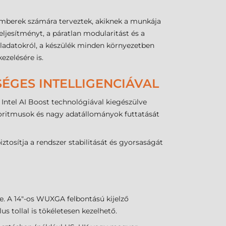
kemberek számára terveztek, akiknek a munkája
eljesítményt, a páratlan modularitást és a
feladatokról, a készülék minden környezetben
zelésére is.
ÉGES INTELLIGENCIÁVAL
 Intel AI Boost technológiával kiegészülve
lgoritmusok és nagy adatállományok futtatását
tosítja a rendszer stabilitását és gyorsaságát
. A 14"-os WUXGA felbontású kijelző
s tollal is tökéletesen kezelhető.