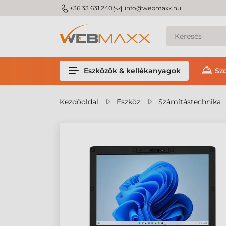
m_phone
m_email
+36 33 631 240
info@webmaxx.hu
Eszközök & kellékanyagok
Sz
Kezdőoldal
Eszköz
Számítástechnika