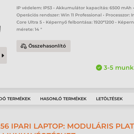
IP védelem: IP53 • Akkumulátor kapacitás: 6500 mAh 
Operációs rendszer: Win 11 Professional • Processzor: I
Core Ultra 5 • Képernyő felbontása: 1920*1200 • Képer
mérete: 14 "
Összehasonlító
3-5 munk
DÓ TERMÉKEK
HASONLÓ TERMÉKEK
LETÖLTÉSEK
6 IPARI LAPTOP: MODULÁRIS PLA