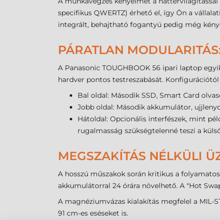
A munkavégzés kényelmét a háttérvilágítással e
specifikus QWERTZ) érhető el, így Ön a vállal
integrált, behajtható fogantyú pedig még kén
PÁRATLAN MODULARITÁS:
A Panasonic TOUGHBOOK 56 ipari laptop egyik le
hardver pontos testreszabását. Konfigurációtól
Bal oldal: Második SSD, Smart Card olv
Jobb oldal: Második akkumulátor, ujjlen
Hátoldal: Opcionális interfészek, mint pé
rugalmasság szükségtelenné teszi a külső 
MEGSZAKÍTÁS NÉLKÜLI Ü
A hosszú műszakok során kritikus a folyamatos 
akkumulátorral 24 órára növelhető. A "Hot Swa
A magnéziumvázas kialakítás megfelel a MIL-STD
91 cm-es eséseket is.