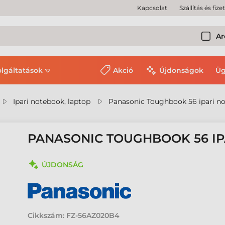
Kapcsolat
Szállítás és fize
Ar
olgáltatások
Akció
Újdonságok
Üg
Ipari notebook, laptop
Panasonic Toughbook 56 ipari n
PANASONIC TOUGHBOOK 56 I
ÚJDONSÁG
Cikkszám:
FZ-56AZ020B4