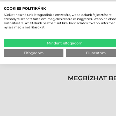
PANASONIC TOUGHBOOK 5
COOKIES POLITIKÁNK
Sütiket használunk látogatóink elemzésére, weboldalunk fejlesztésére,
TÖBBRÉTEGŰ BIZTONSÁG
személyre szabott tartalom megjelenítésére és nagyszerű weboldalélm
biztosítására. Az általunk használt sütikkel kapcsolatos további informác
A Panasonic TOUGHBOOK 56 ipari notebook a le
nyissa meg a beállításokat.
opcionálisan 4G LTE vagy 5G modem biztosítja 
infravörös kamera (arcfelismeréssel) és a hardv
Mindent elfogadom
legmagasabb szintű védelem alatt álljanak a te
Elfogadom
Elutasítom
Ez az eszköz nem csupán egy laptop, hanem eg
professzionális szintre emeli a munkavégzést.
MEGBÍZHAT B