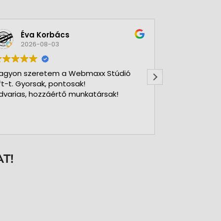
Éva Korbács
A bol
2026-08-03
2026-
agyon szeretem a Webmaxx Stúdió
Gyors precíz
ft-t. Gyorsak, pontosak!
dvarias, hozzáértő munkatársak!
T!