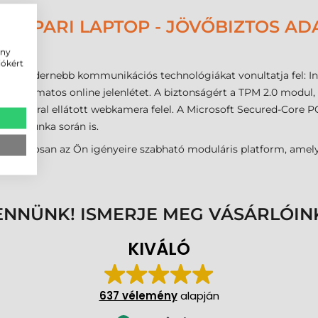
6 IPARI LAPTOP - JÖVŐBIZTOS AD
ény
iókért
gmodernebb kommunikációs technológiákat vonultatja fel: Inte
a folyamatos online jelenlétet. A biztonságért a TPM 2.0 modul
eres zárral ellátott webkamera felel. A Microsoft Secured-Core P
repi munka során is.
y pontosan az Ön igényeire szabható moduláris platform, amely
ENNÜNK! ISMERJE MEG VÁSÁRLÓIN
KIVÁLÓ
637 vélemény
alapján