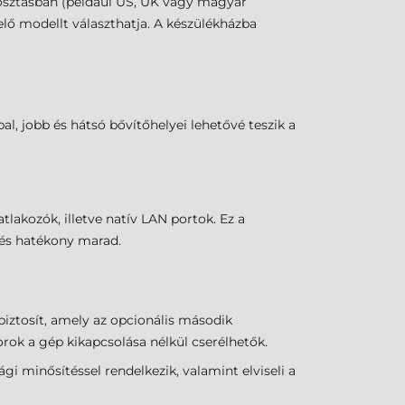
kiosztásban (például US, UK vagy magyar
lő modellt választhatja. A készülékházba
l, jobb és hátsó bővítőhelyei lehetővé teszik a
tlakozók, illetve natív LAN portok. Ez a
t és hatékony marad.
biztosít, amely az opcionális második
ok a gép kikapcsolása nélkül cserélhetők.
i minősítéssel rendelkezik, valamint elviseli a