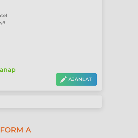
•
ntel
nyő
anap
AJÁNLAT
TFORM A