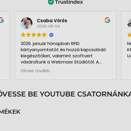
Csaba Vörös
2026-08-04
2026. január hónapban RFID
N
kártyanyomtatót és hozzá kapcsolódó
K
kiegészítőket, valamint szoftvert
U
vásároltunk a Webmaxx Stúdiótól. A
beszerzés megkezdése előtt segítettek
Olvass tovább
az igényeink szerinti típus
kiválasztásában. Minden rendben és
pontosan zajlott. Kollégájuk
személyesen üzemelte be a nyomtatót
ÖVESSE BE YOUTUBE CSATORNÁNKA
és a hozzá kapcsolódó szoftvert. Pár
hónap használat és 3.000 kártya
nyomtatása után is teljesen meg
RMÉKEK
vagyunk elégedve a nyomtatóval. A
közben felmerült kérdéseinkre azonnal
kaptunk segítséget, választ. Pontos,