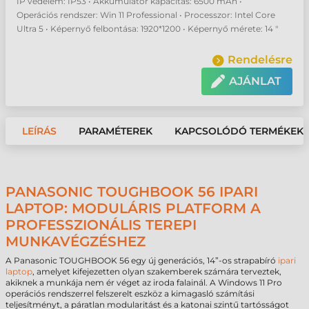
IP védelem: IP53 • Akkumulátor kapacitás: 6500 mAh •
Operációs rendszer: Win 11 Professional • Processzor: Intel Core
Ultra 5 • Képernyő felbontása: 1920*1200 • Képernyő mérete: 14 "
Rendelésre
AJÁNLAT
LEÍRÁS
PARAMÉTEREK
KAPCSOLÓDÓ TERMÉKEK
PANASONIC TOUGHBOOK 56 IPARI
LAPTOP: MODULÁRIS PLATFORM A
PROFESSZIONÁLIS TEREPI
MUNKAVÉGZÉSHEZ
A Panasonic TOUGHBOOK 56 egy új generációs, 14”-os strapabíró
ipari
laptop
, amelyet kifejezetten olyan szakemberek számára terveztek,
akiknek a munkája nem ér véget az iroda falainál. A Windows 11 Pro
operációs rendszerrel felszerelt eszköz a kimagasló számítási
teljesítményt, a páratlan modularitást és a katonai szintű tartósságot