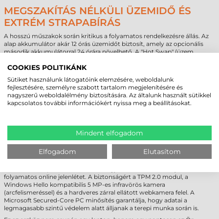
MEGSZAKÍTÁS NÉLKÜLI ÜZEMIDŐ ÉS
EXTRÉM STRAPABÍRÁS
A hosszú műszakok során kritikus a folyamatos rendelkezésre állás. Az
alap akkumulátor akár 12 órás üzemidőt biztosít, amely az opcionális
második akkumulátorral 24 órára növelhető. A "Hot Swap" (üzem
közbeni csere) funkciónak köszönhetően az akkumulátorok a gép
COOKIES POLITIKÁNK
kikapcsolása nélkül cserélhetők.
A magnéziumvázas kialakítás megfelel a MIL-STD-810H katonai
Sütiket használunk látogatóink elemzésére, weboldalunk
szabványoknak, IP5x porállósági és IPx3 vízállósági minősítéssel
fejlesztésére, személyre szabott tartalom megjelenítésére és
rendelkezik, valamint elviseli a 91 cm-es eséseket is.
nagyszerű weboldalélmény biztosítására. Az általunk használt sütikkel
kapcsolatos további információkért nyissa meg a beállításokat.
PANASONIC TOUGHBOOK 56 IPARI
LAPTOP - JÖVŐBIZTOS ADATKAPCSOLAT
Mindent elfogadom
ÉS TÖBBRÉTEGŰ BIZTONSÁG
Elfogadom
Elutasítom
A Panasonic TOUGHBOOK 56 ipari notebook a legmodernebb
kommunikációs technológiákat vonultatja fel: Intel® Wi-Fi 7, Bluetooth
5.4, valamint opcionálisan 4G LTE vagy 5G modem biztosítja a
folyamatos online jelenlétet. A biztonságért a TPM 2.0 modul, a
Windows Hello kompatibilis 5 MP-es infravörös kamera
(arcfelismeréssel) és a hardveres zárral ellátott webkamera felel. A
Microsoft Secured-Core PC minősítés garantálja, hogy adatai a
legmagasabb szintű védelem alatt álljanak a terepi munka során is.