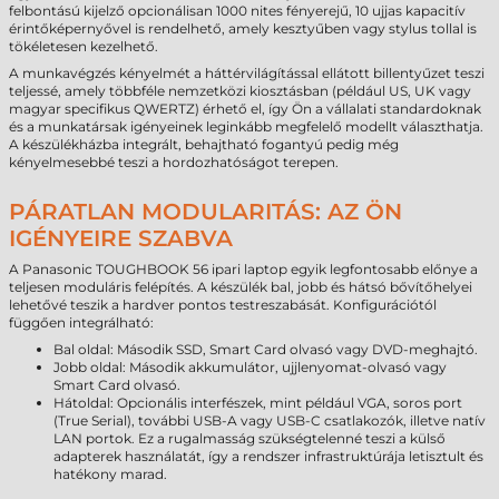
felbontású kijelző opcionálisan 1000 nites fényerejű, 10 ujjas kapacitív
érintőképernyővel is rendelhető, amely kesztyűben vagy stylus tollal is
tökéletesen kezelhető.
A munkavégzés kényelmét a háttérvilágítással ellátott billentyűzet teszi
teljessé, amely többféle nemzetközi kiosztásban (például US, UK vagy
magyar specifikus QWERTZ) érhető el, így Ön a vállalati standardoknak
és a munkatársak igényeinek leginkább megfelelő modellt választhatja.
A készülékházba integrált, behajtható fogantyú pedig még
kényelmesebbé teszi a hordozhatóságot terepen.
PÁRATLAN MODULARITÁS: AZ ÖN
IGÉNYEIRE SZABVA
A Panasonic TOUGHBOOK 56 ipari laptop egyik legfontosabb előnye a
teljesen moduláris felépítés. A készülék bal, jobb és hátsó bővítőhelyei
lehetővé teszik a hardver pontos testreszabását. Konfigurációtól
függően integrálható:
Bal oldal: Második SSD, Smart Card olvasó vagy DVD-meghajtó.
Jobb oldal: Második akkumulátor, ujjlenyomat-olvasó vagy
Smart Card olvasó.
Hátoldal: Opcionális interfészek, mint például VGA, soros port
(True Serial), további USB-A vagy USB-C csatlakozók, illetve natív
LAN portok. Ez a rugalmasság szükségtelenné teszi a külső
adapterek használatát, így a rendszer infrastruktúrája letisztult és
hatékony marad.