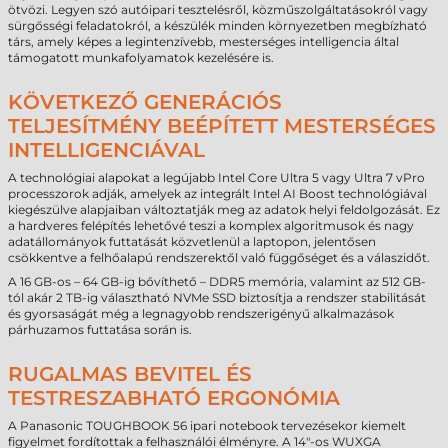
ötvözi. Legyen szó autóipari tesztelésről, közműszolgáltatásokról vagy
sürgősségi feladatokról, a készülék minden környezetben megbízható
társ, amely képes a legintenzívebb, mesterséges intelligencia által
támogatott munkafolyamatok kezelésére is.
KÖVETKEZŐ GENERÁCIÓS
TELJESÍTMÉNY BEÉPÍTETT MESTERSÉGES
INTELLIGENCIÁVAL
A technológiai alapokat a legújabb Intel Core Ultra 5 vagy Ultra 7 vPro
processzorok adják, amelyek az integrált Intel AI Boost technológiával
kiegészülve alapjaiban változtatják meg az adatok helyi feldolgozását. Ez
a hardveres felépítés lehetővé teszi a komplex algoritmusok és nagy
adatállományok futtatását közvetlenül a laptopon, jelentősen
csökkentve a felhőalapú rendszerektől való függőséget és a válaszidőt.
A 16 GB-os – 64 GB-ig bővíthető – DDR5 memória, valamint az 512 GB-
tól akár 2 TB-ig választható NVMe SSD biztosítja a rendszer stabilitását
és gyorsaságát még a legnagyobb rendszerigényű alkalmazások
párhuzamos futtatása során is.
RUGALMAS BEVITEL ÉS
TESTRESZABHATÓ ERGONÓMIA
A Panasonic TOUGHBOOK 56 ipari notebook tervezésekor kiemelt
figyelmet fordítottak a felhasználói élményre. A 14"-os WUXGA