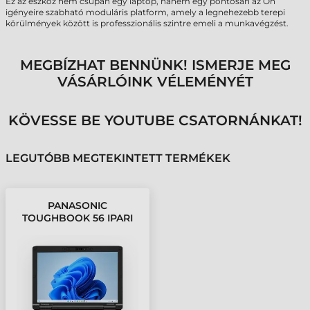
Ez az eszköz nem csupán egy laptop, hanem egy pontosan az Ön
igényeire szabható moduláris platform, amely a legnehezebb terepi
körülmények között is professzionális szintre emeli a munkavégzést.
MEGBÍZHAT BENNÜNK! ISMERJE MEG
VÁSÁRLÓINK VÉLEMÉNYÉT
KÖVESSE BE YOUTUBE CSATORNÁNKAT!
LEGUTÓBB MEGTEKINTETT TERMÉKEK
PANASONIC
TOUGHBOOK 56 IPARI
NOTEBOOK