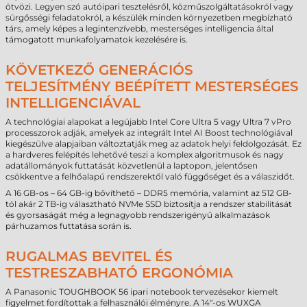
ötvözi. Legyen szó autóipari tesztelésről, közműszolgáltatásokról vagy
sürgősségi feladatokról, a készülék minden környezetben megbízható
társ, amely képes a legintenzívebb, mesterséges intelligencia által
támogatott munkafolyamatok kezelésére is.
KÖVETKEZŐ GENERÁCIÓS
TELJESÍTMÉNY BEÉPÍTETT MESTERSÉGES
INTELLIGENCIÁVAL
A technológiai alapokat a legújabb Intel Core Ultra 5 vagy Ultra 7 vPro
processzorok adják, amelyek az integrált Intel AI Boost technológiával
kiegészülve alapjaiban változtatják meg az adatok helyi feldolgozását. Ez
a hardveres felépítés lehetővé teszi a komplex algoritmusok és nagy
adatállományok futtatását közvetlenül a laptopon, jelentősen
csökkentve a felhőalapú rendszerektől való függőséget és a válaszidőt.
A 16 GB-os – 64 GB-ig bővíthető – DDR5 memória, valamint az 512 GB-
tól akár 2 TB-ig választható NVMe SSD biztosítja a rendszer stabilitását
és gyorsaságát még a legnagyobb rendszerigényű alkalmazások
párhuzamos futtatása során is.
RUGALMAS BEVITEL ÉS
TESTRESZABHATÓ ERGONÓMIA
A Panasonic TOUGHBOOK 56 ipari notebook tervezésekor kiemelt
figyelmet fordítottak a felhasználói élményre. A 14"-os WUXGA