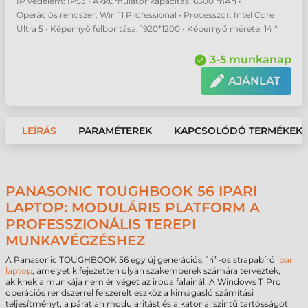
IP védelem: IP53 • Akkumulátor kapacitás: 6500 mAh •
Operációs rendszer: Win 11 Professional • Processzor: Intel Core
Ultra 5 • Képernyő felbontása: 1920*1200 • Képernyő mérete: 14 "
3-5 munkanap
AJÁNLAT
LEÍRÁS
PARAMÉTEREK
KAPCSOLÓDÓ TERMÉKEK
PANASONIC TOUGHBOOK 56 IPARI
LAPTOP: MODULÁRIS PLATFORM A
PROFESSZIONÁLIS TEREPI
MUNKAVÉGZÉSHEZ
A Panasonic TOUGHBOOK 56 egy új generációs, 14”-os strapabíró
ipari
laptop
, amelyet kifejezetten olyan szakemberek számára terveztek,
akiknek a munkája nem ér véget az iroda falainál. A Windows 11 Pro
operációs rendszerrel felszerelt eszköz a kimagasló számítási
teljesítményt, a páratlan modularitást és a katonai szintű tartósságot