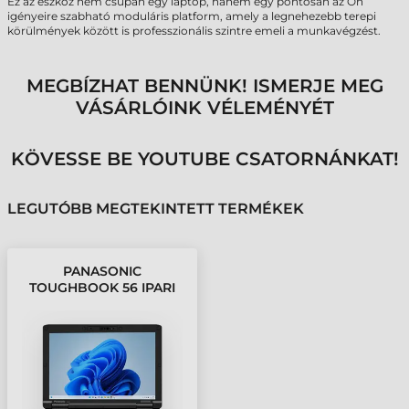
Ez az eszköz nem csupán egy laptop, hanem egy pontosan az Ön
igényeire szabható moduláris platform, amely a legnehezebb terepi
körülmények között is professzionális szintre emeli a munkavégzést.
MEGBÍZHAT BENNÜNK! ISMERJE MEG
VÁSÁRLÓINK VÉLEMÉNYÉT
KÖVESSE BE YOUTUBE CSATORNÁNKAT!
LEGUTÓBB MEGTEKINTETT TERMÉKEK
PANASONIC
TOUGHBOOK 56 IPARI
NOTEBOOK