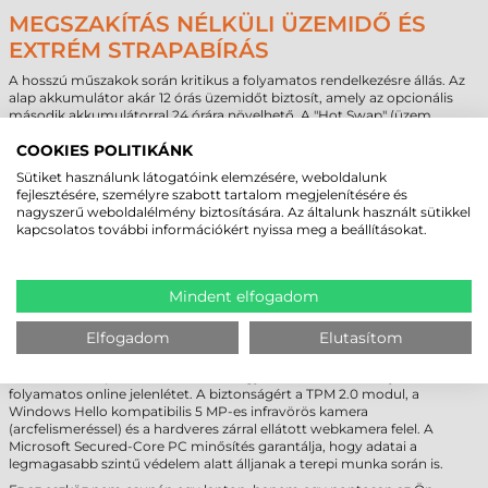
MEGSZAKÍTÁS NÉLKÜLI ÜZEMIDŐ ÉS
EXTRÉM STRAPABÍRÁS
A hosszú műszakok során kritikus a folyamatos rendelkezésre állás. Az
alap akkumulátor akár 12 órás üzemidőt biztosít, amely az opcionális
második akkumulátorral 24 órára növelhető. A "Hot Swap" (üzem
közbeni csere) funkciónak köszönhetően az akkumulátorok a gép
COOKIES POLITIKÁNK
kikapcsolása nélkül cserélhetők.
A magnéziumvázas kialakítás megfelel a MIL-STD-810H katonai
Sütiket használunk látogatóink elemzésére, weboldalunk
szabványoknak, IP5x porállósági és IPx3 vízállósági minősítéssel
fejlesztésére, személyre szabott tartalom megjelenítésére és
rendelkezik, valamint elviseli a 91 cm-es eséseket is.
nagyszerű weboldalélmény biztosítására. Az általunk használt sütikkel
kapcsolatos további információkért nyissa meg a beállításokat.
PANASONIC TOUGHBOOK 56 IPARI
LAPTOP - JÖVŐBIZTOS ADATKAPCSOLAT
Mindent elfogadom
ÉS TÖBBRÉTEGŰ BIZTONSÁG
Elfogadom
Elutasítom
A Panasonic TOUGHBOOK 56 ipari notebook a legmodernebb
kommunikációs technológiákat vonultatja fel: Intel® Wi-Fi 7, Bluetooth
5.4, valamint opcionálisan 4G LTE vagy 5G modem biztosítja a
folyamatos online jelenlétet. A biztonságért a TPM 2.0 modul, a
Windows Hello kompatibilis 5 MP-es infravörös kamera
(arcfelismeréssel) és a hardveres zárral ellátott webkamera felel. A
Microsoft Secured-Core PC minősítés garantálja, hogy adatai a
legmagasabb szintű védelem alatt álljanak a terepi munka során is.