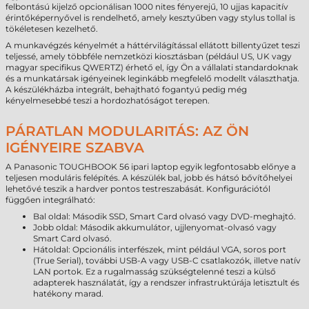
felbontású kijelző opcionálisan 1000 nites fényerejű, 10 ujjas kapacitív
érintőképernyővel is rendelhető, amely kesztyűben vagy stylus tollal is
tökéletesen kezelhető.
A munkavégzés kényelmét a háttérvilágítással ellátott billentyűzet teszi
teljessé, amely többféle nemzetközi kiosztásban (például US, UK vagy
magyar specifikus QWERTZ) érhető el, így Ön a vállalati standardoknak
és a munkatársak igényeinek leginkább megfelelő modellt választhatja.
A készülékházba integrált, behajtható fogantyú pedig még
kényelmesebbé teszi a hordozhatóságot terepen.
PÁRATLAN MODULARITÁS: AZ ÖN
IGÉNYEIRE SZABVA
A Panasonic TOUGHBOOK 56 ipari laptop egyik legfontosabb előnye a
teljesen moduláris felépítés. A készülék bal, jobb és hátsó bővítőhelyei
lehetővé teszik a hardver pontos testreszabását. Konfigurációtól
függően integrálható:
Bal oldal: Második SSD, Smart Card olvasó vagy DVD-meghajtó.
Jobb oldal: Második akkumulátor, ujjlenyomat-olvasó vagy
Smart Card olvasó.
Hátoldal: Opcionális interfészek, mint például VGA, soros port
(True Serial), további USB-A vagy USB-C csatlakozók, illetve natív
LAN portok. Ez a rugalmasság szükségtelenné teszi a külső
adapterek használatát, így a rendszer infrastruktúrája letisztult és
hatékony marad.