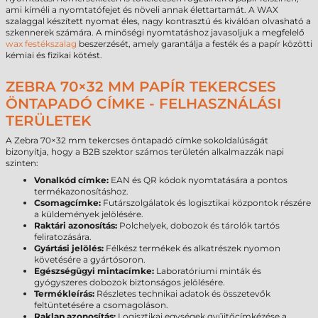
ami kíméli a nyomtatófejet és növeli annak élettartamát. A WAX
szalaggal készített nyomat éles, nagy kontrasztú és kiválóan olvasható a
szkennerek számára. A minőségi nyomtatáshoz javasoljuk a megfelelő
wax festékszalag
beszerzését, amely garantálja a festék és a papír közötti
kémiai és fizikai kötést.
ZEBRA 70×32 MM PAPÍR TEKERCSES
ÖNTAPADÓ CÍMKE - FELHASZNÁLÁSI
TERÜLETEK
A Zebra 70×32 mm tekercses öntapadó címke sokoldalúságát
bizonyítja, hogy a B2B szektor számos területén alkalmazzák napi
szinten:
Vonalkód címke:
EAN és QR kódok nyomtatására a pontos
termékazonosításhoz.
Csomagcímke:
Futárszolgálatok és logisztikai központok részére
a küldemények jelölésére.
Raktári azonosítás:
Polchelyek, dobozok és tárolók tartós
feliratozására.
Gyártási jelölés:
Félkész termékek és alkatrészek nyomon
követésére a gyártósoron.
Egészségügyi mintacímke:
Laboratóriumi minták és
gyógyszeres dobozok biztonságos jelölésére.
Termékleírás:
Részletes technikai adatok és összetevők
feltüntetésére a csomagoláson.
Raklap azonosítás:
Logisztikai egységek gyűjtőcímkézése a