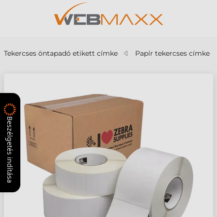
Tekercses öntapadó etikett címke
Papír tekercses címke
Beszélgetés indítása