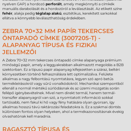
nyelven GAP) a hordozó
perforált
, amely megkönnyíti a címkék
manuális darabolását és a hordozóról a leválasztását. Az etikett színe
fehér
, alakja pedig
téglalap alakú
, esztétikus, kerekített sarkokkal
ellátva a könnyebb leválaszthatóság érdekében.
ZEBRA 70×32 MM PAPÍR TEKERCSES
ÖNTAPADÓ CÍMKE (3007205-T) -
ALAPANYAG TÍPUSA ÉS FIZIKAI
JELLEMZŐI
A Zebra 70×32 mm tekercses öntapadó címke alapanyaga prémium
minőségű papír, amely a leggyakrabban alkalmazott megoldás a B2B
szektorban. Ez a típusú papír alapanyag kifejezetten a száraz, beltéri
környezetben történő felhasználásra lett optimalizálva. Felülete
alkalmas a nagy felbontású nyomtatásra, legyen szó apró betűs
termékleírásokról vagy sűrű vonalkódokról. Mechanikai szempontból
ellenáll a normál mértékű súrlódásnak és az üzemi mozgatás során
fellépő igénybevételnek. Mivel nem direkt termál, hanem termál-
transzfer alapanyagról van szó, a nyomtatott információ sokkal
tartósabb, nem fakul ki hő vagy fény hatására olyan gyorsan, így
alkalmas hosszú távú raktározási feladatokra is. Ez a szakmai döntés
különösen fontos olyan helyeken, ahol a termékazonosításnak évekig
olvashatónak kell maradnia.
RAGASZTÓ TÍPUSA ÉS