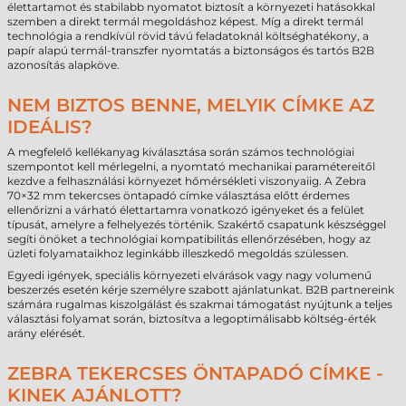
élettartamot és stabilabb nyomatot biztosít a környezeti hatásokkal
szemben a direkt termál megoldáshoz képest. Míg a direkt termál
technológia a rendkívül rövid távú feladatoknál költséghatékony, a
papír alapú termál-transzfer nyomtatás a biztonságos és tartós B2B
azonosítás alapköve.
NEM BIZTOS BENNE, MELYIK CÍMKE AZ
IDEÁLIS?
A megfelelő kellékanyag kiválasztása során számos technológiai
szempontot kell mérlegelni, a nyomtató mechanikai paramétereitől
kezdve a felhasználási környezet hőmérsékleti viszonyaiig. A Zebra
70×32 mm tekercses öntapadó címke választása előtt érdemes
ellenőrizni a várható élettartamra vonatkozó igényeket és a felület
típusát, amelyre a felhelyezés történik. Szakértő csapatunk készséggel
segíti önöket a technológiai kompatibilitás ellenőrzésében, hogy az
üzleti folyamataikhoz leginkább illeszkedő megoldás szülessen.
Egyedi igények, speciális környezeti elvárások vagy nagy volumenű
beszerzés esetén kérje személyre szabott ajánlatunkat. B2B partnereink
számára rugalmas kiszolgálást és szakmai támogatást nyújtunk a teljes
választási folyamat során, biztosítva a legoptimálisabb költség-érték
arány elérését.
ZEBRA TEKERCSES ÖNTAPADÓ CÍMKE -
KINEK AJÁNLOTT?