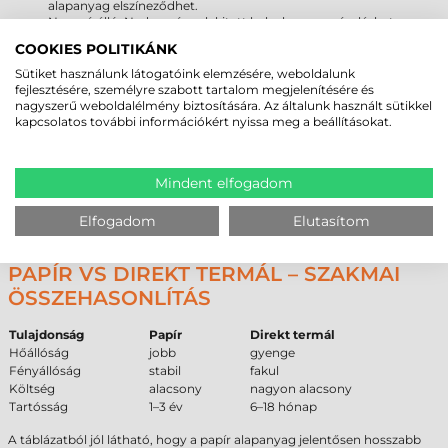
alapanyag elszíneződhet.
Nem vízálló: Nedvességnek kitett helyeken a papír elázhat, a
ragasztó elengedhet.
COOKIES POLITIKÁNK
Kültéri használata nem javasolt, mivel az időjárási körülmények
roncsolják a papír rostjait.
Sütiket használunk látogatóink elemzésére, weboldalunk
fejlesztésére, személyre szabott tartalom megjelenítésére és
nagyszerű weboldalélmény biztosítására. Az általunk használt sütikkel
PAPÍR CÍMKE ÉLETTARTAM
kapcsolatos további információkért nyissa meg a beállításokat.
ÖSSZEHASONLÍTÁS
Alapanyag típusa
Várható élettartam (beltér)
Mindent elfogadom
Papír
1–3 év
Direkt termál
6–18 hónap
Elfogadom
Elutasítom
Műanyag
5–10 év
PAPÍR VS DIREKT TERMÁL – SZAKMAI
ÖSSZEHASONLÍTÁS
Tulajdonság
Papír
Direkt termál
Hőállóság
jobb
gyenge
Fényállóság
stabil
fakul
Költség
alacsony
nagyon alacsony
Tartósság
1–3 év
6–18 hónap
A táblázatból jól látható, hogy a papír alapanyag jelentősen hosszabb