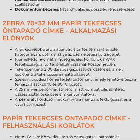
szállítás során.
Dokumentumkezelés:
Iratarchiválás és dossziék rendszerezése.
ZEBRA 70×32 MM PAPÍR TEKERCSES
ÖNTAPADÓ CÍMKE - ALKALMAZÁSI
ELŐNYÖK
A legkedvezőbb árú alapanyag a tartós termál-transzfer
kategóriában, optimalizálva az üzemeltetési költségeket.
Kiemelkedő nyomatminőség és éles kontúrok a WAX
festékszalaggal történő alkalmazásnak köszönhetően.
Tekercsenkénti 2100 darabos gazdaságos kiszerelés, amely
csökkenti a tekercscsere miatti állásidőt.
Széles működési hőmérsékleti tartomány, amely lehetővé teszi a
felhasználást -20 °C és 80 °C között.
A 25 mm-es belső magátmérő miatt kompatibilis szinte az
összes asztali tekercses címkenyomtatóval.
A
perforált
hordozó megkönnyíti a manuális feldolgozást és a
gyors címkézést.
PAPÍR TEKERCSES ÖNTAPADÓ CÍMKE -
FELHASZNÁLÁSI KORLÁTOK
Nem UV-álló: Közvetlen, tartós napsugárzás hatására az