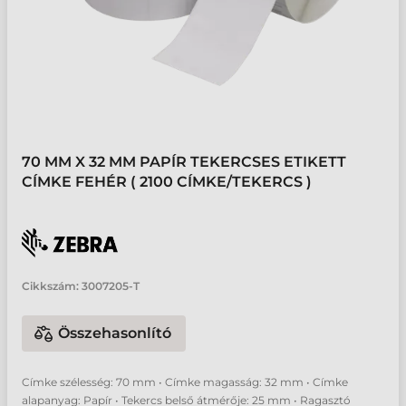
70 MM X 32 MM PAPÍR TEKERCSES ETIKETT
CÍMKE FEHÉR ( 2100 CÍMKE/TEKERCS )
Cikkszám:
3007205-T
Összehasonlító
Címke szélesség: 70 mm • Címke magasság: 32 mm • Címke
alapanyag: Papír • Tekercs belső átmérője: 25 mm • Ragasztó