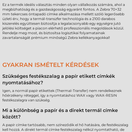
Ez a termék ideális választás minden olyan vállalkozás számára, ahol a
megbízhatóság és a gazdaságosság egyaránt fontos. A Zebra 70×32
mm tekercses öntapadó címke alkalmazása mellett szóló legerősebb
üzleti érv, hogy a termál-transzfer technológia és a 2100 darabos
kiszerelés együttesen biztosítja a legalacsonyabb egy egységre jutó
jelölési költséget a piacon elérhető professzionális megoldások közül.
Rendelje meg most, és biztosítsa logisztikai folyamatainak
zavartalanságát prémium minőségű Zebra kellékanyagokkal!
GYAKRAN ISMÉTELT KÉRDÉSEK
Szükséges festékszalag a papír etikett címkék
nyomtatásához?
Igen, a normál papír etikettek (Thermal-Transfer) nem rendelkeznek
hőérzékeny réteggel, így a nyomtatáshoz WAX vagy WAX-RESIN
festékszalagra van szükség.
Mi a különbség a papír és a direkt termál címke
között?
A papír címke tartósabb, nem színeződik el hő hatására, de festékszalag
kell hozzá. A direkt termál címke festékszalag nélkül nyomtatható, de