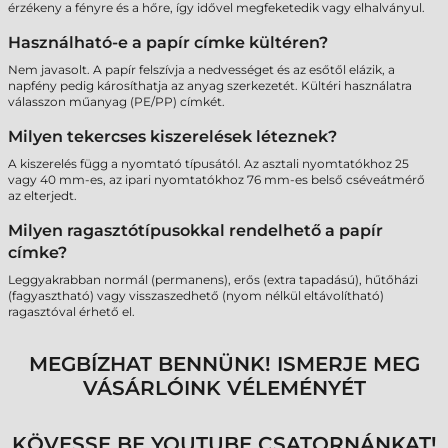
érzékeny a fényre és a hőre, így idővel megfeketedik vagy elhalványul.
Használható-e a papír címke kültéren?
Nem javasolt. A papír felszívja a nedvességet és az esőtől elázik, a
napfény pedig károsíthatja az anyag szerkezetét. Kültéri használatra
válasszon műanyag (PE/PP) címkét.
Milyen tekercses kiszerelések léteznek?
A kiszerelés függ a nyomtató típusától. Az asztali nyomtatókhoz 25
vagy 40 mm-es, az ipari nyomtatókhoz 76 mm-es belső cséveátmérő
az elterjedt.
Milyen ragasztótípusokkal rendelhető a papír
címke?
Leggyakrabban normál (permanens), erős (extra tapadású), hűtőházi
(fagyasztható) vagy visszaszedhető (nyom nélkül eltávolítható)
ragasztóval érhető el.
MEGBÍZHAT BENNÜNK! ISMERJE MEG
VÁSÁRLÓINK VÉLEMÉNYÉT
KÖVESSE BE YOUTUBE CSATORNÁNKAT!