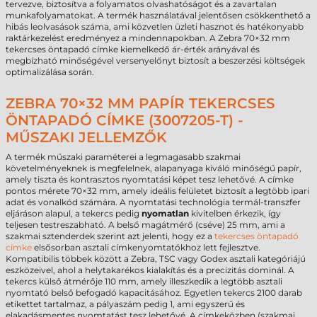
tervezve, biztosítva a folyamatos olvashatóságot és a zavartalan
munkafolyamatokat. A termék használatával jelentősen csökkenthető a
hibás leolvasások száma, ami közvetlen üzleti hasznot és hatékonyabb
raktárkezelést eredményez a mindennapokban. A Zebra 70×32 mm
tekercses öntapadó címke kiemelkedő ár-érték arányával és
megbízható minőségével versenyelőnyt biztosít a beszerzési költségek
optimalizálása során.
ZEBRA 70×32 MM PAPÍR TEKERCSES
ÖNTAPADÓ CÍMKE (3007205-T) -
MŰSZAKI JELLEMZŐK
A termék műszaki paraméterei a legmagasabb szakmai
követelményeknek is megfelelnek, alapanyaga kiváló minőségű papír,
amely tiszta és kontrasztos nyomtatási képet tesz lehetővé. A címke
pontos mérete 70×32 mm, amely ideális felületet biztosít a legtöbb ipari
adat és vonalkód számára. A nyomtatási technológia termál-transzfer
eljáráson alapul, a tekercs pedig
nyomatlan
kivitelben érkezik, így
teljesen testreszabható. A belső magátmérő (cséve) 25 mm, ami a
szakmai sztenderdek szerint azt jelenti, hogy ez a
tekercses öntapadó
címke
elsősorban asztali címkenyomtatókhoz lett fejlesztve.
Kompatibilis többek között a Zebra, TSC vagy Godex asztali kategóriájú
eszközeivel, ahol a helytakarékos kialakítás és a precizitás dominál. A
tekercs külső átmérője 110 mm, amely illeszkedik a legtöbb asztali
nyomtató belső befogadó kapacitásához. Egyetlen tekercs 2100 darab
etikettet tartalmaz, a pályaszám pedig 1, ami egyszerű és
elakadásmentes nyomtatást tesz lehetővé. A címkeközben (szakmai