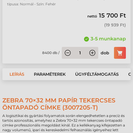
típusa: Normál • Szín: Fehér
15 700 Ft
nettó
(
19 939 Ft
)
3-5 munkanap
dob
8400
db
/
LEÍRÁS
PARAMÉTEREK
ÜGYFÉLTÁMOGATÁS
G
ZEBRA 70×32 MM PAPÍR TEKERCSES
ÖNTAPADÓ CÍMKE (3007205-T)
A logisztikai és gyártási folyamatok során elengedhetetlen a precíz és
tartós azonosítás, amelyhez a Zebra 70×32 mm tekercses öntapadó
címke professzionális megoldást kínál. Ez a kellékanyag kifejezetten a
nagy volumenű, ipari és kereskedelmi felhasználás igényeihez lett