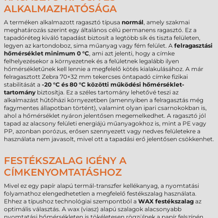
ALKALMAZHATÓSÁGA
A terméken alkalmazott ragasztó típusa
normál
, amely szakmai
meghatározás szerint egy általános célú permanens ragasztó. Ez a
tapadóréteg kiváló tapadást biztosít a legtöbb sík és tiszta felületen,
legyen az kartondoboz, sima műanyag vagy fém felület. A
felragasztási
hőmérséklet minimum 0 °C
, ami azt jelenti, hogy a címke
felhelyezésekor a környezetnek és a felületnek legalább ilyen
hőmérsékletűnek kell lennie a megfelelő kötés kialakulásához. A már
felragasztott Zebra 70×32 mm tekercses öntapadó címke fizikai
stabilitását a
-20 °C és 80 °C közötti működési hőmérséklet-
tartomány
biztosítja. Ez a széles tartomány lehetővé teszi az
alkalmazást hűtőházi környezetben (amennyiben a felragasztás még
fagymentes állapotban történt), valamint olyan ipari csarnokokban is,
ahol a hőmérséklet nyáron jelentősen megemelkedhet. A ragasztó jól
tapad az alacsony felületi energiájú műanyagokhoz is, mint a PE vagy
PP, azonban porózus, erősen szennyezett vagy nedves felületekre a
használata nem javasolt, mivel ott a tapadási erő jelentősen csökkenhet.
FESTÉKSZALAG IGÉNY A
CÍMKENYOMTATÁSHOZ
Mivel ez egy papír alapú termál-transzfer kellékanyag, a nyomtatási
folyamathoz elengedhetetlen a megfelelő festékszalag használata.
Ehhez a típushoz technológiai szempontból a
WAX festékszalag
az
optimális választás. A wax (viasz) alapú szalagok alacsonyabb
nyomtatási hőmérsékleten is tökéletesen rögzülnek a papír felszínén,