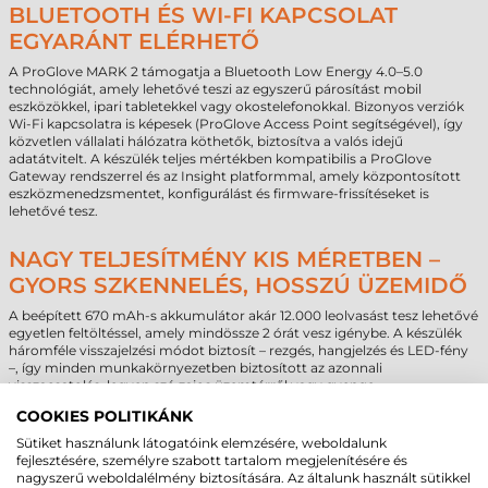
BLUETOOTH ÉS WI-FI KAPCSOLAT
EGYARÁNT ELÉRHETŐ
A ProGlove MARK 2 támogatja a Bluetooth Low Energy 4.0–5.0
technológiát, amely lehetővé teszi az egyszerű párosítást mobil
eszközökkel, ipari tabletekkel vagy okostelefonokkal. Bizonyos verziók
Wi-Fi kapcsolatra is képesek (ProGlove Access Point segítségével), így
közvetlen vállalati hálózatra köthetők, biztosítva a valós idejű
adatátvitelt. A készülék teljes mértékben kompatibilis a ProGlove
Gateway rendszerrel és az Insight platformmal, amely központosított
eszközmenedzsmentet, konfigurálást és firmware-frissítéseket is
lehetővé tesz.
NAGY TELJESÍTMÉNY KIS MÉRETBEN –
GYORS SZKENNELÉS, HOSSZÚ ÜZEMIDŐ
A beépített 670 mAh-s akkumulátor akár 12.000 leolvasást tesz lehetővé
egyetlen feltöltéssel, amely mindössze 2 órát vesz igénybe. A készülék
háromféle visszajelzési módot biztosít – rezgés, hangjelzés és LED-fény
–, így minden munkakörnyezetben biztosított az azonnali
visszacsatolás, legyen szó zajos üzemtérről vagy gyenge
fényviszonyokról. Az erős fizikai igénybevételre tervezett ProGlove
COOKIES POLITIKÁNK
MARK 2 vonalkódolvasó több mint 2000 zuhanásnak is ellenáll, így
garantáltan hosszú élettartamú és megbízható eszköz marad.
Sütiket használunk látogatóink elemzésére, weboldalunk
fejlesztésére, személyre szabott tartalom megjelenítésére és
A ProGlove MARK 2 kézfejre rögzíthető hordozható vonalkódolvasó a
nagyszerű weboldalélmény biztosítására. Az általunk használt sütikkel
hatékonyságot, a mobilitást és a felhasználóbarát működést ötvözi