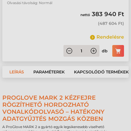
Olvasási távolság: Normál
383 940 Ft
nettó
(
487 604 Ft
)
Rendelésre
db
LEÍRÁS
PARAMÉTEREK
KAPCSOLÓDÓ TERMÉKEK
PROGLOVE MARK 2 KÉZFEJRE
RÖGZÍTHETŐ HORDOZHATÓ
VONALKÓDOLVASÓ – HATÉKONY
ADATGYŰJTÉS MOZGÁS KÖZBEN
A ProGlove MARK 2 a gyártó egyik legsikeresebb viselhető