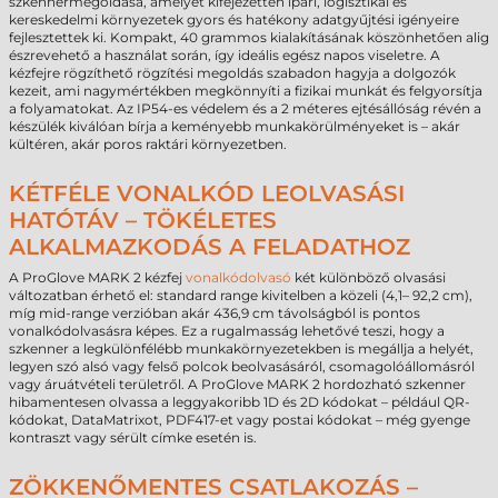
szkennermegoldása, amelyet kifejezetten ipari, logisztikai és
kereskedelmi környezetek gyors és hatékony adatgyűjtési igényeire
fejlesztettek ki. Kompakt, 40 grammos kialakításának köszönhetően alig
észrevehető a használat során, így ideális egész napos viseletre. A
kézfejre rögzíthető rögzítési megoldás szabadon hagyja a dolgozók
kezeit, ami nagymértékben megkönnyíti a fizikai munkát és felgyorsítja
a folyamatokat. Az IP54-es védelem és a 2 méteres ejtésállóság révén a
készülék kiválóan bírja a keményebb munkakörülményeket is – akár
kültéren, akár poros raktári környezetben.
KÉTFÉLE VONALKÓD LEOLVASÁSI
HATÓTÁV – TÖKÉLETES
ALKALMAZKODÁS A FELADATHOZ
A ProGlove MARK 2 kézfej
vonalkódolvasó
két különböző olvasási
változatban érhető el: standard range kivitelben a közeli (4,1– 92,2 cm),
míg mid-range verzióban akár 436,9 cm távolságból is pontos
vonalkódolvasásra képes. Ez a rugalmasság lehetővé teszi, hogy a
szkenner a legkülönfélébb munkakörnyezetekben is megállja a helyét,
legyen szó alsó vagy felső polcok beolvasásáról, csomagolóállomásról
vagy áruátvételi területről. A ProGlove MARK 2 hordozható szkenner
hibamentesen olvassa a leggyakoribb 1D és 2D kódokat – például QR-
kódokat, DataMatrixot, PDF417-et vagy postai kódokat – még gyenge
kontraszt vagy sérült címke esetén is.
ZÖKKENŐMENTES CSATLAKOZÁS –