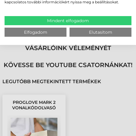
kapcsolatos további információkért nyissa meg a beállításokat.
egyetlen eszközben. Ideális választás azoknak a vállalatoknak, amelyek
napi szinten végeznek komissiózást, árubeérkezést, csomagolást vagy
készletellenőrzést, és szeretnének gyors, pontos és ergonomikus
adatgyűjtési megoldást bevezetni a munkafolyamataikba.
Mindent elfogadom
Elfogadom
Elutasítom
MEGBÍZHAT BENNÜNK! ISMERJE MEG
VÁSÁRLÓINK VÉLEMÉNYÉT
KÖVESSE BE YOUTUBE CSATORNÁNKAT!
LEGUTÓBB MEGTEKINTETT TERMÉKEK
PROGLOVE MARK 2
VONALKÓDOLVASÓ