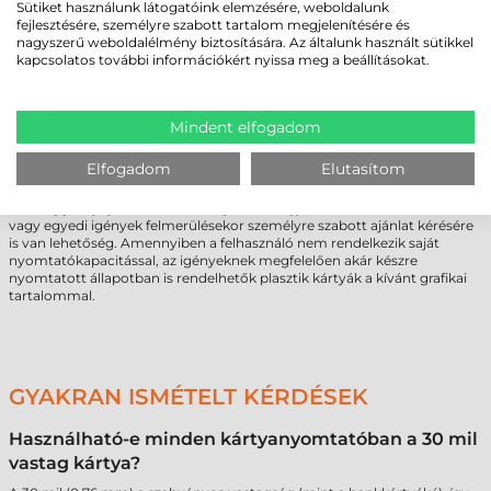
NEM BIZTOS BENNE, MELYIK ZEBRA PVC
Sütiket használunk látogatóink elemzésére, weboldalunk
KÁRTYA AZ IDEÁLIS?
fejlesztésére, személyre szabott tartalom megjelenítésére és
nagyszerű weboldalélmény biztosítására. Az általunk használt sütikkel
A megfelelő azonosító eszköz kiválasztása összetett feladat, amely során
kapcsolatos további információkért nyissa meg a beállításokat.
figyelembe kell venni a nyomtató technikai paramétereit és a
végfelhasználói igényeket. A kompatibilitási szempontok mellett a
kártya színe és vastagsága is meghatározó a hosszú távú
Mindent elfogadom
használhatóság szempontjából. A különböző
PVC plasztik kártya
megoldások eltérő tulajdonságokkal rendelkezhetnek, ezért a döntés
előtt javasolt a műszaki specifikációk alapos áttekintése.
Elfogadom
Elutasítom
Szakmai kérdés vagy egyedi rendszerigény esetén az értékesítő csapat
készséggel nyújt technikai támogatást. Nagyobb volumenű beszerzés
vagy egyedi igények felmerülésekor személyre szabott ajánlat kérésére
is van lehetőség. Amennyiben a felhasználó nem rendelkezik saját
nyomtatókapacitással, az igényeknek megfelelően akár készre
nyomtatott állapotban is rendelhetők plasztik kártyák a kívánt grafikai
tartalommal.
GYAKRAN ISMÉTELT KÉRDÉSEK
Használható-e minden kártyanyomtatóban a 30 mil
vastag kártya?