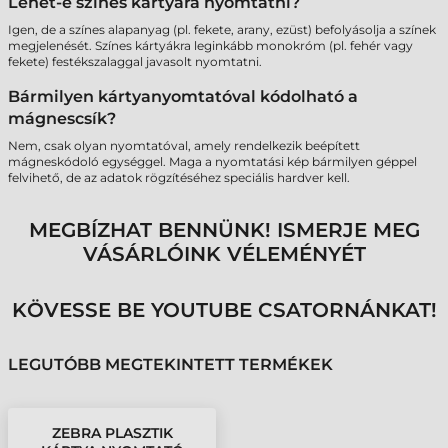
Lehet-e színes kártyára nyomtatni?
Igen, de a színes alapanyag (pl. fekete, arany, ezüst) befolyásolja a színek
megjelenését. Színes kártyákra leginkább monokróm (pl. fehér vagy
fekete) festékszalaggal javasolt nyomtatni.
Bármilyen kártyanyomtatóval kódolható a
mágnescsík?
Nem, csak olyan nyomtatóval, amely rendelkezik beépített
mágneskódoló egységgel. Maga a nyomtatási kép bármilyen géppel
felvihető, de az adatok rögzítéséhez speciális hardver kell.
MEGBÍZHAT BENNÜNK! ISMERJE MEG
VÁSÁRLÓINK VÉLEMÉNYÉT
KÖVESSE BE YOUTUBE CSATORNÁNKAT!
LEGUTÓBB MEGTEKINTETT TERMÉKEK
ZEBRA PLASZTIK