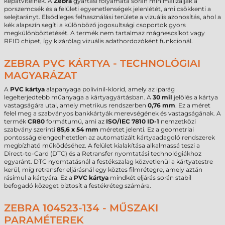
képátvitelnek. A
Zebra
gyártási folyamata során minimalizálják a
porszemcsék és a felületi egyenetlenségek jelenlétét, ami csökkenti a
selejtarányt. Elsődleges felhasználási területe a vizuális azonosítás, ahol a
kék alapszín segíti a különböző jogosultsági csoportok gyors
megkülönböztetését. A termék nem tartalmaz mágnescsíkot vagy
RFID chipet, így kizárólag vizuális adathordozóként funkcionál.
ZEBRA PVC KÁRTYA - TECHNOLÓGIAI
MAGYARÁZAT
A
PVC kártya
alapanyaga polivinil-klorid, amely az iparág
legelterjedtebb műanyaga a kártyagyártásban. A
30 mil
jelölés a kártya
vastagságára utal, amely metrikus rendszerben
0,76 mm
. Ez a méret
felel meg a szabványos bankkártyák merevségének és vastagságának. A
termék
CR80
formátumú, ami az
ISO/IEC 7810 ID-1
nemzetközi
szabvány szerinti
85,6 x 54 mm
méretet jelenti. Ez a geometriai
pontosság elengedhetetlen az automatizált kártyaadagoló rendszerek
megbízható működéséhez. A felület kialakítása alkalmassá teszi a
Direct-to-Card (DTC) és a Retransfer nyomtatási technológiákhoz
egyaránt. DTC nyomtatásnál a festékszalag közvetlenül a kártyatestre
kerül, míg retransfer eljárásnál egy köztes filmrétegre, amely aztán
rásimul a kártyára. Ez a
PVC kártya
mindkét eljárás során stabil
befogadó közeget biztosít a festékréteg számára.
ZEBRA 104523-134 - MŰSZAKI
PARAMÉTEREK