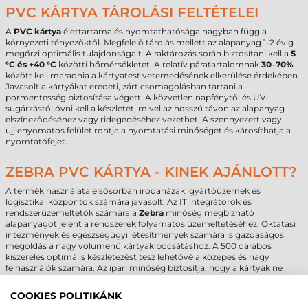
PVC KÁRTYA TÁROLÁSI FELTÉTELEI
A
PVC kártya
élettartama és nyomtathatósága nagyban függ a
környezeti tényezőktől. Megfelelő tárolás mellett az alapanyag 1-2 évig
megőrzi optimális tulajdonságait. A raktározás során biztosítani kell a
5
°C és +40 °C
közötti hőmérsékletet. A relatív páratartalomnak
30–70%
között kell maradnia a kártyatest vetemedésének elkerülése érdekében.
Javasolt a kártyákat eredeti, zárt csomagolásban tartani a
pormentesség biztosítása végett. A közvetlen napfénytől és UV-
sugárzástól óvni kell a készletet, mivel az hosszú távon az alapanyag
elszíneződéséhez vagy ridegedéséhez vezethet. A szennyezett vagy
ujjlenyomatos felület rontja a nyomtatási minőséget és károsíthatja a
nyomtatófejet.
ZEBRA PVC KÁRTYA - KINEK AJÁNLOTT?
A termék használata elsősorban irodaházak, gyártóüzemek és
logisztikai központok számára javasolt. Az IT integrátorok és
rendszerüzemeltetők számára a
Zebra
minőség megbízható
alapanyagot jelent a rendszerek folyamatos üzemeltetéséhez. Oktatási
intézmények és egészségügyi létesítmények számára is gazdaságos
megoldás a nagy volumenű kártyakibocsátáshoz. A 500 darabos
kiszerelés optimális készletezést tesz lehetővé a közepes és nagy
felhasználók számára. Az ipari minőség biztosítja, hogy a kártyák ne
okozzanak váratlan leállást a nyomtatási folyamatban.
COOKIES POLITIKÁNK