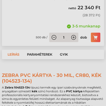
22 340 Ft
nettó
(
28 372 Ft
)
3-5 munkanap
dob
500
db
/
LEÍRÁS
PARAMÉTEREK
GYIK
ZEBRA PVC KÁRTYA - 30 MIL, CR80, KÉK
(104523-134)
A
Zebra 104523-134
típusú termék egy ipari szabványoknak megfelelő,
anyagában színezett
kék
színű hordozó. Ez a
PVC kártya
kifejezetten
professzionális kártyanyomtatási rendszerekhez készült, biztosítva a
sima és egyenletes felületi minőséget. Az alapanyag tisztasága alapvető
feltétele a nyomtatófej hosszú élettartamának és a hibátlan