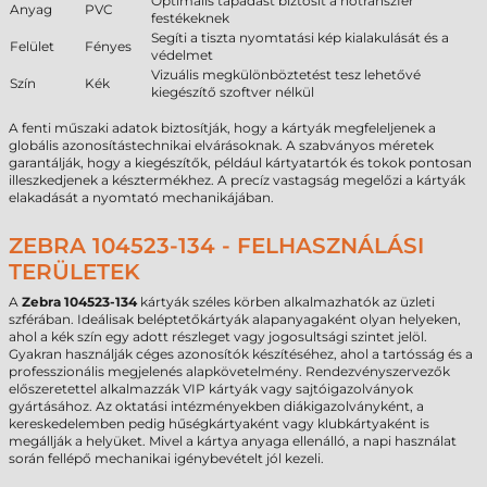
Optimális tapadást biztosít a hőtranszfer
Anyag
PVC
festékeknek
Segíti a tiszta nyomtatási kép kialakulását és a
Felület
Fényes
védelmet
Vizuális megkülönböztetést tesz lehetővé
Szín
Kék
kiegészítő szoftver nélkül
A fenti műszaki adatok biztosítják, hogy a kártyák megfeleljenek a
globális azonosítástechnikai elvárásoknak. A szabványos méretek
garantálják, hogy a kiegészítők, például kártyatartók és tokok pontosan
illeszkedjenek a késztermékhez. A precíz vastagság megelőzi a kártyák
elakadását a nyomtató mechanikájában.
ZEBRA 104523-134 - FELHASZNÁLÁSI
TERÜLETEK
A
Zebra 104523-134
kártyák széles körben alkalmazhatók az üzleti
szférában. Ideálisak beléptetőkártyák alapanyagaként olyan helyeken,
ahol a kék szín egy adott részleget vagy jogosultsági szintet jelöl.
Gyakran használják céges azonosítók készítéséhez, ahol a tartósság és a
professzionális megjelenés alapkövetelmény. Rendezvényszervezők
előszeretettel alkalmazzák VIP kártyák vagy sajtóigazolványok
gyártásához. Az oktatási intézményekben diákigazolványként, a
kereskedelemben pedig hűségkártyaként vagy klubkártyaként is
megállják a helyüket. Mivel a kártya anyaga ellenálló, a napi használat
során fellépő mechanikai igénybevételt jól kezeli.