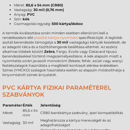
Méret:
85,6 x 54 mm (CR80)
Vastagság:
30 mil (0,76 mm)
Anyag:
PVC
Szín:
kék
Csomagolási egység:
500 kártya/doboz
A termék kiválasztása során minden esetben ellenőrizni kell a
rendelkezésre álló
plasztik kártya nyomtató
specifikációját. A legtöbb
asztali berendezés támogatja a
30 mil
vastagságú kártyák kezelését, de
az adagoló tálca és a tisztítóhengerek beállítása eltérhet. Az eszköz
alkalmas többek között
Zebra
, Fargo, Evolis vagy Datacard típusú
berendezésekkel történő megszemélyesítésre. A kék alapszín miatt a
nyomtatás során javasolt monokróm (fekete, fehér, ezüst vagy arany)
festékszalagok használata a megfelelő kontraszt elérése érdekében.
Színes (YMCKO) szalagok használata esetén az alapszín módosíthatja a
kinyomtatott színek árnyalatát.
PVC KÁRTYA FIZIKAI PARAMÉTEREI,
SZABVÁNYOK
Paraméter
Érték
Jelentőség
85,6 x 54
Méret
CR80 bankkártya szabvány, ipari kompatibilitás
mm
Meghatározza a kártya merevségét és az
Vastagság
30 mil
adagolhatóságot