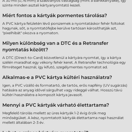
A 30 mil (0,76 mm) a szabványos vastagság (mint a bankkártyáké), így
szinte minden asztali kártyanyomtató kezeli.
Miért fontos a kártyák pormentes tárolása?
A PVC kártya felületén lévő porszemek a nyomtatáskor fehér foltokat
hagynak, sőt, a nyomtatófejbe kerülve tartósan károsíthatják azt,
"pixelhibát" okozva a nyomaton.
Milyen különbség van a DTC és a Retransfer
nyomtatás között?
A DTC (Direct-to-Card) közvetlenül a kártyára nyomtat, így a kártya
szélén maradhat egy vékony fehér keret. A Retransfer technológia egy
filmréteget használ, így kifutó, szegélymentes nyomatot ad.
Alkalmas-e a PVC kártya kültéri használatra?
Igen, a PVC vízálló és formatartó, de tartós, erős napfény (UV sugárzás)
hatására az anyag idővel sárgulhat vagy rideggé válhat. Hosszú távú
kültéri használatra a kompozit kártya javasolt.
Mennyi a PVC kártyák várható élettartama?
Megfelelő tárolás mellett az üres kártyák 1-2 évig őrzik meg
minőségüket. A kész, nyomtatott kártyák élettartama napi használat
mellett általában 2-3 év.