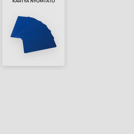
KÁRTYA NYOMTATÓ
PVC KÁRTYA, 30 MIL
CR80, KÉK