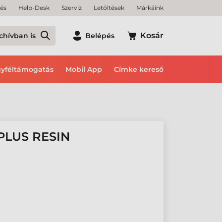
tés
Help-Desk
Szerviz
Letöltések
Márkáink
Kosár
chívban is
Belépés
yféltámogatás
Mobil App
Címke kereső
PLUS RESIN