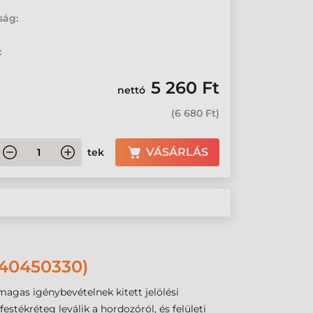
ság:
:
5 260 Ft
nettó
(
6 680 Ft
)
VÁSÁRLÁS
tek
40450330)
magas igénybevételnek kitett jelölési
stékréteg leválik a hordozóról, és felületi