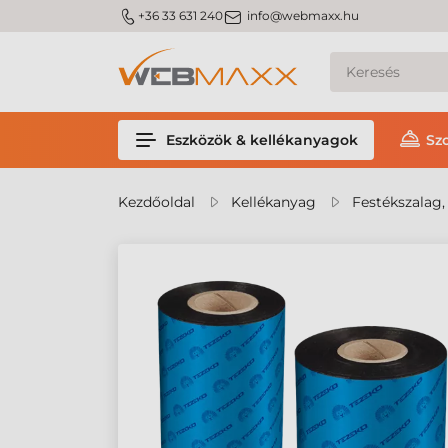
m_phone
m_email
+36 33 631 240
info@webmaxx.hu
Eszközök & kellékanyagok
Sz
Kezdőoldal
Kellékanyag
Festékszalag,