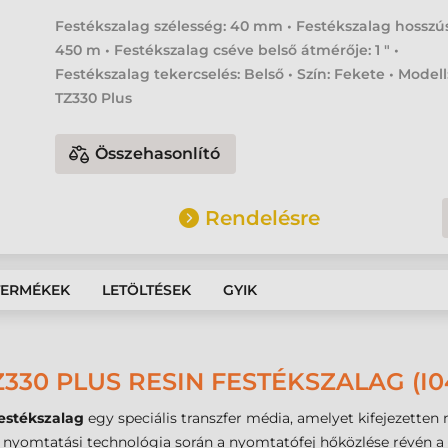
Festékszalag szélesség: 40 mm • Festékszalag hosszú
450 m • Festékszalag cséve belső átmérője: 1 " •
Festékszalag tekercselés: Belső • Szín: Fekete • Modell
TZ330 Plus
Összehasonlító
Rendelésre
TERMÉKEK
LETÖLTÉSEK
GYIK
Z330 PLUS RESIN FESTÉKSZALAG (I0
estékszalag
egy speciális transzfer média, amelyet kifejezetten 
er nyomtatási technológia során a nyomtatófej hőközlése révén a fe