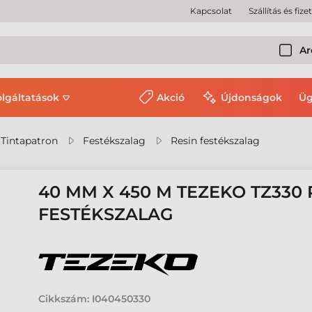
Kapcsolat
Szállítás és fize
Ar
olgáltatások
Akció
Újdonságok
Üg
 Tintapatron
Festékszalag
Resin festékszalag
40 MM X 450 M TEZEKO TZ330 
FESTÉKSZALAG
Cikkszám:
I040450330