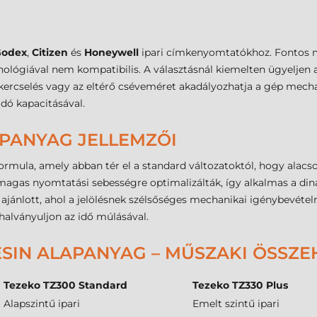
Godex
,
Citizen
és
Honeywell
ipari címkenyomtatókhoz. Fontos 
ológiával nem kompatibilis. A választásnál kiemelten ügyeljen 
tekercselés vagy az eltérő cséveméret akadályozhatja a gép mech
dó kapacitásával.
APANYAG JELLEMZŐI
ormula, amely abban tér el a standard változatoktól, hogy alacso
s magas nyomtatási sebességre optimalizálták, így alkalmas a di
jánlott, ahol a jelölésnek szélsőséges mechanikai igénybevételne
halványuljon az idő múlásával.
SIN ALAPANYAG – MŰSZAKI ÖSSZE
Tezeko TZ300 Standard
Tezeko TZ330 Plus
Alapszintű ipari
Emelt szintű ipari