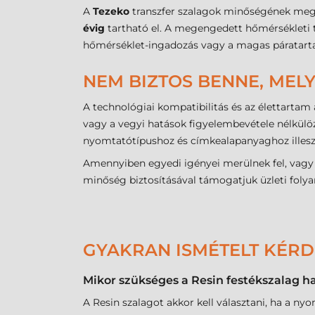
A
Tezeko
transzfer szalagok minőségének megőr
évig
tartható el. A megengedett hőmérsékleti
hőmérséklet-ingadozás vagy a magas páratartalo
NEM BIZTOS BENNE, MELY
A technológiai kompatibilitás és az élettartam
vagy a vegyi hatások figyelembevétele nélkülö
nyomtatótípushoz és címkealapanyaghoz illes
Amennyiben egyedi igényei merülnek fel, vagy n
minőség biztosításával támogatjuk üzleti folya
GYAKRAN ISMÉTELT KÉR
Mikor szükséges a Resin festékszalag h
A Resin szalagot akkor kell választani, ha a ny