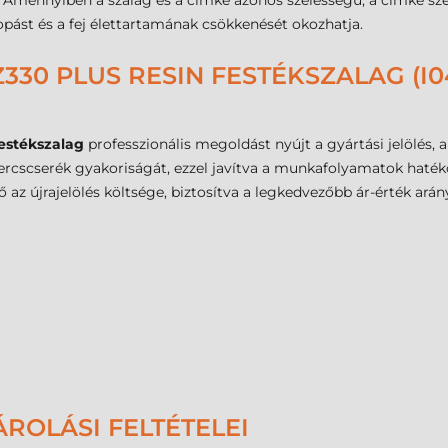
Amennyiben a szalag és a címke azonos szélességű, a címke szél
opást és a fej élettartamának csökkenését okozhatja.
330 PLUS RESIN FESTÉKSZALAG (I0
estékszalag
professzionális megoldást nyújt a gyártási jelölés, a
ercscserék gyakoriságát, ezzel javítva a munkafolyamatok hatéko
az újrajelölés költsége, biztosítva a legkedvezőbb ár-érték arány
ROLÁSI FELTÉTELEI