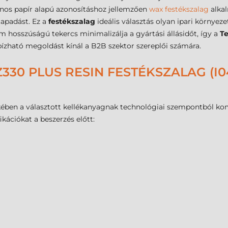
lános papír alapú azonosításhoz jellemzően
wax festékszalag
alka
tapadást. Ez a
festékszalag
ideális választás olyan ipari környeze
m hosszúságú tekercs minimalizálja a gyártási állásidőt, így a
T
zható megoldást kínál a B2B szektor szereplői számára.
330 PLUS RESIN FESTÉKSZALAG (I0
ben a választott kellékanyagnak technológiai szempontból kompa
fikációkat a beszerzés előtt: