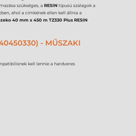
lmazása szükséges, a
RESIN
típusú szalagok a
tben, ahol a címkének ellen kell állnia a
ezeko 40 mm x 450 m TZ330 Plus RESIN
40450330) - MŰSZAKI
tibilisnek kell lennie a hardveres