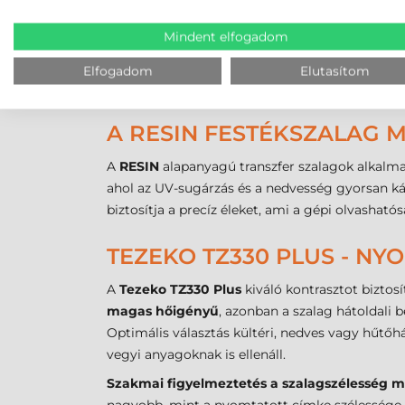
Ár
Kedvező
Ajánlott felhasználás
Logisztika
Mindent elfogadom
A
resin festékszalag
technológiai előnye a mol
Elfogadom
Elutasítom
festékszalag
vegyes összetételével.
A RESIN FESTÉKSZALAG M
A
RESIN
alapanyagú transzfer szalagok alkalmazá
ahol az UV-sugárzás és a nedvesség gyorsan 
biztosítja a precíz éleket, ami a gépi olvasható
TEZEKO TZ330 PLUS - NY
A
Tezeko TZ330 Plus
kiváló kontrasztot biztos
magas hőigényű
, azonban a szalag hátoldali
Optimális választás kültéri, nedves vagy hűtő
vegyi anyagoknak is ellenáll.
Szakmai figyelmeztetés a szalagszélesség 