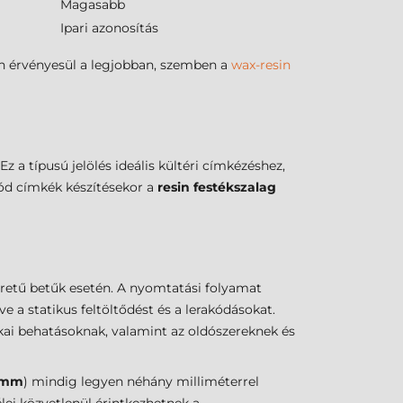
Magasabb
Ipari azonosítás
on érvényesül a legjobban, szemben a
wax-resin
 a típusú jelölés ideális kültéri címkézéshez,
ód címkék készítésekor a
resin festékszalag
éretű betűk esetén. A nyomtatási folyamat
e a statikus feltöltődést és a lerakódásokat.
kai behatásoknak, valamint az oldószereknek és
 mm
) mindig legyen néhány milliméterrel