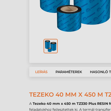
LEÍRÁS
PARAMÉTEREK
HASONLÓ 
TEZEKO 40 MM X 450 M T
A
Tezeko 40 mm x 450 m TZ330 Plus RESIN f
feladatokhoz fejlesztettek ki. A termál-transzf