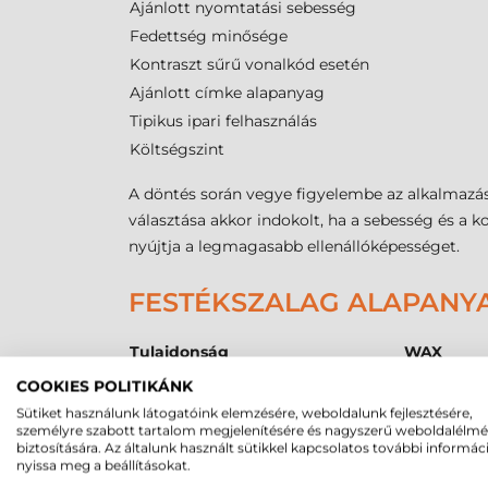
Ajánlott nyomtatási sebesség
Fedettség minősége
Kontraszt sűrű vonalkód esetén
Ajánlott címke alapanyag
Tipikus ipari felhasználás
Költségszint
A döntés során vegye figyelembe az alkalmazá
választása akkor indokolt, ha a sebesség és a k
nyújtja a legmagasabb ellenállóképességet.
FESTÉKSZALAG ALAPANY
Tulajdonság
WAX
Papír címkéhez
Elsődleges
COOKIES POLITIKÁNK
Műanyag címkéhez
Nem alkal
Sütiket használunk látogatóink elemzésére, weboldalunk fejlesztésére,
személyre szabott tartalom megjelenítésére és nagyszerű weboldalélm
Dörzsölésállóság
Alacsony
biztosítására. Az általunk használt sütikkel kapcsolatos további informác
Vegyszerállóság
Nincs
nyissa meg a beállításokat.