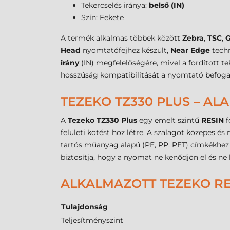
Tekercselés iránya:
belső (IN)
Szín: Fekete
A termék alkalmas többek között
Zebra
,
TSC
,
Head
nyomtatófejhez készült,
Near Edge
techn
irány
(IN) megfelelőségére, mivel a fordított 
hosszúság kompatibilitását a nyomtató befoga
TEZEKO TZ330 PLUS – AL
A
Tezeko TZ330 Plus
egy emelt szintű
RESIN
f
felületi kötést hoz létre. A szalagot közepes é
tartós műanyag alapú (PE, PP, PET) címkékhez a
biztosítja, hogy a nyomat ne kenődjön el és ne 
ALKALMAZOTT TEZEKO RE
Tulajdonság
Teljesítményszint