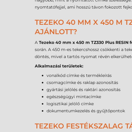
nagyobb, mint a nyomtatott címke szélessége. 
nyomtatófejjel, ami hosszú távon fokozott fejk
TEZEKO 40 MM X 450 M TZ
AJÁNLOTT?
A
Tezeko 40 mm x 450 m TZ330 Plus RESIN f
során. A 450 m-es tekercshossz csökkenti a tek
döntés, mivel a tartós nyomat révén elkerülhető 
Alkalmazási területek:
vonalkód címke és termékleírás
csomagcímke és raklap azonosítás
gyártási jelölés és raktári azonosítás
egészségügyi mintacímke
logisztikai jelölő címke
dokumentumkezelés és gyűjtőpontok
TEZEKO FESTÉKSZALAG TÁ