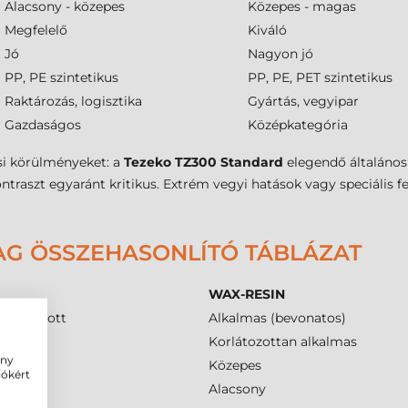
Alacsony - közepes
Közepes - magas
Megfelelő
Kiváló
Jó
Nagyon jó
PP, PE szintetikus
PP, PE, PET szintetikus
Raktározás, logisztika
Gyártás, vegyipar
Gazdaságos
Középkategória
si körülményeket: a
Tezeko TZ300 Standard
elegendő általános 
ontraszt egyaránt kritikus. Extrém vegyi hatások vagy speciális f
AG ÖSSZEHASONLÍTÓ TÁBLÁZAT
WAX-RESIN
en ajánlott
Alkalmas (bevonatos)
mas
Korlátozottan alkalmas
ény
Közepes
iókért
Alacsony