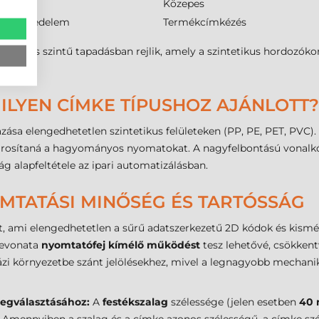
Közepes
, kereskedelem
Termékcímkézés
ekuláris szintű tapadásban rejlik, amely a szintetikus hordozók
ILYEN CÍMKE TÍPUSHOZ AJÁNLOTT?
sa elengedhetetlen szintetikus felületeken (PP, PE, PET, PVC). Ez
károsítaná a hagyományos nyomatokat. A nagyfelbontású vonalk
ság alapfeltétele az ipari automatizálásban.
OMTATÁSI MINŐSÉG ÉS TARTÓSSÁG
ít, ami elengedhetetlen a sűrű adatszerkezetű 2D kódok és kism
 bevonata
nyomtatófej kímélő működést
tesz lehetővé, csökkentv
házi környezetbe szánt jelölésekhez, mivel a legnagyobb mechani
megválasztásához:
A
festékszalag
szélessége (jelen esetben
40