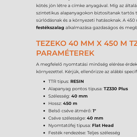
kötés jön létre a címke anyagával. Míg az álta
szintetikus alapanyagokon biztosítanak tartós 
súrlódásnak és a környezeti hatásoknak. A 450 
festékszalag
alkalmazása gazdaságos és megbí
TEZEKO 40 MM X 450 M TZ
PARAMÉTEREK
A megfelelő nyomtatási minőség elérése érdeké
környezettel. Kérjük, ellenőrizze az alábbi speci
TTR típus:
RESIN
Alapanyag pontos típusa:
TZ330 Plus
Szélesség:
40 mm
Hossz:
450 m
Belső cséve átmérő:
1"
Cséve szélessége:
40 mm
Nyomtatófej típusa:
Flat Head
Festék rendezése: Teljes szélesség