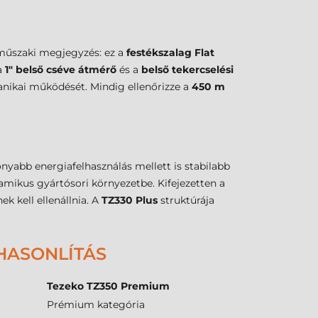
műszaki megjegyzés: ez a
festékszalag Flat
a
1" belső cséve átmérő
és a
belső tekercselési
anikai működését. Mindig ellenőrizze a
450 m
nyabb energiafelhasználás mellett is stabilabb
namikus gyártósori környezetbe. Kifejezetten a
k kell ellenállnia. A
TZ330 Plus
struktúrája
HASONLÍTÁS
Tezeko TZ350 Premium
Prémium kategória