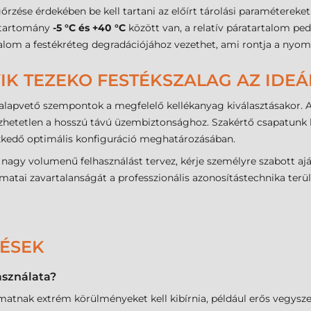
zése érdekében be kell tartani az előírt tárolási paraméterek
 tartomány
-5 °C és +40 °C
között van, a relatív páratartalom pe
m a festékréteg degradációjához vezethet, ami rontja a nyomtatá
IK TEZEKO FESTÉKSZALAG AZ IDEÁ
 alapvető szempontok a megfelelő kellékanyag kiválasztásakor. A
zhetetlen a hosszú távú üzembiztonsághoz. Szakértő csapatunk k
zkedő optimális konfiguráció meghatározásában.
agy volumenű felhasználást tervez, kérje személyre szabott aján
matai zavartalanságát a professzionális azonosítástechnika terül
DÉSEK
asználata?
omatnak extrém körülményeket kell kibírnia, például erős vegysze