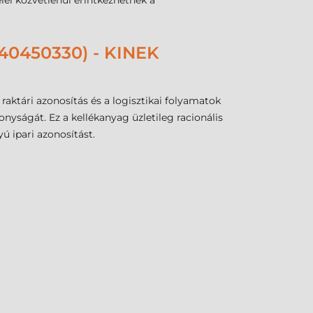
ei közvetlenül érintkezhetnek a
40450330) - KINEK
 raktári azonosítás és a logisztikai folyamatok
nyságát. Ez a kellékanyag üzletileg racionális
ú ipari azonosítást.