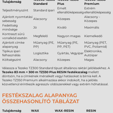
Tulajdonság
Standard
Plus
Premium
Emelt
Extrém
Teljesítményszint
Standard ipari
ellenállóképesség
ellenállóképesség
Ajánlott nyomtatási
Alacsony -
Alacsony
Közepes
sebesség
Közepes
Fedettség
Jó
Kiváló
Maximális
minősége
Kontraszt sűrű
Megfelelő
Nagyon magas
Kiemelkedő
vonalkód esetén
Ajánlott címke
Műanyag (PE,
Műanyag (PE,
Műanyag (PET,
alapanyag
PP)
PP, PET)
PVC, Poliamid)
Tipikus ipari
Elektronika,
Logisztika
Gyártás, Vegyipar
felhasználás
Autóipar
Költségszint
Alacsony
Közepes
Magas
Válassza a Tezeko TZ300 Standard típust általános raktári jelölésekhez. A
Tezeko 83 mm × 300 m TZ330 Plus RESIN festékszalag
mellett
döntsön, ha a címkének mérsékelt vegyi hatásokat is bírnia kell. A
Tezeko TZ350 Premium alkalmazása akkor indokolt, ha a jelölés
közvetlenül érintkezik agresszív oldószerekkel vagy extrém hőhatással.
FESTÉKSZALAG ALAPANYAG
ÖSSZEHASONLÍTÓ TÁBLÁZAT
Tulajdonság
WAX
WAX-RESIN
RESIN