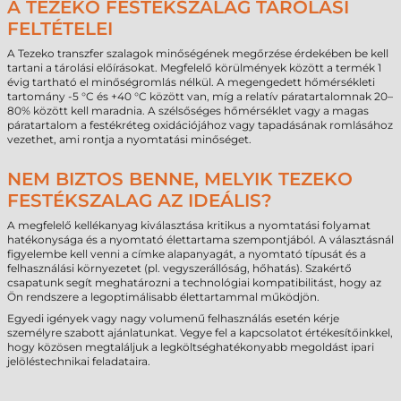
A TEZEKO FESTÉKSZALAG TÁROLÁSI
FELTÉTELEI
A Tezeko transzfer szalagok minőségének megőrzése érdekében be kell
tartani a tárolási előírásokat. Megfelelő körülmények között a termék 1
évig tartható el minőségromlás nélkül. A megengedett hőmérsékleti
tartomány -5 °C és +40 °C között van, míg a relatív páratartalomnak 20–
80% között kell maradnia. A szélsőséges hőmérséklet vagy a magas
páratartalom a festékréteg oxidációjához vagy tapadásának romlásához
vezethet, ami rontja a nyomtatási minőséget.
NEM BIZTOS BENNE, MELYIK TEZEKO
FESTÉKSZALAG AZ IDEÁLIS?
A megfelelő kellékanyag kiválasztása kritikus a nyomtatási folyamat
hatékonysága és a nyomtató élettartama szempontjából. A választásnál
figyelembe kell venni a címke alapanyagát, a nyomtató típusát és a
felhasználási környezetet (pl. vegyszerállóság, hőhatás). Szakértő
csapatunk segít meghatározni a technológiai kompatibilitást, hogy az
Ön rendszere a legoptimálisabb élettartammal működjön.
Egyedi igények vagy nagy volumenű felhasználás esetén kérje
személyre szabott ajánlatunkat. Vegye fel a kapcsolatot értékesítőinkkel,
hogy közösen megtaláljuk a legköltséghatékonyabb megoldást ipari
jelöléstechnikai feladataira.