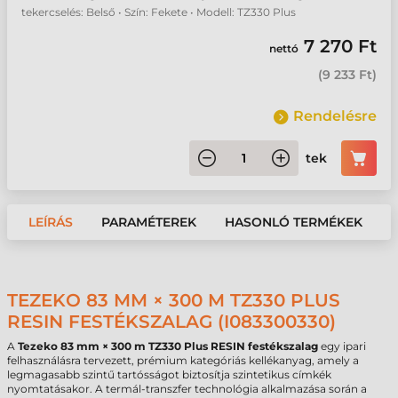
tekercselés: Belső • Szín: Fekete • Modell: TZ330 Plus
7 270 Ft
nettó
(
9 233 Ft
)
Rendelésre
tek
LEÍRÁS
PARAMÉTEREK
HASONLÓ TERMÉKEK
TEZEKO 83 MM × 300 M TZ330 PLUS
RESIN FESTÉKSZALAG (I083300330)
A
Tezeko 83 mm × 300 m TZ330 Plus RESIN festékszalag
egy ipari
felhasználásra tervezett, prémium kategóriás kellékanyag, amely a
legmagasabb szintű tartósságot biztosítja szintetikus címkék
nyomtatásakor. A termál-transzfer technológia alkalmazása során a