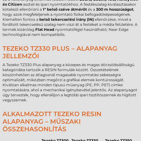
és Citizen
asztali és ipari nyomtatókhoz. A festékszalag kiválasztásakor
kötelező ellenőrizni a
1" belső cséve átmérőt
és a
300 m hosszúságot
,
hogy azok megfeleljenek a nyomtató fizikai befogadóképességének.
Kiemelten fontos a
belső tekercselési irány (IN)
ellenőrzése, mivel a
fordított tekercselésű szalag nem viszi át a festéket a média felületére. A
termék kizárólag
Flat Head
nyomtatófejjel használható; Near Edge
technológiával nem kompatibilis.
TEZEKO TZ330 PLUS – ALAPANYAG
JELLEMZŐI
A Tezeko TZ330 Plus alapanyag a közepes és magas dörzsölésállóságú
kategóriába tartozik a RESIN formulák között. Összetételének
köszönhetően az átlagosnál magasabb nyomtatási sebességre
optimalizált, miközben megőrzi a grafikai elemek kontúrosságát.
Kiválóan alkalmas minden típusú műanyag (PE, PP, PET) címke
nyomtatására, ahol a mechanikai igénybevétel jelentős. Az alapanyagot
úgy tervezték, hogy ellenálljon a legtöbb ipari tisztítószernek és hígított
vegyszernek.
ALKALMAZOTT TEZEKO RESIN
ALAPANYAG – MŰSZAKI
ÖSSZEHASONLÍTÁS
Tezeko TZ300
Tezeko TZ330
Tezeko TZ350