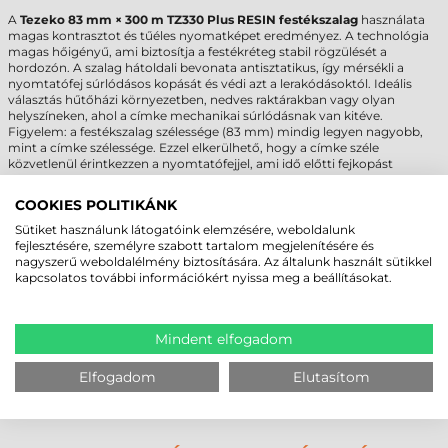
A
Tezeko 83 mm × 300 m TZ330 Plus RESIN festékszalag
használata
magas kontrasztot és tűéles nyomatképet eredményez. A technológia
magas hőigényű, ami biztosítja a festékréteg stabil rögzülését a
hordozón. A szalag hátoldali bevonata antisztatikus, így mérsékli a
nyomtatófej súrlódásos kopását és védi azt a lerakódásoktól. Ideális
választás hűtőházi környezetben, nedves raktárakban vagy olyan
helyszíneken, ahol a címke mechanikai súrlódásnak van kitéve.
Figyelem: a festékszalag szélessége (83 mm) mindig legyen nagyobb,
mint a címke szélessége. Ezzel elkerülhető, hogy a címke széle
közvetlenül érintkezzen a nyomtatófejjel, ami idő előtti fejkopást
okozhat.
COOKIES POLITIKÁNK
TEZEKO 83 MM × 300 M TZ330 PLUS
Sütiket használunk látogatóink elemzésére, weboldalunk
RESIN FESTÉKSZALAG (I083300330) –
fejlesztésére, személyre szabott tartalom megjelenítésére és
nagyszerű weboldalélmény biztosítására. Az általunk használt sütikkel
KINEK AJÁNLOTT?
kapcsolatos további információkért nyissa meg a beállításokat.
Ez a termék azon B2B partnerek számára készült, akik nem kötnek
kompromisszumot a tartósság terén. A
Tezeko 83 mm × 300 m TZ330
Plus RESIN festékszalag
használatával minimalizálható a hibás
Mindent elfogadom
leolvasásokból eredő logisztikai költség. Bár a technológia magasabb
hőfokot igényel a direkt termál nyomtatáshoz képest, a létrehozott
Elfogadom
Elutasítom
jelölés élettartama többszöröse a hagyományos eljárásoknak. Kiváló ár-
érték arányú megoldás gyártósori dokumentációhoz és hosszú távú
raktári azonosításhoz.