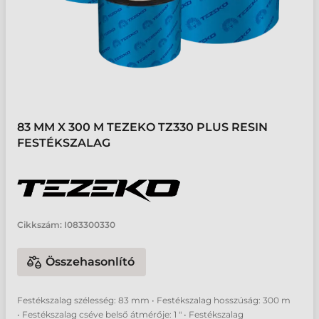
83 MM X 300 M TEZEKO TZ330 PLUS RESIN
FESTÉKSZALAG
Cikkszám:
I083300330
Összehasonlító
Festékszalag szélesség: 83 mm • Festékszalag hosszúság: 300 m
• Festékszalag cséve belső átmérője: 1 " • Festékszalag