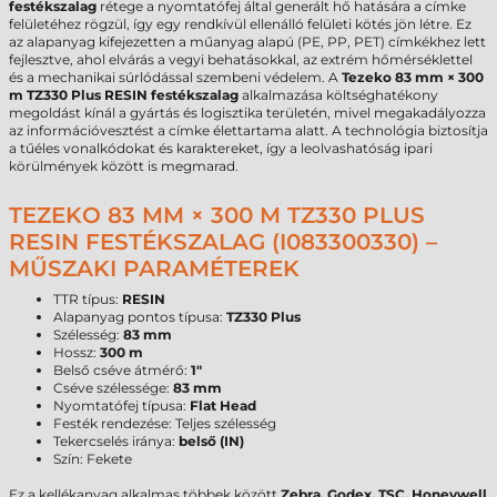
festékszalag
rétege a nyomtatófej által generált hő hatására a címke
felületéhez rögzül, így egy rendkívül ellenálló felületi kötés jön létre. Ez
az alapanyag kifejezetten a műanyag alapú (PE, PP, PET) címkékhez lett
fejlesztve, ahol elvárás a vegyi behatásokkal, az extrém hőmérséklettel
és a mechanikai súrlódással szembeni védelem. A
Tezeko 83 mm × 300
m TZ330 Plus RESIN festékszalag
alkalmazása költséghatékony
megoldást kínál a gyártás és logisztika területén, mivel megakadályozza
az információvesztést a címke élettartama alatt. A technológia biztosítja
a tűéles vonalkódokat és karaktereket, így a leolvashatóság ipari
körülmények között is megmarad.
TEZEKO 83 MM × 300 M TZ330 PLUS
RESIN FESTÉKSZALAG (I083300330) –
MŰSZAKI PARAMÉTEREK
TTR típus:
RESIN
Alapanyag pontos típusa:
TZ330 Plus
Szélesség:
83 mm
Hossz:
300 m
Belső cséve átmérő:
1"
Cséve szélessége:
83 mm
Nyomtatófej típusa:
Flat Head
Festék rendezése: Teljes szélesség
Tekercselés iránya:
belső (IN)
Szín: Fekete
Ez a kellékanyag alkalmas többek között
Zebra, Godex, TSC, Honeywell