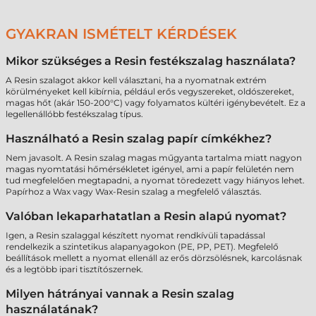
GYAKRAN ISMÉTELT KÉRDÉSEK
Mikor szükséges a Resin festékszalag használata?
A Resin szalagot akkor kell választani, ha a nyomatnak extrém
körülményeket kell kibírnia, például erős vegyszereket, oldószereket,
magas hőt (akár 150-200°C) vagy folyamatos kültéri igénybevételt. Ez a
legellenállóbb festékszalag típus.
Használható a Resin szalag papír címkékhez?
Nem javasolt. A Resin szalag magas műgyanta tartalma miatt nagyon
magas nyomtatási hőmérsékletet igényel, ami a papír felületén nem
tud megfelelően megtapadni, a nyomat töredezett vagy hiányos lehet.
Papírhoz a Wax vagy Wax-Resin szalag a megfelelő választás.
Valóban lekaparhatatlan a Resin alapú nyomat?
Igen, a Resin szalaggal készített nyomat rendkívüli tapadással
rendelkezik a szintetikus alapanyagokon (PE, PP, PET). Megfelelő
beállítások mellett a nyomat ellenáll az erős dörzsölésnek, karcolásnak
és a legtöbb ipari tisztítószernek.
Milyen hátrányai vannak a Resin szalag
használatának?