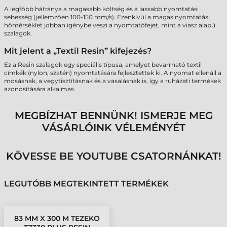
A legfőbb hátránya a magasabb költség és a lassabb nyomtatási
sebesség (jellemzően 100-150 mm/s). Ezenkívül a magas nyomtatási
hőmérséklet jobban igénybe veszi a nyomtatófejet, mint a viasz alapú
szalagok.
Mit jelent a „Textil Resin” kifejezés?
Ez a Resin szalagok egy speciális típusa, amelyet bevarrható textil
címkék (nylon, szatén) nyomtatására fejlesztettek ki. A nyomat ellenáll a
mosásnak, a vegytisztításnak és a vasalásnak is, így a ruházati termékek
azonosítására alkalmas.
MEGBÍZHAT BENNÜNK! ISMERJE MEG
VÁSÁRLÓINK VÉLEMÉNYÉT
KÖVESSE BE YOUTUBE CSATORNÁNKAT!
LEGUTÓBB MEGTEKINTETT TERMÉKEK
83 MM X 300 M TEZEKO