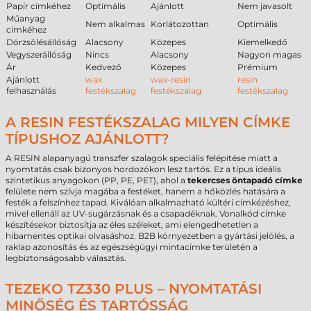
Papír címkéhez
Optimális
Ajánlott
Nem javasolt
Műanyag
Nem alkalmas
Korlátozottan
Optimális
címkéhez
Dörzsölésállóság
Alacsony
Közepes
Kiemelkedő
Vegyszerállóság
Nincs
Alacsony
Nagyon magas
Ár
Kedvező
Közepes
Prémium
Ajánlott
wax
wax-resin
resin
felhasználás
festékszalag
festékszalag
festékszalag
A RESIN FESTÉKSZALAG MILYEN CÍMKE
TÍPUSHOZ AJÁNLOTT?
A RESIN alapanyagú transzfer szalagok speciális felépítése miatt a
nyomtatás csak bizonyos hordozókon lesz tartós. Ez a típus ideális
szintetikus anyagokon (PP, PE, PET), ahol a
tekercses öntapadó címke
felülete nem szívja magába a festéket, hanem a hőközlés hatására a
festék a felszínhez tapad. Kiválóan alkalmazható kültéri címkézéshez,
mivel ellenáll az UV-sugárzásnak és a csapadéknak. Vonalkód címke
készítésekor biztosítja az éles széleket, ami elengedhetetlen a
hibamentes optikai olvasáshoz. B2B környezetben a gyártási jelölés, a
raklap azonosítás és az egészségügyi mintacímke területén a
legbiztonságosabb választás.
TEZEKO TZ330 PLUS – NYOMTATÁSI
MINŐSÉG ÉS TARTÓSSÁG