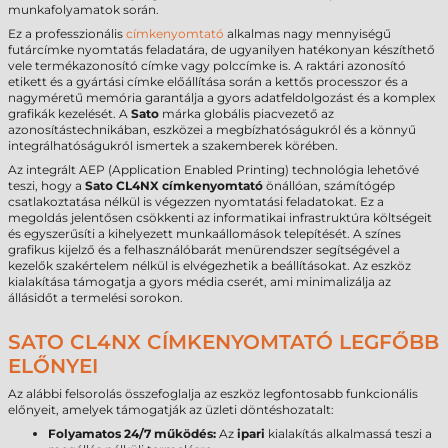
munkafolyamatok során.
Ez a professzionális
címkenyomtató
alkalmas nagy mennyiségű
futárcímke nyomtatás feladatára, de ugyanilyen hatékonyan készíthető
vele termékazonosító címke vagy polccímke is. A raktári azonosító
etikett és a gyártási címke előállítása során a kettős processzor és a
nagyméretű memória garantálja a gyors adatfeldolgozást és a komplex
grafikák kezelését. A
Sato
márka globális piacvezető az
azonosítástechnikában, eszközei a megbízhatóságukról és a könnyű
integrálhatóságukról ismertek a szakemberek körében.
Az integrált AEP (Application Enabled Printing) technológia lehetővé
teszi, hogy a
Sato CL4NX címkenyomtató
önállóan, számítógép
csatlakoztatása nélkül is végezzen nyomtatási feladatokat. Ez a
megoldás jelentősen csökkenti az informatikai infrastruktúra költségeit
és egyszerűsíti a kihelyezett munkaállomások telepítését. A színes
grafikus kijelző és a felhasználóbarát menürendszer segítségével a
kezelők szakértelem nélkül is elvégezhetik a beállításokat. Az eszköz
kialakítása támogatja a gyors média cserét, ami minimalizálja az
állásidőt a termelési sorokon.
SATO CL4NX CÍMKENYOMTATÓ LEGFŐBB
ELŐNYEI
Az alábbi felsorolás összefoglalja az eszköz legfontosabb funkcionális
előnyeit, amelyek támogatják az üzleti döntéshozatalt:
Folyamatos 24/7 működés:
Az
ipari
kialakítás alkalmassá teszi a