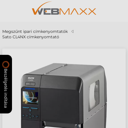
Megszűnt ipari címkenyomtatók
Sato CL4NX címkenyomtató
Beszélgetés indítása