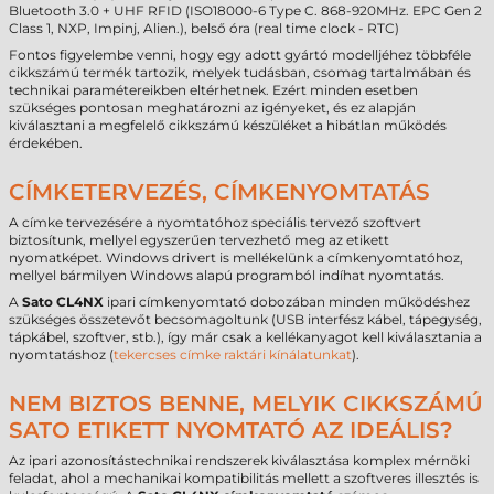
Bluetooth 3.0 + UHF RFID (ISO18000-6 Type C. 868-920MHz. EPC Gen 2
Class 1, NXP, Impinj, Alien.), belső óra (real time clock - RTC)
Fontos figyelembe venni, hogy egy adott gyártó modelljéhez többféle
cikkszámú termék tartozik, melyek tudásban, csomag tartalmában és
technikai paramétereikben eltérhetnek. Ezért minden esetben
szükséges pontosan meghatározni az igényeket, és ez alapján
kiválasztani a megfelelő cikkszámú készüléket a hibátlan működés
érdekében.
CÍMKETERVEZÉS, CÍMKENYOMTATÁS
A címke tervezésére a nyomtatóhoz speciális tervező szoftvert
biztosítunk, mellyel egyszerűen tervezhető meg az etikett
nyomatképet. Windows drivert is mellékelünk a címkenyomtatóhoz,
mellyel bármilyen Windows alapú programból indíhat nyomtatás.
A
Sato CL4NX
ipari címkenyomtató dobozában minden működéshez
szükséges összetevőt becsomagoltunk (USB interfész kábel, tápegység,
tápkábel, szoftver, stb.), így már csak a kellékanyagot kell kiválasztania a
nyomtatáshoz (
tekercses címke raktári kínálatunkat
).
NEM BIZTOS BENNE, MELYIK CIKKSZÁMÚ
SATO ETIKETT NYOMTATÓ AZ IDEÁLIS?
Az ipari azonosítástechnikai rendszerek kiválasztása komplex mérnöki
feladat, ahol a mechanikai kompatibilitás mellett a szoftveres illesztés is