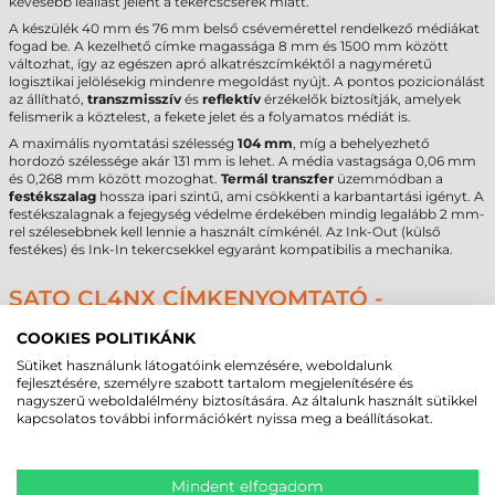
kevesebb leállást jelent a tekercscserék miatt.
A készülék 40 mm és 76 mm belső csévemérettel rendelkező médiákat
fogad be. A kezelhető címke magassága 8 mm és 1500 mm között
változhat, így az egészen apró alkatrészcímkéktől a nagyméretű
logisztikai jelölésekig mindenre megoldást nyújt. A pontos pozicionálást
az állítható,
transzmisszív
és
reflektív
érzékelők biztosítják, amelyek
felismerik a köztelest, a fekete jelet és a folyamatos médiát is.
A maximális nyomtatási szélesség
104 mm
, míg a behelyezhető
hordozó szélessége akár 131 mm is lehet. A média vastagsága 0,06 mm
és 0,268 mm között mozoghat.
Termál transzfer
üzemmódban a
festékszalag
hossza ipari szintű, ami csökkenti a karbantartási igényt. A
festékszalagnak a fejegység védelme érdekében mindig legalább 2 mm-
rel szélesebbnek kell lennie a használt címkénél. Az Ink-Out (külső
festékes) és Ink-In tekercsekkel egyaránt kompatibilis a mechanika.
SATO CL4NX CÍMKENYOMTATÓ -
MŰSZAKI PARAMÉTEREK
COOKIES POLITIKÁNK
Az alábbi táblázat a modell legfontosabb műszaki adatait tartalmazza a
Sütiket használunk látogatóink elemzésére, weboldalunk
beszerzési döntés támogatásához:
fejlesztésére, személyre szabott tartalom megjelenítésére és
nagyszerű weboldalélmény biztosítására. Az általunk használt sütikkel
Márka
Sato
kapcsolatos további információkért nyissa meg a beállításokat.
Modell
CL4NX
Technológia
Termál transzfer
Felbontás
300 dpi
Mindent elfogadom
Max. tekercsátmérő
220 mm