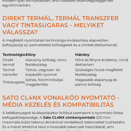
modern ipari környezetben, ahol többféle vezérlőegységgel kell
együttműködni.
DIREKT TERMÁL, TERMÁL TRANSZFER
VAGY TINTASUGARAS - MELYIKET
VÁLASSZA?
A megfelelő nyomtatási technológia kiválasztása alapvetően
befolyásolja az üzemeltetési költségeket és a címkék élettartamát.
Technológia
Előny
Hátrány
Direkt
Alacsony költség, nincs
Hőre és fényre érzékeny, rövid
termál
festékszalag
élettartam
Termál
Tartós, vegyszer- és
Szükséges hozzá megfelelő
transzfer
kopásálló nyomat
festékszalag
Színes, fotóminőségű
Magasabb alapanyag és
Tintasugaras
megjelenítés
patron költség
SATO CL4NX VONALKÓD NYOMTATÓ -
MÉDIA KEZELÉS ÉS KOMPATIBILITÁS
A kellékanyagok kiválasztásakor kritikus szempont a nyomtató fizikai
befogadóképessége. A
Sato CL4NX címkenyomtató
220 mm
maximális külső tekercs átmérővel rendelkező tekercseket tud kezelni.
Ez a méret lehetővé teszi a hosszabb tekercsek használatát, ami