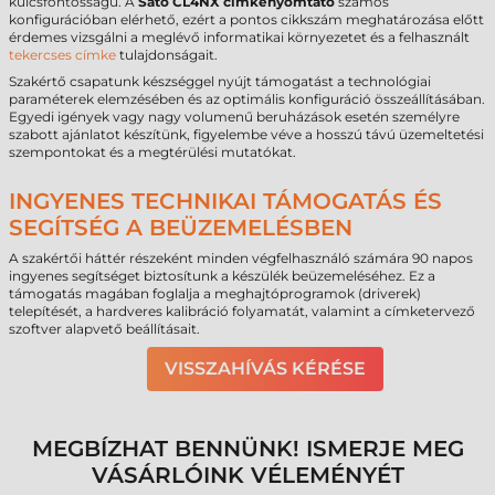
kulcsfontosságú. A
Sato CL4NX címkenyomtató
számos
konfigurációban elérhető, ezért a pontos cikkszám meghatározása előtt
érdemes vizsgálni a meglévő informatikai környezetet és a felhasznált
tekercses címke
tulajdonságait.
Szakértő csapatunk készséggel nyújt támogatást a technológiai
paraméterek elemzésében és az optimális konfiguráció összeállításában.
Egyedi igények vagy nagy volumenű beruházások esetén személyre
szabott ajánlatot készítünk, figyelembe véve a hosszú távú üzemeltetési
szempontokat és a megtérülési mutatókat.
INGYENES TECHNIKAI TÁMOGATÁS ÉS
SEGÍTSÉG A BEÜZEMELÉSBEN
A szakértői háttér részeként minden végfelhasználó számára 90 napos
ingyenes segítséget biztosítunk a készülék beüzemeléséhez. Ez a
támogatás magában foglalja a meghajtóprogramok (driverek)
telepítését, a hardveres kalibráció folyamatát, valamint a címketervező
szoftver alapvető beállításait.
VISSZAHÍVÁS KÉRÉSE
MEGBÍZHAT BENNÜNK! ISMERJE MEG
VÁSÁRLÓINK VÉLEMÉNYÉT