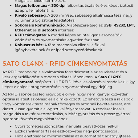
megállás nélküli termelésre.
Magas felbontás:
A
300 dpi
felbontás tiszta és éles képet biztosít
az apró feliratoknál is.
Kiváló sebesség:
A 203 mm/sec sebesség alkalmassá teszi nagy
volumenű logisztikai feladatokra.
Sokoldalú kommunikáció:
Alapfelszereltség az
USB
,
RS232
,
LPT
,
Ethernet
és
Bluetooth
interfész.
RFID támogatás:
A modell képes az intelligens azonosítók
kódolására és nyomtatására egyetlen fázisban.
Robusztus ház:
A fém mechanika ellenáll a fizikai
igénybevételnek és az ipari szennyeződéseknek.
SATO CL4NX - RFID CÍMKENYOMTATÁS
Az RFID technológia alkalmazása forradalmasítja az árukísérést és a
készletgazdálkodást a modern ellátási láncokban. A
Sato CL4NX
címkenyomtató
beépített UHF RFID íróval és olvasóval rendelkezik, így
képes a chipek programozására a nyomtatással egyidejűleg.
Az RFID azonosítás legnagyobb előnye, hogy nem igényel közvetlen
optikai rálátást az olvasó és a címke között. Ez lehetővé teszi a raklapok
vagy konténerek tartalmának tömeges és azonnali bevételezését, ami
drasztikusan gyorsítja a logisztikai folyamatokat. A rendszer ideális
megoldás a raktár automatizálás, a leltár gyorsítás és a precíz gyártási
nyomonkövetés megvalósításához.
Gyors tömeges azonosítás manuális beavatkozás nélkül.
Eszköznyilvántartás és eszközövetés nagy pontossággal.
Hibalehetőségek minimalizálása az automatizált adatgyűjtéssel.