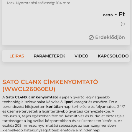
Max. Nyomtatási szélesség: 104 mm
- Ft
nettó
(
-
)
Érdeklődjön
LEÍRÁS
PARAMÉTEREK
VIDEÓ
KAPCSOLÓDÓ 
SATO CL4NX CÍMKENYOMTATÓ
(WWCL26060EU)
A
Sato CL4NX címkenyomtató
a japán gyártó legmagasabb
technológiai színvonalat képviselő,
ipari
kategóriás eszköze. Ezt a
berendezést kifejezetten
korlátlan
napi terhelésre és folyamatos, 24/7-
es üzemre tervezték a legintenzívebb gyártási környezetekbe. A
robusztus, teljes egészében fémből készült váz és burkolat biztosítja a
tartósságot a logisztikai központokban és az üzemek területén is. Az
eszköz 203 mm/sec nyomtatási sebessége az ipari szegmensben
kiemelkedő hatékonyságot tesz lehetővé a mindennapi