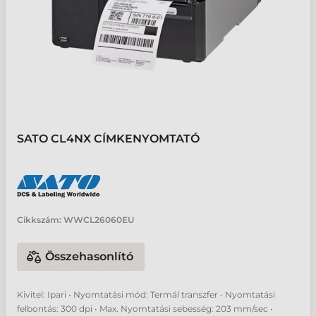
SATO CL4NX CÍMKENYOMTATÓ
Cikkszám:
WWCL26060EU
Összehasonlító
Kivitel: Ipari • Nyomtatási mód: Termál transzfer • Nyomtatási
felbontás: 300 dpi • Max. Nyomtatási sebesség: 203 mm/sec •