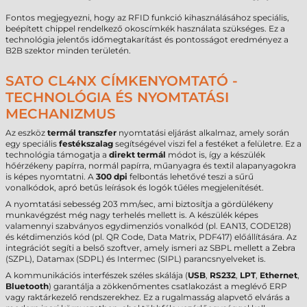
Fontos megjegyezni, hogy az RFID funkció kihasználásához speciális,
beépített chippel rendelkező okoscímkék használata szükséges. Ez a
technológia jelentős időmegtakarítást és pontosságot eredményez a
B2B szektor minden területén.
SATO CL4NX CÍMKENYOMTATÓ -
TECHNOLÓGIA ÉS NYOMTATÁSI
MECHANIZMUS
Az eszköz
termál transzfer
nyomtatási eljárást alkalmaz, amely során
egy speciális
festékszalag
segítségével viszi fel a festéket a felületre. Ez a
technológia támogatja a
direkt termál
módot is, így a készülék
hőérzékeny papírra, normál papírra, műanyagra és textil alapanyagokra
is képes nyomtatni. A
300 dpi
felbontás lehetővé teszi a sűrű
vonalkódok, apró betűs leírások és logók tűéles megjelenítését.
A nyomtatási sebesség 203 mm/sec, ami biztosítja a gördülékeny
munkavégzést még nagy terhelés mellett is. A készülék képes
valamennyi szabványos egydimenziós vonalkód (pl. EAN13, CODE128)
és kétdimenziós kód (pl. QR Code, Data Matrix, PDF417) előállítására. Az
integrációt segíti a belső szoftver, amely ismeri az SBPL mellett a Zebra
(SZPL), Datamax (SDPL) és Intermec (SIPL) parancsnyelveket is.
A kommunikációs interfészek széles skálája (
USB
,
RS232
,
LPT
,
Ethernet
,
Bluetooth
) garantálja a zökkenőmentes csatlakozást a meglévő ERP
vagy raktárkezelő rendszerekhez. Ez a rugalmasság alapvető elvárás a