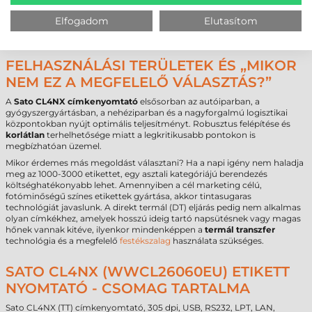
Cséveméret
40 mm / 76 mm
Elfogadom
Elutasítom
Interfész
USB
,
RS232
,
LPT
,
Ethernet
,
Bluetooth
Garancia
12 hónap
FELHASZNÁLÁSI TERÜLETEK ÉS „MIKOR
NEM EZ A MEGFELELŐ VÁLASZTÁS?”
A
Sato CL4NX címkenyomtató
elsősorban az autóiparban, a
gyógyszergyártásban, a nehéziparban és a nagyforgalmú logisztikai
központokban nyújt optimális teljesítményt. Robusztus felépítése és
korlátlan
terhelhetősége miatt a legkritikusabb pontokon is
megbízhatóan üzemel.
Mikor érdemes más megoldást választani? Ha a napi igény nem haladja
meg az 1000-3000 etikettet, egy asztali kategóriájú berendezés
költséghatékonyabb lehet. Amennyiben a cél marketing célú,
fotóminőségű színes etikettek gyártása, akkor tintasugaras
technológiát javaslunk. A direkt termál (DT) eljárás pedig nem alkalmas
olyan címkékhez, amelyek hosszú ideig tartó napsütésnek vagy magas
hőnek vannak kitéve, ilyenkor mindenképpen a
termál transzfer
technológia és a megfelelő
festékszalag
használata szükséges.
SATO CL4NX (WWCL26060EU) ETIKETT
NYOMTATÓ - CSOMAG TARTALMA
Sato CL4NX (TT) címkenyomtató, 305 dpi, USB, RS232, LPT, LAN,