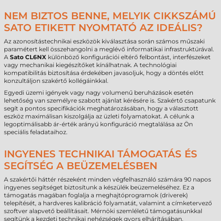
NEM BIZTOS BENNE, MELYIK CIKKSZÁMÚ
SATO ETIKETT NYOMTATÓ AZ IDEÁLIS?
Az azonosítástechnikai eszközök kiválasztása során számos műszaki
paramétert kell összehangolni a meglévő informatikai infrastruktúrával.
A
Sato CL6NX
különböző konfigurációi eltérő felbontást, interfészeket
vagy mechanikai kiegészítőket kínálhatnak. A technológiai
kompatibilitás biztosítása érdekében javasoljuk, hogy a döntés előtt
konzultáljon szakértő kollégáinkkal.
Egyedi üzemi igények vagy nagy volumenű beruházások esetén
lehetőség van személyre szabott ajánlat kérésére is. Szakértő csapatunk
segít a pontos specifikációk meghatározásában, hogy a választott
eszköz maximálisan kiszolgálja az üzleti folyamatokat. A célunk a
legoptimálisabb ár-érték arányú konfiguráció megtalálása az Ön
speciális feladataihoz.
INGYENES TECHNIKAI TÁMOGATÁS ÉS
SEGÍTSÉG A BEÜZEMELÉSBEN
A szakértői háttér részeként minden végfelhasználó számára 90 napos
ingyenes segítséget biztosítunk a készülék beüzemeléséhez. Ez a
támogatás magában foglalja a meghajtóprogramok (driverek)
telepítését, a hardveres kalibráció folyamatát, valamint a címketervező
szoftver alapvető beállításait. Mérnöki szemléletű támogatásunkkal
segítünk a kezdeti technikai nehézségek gyors elhárításában.