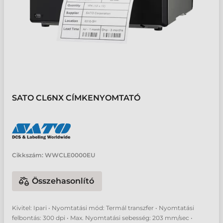
SATO CL6NX CÍMKENYOMTATÓ
Cikkszám:
WWCLE0000EU
Összehasonlító
Kivitel: Ipari • Nyomtatási mód: Termál transzfer • Nyomtatási
felbontás: 300 dpi • Max. Nyomtatási sebesség: 203 mm/sec •