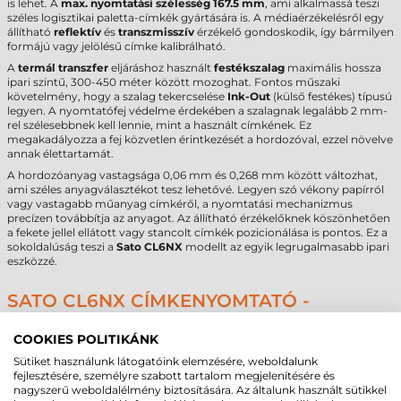
is lehet. A
max. nyomtatási szélesség
167.5 mm
, ami alkalmassá teszi
széles logisztikai paletta-címkék gyártására is. A médiaérzékelésről egy
állítható
reflektív
és
transzmisszív
érzékelő gondoskodik, így bármilyen
formájú vagy jelölésű címke kalibrálható.
A
termál transzfer
eljáráshoz használt
festékszalag
maximális hossza
ipari szintű, 300-450 méter között mozoghat. Fontos műszaki
követelmény, hogy a szalag tekercselése
Ink-Out
(külső festékes) típusú
legyen. A nyomtatófej védelme érdekében a szalagnak legalább 2 mm-
rel szélesebbnek kell lennie, mint a használt címkének. Ez
megakadályozza a fej közvetlen érintkezését a hordozóval, ezzel növelve
annak élettartamát.
A hordozóanyag vastagsága 0,06 mm és 0,268 mm között változhat,
ami széles anyagválasztékot tesz lehetővé. Legyen szó vékony papírról
vagy vastagabb műanyag címkéről, a nyomtatási mechanizmus
precízen továbbítja az anyagot. Az állítható érzékelőknek köszönhetően
a fekete jellel ellátott vagy stancolt címkék pozicionálása is pontos. Ez a
sokoldalúság teszi a
Sato CL6NX
modellt az egyik legrugalmasabb ipari
eszközzé.
SATO CL6NX CÍMKENYOMTATÓ -
MŰSZAKI PARAMÉTEREK
COOKIES POLITIKÁNK
Az alábbi táblázat összefoglalja a legfontosabb technikai adatokat a
Sütiket használunk látogatóink elemzésére, weboldalunk
gyors döntéstámogatás érdekében.
fejlesztésére, személyre szabott tartalom megjelenítésére és
nagyszerű weboldalélmény biztosítására. Az általunk használt sütikkel
Márka
Sato