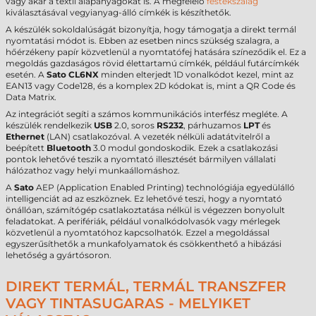
vagy akár a textil alapanyagokat is. A megfelelő
festékszalag
kiválasztásával vegyianyag-álló címkék is készíthetők.
A készülék sokoldalúságát bizonyítja, hogy támogatja a direkt termál
nyomtatási módot is. Ebben az esetben nincs szükség szalagra, a
hőérzékeny papír közvetlenül a nyomtatófej hatására színeződik el. Ez a
megoldás gazdaságos rövid élettartamú címkék, például futárcímkék
esetén. A
Sato CL6NX
minden elterjedt 1D vonalkódot kezel, mint az
EAN13 vagy Code128, és a komplex 2D kódokat is, mint a QR Code és
Data Matrix.
Az integrációt segíti a számos kommunikációs interfész megléte. A
készülék rendelkezik
USB
2.0, soros
RS232
, párhuzamos
LPT
és
Ethernet
(LAN) csatlakozóval. A vezeték nélküli adatátvitelről a
beépített
Bluetooth
3.0 modul gondoskodik. Ezek a csatlakozási
pontok lehetővé teszik a nyomtató illesztését bármilyen vállalati
hálózathoz vagy helyi munkaállomáshoz.
A
Sato
AEP (Application Enabled Printing) technológiája egyedülálló
intelligenciát ad az eszköznek. Ez lehetővé teszi, hogy a nyomtató
önállóan, számítógép csatlakoztatása nélkül is végezzen bonyolult
feladatokat. A perifériák, például vonalkódolvasók vagy mérlegek
közvetlenül a nyomtatóhoz kapcsolhatók. Ezzel a megoldással
egyszerűsíthetők a munkafolyamatok és csökkenthető a hibázási
lehetőség a gyártósoron.
DIREKT TERMÁL, TERMÁL TRANSZFER
VAGY TINTASUGARAS - MELYIKET