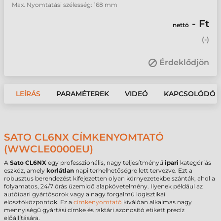
Max. Nyomtatási szélesség: 168 mm
- Ft
nettó
(
-
)
Érdeklődjön
LEÍRÁS
PARAMÉTEREK
VIDEÓ
KAPCSOLÓDÓ 
SATO CL6NX CÍMKENYOMTATÓ
(WWCLE0000EU)
A
Sato CL6NX
egy professzionális, nagy teljesítményű
ipari
kategóriás
eszköz, amely
korlátlan
napi terhelhetőségre lett tervezve. Ezt a
robusztus berendezést kifejezetten olyan környezetekbe szánták, ahol a
folyamatos, 24/7 órás üzemidő alapkövetelmény. Ilyenek például az
autóipari gyártósorok vagy a nagy forgalmú logisztikai
elosztóközpontok. Ez a
címkenyomtató
kiválóan alkalmas nagy
mennyiségű gyártási címke és raktári azonosító etikett precíz
előállítására.