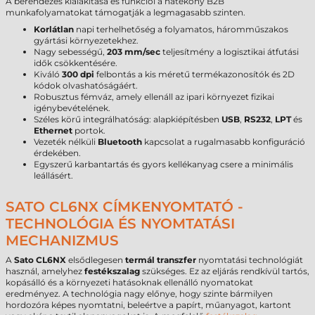
A berendezés kialakítása és funkciói a hatékony B2B
munkafolyamatokat támogatják a legmagasabb szinten.
Korlátlan
napi terhelhetőség a folyamatos, háromműszakos
gyártási környezetekhez.
Nagy sebességű,
203 mm/sec
teljesítmény a logisztikai átfutási
idők csökkentésére.
Kiváló
300 dpi
felbontás a kis méretű termékazonosítók és 2D
kódok olvashatóságáért.
Robusztus fémváz, amely ellenáll az ipari környezet fizikai
igénybevételének.
Széles körű integrálhatóság: alapkiépítésben
USB
,
RS232
,
LPT
és
Ethernet
portok.
Vezeték nélküli
Bluetooth
kapcsolat a rugalmasabb konfiguráció
érdekében.
Egyszerű karbantartás és gyors kellékanyag csere a minimális
leállásért.
SATO CL6NX CÍMKENYOMTATÓ -
TECHNOLÓGIA ÉS NYOMTATÁSI
MECHANIZMUS
A
Sato CL6NX
elsődlegesen
termál transzfer
nyomtatási technológiát
használ, amelyhez
festékszalag
szükséges. Ez az eljárás rendkívül tartós,
kopásálló és a környezeti hatásoknak ellenálló nyomatokat
eredményez. A technológia nagy előnye, hogy szinte bármilyen
hordozóra képes nyomtatni, beleértve a papírt, műanyagot, kartont