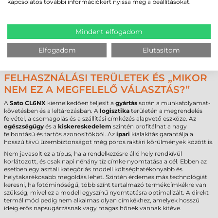
kapcsolatos további információkért nyissa meg a beállításokat.
Modell
CL6NX
Technológia
termál transzfer
Felbontás
300 dpi
Max. tekercsátmérő
220 mm
Mindent elfogadom
Cséveméret
76 mm
Interfész
USB
,
RS232
,
LPT
,
Ethernet
,
Bluetooth
Elfogadom
Elutasítom
Garancia
12 hónap
FELHASZNÁLÁSI TERÜLETEK ÉS „MIKOR
NEM EZ A MEGFELELŐ VÁLASZTÁS?”
A
Sato CL6NX
kiemelkedően teljesít a
gyártás
során a munkafolyamat-
követésben és a leltározásban. A
logisztika
területén a megrendelés
felvétel, a csomagolás és a szállítási címkézés alapvető eszköze. Az
egészségügy
és a
kiskereskedelem
szintén profitálhat a nagy
felbontású és tartós azonosítókból. Az
ipari
kialakítás garantálja a
hosszú távú üzembiztonságot még poros raktári körülmények között is.
Nem javasolt ez a típus, ha a rendelkezésre álló hely rendkívül
korlátozott, és csak napi néhány tíz címke nyomtatása a cél. Ebben az
esetben egy asztali kategóriás modell költséghatékonyabb és
helytakarékosabb megoldás lehet. Szintén érdemes más technológiát
keresni, ha fotóminőségű, több színt tartalmazó termékcímkékre van
szükség, mivel ez a modell egyszínű nyomtatásra optimalizált. A direkt
termál mód pedig nem alkalmas olyan címkékhez, amelyek hosszú
ideig erős napsugárzásnak vagy magas hőnek vannak kitéve.