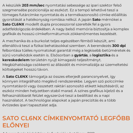
A készülék
203 mm/sec
nyomtatási sebessége az ipari szektor felső
szegmensébe pozicionálja az eszközt. Ez a tempó lehetővé teszi a
tömeges futárcímke nyomtatás és a termékazonosító címke előállítás
gyorsítását a hatékonyság romlása nélkül. A japán
Sato
mérnökei a
Sato CL6NX
modellt dupla processzorral szerelték fel a gyors
adatfeldolgozás érdekében. A nagy belső memória biztosítja a komplex
grafikák és hosszú címkeformátumok zökkenőmentes kezelését.
A mechanika és a burkolat teljes egészében fémből készült, ami
ellenállóvá teszi a fizikai behatásokkal szemben. A berendezés
300 dpi
felbontása tűéles nyomatokat garantál még a legkisebb betűméretek és
sűrű vonalkódok esetén is. Elsősorban a
gyártás
, a
logisztika
és a
kereskedelem
területén nyújt kimagasló teljesítményt.
Megbízhatósága csökkenti az állásidőt és minimalizálja az üzemeltetési
költségeket hosszú távon.
A
Sato CL6NX
támogatja az összes elterjedt parancsnyelvet, így
könnyen integrálható meglévő rendszerekbe. Legyen szó polccímke
nyomtatásról vagy összetett raktári azonosító etikett készítéséről, az
eszköz minden helyzetben stabil marad. A színes grafikus kijelző és a
felhasználóbarát felület egyszerűvé teszi a beállítást és a napi
használatot. A technológiai alapokat a japán precizitás és a több
évtizedes ipari tapasztalat adja.
SATO CL6NX CÍMKENYOMTATÓ LEGFŐBB
ELŐNYEI