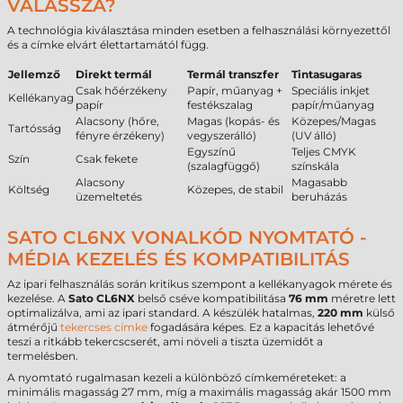
VÁLASSZA?
A technológia kiválasztása minden esetben a felhasználási környezettől
és a címke elvárt élettartamától függ.
Jellemző
Direkt termál
Termál transzfer
Tintasugaras
Csak hőérzékeny
Papír, műanyag +
Speciális inkjet
Kellékanyag
papír
festékszalag
papír/műanyag
Alacsony (hőre,
Magas (kopás- és
Közepes/Magas
Tartósság
fényre érzékeny)
vegyszerálló)
(UV álló)
Egyszínű
Teljes CMYK
Szín
Csak fekete
(szalagfüggő)
színskála
Alacsony
Magasabb
Költség
Közepes, de stabil
üzemeltetés
beruházás
SATO CL6NX VONALKÓD NYOMTATÓ -
MÉDIA KEZELÉS ÉS KOMPATIBILITÁS
Az ipari felhasználás során kritikus szempont a kellékanyagok mérete és
kezelése. A
Sato CL6NX
belső cséve kompatibilitása
76 mm
méretre lett
optimalizálva, ami az ipari standard. A készülék hatalmas,
220 mm
külső
átmérőjű
tekercses címke
fogadására képes. Ez a kapacitás lehetővé
teszi a ritkább tekercscserét, ami növeli a tiszta üzemidőt a
termelésben.
A nyomtató rugalmasan kezeli a különböző címkeméreteket: a
minimális magasság 27 mm, míg a maximális magasság akár 1500 mm