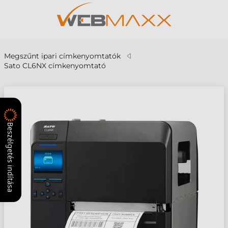
Megszűnt ipari címkenyomtatók
Sato CL6NX címkenyomtató
Beszélgetés indítása