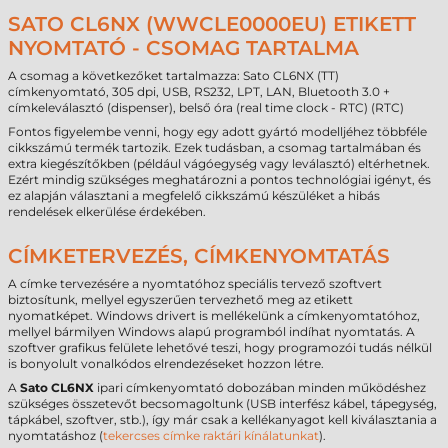
SATO CL6NX (WWCLE0000EU) ETIKETT
NYOMTATÓ - CSOMAG TARTALMA
A csomag a következőket tartalmazza: Sato CL6NX (TT)
címkenyomtató, 305 dpi, USB, RS232, LPT, LAN, Bluetooth 3.0 +
címkeleválasztó (dispenser), belső óra (real time clock - RTC) (RTC)
Fontos figyelembe venni, hogy egy adott gyártó modelljéhez többféle
cikkszámú termék tartozik. Ezek tudásban, a csomag tartalmában és
extra kiegészítőkben (például vágóegység vagy leválasztó) eltérhetnek.
Ezért mindig szükséges meghatározni a pontos technológiai igényt, és
ez alapján választani a megfelelő cikkszámú készüléket a hibás
rendelések elkerülése érdekében.
CÍMKETERVEZÉS, CÍMKENYOMTATÁS
A címke tervezésére a nyomtatóhoz speciális tervező szoftvert
biztosítunk, mellyel egyszerűen tervezhető meg az etikett
nyomatképet. Windows drivert is mellékelünk a címkenyomtatóhoz,
mellyel bármilyen Windows alapú programból indíhat nyomtatás. A
szoftver grafikus felülete lehetővé teszi, hogy programozói tudás nélkül
is bonyolult vonalkódos elrendezéseket hozzon létre.
A
Sato CL6NX
ipari címkenyomtató dobozában minden működéshez
szükséges összetevőt becsomagoltunk (USB interfész kábel, tápegység,
tápkábel, szoftver, stb.), így már csak a kellékanyagot kell kiválasztania a
nyomtatáshoz (
tekercses címke raktári kínálatunkat
).