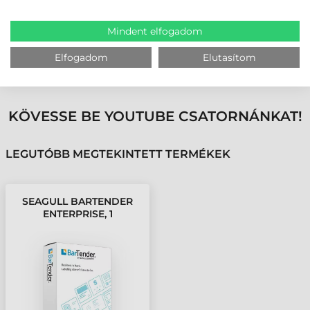
üzletmenet folytonosságát és a katasztrófa utáni helyreállítást
magas rendelkezésre állási lehetőségekkel
Mindent elfogadom
Elfogadom
Elutasítom
MEGBÍZHAT BENNÜNK! ISMERJE MEG
VÁSÁRLÓINK VÉLEMÉNYÉT
KÖVESSE BE YOUTUBE CSATORNÁNKAT!
LEGUTÓBB MEGTEKINTETT TERMÉKEK
SEAGULL BARTENDER
ENTERPRISE, 1
NYOMTATÓ