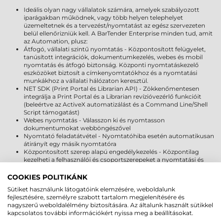
Ideális olyan nagy vállalatok számára, amelyek szabályozott
iparágakban működnek, vagy több helyen telephelyet
üzemeltetnek és a tervezést/nyomtatást az egész szervezeten
belül ellenőrizniük kell. A BarTender Enterprise minden tud, amit
az Automation, plusz:
Átfogó, vállalati szintű nyomtatás - Központosított felügyelet,
tanúsított integrációk, dokumentumkezelés, webes és mobil
nyomtatás és átfogó biztonság. Központi nyomtatáskezelő
eszközöket biztosít a címkenyomtatókhoz és a nyomtatási
munkákhoz a vállalati hálózaton keresztül.
NET SDK (Print Portal és Librarian API) - Zökkenőmentesen
integrálja a Print Portal és a Librarian revízióvezérlő funkcióit
(beleértve az ActiveX automatizálást és a Command Line/Shell
Script támogatást)
Webes nyomtatás - Válasszon ki és nyomtasson
dokumentumokat webböngészővel
Nyomtató feladatátvétel - Nyomtatóhiba esetén automatikusan
átirányít egy másik nyomtatóra
Központosított szerep alapú engedélykezelés - Központilag
kezelheti a felhasználói és csoportszerepeket a nyomtatási és
kezelési szolgáltatásokhoz
Sablonfájlok és revízióvezérlés - Változatok kezelése a szervezeten
COOKIES POLITIKÁNK
belül – a változtatásokat azonnal elérhetővé teheti minden
Sütiket használunk látogatóink elemzésére, weboldalunk
felhasználó számára
fejlesztésére, személyre szabott tartalom megjelenítésére és
Dokumentum titkosítás - Biztonságos dokumentumhasználat az
nagyszerű weboldalélmény biztosítására. Az általunk használt sütikkel
ellenőrzött BarTender munkaállomások között
kapcsolatos további információkért nyissa meg a beállításokat.
Biztonsági mentési és rugalmas licencszerver - Javítsa az