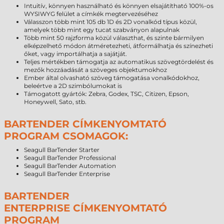
Intuitív, könnyen használható és könnyen elsajátítható 100%-os
WYSIWYG felület a címkék megtervezéséhez
Válasszon több mint 105 db 1D és 2D vonalkód típus közül,
amelyek több mint egy tucat szabványon alapulnak
Több mint 50 rajzforma közül választhat, és szinte bármilyen
elképzelhető módon átméretezheti, átformálhatja és színezheti
őket, vagy importálhatja a sajátját.
Teljes mértékben támogatja az automatikus szövegtördelést és
mezők hozzáadását a szöveges objektumokhoz
Ember által olvasható szöveg támogatása vonalkódokhoz,
beleértve a 2D szimbólumokat is
Támogatott gyártók: Zebra, Godex, TSC, Citizen, Epson,
Honeywell, Sato, stb.
BARTENDER CÍMKENYOMTATÓ
PROGRAM CSOMAGOK:
Seagull BarTender Starter
Seagull BarTender Professional
Seagull BarTender Automation
Seagull BarTender Enterprise
BARTENDER
ENTERPRISE CÍMKENYOMTATÓ
PROGRAM