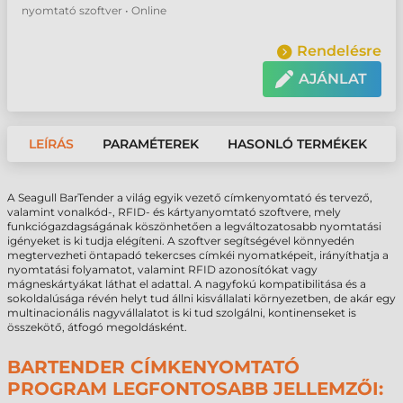
nyomtató szoftver • Online
Rendelésre
AJÁNLAT
LEÍRÁS
PARAMÉTEREK
HASONLÓ TERMÉKEK
A Seagull BarTender a világ egyik vezető címkenyomtató és tervező,
valamint vonalkód-, RFID- és kártyanyomtató szoftvere, mely
funkciógazdagságának köszönhetően a legváltozatosabb nyomtatási
igényeket is ki tudja elégíteni. A szoftver segítségével könnyedén
megtervezheti öntapadó tekercses címkéi nyomatképeit, irányíthatja a
nyomtatási folyamatot, valamint RFID azonosítókat vagy
mágneskártyákat láthat el adattal. A nagyfokú kompatibilitása és a
sokoldalúsága révén helyt tud állni kisvállalati környezetben, de akár egy
multinacionális nagyvállalatot is ki tud szolgálni, kontinenseket is
összekötő, átfogó megoldásként.
BARTENDER CÍMKENYOMTATÓ
PROGRAM LEGFONTOSABB JELLEMZŐI: