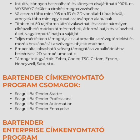
Intuitív, könnyen használható és könnyen elsajátítható 100%-os
WYSIWYG felület a címkék megtervezéséhez
Válasszon több mint 105 db 1D és 2D vonalkód típus közül,
amelyek több mint egy tucat szabványon alapulnak
Több mint 50 rajzforma közül választhat, és szinte bármilyen
elképzelhető módon átméretezheti, átformálhatja és színezheti
őket, vagy importálhatja a sajátját.
Teljes mértékben támogatja az automatikus szövegtördelést és
mezők hozzáadását a szöveges objektumokhoz
Ember által olvasható szöveg támogatása vonalkódokhoz,
beleértve a 2D szimbólumokat is
Támogatott gyártók: Zebra, Godex, TSC, Citizen, Epson,
Honeywell, Sato, stb.
BARTENDER CÍMKENYOMTATÓ
PROGRAM CSOMAGOK:
Seagull BarTender Starter
Seagull BarTender Professional
Seagull BarTender Automation
Seagull BarTender Enterprise
BARTENDER
ENTERPRISE CÍMKENYOMTATÓ
PROGRAM