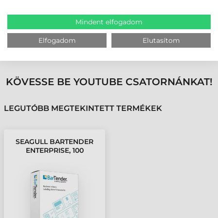
üzletmenet folytonosságát és a katasztrófa utáni helyreállítást
magas rendelkezésre állási lehetőségekkel
Mindent elfogadom
Elfogadom
Elutasítom
MEGBÍZHAT BENNÜNK! ISMERJE MEG
VÁSÁRLÓINK VÉLEMÉNYÉT
KÖVESSE BE YOUTUBE CSATORNÁNKAT!
LEGUTÓBB MEGTEKINTETT TERMÉKEK
SEAGULL BARTENDER
ENTERPRISE, 100
NYOMTATÓ