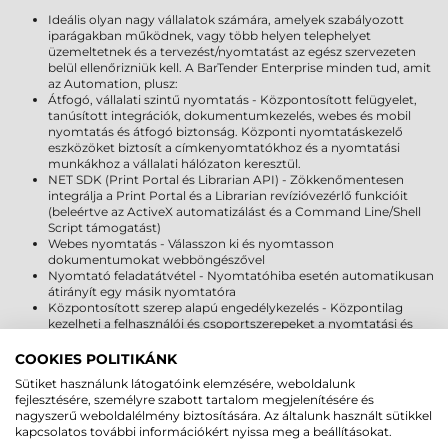
Ideális olyan nagy vállalatok számára, amelyek szabályozott
iparágakban működnek, vagy több helyen telephelyet
üzemeltetnek és a tervezést/nyomtatást az egész szervezeten
belül ellenőrizniük kell. A BarTender Enterprise minden tud, amit
az Automation, plusz:
Átfogó, vállalati szintű nyomtatás - Központosított felügyelet,
tanúsított integrációk, dokumentumkezelés, webes és mobil
nyomtatás és átfogó biztonság. Központi nyomtatáskezelő
eszközöket biztosít a címkenyomtatókhoz és a nyomtatási
munkákhoz a vállalati hálózaton keresztül.
NET SDK (Print Portal és Librarian API) - Zökkenőmentesen
integrálja a Print Portal és a Librarian revízióvezérlő funkcióit
(beleértve az ActiveX automatizálást és a Command Line/Shell
Script támogatást)
Webes nyomtatás - Válasszon ki és nyomtasson
dokumentumokat webböngészővel
Nyomtató feladatátvétel - Nyomtatóhiba esetén automatikusan
átirányít egy másik nyomtatóra
Központosított szerep alapú engedélykezelés - Központilag
kezelheti a felhasználói és csoportszerepeket a nyomtatási és
kezelési szolgáltatásokhoz
Sablonfájlok és revízióvezérlés - Változatok kezelése a szervezeten
COOKIES POLITIKÁNK
belül – a változtatásokat azonnal elérhetővé teheti minden
Sütiket használunk látogatóink elemzésére, weboldalunk
felhasználó számára
fejlesztésére, személyre szabott tartalom megjelenítésére és
Dokumentum titkosítás - Biztonságos dokumentumhasználat az
nagyszerű weboldalélmény biztosítására. Az általunk használt sütikkel
ellenőrzött BarTender munkaállomások között
kapcsolatos további információkért nyissa meg a beállításokat.
Biztonsági mentési és rugalmas licencszerver - Javítsa az