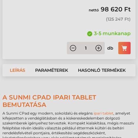
98 620 Ft
nettó
(
125 247 Ft
)
3-5 munkanap
db
LEÍRÁS
PARAMÉTEREK
HASONLÓ TERMÉKEK
A SUNMI CPAD IPARI TABLET
BEMUTATÁSA
A Sunmi CPad egy modern, sokoldalú és elegáns
ipari tablet
, amelyet
kifejezetten a vendéglátásban és a kiskereskedelemben dolgozó
szakemberek igényeihez terveztek. Kompakt kialakítása, mégis masszív
felépítése révén ideális választás például éttermek kültéri és beltéri
rendelésfelvételi pontjaira, értékesítési segédeszközként,
készletellenőrzéshez vagy akár reklámtartalmak megjelenítésére.