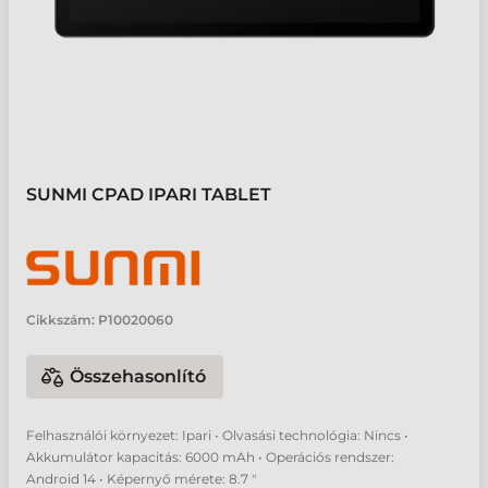
SUNMI CPAD IPARI TABLET
Cikkszám:
P10020060
Összehasonlító
Felhasználói környezet: Ipari • Olvasási technológia: Nincs •
Akkumulátor kapacitás: 6000 mAh • Operációs rendszer:
Android 14 • Képernyő mérete: 8.7 "