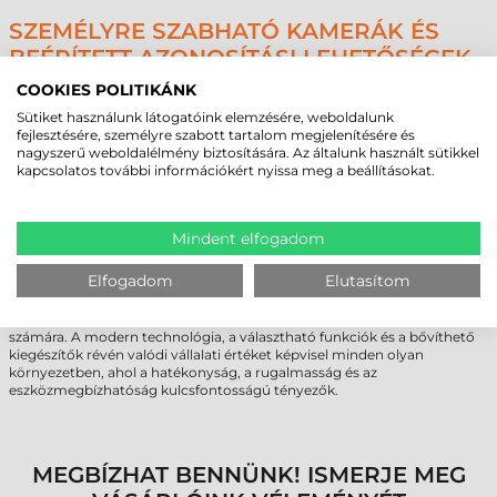
SZEMÉLYRE SZABHATÓ KAMERÁK ÉS
BEÉPÍTETT AZONOSÍTÁSI LEHETŐSÉGEK
A Sunmi CPad tablet különféle kamerakialakításokkal választható. Az
COOKIES POLITIKÁNK
előlapi kamera minden változatnál 5 MP-es fix fókuszú, míg a hátlapi
Sütiket használunk látogatóink elemzésére, weboldalunk
kamerából igény szerint 8 vagy 13 MP-es autofókuszos egység
fejlesztésére, személyre szabott tartalom megjelenítésére és
választható. Ez lehetővé teszi a vizuális dokumentációt, beolvasást, vagy
nagyszerű weboldalélmény biztosítására. Az általunk használt sütikkel
videós kapcsolattartást a felhasználási terület függvényében.
kapcsolatos további információkért nyissa meg a beállításokat.
Az NFC funkció különlegessége, hogy közvetlenül a kijelzőbe van
integrálva. A rendszer támogatja a SoftPOS-fizetéseket, kulcskártya-
aktiválást, azonosítók beolvasását és egyéb, vállalati szintű azonosítási
Mindent elfogadom
funkciókat. A technológia kompatibilis az ISO/IEC 14443, MIFARE, Felica
és ISO 15693 szabványokkal is.
Elfogadom
Elutasítom
A Sunmi CPad ipari tablet egy stílusos, mégis ipari szintű
megbízhatóságot képviselő tablet, amely tökéletes választás
vendéglátóhelyek, üzletek, szervizközpontok és logisztikai egységek
számára. A modern technológia, a választható funkciók és a bővíthető
kiegészítők révén valódi vállalati értéket képvisel minden olyan
környezetben, ahol a hatékonyság, a rugalmasság és az
eszközmegbízhatóság kulcsfontosságú tényezők.
MEGBÍZHAT BENNÜNK! ISMERJE MEG