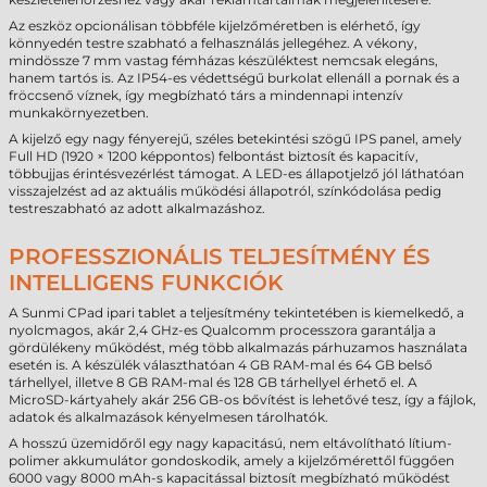
Az eszköz opcionálisan többféle kijelzőméretben is elérhető, így
könnyedén testre szabható a felhasználás jellegéhez. A vékony,
mindössze 7 mm vastag fémházas készüléktest nemcsak elegáns,
hanem tartós is. Az IP54-es védettségű burkolat ellenáll a pornak és a
fröccsenő víznek, így megbízható társ a mindennapi intenzív
munkakörnyezetben.
A kijelző egy nagy fényerejű, széles betekintési szögű IPS panel, amely
Full HD (1920 × 1200 képpontos) felbontást biztosít és kapacitív,
többujjas érintésvezérlést támogat. A LED-es állapotjelző jól láthatóan
visszajelzést ad az aktuális működési állapotról, színkódolása pedig
testreszabható az adott alkalmazáshoz.
PROFESSZIONÁLIS TELJESÍTMÉNY ÉS
INTELLIGENS FUNKCIÓK
A Sunmi CPad ipari tablet a teljesítmény tekintetében is kiemelkedő, a
nyolcmagos, akár 2,4 GHz-es Qualcomm processzora garantálja a
gördülékeny működést, még több alkalmazás párhuzamos használata
esetén is. A készülék választhatóan 4 GB RAM-mal és 64 GB belső
tárhellyel, illetve 8 GB RAM-mal és 128 GB tárhellyel érhető el. A
MicroSD-kártyahely akár 256 GB-os bővítést is lehetővé tesz, így a fájlok,
adatok és alkalmazások kényelmesen tárolhatók.
A hosszú üzemidőről egy nagy kapacitású, nem eltávolítható lítium-
polimer akkumulátor gondoskodik, amely a kijelzőmérettől függően
6000 vagy 8000 mAh-s kapacitással biztosít megbízható működést