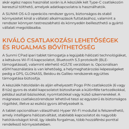
akár egész napos használat során is.A készülék két Type-C csatlakozón
keresztül tölthető, amelyek adatkapcsolatra is használhatók.
A SUNMI OS 4.0 operációs rendszer gyors, biztonságos és stabil
környezetet kínál a vállalati alkalmazások futtatásához, valamint a
rendszer könnyen testreszabható és könnyedén beilleszthető a gyártó
vállalati megoldásaiba.
KIVÁLÓ CSATLAKOZÁSI LEHETŐSÉGEK
ÉS RUGALMAS BŐVÍTHETŐSÉG
A Sunmi CPad ipari tablet támogatja a legújabb hálózati technológiákat,
a kétsávos Wi-Fi 6 kapcsolatot, Bluetooth 5.3 protokollt (BLE-
támogatással), valamint elérhető 4G/LTE verzióban is. Opcionálisan
eSIM használatára is van lehetőség, a helymeghatározási képességeket
pedig a GPS, GLONASS, Beidou és Galileo rendszerek együttes
támogatása biztosítja.
A készülék hátoldalán és alján elhelyezett Pogo PIN csatlakozók (6 vagy
8 tűs) gyors és stabil kapcsolatot biztosítanak a különféle tartozékokkal,
például asztali bázisokkal, nyomtatókkal vagy külső szkennerekkel. A
mágneses csatlakozórendszer lehetővé teszi az egyszerű és biztonságos
rögzítést, illetve az eszköz gyors áthelyezését is.
A tablet opcionálisan választható Hyper Wi-Fi modullal is felszerelhető,
amely intelligens hálózatváltást, stabilabb kapcsolatot és nagyobb
hatótávolságot kínál, így ideális forgalmas, több hozzáférési ponttal
rendelkező környezetekben.