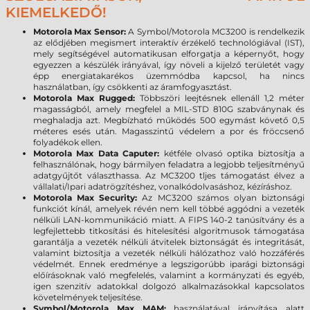
KIEMELKEDŐ!
Motorola Max Sensor:
A Symbol/Motorola MC3200 is rendelkezik
az elődjében megismert interaktív érzékelő technológiával (IST),
mely segítségével automatikusan elforgatja a képernyőt, hogy
egyezzen a készülék irányával, így növeli a kijelző területét vagy
épp energiatakarékos üzemmódba kapcsol, ha nincs
használatban, így csökkenti az áramfogyasztást.
Motorola Max Rugged:
Többszöri leejtésnek ellenáll 1,2 méter
magasságból, amely megfelel a MIL-STD 810G szabványnak és
meghaladja azt. Megbízható működés 500 egymást követő 0,5
méteres esés után. Magasszintű védelem a por és fröccsenő
folyadékok ellen.
Motorola Max Data Caputer:
kétféle olvasó optika biztosítja a
felhasználónak, hogy bármilyen feladatra a legjobb teljesítményű
adatgyűjtőt választhassa. Az MC3200 tljes támogatást élvez a
vállalati/Ipari adatrögzítéshez, vonalkódolvasáshoz, kézíráshoz.
Motorola Max Security:
Az MC3200 számos olyan biztonsági
funkciót kínál, amelyek révén nem kell többé aggódni a vezeték
nélküli LAN-kommunikáció miatt. A FIPS 140-2 tanúsítvány és a
legfejlettebb titkosítási és hitelesítési algoritmusok támogatása
garantálja a vezeték nélküli átvitelek biztonságát és integritását,
valamint biztosítja a vezeték nélküli hálózathoz való hozzáférés
védelmét. Ennek eredménye a legszigorúbb iparági biztonsági
előírásoknak való megfelelés, valamint a kormányzati és egyéb,
igen szenzitív adatokkal dolgozó alkalmazásokkal kapcsolatos
követelmények teljesítése.
Symbol/Motorola Max MAM:
használatával irányítása alatt