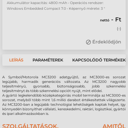
Akkumulátor kapacitás: 4800 mAh • Operációs rendszer:
Windows Embedded Compact 7.0 • Képernyő mérete: 3 "
- Ft
nettó
(
-
)
Érdeklődjön
LEÍRÁS
PARAMÉTEREK
KAPCSOLÓDÓ TERMÉKEK
A Symbol/Motorola MC3200 adatgyűjtő, az MC3000-es sorozat
legújabb, harmadik generációs változata. Az MC3200 nagyobb
teljesítményű, gyorsabb, biztonságosabb, jobb szkennelési
teljesítményt és több szkennelési opciót nyújt, mint elődei.
A gyártó legkelendőbb középkategóriás mobil terminálja az MC3000-es
sorozat, melyből több mint 1,6 millió darabot értékesítettek világszerte.
Az MC3200-ban a legújabb technológiai lehetőségek kaptak helyet, így
könnyedén bizonyíthat vállalati, kereskedelmi, raktári, logisztikai, gyártói
és ipari alkalmazásokban is.
SZOLGÁLTATÁSOK, AMITŐL