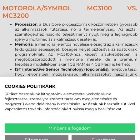
MOTOROLA/SYMBOL MC3100 VS.
MC3200
Processzor:
a DualCore processzornak köszönhetően gyorsabb
az alkalmazások futtatása, nő a termelékenység. Az asztali
számítógéphez hasonló teljesítményt nyújt még a legnagyobb
igényű multimédiás alkalmazások esetén is.
Memória:
a memória jelentős növelése elősegíti az alkalmazások
feldolgozási sebességét, bőséges helyet biztosítva az adatoknak,
programoknak. Az MC3100-hoz képest alapkiépítésben is
megtöbbszöröződött a memória mérete, de a prémium
kiépítésű modellekben akár 1 GB RAM és 4 GB Flash is kérhető.
IST (Interactive Sensor Technology) (opcionális):
lehetővé teszi,
hogy élvonalbeli mozgás-alapú alkalmazásokat használjunk,
beleértve a dinamikus képernyő tájolást, energiagazdálkodási és
a szabadesés eseménynaplózása, valamint hozzáférést a
COOKIES POLITIKÁNK
gyorsulásmérő adataihoz egyedi alkalmazások számára.
Sütiket használunk látogatóink elemzésére, weboldalunk
Operációs rendszer:
a legújabb Microsoft Windows Embedded
fejlesztésére, személyre szabott tartalom megjelenítésére és
Compact 7.0, vagy Jelly Bean Android 4.1 lehetővé teszi, hogy a
nagyszerű weboldalélmény biztosítására. Az általunk használt sütikkel
programok kihasználják a legújabb fejlesztéseket, beleértve a
kapcsolatos további információkért nyissa meg a beállításokat.
fokozott rugalmasságot és a biztonságot.
Bluetooth & Wlan:
a legújabb vezeték nélküli technológia
(Bluetooth 2.1 EDR, Wlan 802.11 a/b/g/n) gyorsabb kapcsolat
mellett, megfelel a FIPS 140-2 Level1 kormányzati előírásoknak,
Mindent elfogadom
így nő az adatbiztonság, de ennek ellenére nem csökken a
készülék, vagy az applikáció teljesítménye.
Kompatibilitás:
a Symbol/Motorola MC3200 kompatibilis a
Elfogadom
Elutasítom