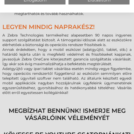
meglévő MC3000-es sorozat kiegészítőivel, így az új készülék
beszerzésekor a régi dokkolók, kábelek, fejhallgatók is
megtarthatók és tovább használhatók.
LEGYEN MINDIG NAPRAKÉSZ!
A Zebra Technologies termékeihez alapesetben 90 napos ingyenes
support szolgáltatást biztosít. A támogatási időszak alatt az eszközökre
elérhetőek a biztonsági és operációs rendszer frissítések is.
Annak érdekében, hogy a mobil eszközei (adatgyűjtő, tablet, stb.) a
határidő lejárta után is megfelelő védelmet és frissítéseket kapjanak,
javasoljuk Zebra OneCare kiterjesztett garancia szolgáltatás vásárlását.
Így akár sok évig maximalizálhatja a befektetés megtérülését.
Adatgyűjtő vagy ipari tablet vásárlása esetén mindig vegye figyelembe,
hogy operációs rendszertől függetlenül az eszközön semmilyen előre
telepített ügyviteli szoftver nem található. Az általunk készített egyedi
mobil applikációk nagyban hozzájárulnak ügyfeleink ügymenetének
egyszerűsítéséhez, gyorsításához és hatékonyabbá tételéhez. Vásárlás
előtt erről egyeztessen kollégáinkkal!
MEGBÍZHAT BENNÜNK! ISMERJE MEG
VÁSÁRLÓINK VÉLEMÉNYÉT