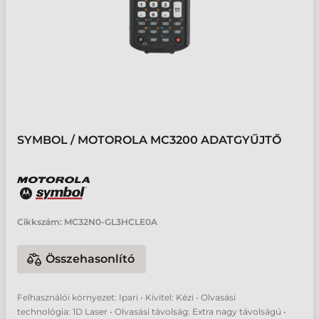
SYMBOL / MOTOROLA MC3200 ADATGYŰJTŐ
Cikkszám:
MC32N0-GL3HCLE0A
Összehasonlító
Felhasználói környezet: Ipari • Kivitel: Kézi • Olvasási
technológia: 1D Laser • Olvasási távolság: Extra nagy távolságú •