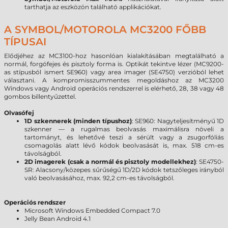
tarthatja az eszközön található applikációkat.
A SYMBOL/MOTOROLA MC3200 FŐBB
TÍPUSAI
Elődjéhez az MC3100-hoz hasonlóan kialakításában megtalálható a
normál, forgófejes és pisztoly forma is. Optikát tekintve lézer (MC9200-
as stípusból ismert SE960) vagy area imager (SE4750) verzióból lehet
választani. A kompromisszummentes megoldáshoz az MC3200
Windows vagy Android operációs rendszerrel is elérhető, 28, 38 vagy 48
gombos billentyűzettel.
Olvasófej
1D szkennerek (minden típushoz)
:
SE960: Nagyteljesítményű 1D
szkenner — a rugalmas beolvasás maximálisra növeli a
tartományt, és lehetővé teszi a sérült vagy a zsugorfóliás
csomagolás alatt lévő kódok beolvasását is, max. 518 cm-es
távolságból.
2D imagerek (csak a normál és pisztoly modellekhez)
:
SE4750-
SR: Alacsony/közepes sűrűségű 1D/2D kódok tetszőleges irányból
való beolvasásához, max. 92,2 cm-es távolságból.
Operációs rendszer
Microsoft Windows Embedded Compact 7.0
Jelly Bean Android 4.1