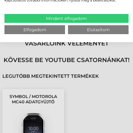
kapcsolatos további információkért nyissa meg a beállításokat.
és kültéren egyaránt használható, miközben lényegesen kevesebb
energiát fogyaszt konkurens társaihoz képest. A képernyő a nagy
környezeti megvilágítású helyeken is jól olvasható, így ideális választás a
Mindent elfogadom
kültéri alkalmazások esetén!
Elfogadom
Elutasítom
MEGBÍZHAT BENNÜNK! ISMERJE MEG
VÁSÁRLÓINK VÉLEMÉNYÉT
KÖVESSE BE YOUTUBE CSATORNÁNKAT!
LEGUTÓBB MEGTEKINTETT TERMÉKEK
SYMBOL / MOTOROLA
MC40 ADATGYŰJTŐ