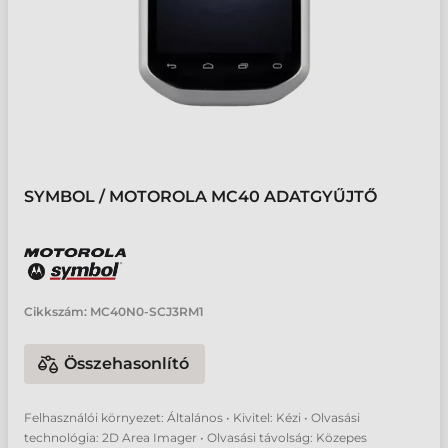
SYMBOL / MOTOROLA MC40 ADATGYŰJTŐ
Cikkszám:
MC40N0-SCJ3RM1
Összehasonlító
Felhasználói környezet: Általános • Kivitel: Kézi • Olvasási
technológia: 2D Area Imager • Olvasási távolság: Közepes