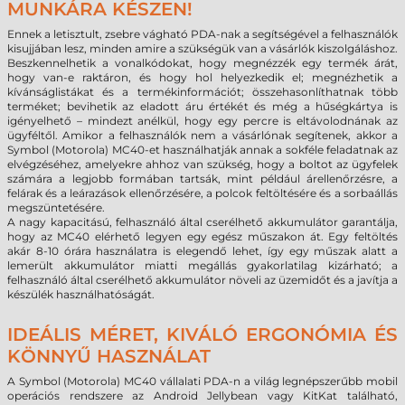
MUNKÁRA KÉSZEN!
Ennek a letisztult, zsebre vágható PDA-nak a segítségével a felhasználók
kisujjában lesz, minden amire a szükségük van a vásárlók kiszolgáláshoz.
Beszkennelhetik a vonalkódokat, hogy megnézzék egy termék árát,
hogy van-e raktáron, és hogy hol helyezkedik el; megnézhetik a
kívánságlistákat és a termékinformációt; összehasonlíthatnak több
terméket; bevihetik az eladott áru értékét és még a hűségkártya is
igényelhető – mindezt anélkül, hogy egy percre is eltávolodnának az
ügyféltől. Amikor a felhasználók nem a vásárlónak segítenek, akkor a
Symbol (Motorola) MC40-et használhatják annak a sokféle feladatnak az
elvégzéséhez, amelyekre ahhoz van szükség, hogy a boltot az ügyfelek
számára a legjobb formában tartsák, mint például árellenőrzésre, a
felárak és a leárazások ellenőrzésére, a polcok feltöltésére és a sorbaállás
megszüntetésére.
A nagy kapacitású, felhasználó által cserélhető akkumulátor garantálja,
hogy az MC40 elérhető legyen egy egész műszakon át. Egy feltöltés
akár 8-10 órára használatra is elegendő lehet, így egy műszak alatt a
lemerült akkumulátor miatti megállás gyakorlatilag kizárható; a
felhasználó által cserélhető akkumulátor növeli az üzemidőt és a javítja a
készülék használhatóságát.
IDEÁLIS MÉRET, KIVÁLÓ ERGONÓMIA ÉS
KÖNNYŰ HASZNÁLAT
A Symbol (Motorola) MC40 vállalati PDA-n a világ legnépszerűbb mobil
operációs rendszere az Android Jellybean vagy KitKat található,