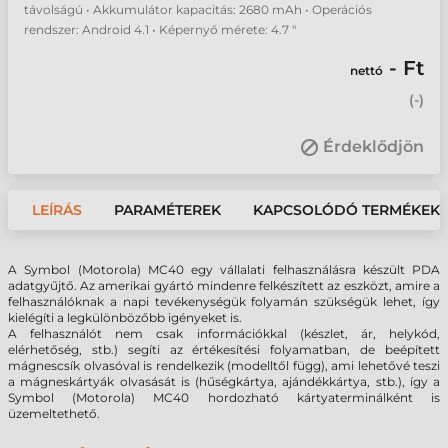
távolságú • Akkumulátor kapacitás: 2680 mAh • Operációs
rendszer: Android 4.1 • Képernyő mérete: 4.7 "
- Ft
nettó
(
-
)
Érdeklődjön
LEÍRÁS
PARAMÉTEREK
KAPCSOLÓDÓ TERMÉKEK
A Symbol (Motorola) MC40 egy vállalati felhasználásra készült PDA
adatgyűjtő. Az amerikai gyártó mindenre felkészített az eszközt, amire a
felhasználóknak a napi tevékenységük folyamán szükségük lehet, így
kielégíti a legkülönbözőbb igényeket is.
A felhasználót nem csak információkkal (készlet, ár, helykód,
elérhetőség, stb.) segíti az értékesítési folyamatban, de beépített
mágnescsík olvasóval is rendelkezik (modelltől függ), ami lehetővé teszi
a mágneskártyák olvasását is (hűségkártya, ajándékkártya, stb.), így a
Symbol (Motorola) MC40 hordozható kártyaterminálként is
üzemeltethető.