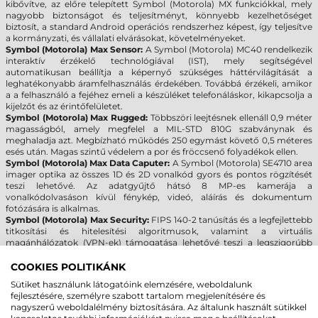
kibővítve, az előre telepített Symbol (Motorola) MX funkciókkal, mely
nagyobb biztonságot és teljesítményt, könnyebb kezelhetőséget
biztosít, a standard Android operációs rendszerhez képest, így teljesítve
a kormányzati, és vállalati elvárásokat, követelményeket.
Symbol (Motorola) Max Sensor:
A Symbol (Motorola) MC40 rendelkezik
interaktív érzékelő technológiával (IST), mely segítségével
automatikusan beállítja a képernyő szükséges háttérvilágítását a
leghatékonyabb áramfelhasználás érdekében. Továbbá érzékeli, amikor
a a felhasználó a fejéhez emeli a készüléket telefonáláskor, kikapcsolja a
kijelzőt és az érintőfelületet.
Symbol (Motorola) Max Rugged:
Többszöri leejtésnek ellenáll 0,9 méter
magasságból, amely megfelel a MIL-STD 810G szabványnak és
meghaladja azt. Megbízható működés 250 egymást követő 0,5 méteres
esés után. Magas szintű védelem a por és fröccsenő folyadékok ellen.
Symbol (Motorola) Max Data Caputer:
A Symbol (Motorola) SE4710 area
imager optika az összes 1D és 2D vonalkód gyors és pontos rögzítését
teszi lehetővé. Az adatgyűjtő hátsó 8 MP-es kamerája a
vonalkódolvasáson kívül fénykép, videó, aláírás és dokumentum
fotózására is alkalmas.
Symbol (Motorola) Max Security:
FIPS 140-2 tanúsítás és a legfejlettebb
titkosítási és hitelesítési algoritmusok, valamint a virtuális
magánhálózatok (VPN-ek) támogatása lehetővé teszi a legszigorúbb
iparági biztonsági előírásoknak való megfelelést, ideértve a szenzitív
adatokkal dolgozó kormányzati alkalmazásokat is.
COOKIES POLITIKÁNK
Sütiket használunk látogatóink elemzésére, weboldalunk
AMIKOR A LÁTSZAT A LÉNYEG!
fejlesztésére, személyre szabott tartalom megjelenítésére és
nagyszerű weboldalélmény biztosítására. Az általunk használt sütikkel
A 4.3"-os, Gorilla Glass 3, nagy felbontású (480*800 pixel) kijelző beltéren