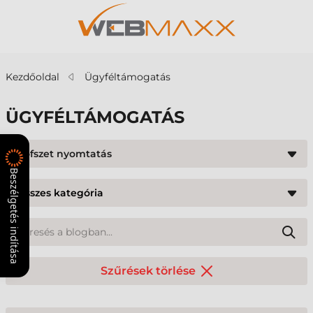
Kezdőoldal
Ügyféltámogatás
ÜGYFÉLTÁMOGATÁS
#ofszet nyomtatás
Beszélgetés indítása
Szűrések törlése