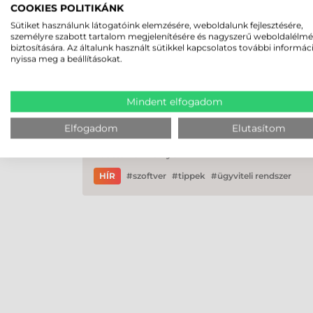
COOKIES POLITIKÁNK
Sütiket használunk látogatóink elemzésére, weboldalunk fejlesztésére,
személyre szabott tartalom megjelenítésére és nagyszerű weboldalélm
biztosítására. Az általunk használt sütikkel kapcsolatos további informác
nyissa meg a beállításokat.
Mindent elfogadom
AZ ADATGYŰJTŐ, CÍMKENYOMTA
RENDSZER NÖVELI A WEBÁRUHÁ
Elfogadom
Elutasítom
Esettanulmányok
HÍR
szoftver
tippek
ügyviteli rendszer