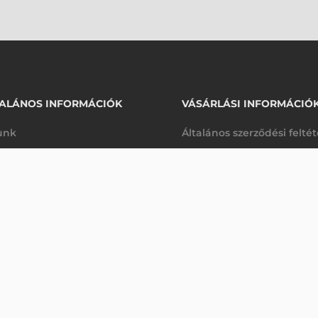
ALÁNOS INFORMÁCIÓK
VÁSÁRLÁSI INFORMÁCIÓ
unk
Általános szerződési felté
rhetőségek
Adatkezelési tájékoztató
arancia
Szállítási és fizetési feltét
K
Jogi nyilatkozat
káink
Elállás a szerződéstől
k végleges törlése
Utalásos fizetési lehetősé
p-Desk
Legyen viszonteladónk