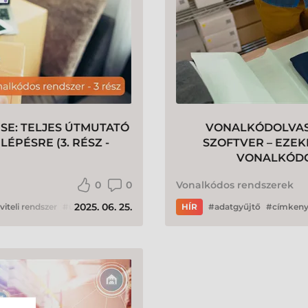
E: TELJES ÚTMUTATÓ
VONALKÓDOLVASÓ
PÉSRE (3. RÉSZ -
SZOFTVER – EZE
VONALKÓDOS
0
0
Vonalkódos rendszerek
2025. 06. 25.
viteli rendszer
ügyviteli rendszer
vonalkód
HÍR
vonalkódos rendszer
adatgyűjtő
címken