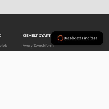
K
KIEMELT GYÁRTÓINK
Beszélgetés indítása
telek
Avery Zweckform
Datalogic
elek
Epson
Godex
Tezeko
g
TSC
Zebra