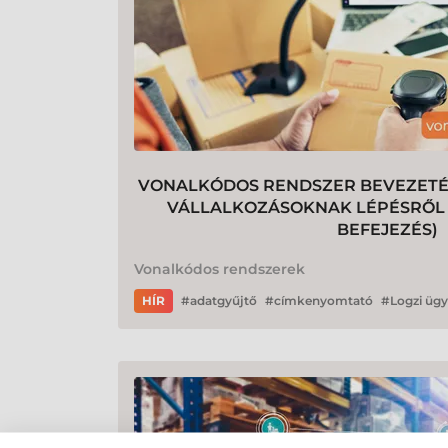
VONALKÓDOS RENDSZER BEVEZETÉS
VÁLLALKOZÁSOKNAK LÉPÉSRŐL LÉ
BEFEJEZÉS)
Vonalkódos rendszerek
HÍR
adatgyűjtő
címkenyomtató
Logzi ügy