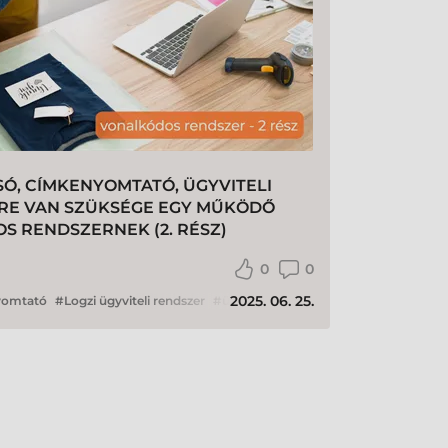
, CÍMKENYOMTATÓ, ÜGYVITELI
KRE VAN SZÜKSÉGE EGY MŰKÖDŐ
 RENDSZERNEK (2. RÉSZ)
0
0
2025. 06. 25.
yomtató
Logzi ügyviteli rendszer
ügyviteli rendszer
vonalkód
vona