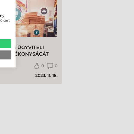
ény
iókért
TÓ ÉS ÜGYVITELI
Z HATÉKONYSÁGÁT
0
0
2023. 11. 18.