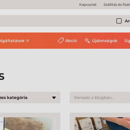
Kapcsolat
Szállítás és fize
Ar
olgáltatások
Akció
Újdonságok
Üg
S