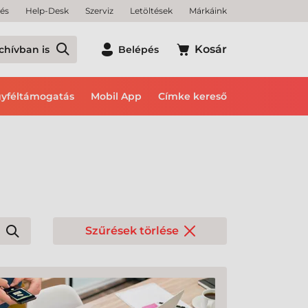
tés
Help-Desk
Szerviz
Letöltések
Márkáink
Kosár
chívban is
Belépés
yféltámogatás
Mobil App
Címke kereső
Szűrések törlése