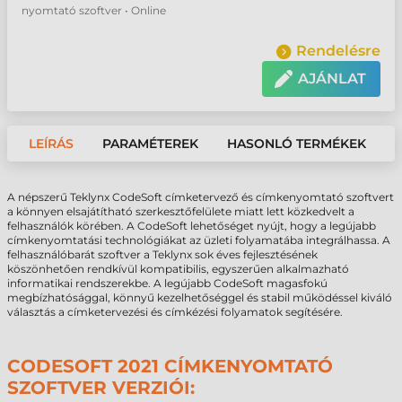
nyomtató szoftver • Online
Rendelésre
AJÁNLAT
LEÍRÁS
PARAMÉTEREK
HASONLÓ TERMÉKEK
A népszerű Teklynx CodeSoft címketervező és címkenyomtató szoftvert
a könnyen elsajátítható szerkesztőfelülete miatt lett közkedvelt a
felhasználók körében. A CodeSoft lehetőséget nyújt, hogy a legújabb
címkenyomtatási technológiákat az üzleti folyamatába integrálhassa. A
felhasználóbarát szoftver a Teklynx sok éves fejlesztésének
köszönhetően rendkívül kompatibilis, egyszerűen alkalmazható
informatikai rendszerekbe. A legújabb CodeSoft magasfokú
megbízhatósággal, könnyű kezelhetőséggel és stabil működéssel kiváló
választás a címketervezési és címkézési folyamatok segítésére.
CODESOFT 2021 CÍMKENYOMTATÓ
SZOFTVER VERZIÓI: