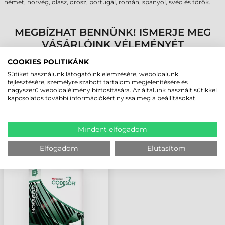
német, norvég, olasz, orosz, portugál, román, spanyol, svéd és török.
MEGBÍZHAT BENNÜNK! ISMERJE MEG
VÁSÁRLÓINK VÉLEMÉNYÉT
COOKIES POLITIKÁNK
KÖVESSE BE YOUTUBE CSATORNÁNKAT!
Sütiket használunk látogatóink elemzésére, weboldalunk
fejlesztésére, személyre szabott tartalom megjelenítésére és
nagyszerű weboldalélmény biztosítására. Az általunk használt sütikkel
kapcsolatos további információkért nyissa meg a beállításokat.
LEGUTÓBB MEGTEKINTETT TERMÉKEK
Mindent elfogadom
TEKLYNX CODESOFT
ENTERPRISE, RFID,
Elfogadom
Elutasítom
ONLINE