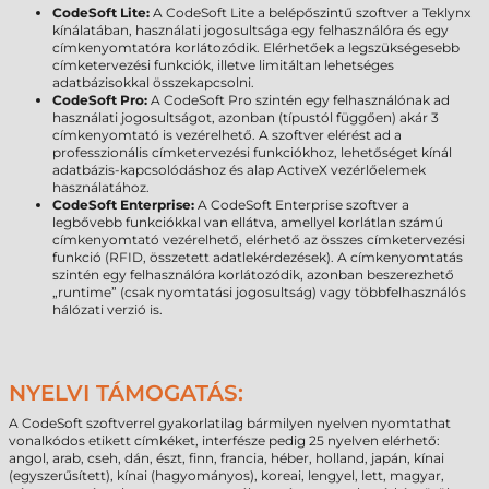
CodeSoft Lite:
A CodeSoft Lite a belépőszintű szoftver a Teklynx
kínálatában, használati jogosultsága egy felhasználóra és egy
címkenyomtatóra korlátozódik. Elérhetőek a legszükségesebb
címketervezési funkciók, illetve limitáltan lehetséges
adatbázisokkal összekapcsolni.
CodeSoft Pro:
A CodeSoft Pro szintén egy felhasználónak ad
használati jogosultságot, azonban (típustól függően) akár 3
címkenyomtató is vezérelhető. A szoftver elérést ad a
professzionális címketervezési funkciókhoz, lehetőséget kínál
adatbázis-kapcsolódáshoz és alap ActiveX vezérlőelemek
használatához.
CodeSoft Enterprise:
A CodeSoft Enterprise szoftver a
legbővebb funkciókkal van ellátva, amellyel korlátlan számú
címkenyomtató vezérelhető, elérhető az összes címketervezési
funkció (RFID, összetett adatlekérdezések). A címkenyomtatás
szintén egy felhasználóra korlátozódik, azonban beszerezhető
„runtime” (csak nyomtatási jogosultság) vagy többfelhasználós
hálózati verzió is.
NYELVI TÁMOGATÁS:
A CodeSoft szoftverrel gyakorlatilag bármilyen nyelven nyomtathat
vonalkódos etikett címkéket, interfésze pedig 25 nyelven elérhető:
angol, arab, cseh, dán, észt, finn, francia, héber, holland, japán, kínai
(egyszerűsített), kínai (hagyományos), koreai, lengyel, lett, magyar,