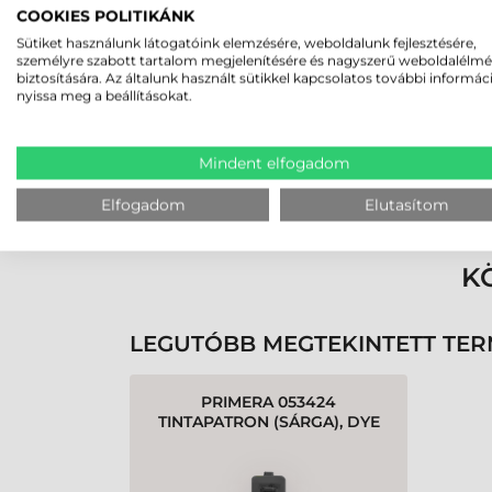
Rucska Dániel
COOKIES POLITIKÁNK
2026-05-29
Sütiket használunk látogatóink elemzésére, weboldalunk fejlesztésére,
személyre szabott tartalom megjelenítésére és nagyszerű weboldalélm
biztosítására. Az általunk használt sütikkel kapcsolatos további informác
nyissa meg a beállításokat.
Mindent elfogadom
Rendben volt a rendelésem
Olvass tovább
Elfogadom
Elutasítom
K
LEGUTÓBB MEGTEKINTETT TE
PRIMERA 053424
TINTAPATRON (SÁRGA), DYE
BASED, LX900E