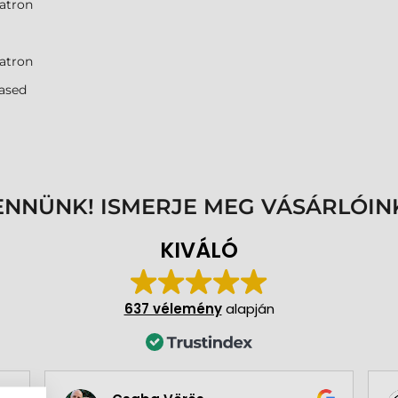
atron
atron
ased
ENNÜNK! ISMERJE MEG VÁSÁRLÓIN
KIVÁLÓ
637 vélemény
alapján