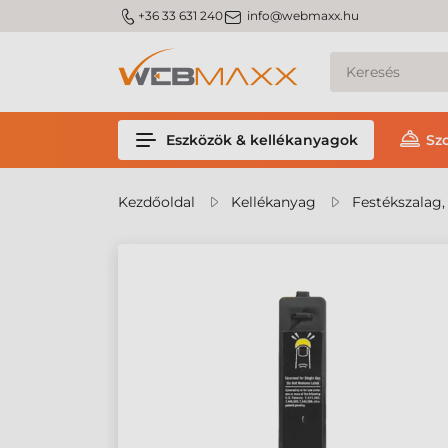
m_phone
m_email
+36 33 631 240
info@webmaxx.hu
Eszközök & kellékanyagok
Sz
Kezdőoldal
Kellékanyag
Festékszalag,