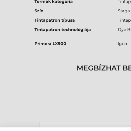
Termék kategória
Tintap
Szín
Sárga
Tintapatron típusa
Tintap
Tintapatron technológiája
Dye B
Primera LX900
Igen
MEGBÍZHAT B