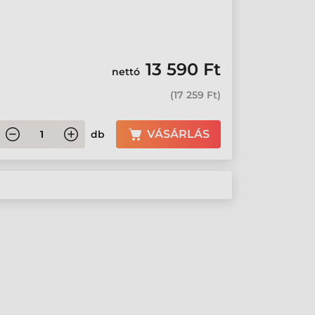
13 590 Ft
nettó
(
17 259 Ft
)
VÁSÁRLÁS
db