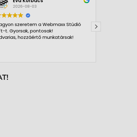
Éva Korbács
A bol
2026-08-03
2026-
agyon szeretem a Webmaxx Stúdió
Gyors precíz
ft-t. Gyorsak, pontosak!
dvarias, hozzáértő munkatársak!
T!