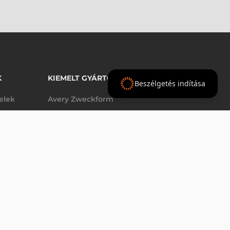
K
KIEMELT GYÁRTÓINK
Beszélgetés indítása
telek
Avery Zweckform
Datalogic
elek
Epson
VÁSÁRLÁS
db
Godex
Tezeko
g
TSC
Zebra