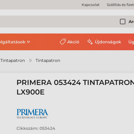
Kapcsolat
Szállítás és fize
Ar
olgáltatások
Akció
Újdonságok
Üg
 Tintapatron
Tintapatron
PRIMERA 053424 TINTAPATRON
LX900E
Cikkszám:
053424