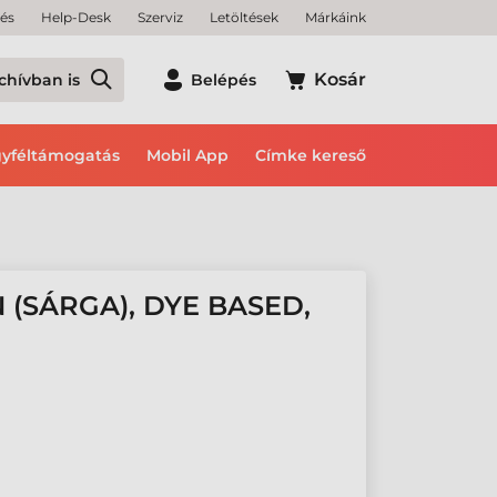
tés
Help-Desk
Szerviz
Letöltések
Márkáink
Kosár
chívban is
Belépés
yféltámogatás
Mobil App
Címke kereső
 (SÁRGA), DYE BASED,