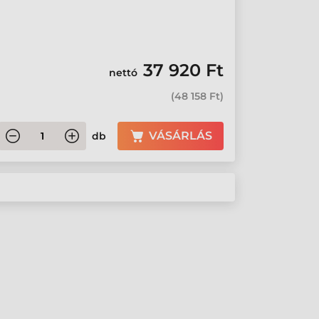
37 920 Ft
nettó
(
48 158 Ft
)
VÁSÁRLÁS
db