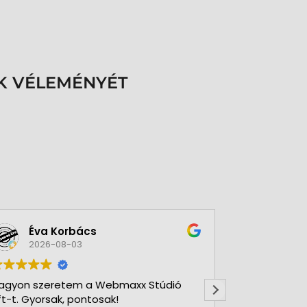
K VÉLEMÉNYÉT
Éva Korbács
A bol
2026-08-03
2026-
agyon szeretem a Webmaxx Stúdió
Gyors precíz
ft-t. Gyorsak, pontosak!