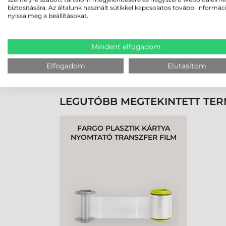
biztosítására. Az általunk használt sütikkel kapcsolatos további informác
nyissa meg a beállításokat.
Rendben volt a rendelésem
Olvass tovább
Mindent elfogadom
Elfogadom
Elutasítom
K
LEGUTÓBB MEGTEKINTETT TE
FARGO PLASZTIK KÁRTYA
NYOMTATÓ TRANSZFER FILM
HDP6600 - 1500 OLDAL