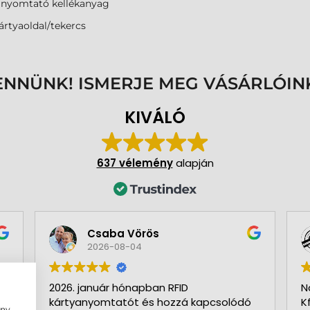
anyomtató kellékanyag
ártyaoldal/tekercs
ENNÜNK! ISMERJE MEG VÁSÁRLÓIN
KIVÁLÓ
637 vélemény
alapján
Csaba Vörös
2026-08-04
2026. január hónapban RFID
N
kártyanyomtatót és hozzá kapcsolódó
K
ény