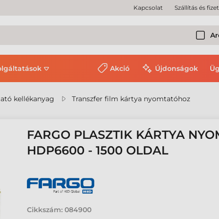
Kapcsolat
Szállítás és fize
Ar
olgáltatások
Akció
Újdonságok
Üg
ató kellékanyag
Transzfer film kártya nyomtatóhoz
FARGO PLASZTIK KÁRTYA NYO
HDP6600 - 1500 OLDAL
Cikkszám:
084900