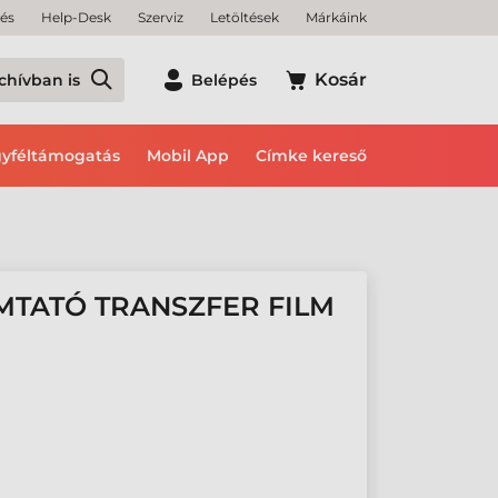
tés
Help-Desk
Szerviz
Letöltések
Márkáink
Kosár
chívban is
Belépés
yféltámogatás
Mobil App
Címke kereső
MTATÓ TRANSZFER FILM