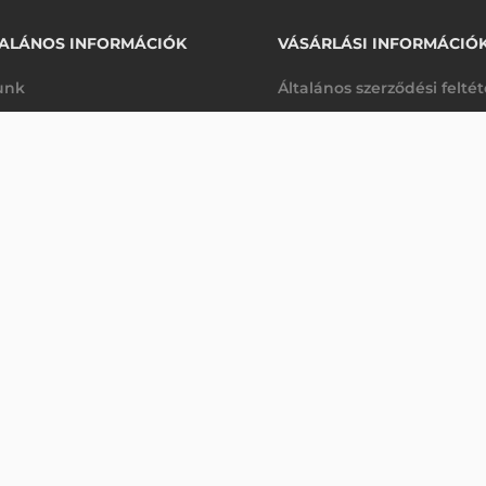
ALÁNOS INFORMÁCIÓK
VÁSÁRLÁSI INFORMÁCIÓ
unk
Általános szerződési felté
rhetőségek
Adatkezelési tájékoztató
37 920 Ft
FARGO PLASZTIK KÁRTYA NYOMTATÓ TRANSZFER FILM HDP6600 - 1500 OLDAL
nettó
arancia
Szállítási és fizetési feltét
anap
(
48 158 Ft
)
K
Jogi nyilatkozat
káink
Elállás a szerződéstől
k végleges törlése
Utalásos fizetési lehetősé
p-Desk
Legyen viszonteladónk