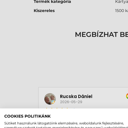
Termék kategória
Kárty
Kiszereles
1500 k
MEGBÍZHAT B
Rucska Dániel
2026-05-29
COOKIES POLITIKÁNK
Sütiket használunk látogatóink elemzésére, weboldalunk fejlesztésére,
személyre szabott tartalom megjelenítésére és nagyszerű weboldalélm