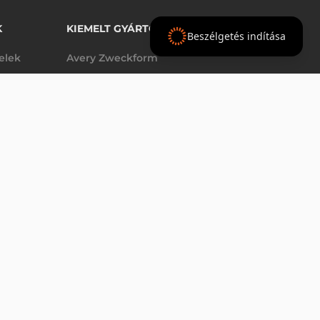
K
KIEMELT GYÁRTÓINK
Beszélgetés indítása
telek
Avery Zweckform
Datalogic
elek
Epson
VÁSÁRLÁS
db
Godex
Tezeko
g
TSC
Zebra