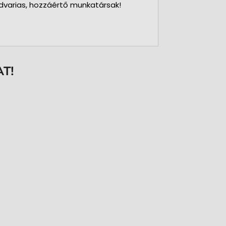
dvarias, hozzáértő munkatársak!
T!