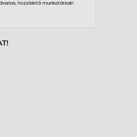
dvarias, hozzáértő munkatársak!
T!