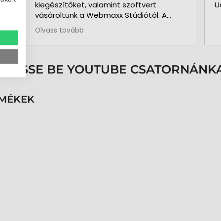
kiegészítőket, valamint szoftvert
U
vásároltunk a Webmaxx Stúdiótól. A
beszerzés megkezdése előtt segítettek
Olvass tovább
az igényeink szerinti típus
kiválasztásában. Minden rendben és
pontosan zajlott. Kollégájuk
személyesen üzemelte be a nyomtatót
ÖVESSE BE YOUTUBE CSATORNÁNKA
és a hozzá kapcsolódó szoftvert. Pár
hónap használat és 3.000 kártya
nyomtatása után is teljesen meg
RMÉKEK
vagyunk elégedve a nyomtatóval. A
közben felmerült kérdéseinkre azonnal
kaptunk segítséget, választ. Pontos,
precíz, megbízható munkatársak.
Köszönöm az együttműködésüket.