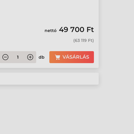
49 700 Ft
nettó
(
63 119 Ft
)
VÁSÁRLÁS
db