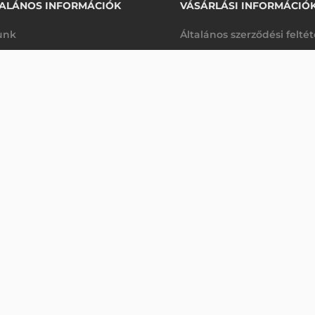
ALÁNOS INFORMÁCIÓK
VÁSÁRLÁSI INFORMÁCIÓ
unk
Általános szerződési felté
rhetőségek
Adatkezelési tájékoztató
49 700 Ft
FARGO PLASZTIK KÁRTYA NYOMTATÓ TRANSZFER FILM HDP8500 - 1500 OLDAL
nettó
arancia
Szállítási és fizetési feltét
sre
(
63 119 Ft
)
K
Jogi nyilatkozat
káink
Elállás a szerződéstől
k végleges törlése
Utalásos fizetési lehetősé
p-Desk
Legyen viszonteladónk