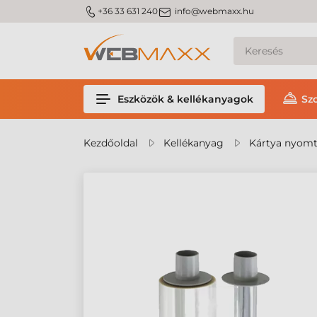
m_phone
m_email
+36 33 631 240
info@webmaxx.hu
Eszközök & kellékanyagok
Sz
Kezdőoldal
Kellékanyag
Kártya nyomt