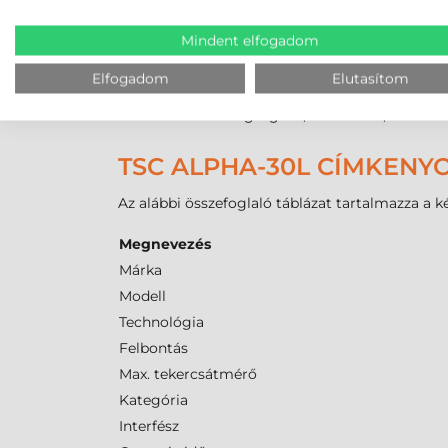
alkalmazhatóságot biztosít. A kezelhető
direkt
Mindent elfogadom
Maximális média szélesség: 80 mm.
Maximális nyomtatási szélesség:
72 mm
.
Elfogadom
Elutasítom
Minimális címke magasság: 25,4 mm.
Címke vastagsága: 0,06 mil és 0,16 mil kö
TSC ALPHA-30L CÍMKENY
Az alábbi összefoglaló táblázat tartalmazza a k
Megnevezés
Márka
Modell
Technológia
Felbontás
Max. tekercsátmérő
Kategória
Interfész