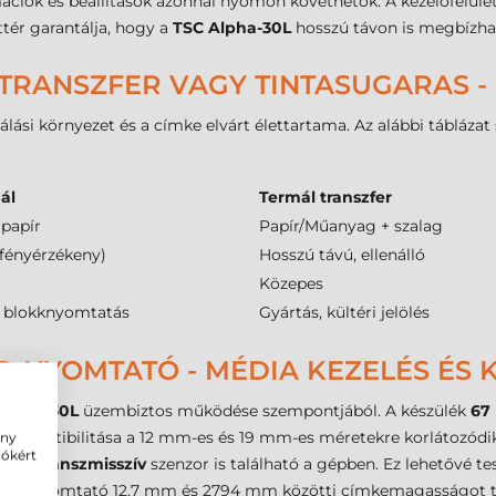
mációk és beállítások azonnal nyomon követhetők. A kezelőfelület
ttér garantálja, hogy a
TSC Alpha-30L
hosszú távon is megbízha
TRANSZFER VAGY TINTASUGARAS -
álási környezet és a címke elvárt élettartama. Az alábbi tábláza
ál
Termál transzfer
papír
Papír/Műanyag + szalag
(fényérzékeny)
Hosszú távú, ellenálló
Közepes
, blokknyomtatás
Gyártás, kültéri jelölés
 NYOMTATÓ - MÉDIA KEZELÉS ÉS K
Alpha-30L
üzembiztos működése szempontjából. A készülék
67
kompatibilitása a 12 mm-es és 19 mm-es méretekre korlátozódik,
ény
iókért
ív
és
transzmisszív
szenzor is található a gépben. Ez lehetővé tes
ését. A nyomtató 12,7 mm és 2794 mm közötti címkemagasságot tu