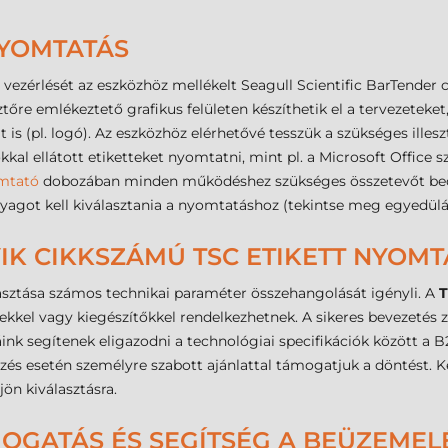
NYOMTATÁS
ezérlését az eszközhöz mellékelt Seagull Scientific BarTender
ztőre emlékeztető grafikus felületen készíthetik el a tervezetek
t is (pl. logó). Az eszközhöz elérhetővé tesszük a szükséges ille
al ellátott etiketteket nyomtatni, mint pl. a Microsoft Office
mtató
dobozában minden működéshez szükséges összetevőt becs
kanyagot kell kiválasztania a nyomtatáshoz (tekintse meg egyedül
IK CIKKSZÁMÚ TSC ETIKETT NYOMT
sztása számos technikai paraméter összehangolását igényli. A
T
zekkel vagy kiegészítőkkel rendelkezhetnek. A sikeres bevezetés zá
ink segítenek eligazodni a technológiai specifikációk között a 
 esetén személyre szabott ajánlattal támogatjuk a döntést. 
ön kiválasztásra.
MOGATÁS ÉS SEGÍTSÉG A BEÜZEME