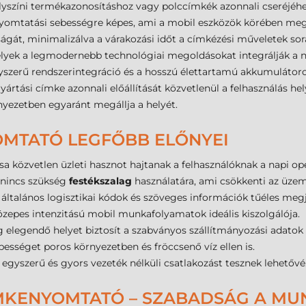
elyszíni termékazonosításhoz vagy polccímkék azonnali cseréjé
omtatási sebességre képes, ami a mobil eszközök körében megbí
gát, minimalizálva a várakozási időt a címkézési műveletek sor
amelyek a legmodernebb technológiai megoldásokat integrálják a
gyszerű rendszerintegráció és a hosszú élettartamú akkumuláto
gyártási címke azonnali előállítását közvetlenül a felhasználás h
yezetben egyaránt megállja a helyét.
OMTATÓ LEGFŐBB ELŐNYEI
sa közvetlen üzleti hasznot hajtanak a felhasználóknak a napi op
 nincs szükség
festékszalag
használatára, ami csökkenti az üzem
általános logisztikai kódok és szöveges információk tűéles megj
özepes intenzitású mobil munkafolyamatok ideális kiszolgálója.
 elegendő helyet biztosít a szabványos szállítmányozási adatok
ességet poros környezetben és fröccsenő víz ellen is.
 egyszerű és gyors vezeték nélküli csatlakozást tesznek lehetővé
CÍMKENYOMTATÓ – SZABADSÁG A M