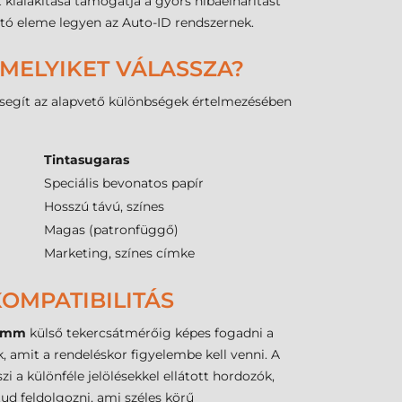
 kialakítása támogatja a gyors hibaelhárítást
tó eleme legyen az Auto-ID rendszernek.
 MELYIKET VÁLASSZA?
t segít az alapvető különbségek értelmezésében
Tintasugaras
Speciális bevonatos papír
Hosszú távú, színes
Magas (patronfüggő)
Marketing, színes címke
OMPATIBILITÁS
 mm
külső tekercsátmérőig képes fogadni a
 amit a rendeléskor figyelembe kell venni. A
zi a különféle jelölésekkel ellátott hordozók,
d feldolgozni, ami széles körű