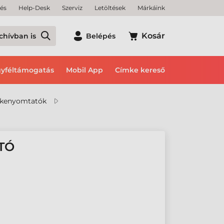
tés
Help-Desk
Szerviz
Letöltések
Márkáink
Kosár
chívban is
Belépés
yféltámogatás
Mobil App
Címke kereső
mkenyomtatók
TÓ