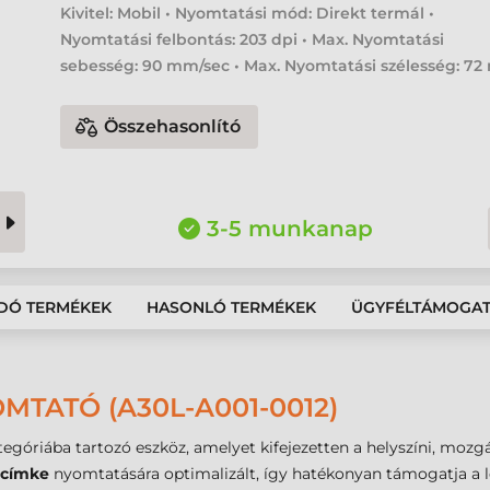
Kivitel: Mobil • Nyomtatási mód: Direkt termál •
Nyomtatási felbontás: 203 dpi • Max. Nyomtatási
sebesség: 90 mm/sec • Max. Nyomtatási szélesség: 7
Összehasonlító
3-5 munkanap
DÓ TERMÉKEK
HASONLÓ TERMÉKEK
ÜGYFÉLTÁMOGA
MTATÓ (A30L-A001-0012)
egóriába tartozó eszköz, amelyet kifejezetten a helyszíni, mozgá
 címke
nyomtatására optimalizált, így hatékonyan támogatja a log