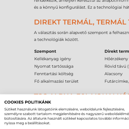
rendelkezik, amelyen keresztül az állapotinfor
és a könnyű konfigurálást. Ez a technológiai há
DIREKT TERMÁL, TERMÁL 
A választás során alapvető szempont a felhaszn
a technológiák között.
Szempont
Direkt term
Kellékanyag igény
Hőérzékeny 
Nyomat tartóssága
Rövid távú 
Fenntartási költség
Alacsony
Fő alkalmazási terület
Futárcímke
TSC ALPHA-30L VONALKÓD
COOKIES POLITIKÁNK
A kellékanyagok megválasztása kritikus a
TSC 
Sütiket használunk látogatóink elemzésére, weboldalunk fejlesztésére,
tekercses címke
alapanyagokat. A belső cséve 
személyre szabott tartalom megjelenítésére és nagyszerű weboldalélm
biztosítására. Az általunk használt sütikkel kapcsolatos további informác
médiaérzékelés rendkívül pontos, mivel
reflekt
nyissa meg a beállításokat.
például fekete jeles vagy réselt címkék kezel