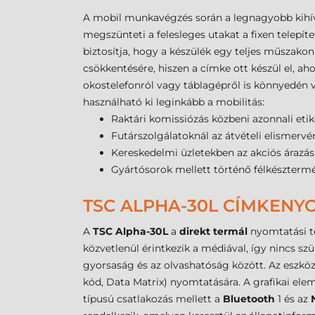
A mobil munkavégzés során a legnagyobb kihívás
megszünteti a felesleges utakat a fixen telepít
biztosítja, hogy a készülék egy teljes műszakon
csökkentésére, hiszen a címke ott készül el, ah
okostelefonról vagy táblagépről is könnyedén v
használható ki leginkább a mobilitás:
Raktári komissiózás közbeni azonnali etik
Futárszolgálatoknál az átvételi elismer
Kereskedelmi üzletekben az akciós árazás
Gyártósorok mellett történő félkésztermé
TSC ALPHA-30L CÍMKENY
A
TSC Alpha-30L
a
direkt termál
nyomtatási te
közvetlenül érintkezik a médiával, így nincs s
gyorsaság és az olvashatóság között. Az eszkö
kód, Data Matrix) nyomtatására. A grafikai el
típusú csatlakozás mellett a
Bluetooth
1 és az