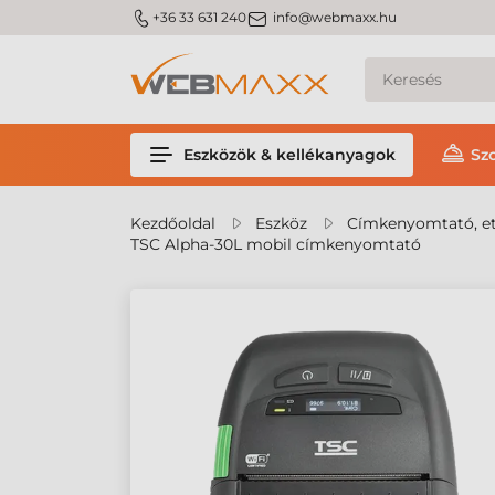
m_phone
m_email
+36 33 631 240
info@webmaxx.hu
Eszközök & kellékanyagok
Sz
Kezdőoldal
Eszköz
Címkenyomtató, et
TSC Alpha-30L mobil címkenyomtató