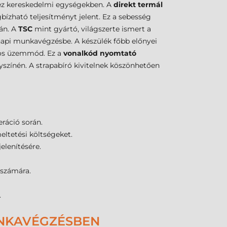
hez kereskedelmi egységekben. A
direkt termál
zható teljesítményt jelent. Ez a sebesség
án. A
TSC
mint gyártó, világszerte ismert a
 napi munkavégzésbe. A készülék főbb előnyei
ros üzemmód. Ez a
vonalkód nyomtató
elyszínén. A strapabíró kivitelnek köszönhetően
eráció során.
eltetési költségeket.
elenítésére.
 számára.
.
UNKAVÉGZÉSBEN