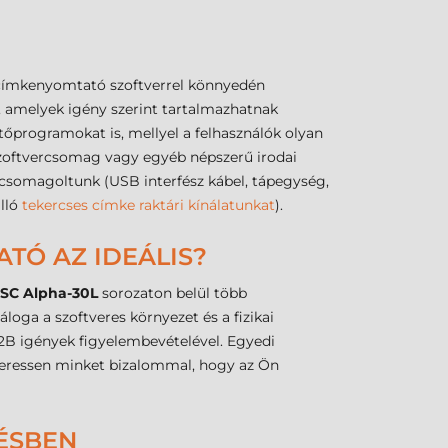
 címkenyomtató szoftverrel könnyedén
et, amelyek igény szerint tartalmazhatnak
sztőprogramokat is, mellyel a felhasználók olyan
 szoftvercsomag vagy egyéb népszerű irodai
omagoltunk (USB interfész kábel, tápegység,
álló
tekercses címke raktári kínálatunkat
).
ATÓ AZ IDEÁLIS?
SC Alpha-30L
sorozaton belül több
loga a szoftveres környezet és a fizikai
B2B igények figyelembevételével. Egyedi
Keressen minket bizalommal, hogy az Ön
LÉSBEN