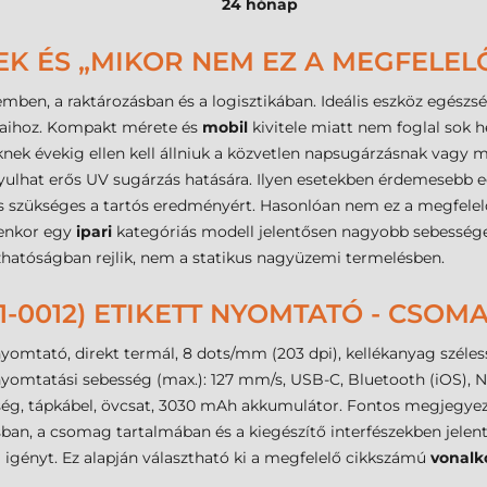
24 hónap
EK ÉS „MIKOR NEM EZ A MEGFELEL
lemben, a raktározásban és a logisztikában. Ideális eszköz egész
ataihoz. Kompakt mérete és
mobil
kivitele miatt nem foglal sok 
knek évekig ellen kell állniuk a közvetlen napsugárzásnak vagy
ulhat erős UV sugárzás hatására. Ilyen esetekben érdemesebb egy
s szükséges a tartós eredményért. Hasonlóan nem ez a megfelel
lyenkor egy
ipari
kategóriás modell jelentősen nagyobb sebességet
hatóságban rejlik, nem a statikus nagyüzemi termelésben.
01-0012) ETIKETT NYOMTATÓ - CSO
omtató, direkt termál, 8 dots/mm (203 dpi), kellékanyag széle
omtatási sebesség (max.): 127 mm/s, USB-C, Bluetooth (iOS), NF
ség, tápkábel, övcsat, 3030 mAh akkumulátor. Fontos megjegyez
sban, a csomag tartalmában és a kiegészítő interfészekben jelen
igényt. Ez alapján választható ki a megfelelő cikkszámú
vonalk