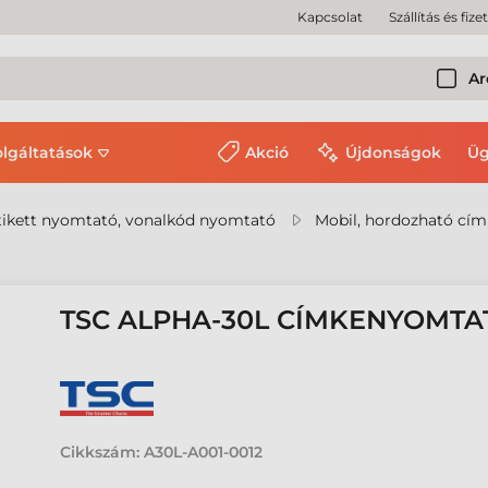
Kapcsolat
Szállítás és fize
Ar
olgáltatások
Akció
Újdonságok
Üg
ikett nyomtató, vonalkód nyomtató
Mobil, hordozható cí
TSC ALPHA-30L CÍMKENYOMTA
Cikkszám:
A30L-A001-0012