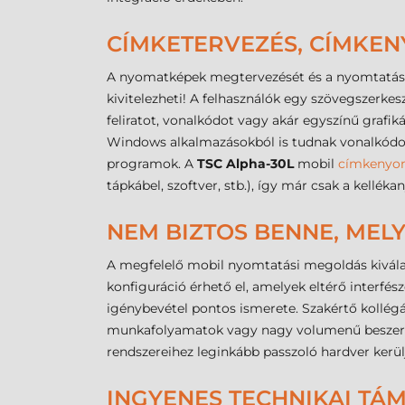
CÍMKETERVEZÉS, CÍMKE
A nyomatképek megtervezését és a nyomtatás v
kivitelezheti! A felhasználók egy szövegszerkes
feliratot, vonalkódot vagy akár egyszínű grafiká
Windows alkalmazásokból is tudnak vonalkódokk
programok. A
TSC Alpha-30L
mobil
címkenyo
tápkábel, szoftver, stb.), így már csak a kellé
NEM BIZTOS BENNE, MELY
A megfelelő mobil nyomtatási megoldás kivála
konfiguráció érhető el, amelyek eltérő interfés
igénybevétel pontos ismerete. Szakértő kollégá
munkafolyamatok vagy nagy volumenű beszerzés
rendszereihez leginkább passzoló hardver kerülj
INGYENES TECHNIKAI TÁ