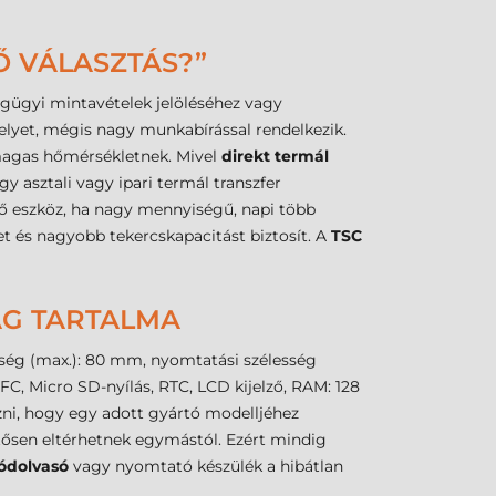
Ő VÁLASZTÁS?”
ségügyi mintavételek jelöléséhez vagy
helyet, mégis nagy munkabírással rendelkezik.
 magas hőmérsékletnek. Mivel
direkt termál
 asztali vagy ipari termál transzfer
ő eszköz, ha nagy mennyiségű, napi több
 és nagyobb tekercskapacitást biztosít. A
TSC
MAG TARTALMA
sség (max.): 80 mm, nyomtatási szélesség
C, Micro SD-nyílás, RTC, LCD kijelző, RAM: 128
ni, hogy egy adott gyártó modelljéhez
tősen eltérhetnek egymástól. Ezért mindig
ódolvasó
vagy nyomtató készülék a hibátlan