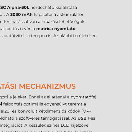
TSC Alpha-30L
hordozható kialakítása
ot. A
3030 mAh
kapacitású akkumulátor
etlen hatással van a hibázási lehetőségek
tibilitás révén a
matrica nyomtató
adatátvitelt a terepen is. Az alábbi területeken
ATÁSI MECHANIZMUS
ti a jeleket. Ennél az eljárásnál a nyomtatófej
i
felbontás optimális egyensúlyt teremt a
de128) és bonyolult kétdimenziós kódok (QR-
ldható a szoftveres támogatással. Az
USB
1-es
ntegrációt. A készülék színes LCD kijelzővel