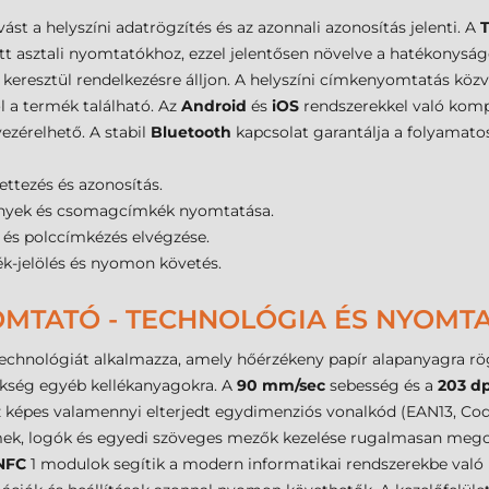
t a helyszíni adatrögzítés és az azonnali azonosítás jelenti. A
ett asztali nyomtatókhoz, ezzel jelentősen növelve a hatékonyság
 keresztül rendelkezésre álljon. A helyszíni címkenyomtatás közv
ol a termék található. Az
Android
és
iOS
rendszerekkel való kompa
ezérelhető. A stabil
Bluetooth
kapcsolat garantálja a folyamatos 
ettezés és azonosítás.
vények és csomagcímkék nyomtatása.
 és polccímkézés elvégzése.
k-jelölés és nyomon követés.
OMTATÓ - TECHNOLÓGIA ÉS NYOMT
chnológiát alkalmazza, amely hőérzékeny papír alapanyagra rögzí
zükség egyéb kellékanyagokra. A
90 mm/sec
sebesség és a
203 dp
z képes valamennyi elterjedt egydimenziós vonalkód (EAN13, Co
emek, logók és egyedi szöveges mezők kezelése rugalmasan mego
NFC
1 modulok segítik a modern informatikai rendszerekbe való i