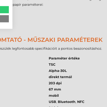
 termál
papír paraméterei:
zött.
OMTATÓ - MŰSZAKI PARAMÉTEREK
észülék legfontosabb specifikációit a pontos beazonosításhoz.
Paraméter értéke
TSC
Alpha-30L
direkt termál
203 dpi
67 mm
mobil
USB
,
Bluetooth
,
NFC