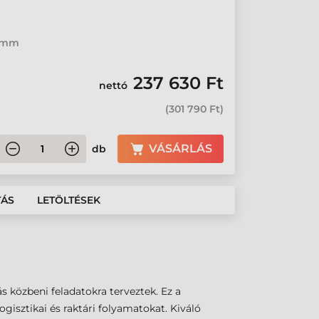
2 mm
237 630 Ft
nettó
(
301 790 Ft
)
VÁSÁRLÁS
db
TÁS
LETÖLTÉSEK
s közbeni feladatokra terveztek. Ez a
isztikai és raktári folyamatokat. Kiváló