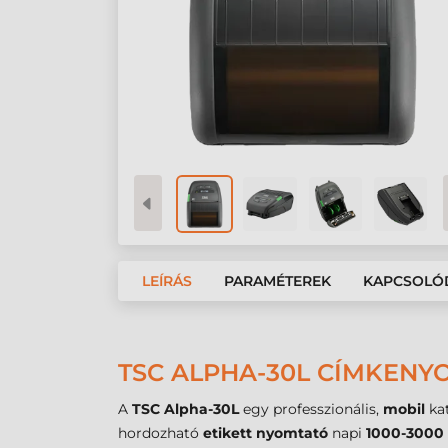
LEÍRÁS
PARAMÉTEREK
KAPCSOLÓ
TSC ALPHA-30L CÍMKENYO
A
TSC Alpha-30L
egy professzionális,
mobil
kat
hordozható
etikett nyomtató
napi
1000-3000