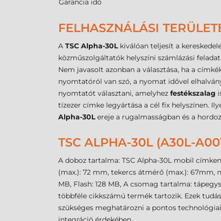
Garancia idő
FELHASZNÁLÁSI TERÜLET
A
TSC Alpha-30L
kiválóan teljesít a kereskede
közműszolgáltatók helyszíni számlázási felad
Nem javasolt azonban a választása, ha a címké
nyomtatóról van szó, a nyomat idővel elhalvány
nyomtatót választani, amelyhez
festékszalag
i
tízezer címke legyártása a cél fix helyszínen. I
Alpha-30L
ereje a rugalmasságban és a hordoz
TSC ALPHA-30L (A30L-A0
A doboz tartalma: TSC Alpha-30L mobil címkeny
(max.): 72 mm, tekercs átmérő (max.): 67mm, ny
MB, Flash: 128 MB, A csomag tartalma: tápegy
többféle cikkszámú termék tartozik. Ezek tudá
szükséges meghatározni a pontos technológiai 
integráció érdekében.