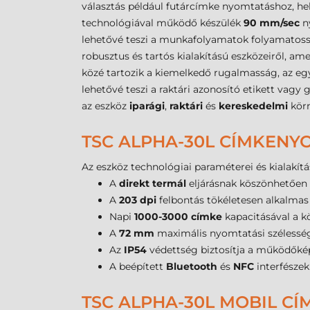
választás például futárcímke nyomtatáshoz, h
technológiával működő készülék
90 mm/sec
ny
lehetővé teszi a munkafolyamatok folyamatossá
robusztus és tartós kialakítású eszközeiről, 
közé tartozik a kiemelkedő rugalmasság, az e
lehetővé teszi a raktári azonosító etikett vagy 
az eszköz
iparági
,
raktári
és
kereskedelmi
körn
TSC ALPHA-30L CÍMKENY
Az eszköz technológiai paraméterei és kialakítá
A
direkt termál
eljárásnak köszönhetően
A
203 dpi
felbontás tökéletesen alkalmas 
Napi
1000-3000 címke
kapacitásával a k
A
72 mm
maximális nyomtatási szélesség
Az
IP54
védettség biztosítja a működőkép
A beépített
Bluetooth
és
NFC
interfészek
TSC ALPHA-30L MOBIL 