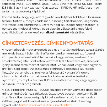
sebesség (max.): 305 mm/s, USB, RS232, Ethernet, RAM: 512 MB, Flash:
128 MB, Black Mark szenzor, Gap szenzor, RFID (UHF, író), A csomag
tartalma: tápegység, tápkábel.
Fontos tudni, hogy egy adott gyártó modelljéhez többféle cikkszámú
termék tartozik, melyek tudásban, csomag tartalmában, kiegészítő
interfészekben eltérhetnek. Ezért mindig szükséges meghatározni a
pontos technológiai igényt, és ez alapján választani a megfelelő
specifikációval rendelkező
vonalkód nyomtató
készüléket.
CÍMKETERVEZÉS, CÍMKENYOMTATÁS
A nyomatképek megtervezését és a nyomtatás vezérlését az eszközhöz
mellékelt Seagull Scientific BarTender címkenyomtató szoftverrel
könnyedén kivitelezheti! A felhasználók egy szövegszerkesztőre
emlékeztető grafikus felületen készíthetik el a tervezeteket, amelyek
igény szerint tartalmazhatnak feliratot, vonalkódot vagy akár egyszínű
grafikát is (pl. logó). Az eszközhöz elérhetővé tesszük a szükséges
illesztőprogramokat is, mellyel a felhasználók olyan Windows
alkalmazásokból is tudnak vonalkódokkal ellátott etiketteket
nyomtatni, mint pl. a Microsoft Office szoftvercsomag vagy egyéb
népszerű irodai programok.
A TSC Printronix Auto ID T6000e közepes címkenyomtató dobozában
minden működéshez szükséges összetevőt becsomagoltunk (USB
interfész kábel, tápegység, tápkábel, szoftver, stb.), így már csak a
kellékanyagot kell kiválasztania a nyomtatáshoz (tekintse meg
egyedülálló
tekercses címke raktári kínálatunkat
).