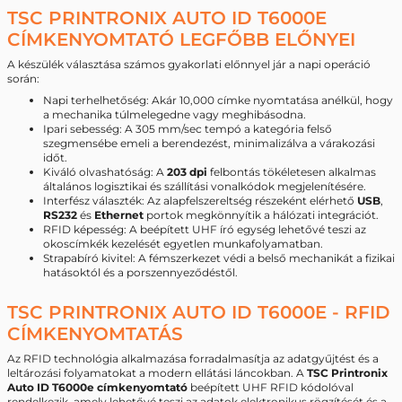
TSC PRINTRONIX AUTO ID T6000E
CÍMKENYOMTATÓ LEGFŐBB ELŐNYEI
A készülék választása számos gyakorlati előnnyel jár a napi operáció
során:
Napi terhelhetőség: Akár 10,000 címke nyomtatása anélkül, hogy
a mechanika túlmelegedne vagy meghibásodna.
Ipari sebesség: A 305 mm/sec tempó a kategória felső
szegmensébe emeli a berendezést, minimalizálva a várakozási
időt.
Kiváló olvashatóság: A
203 dpi
felbontás tökéletesen alkalmas
általános logisztikai és szállítási vonalkódok megjelenítésére.
Interfész választék: Az alapfelszereltség részeként elérhető
USB
,
RS232
és
Ethernet
portok megkönnyítik a hálózati integrációt.
RFID képesség: A beépített UHF író egység lehetővé teszi az
okoscímkék kezelését egyetlen munkafolyamatban.
Strapabíró kivitel: A fémszerkezet védi a belső mechanikát a fizikai
hatásoktól és a porszennyeződéstől.
TSC PRINTRONIX AUTO ID T6000E - RFID
CÍMKENYOMTATÁS
Az RFID technológia alkalmazása forradalmasítja az adatgyűjtést és a
leltározási folyamatokat a modern ellátási láncokban. A
TSC Printronix
Auto ID T6000e címkenyomtató
beépített UHF RFID kódolóval
rendelkezik, amely lehetővé teszi az adatok elektronikus rögzítését és a