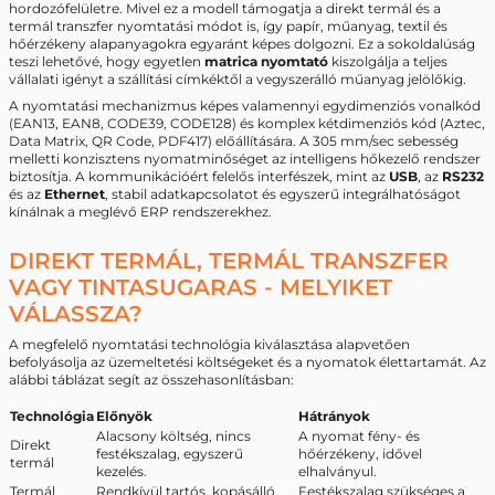
hordozófelületre. Mivel ez a modell támogatja a direkt termál és a
termál transzfer nyomtatási módot is, így papír, műanyag, textil és
hőérzékeny alapanyagokra egyaránt képes dolgozni. Ez a sokoldalúság
teszi lehetővé, hogy egyetlen
matrica nyomtató
kiszolgálja a teljes
vállalati igényt a szállítási címkéktől a vegyszerálló műanyag jelölőkig.
A nyomtatási mechanizmus képes valamennyi egydimenziós vonalkód
(EAN13, EAN8, CODE39, CODE128) és komplex kétdimenziós kód (Aztec,
Data Matrix, QR Code, PDF417) előállítására. A 305 mm/sec sebesség
melletti konzisztens nyomatminőséget az intelligens hőkezelő rendszer
biztosítja. A kommunikációért felelős interfészek, mint az
USB
, az
RS232
és az
Ethernet
, stabil adatkapcsolatot és egyszerű integrálhatóságot
kínálnak a meglévő ERP rendszerekhez.
DIREKT TERMÁL, TERMÁL TRANSZFER
VAGY TINTASUGARAS - MELYIKET
VÁLASSZA?
A megfelelő nyomtatási technológia kiválasztása alapvetően
befolyásolja az üzemeltetési költségeket és a nyomatok élettartamát. Az
alábbi táblázat segít az összehasonlításban:
Technológia
Előnyök
Hátrányok
Alacsony költség, nincs
A nyomat fény- és
Direkt
festékszalag, egyszerű
hőérzékeny, idővel
termál
kezelés.
elhalványul.
Termál
Rendkívül tartós, kopásálló,
Festékszalag szükséges a