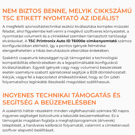
NEM BIZTOS BENNE, MELYIK CIKKSZÁMÚ
TSC ETIKETT NYOMTATÓ AZ IDEÁLIS?
A megfelelő azonosítástechnikai eszköz kiválasztása komplex műszaki
feladat, ahol figyelembe kell venni a meglévő szoftveres környezetet, a
nyomtatási volument és a címkékkel szemben támasztott tartóssági
elvárásokat. A
TSC Printronix Auto ID T6000e címkenyomtató
számos
konfigurációban elérhető, így a pontos igények felmérése
elengedhetetlen a hibás beruházások elkerülése érdekében.
Szakértő csapatunk készséggel nyújt támogatást a technológiai
kompatibilitás ellenőrzésében és a legoptimálisabb konfiguráció
kiválasztásában. Egyedi igények vagy nagy volumenű beszerzések
esetén személyre szabott ajánlatokkal segítjük a B2B döntéshozatalt.
Kérjük, vegye fel a kapcsolatot értékesítőinkkel, hogy az Ön üzleti
folyamataihoz leginkább illeszkedő megoldást szállíthassuk.
INGYENES TECHNIKAI TÁMOGATÁS ÉS
SEGÍTSÉG A BEÜZEMELÉSBEN
A szakértői háttér részeként minden végfelhasználó számára 90 napos
ingyenes segítséget biztosítunk a készülék beüzemeléséhez. Ez a
támogatás magában foglalja a meghajtóprogramok (driverek)
telepítését, a hardveres kalibráció folyamatát, valamint a címketervező
szoftver alapvető beállításait.