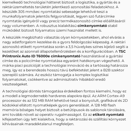
kiemelkedő technológiai hátteret biztosít a logisztika, a gyártás és a
raktárüzemeltetés területén jelentkező azonosítási feladatokhoz. A
készülék 305 mm/sec nyomtatási sebessége lehetővé teszi a
munkafolyamatok jelentős felgyorsítását, legyen szó futárcímke
nyomtatás igényéről vagy precíz termékazonosító címke előállításáról
nagy volumenben. A robusztus kialakítású
címkenyomtató
stabil
működést biztosít folyamatos üzemi használat mellett is.
A készülék megbízható választás olyan környezetekben, ahol elvárás a
nagy adatforgalom kezelése és a gyors feldolgozási képesség. A raktári
azonosító etikett nyomtatása során a 3,5 hüvelykes színes kijelző segíti a
kezelőket az azonnali állapotellenőrzésben és a konfigurációban. A
TSC
Printronix Auto ID T6000e címkenyomtató
használatával a gyártási
címke és a polccímke nyomtatása egyaránt hatékonyan végezhető. A
márka piaci pozícióját a technológiai innováció és a tartósság határozza
meg, így ez a berendezés hosszú távú befektetést jelent a B2B szektor
szereplői számára. Az eszköz támogatja a komplex logisztikai
folyamatokat, csökkentve az adminisztratív hibákból eredő
veszteségeket.
A technológiai döntés támogatása érdekében fontos kiemelni, hogy ez
a modell a legmodernebb hardveres alapokra épül. Az ARM Cortex-A9
processzor és az 512 MB RAM lehetővé teszi a bonyolult, grafikával és 2D
kódokkal ellátott nyomatképek gyors generálását. A 128 MB flash
memória bőséges helyet biztosít a betűtípusok és sablonok tárolására,
ami tovább növeli az operatív rugalmasságot. Ez az
etikett nyomtató
kifejezetten úgy lett kialakítva, hogy a raktározási és szállítási környezet
kihívásainak maradéktalanul megfeleljen.