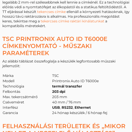
legalább 2 mm-rel szélesebbnek kell lennie a címkénél. Ez a technológiai
előírás védi a nyomtatófejet az élkopástól és a statikus feltöltődéstől. A
TT eljárással készült
tekercses címke
ellenáll a környezeti hatásoknak, így
hosszú távú raktározásra is alkalmas. Ha professzionális megoldást
keres, tekintse meg a
tekercses címke raktári kínálatunkat
a
kompatibilis méretekért.
TSC PRINTRONIX AUTO ID T6000E
CÍMKENYOMTATÓ - MŰSZAKI
PARAMÉTEREK
Az alábbi táblázat összefoglalja a készülék legfontosabb műszaki
jellemzőit:
Márka
TSC
Modell
Printronix Auto ID T6000e
Technológia
termál transzfer
Felbontás
203 dpi
Max. tekercsátmérő
203 mm
Cséveméret
40 mm / 76 mm
Interfész
USB
,
RS232
,
Ethernet
Garancia
24 hónap készülék / 6 hónap fej
FELHASZNÁLÁSI TERÜLETEK ÉS „MIKOR