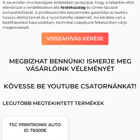
A zavartalan munkavégzés érdekében javasoljuk, hogy a telepítés előtt
ellenőrizze a rendelkezésre álló
festékszalag
és címke típusok
kompatibilitását. A professzionális beüzemelés garantálja az eszköz
hosszú élettartamát és a nyomtatófej védelmét. Ha kérdése van a
beállításokkal kapcsolatban, technikai csapatunk felkészülten várja
megkeresését.
VISSZAHÍVÁS KÉRÉSE
MEGBÍZHAT BENNÜNK! ISMERJE MEG
VÁSÁRLÓINK VÉLEMÉNYÉT
KÖVESSE BE YOUTUBE CSATORNÁNKAT!
LEGUTÓBB MEGTEKINTETT TERMÉKEK
TSC PRINTRONIX AUTO
ID T6000E
CÍMKENYOMTATÓ