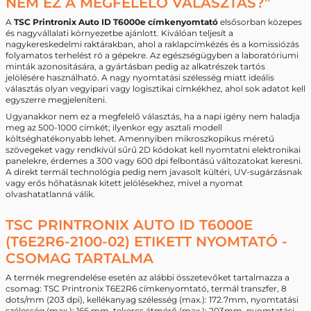
NEM EZ A MEGFELELŐ VÁLASZTÁS?”
A
TSC Printronix Auto ID T6000e címkenyomtató
elsősorban közepes
és nagyvállalati környezetbe ajánlott. Kiválóan teljesít a
nagykereskedelmi raktárakban, ahol a raklapcímkézés és a komissiózás
folyamatos terhelést ró a gépekre. Az egészségügyben a laboratóriumi
minták azonosítására, a gyártásban pedig az alkatrészek tartós
jelölésére használható. A nagy nyomtatási szélesség miatt ideális
választás olyan vegyipari vagy logisztikai címkékhez, ahol sok adatot kell
egyszerre megjeleníteni.
Ugyanakkor nem ez a megfelelő választás, ha a napi igény nem haladja
meg az 500-1000 címkét; ilyenkor egy asztali modell
költséghatékonyabb lehet. Amennyiben mikroszkopikus méretű
szövegeket vagy rendkívül sűrű 2D kódokat kell nyomtatni elektronikai
panelekre, érdemes a 300 vagy 600 dpi felbontású változatokat keresni.
A direkt termál technológia pedig nem javasolt kültéri, UV-sugárzásnak
vagy erős hőhatásnak kitett jelölésekhez, mivel a nyomat
olvashatatlanná válik.
TSC PRINTRONIX AUTO ID T6000E
(T6E2R6-2100-02) ETIKETT NYOMTATÓ -
CSOMAG TARTALMA
A termék megrendelése esetén az alábbi összetevőket tartalmazza a
csomag: TSC Printronix T6E2R6 címkenyomtató, termál transzfer, 8
dots/mm (203 dpi), kellékanyag szélesség (max.): 172.7mm, nyomtatási
szélesség (max.): 166 mm, tekercs átmérő (max.): 203mm, nyomtatási