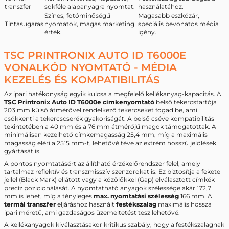
transzfer
sokféle alapanyagra nyomtat.
használatához.
Színes, fotóminőségű
Magasabb eszközár,
Tintasugaras
nyomatok, magas marketing
speciális bevonatos média
érték.
igény.
TSC PRINTRONIX AUTO ID T6000E
VONALKÓD NYOMTATÓ - MÉDIA
KEZELÉS ÉS KOMPATIBILITÁS
Az ipari hatékonyság egyik kulcsa a megfelelő kellékanyag-kapacitás. A
TSC Printronix Auto ID T6000e címkenyomtató
belső tekercstartója
203 mm külső átmérővel rendelkező tekercseket fogad be, ami
csökkenti a tekercscserék gyakoriságát. A belső cséve kompatibilitás
tekintetében a 40 mm és a 76 mm átmérőjű magok támogatottak. A
minimálisan kezelhető címkemagasság 25,4 mm, míg a maximális
magasság eléri a 2515 mm-t, lehetővé téve az extrém hosszú jelölések
gyártását is.
A pontos nyomtatásért az állítható érzékelőrendszer felel, amely
tartalmaz reflektív és transzmisszív szenzorokat is. Ez biztosítja a fekete
jellel (Black Mark) ellátott vagy a közölőkkel (Gap) elválasztott címkék
precíz pozicionálását. A nyomtatható anyagok szélessége akár 172,7
mm is lehet, míg a tényleges
max. nyomtatási szélesség
166 mm. A
termál transzfer
eljáráshoz használt
festékszalag
maximális hossza
ipari méretű, ami gazdaságos üzemeltetést tesz lehetővé.
A kellékanyagok kiválasztásakor kritikus szabály, hogy a festékszalagnak