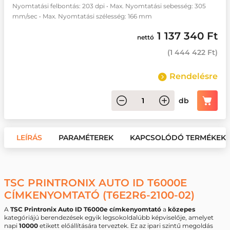
Nyomtatási felbontás: 203 dpi • Max. Nyomtatási sebesség: 305
mm/sec • Max. Nyomtatási szélesség: 166 mm
1 137 340 Ft
nettó
(
1 444 422 Ft
)
Rendelésre
db
LEÍRÁS
PARAMÉTEREK
KAPCSOLÓDÓ TERMÉKEK
TSC PRINTRONIX AUTO ID T6000E
CÍMKENYOMTATÓ (T6E2R6-2100-02)
A
TSC Printronix Auto ID T6000e címkenyomtató
a
közepes
kategóriájú berendezések egyik legsokoldalúbb képviselője, amelyet
napi
10000
etikett előállítására terveztek. Ez az ipari szintű megoldás