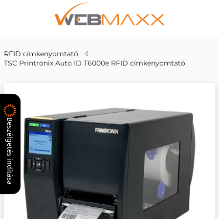
RFID címkenyomtató
TSC Printronix Auto ID T6000e RFID címkenyomtató
Beszélgetés indítása