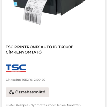
TSC PRINTRONIX AUTO ID T6000E
CÍMKENYOMTATÓ
Cikkszám:
T6E2R6-2100-02
Összehasonlító
Kivitel: Közepes • Nyomtatási mód: Termál transzfer •