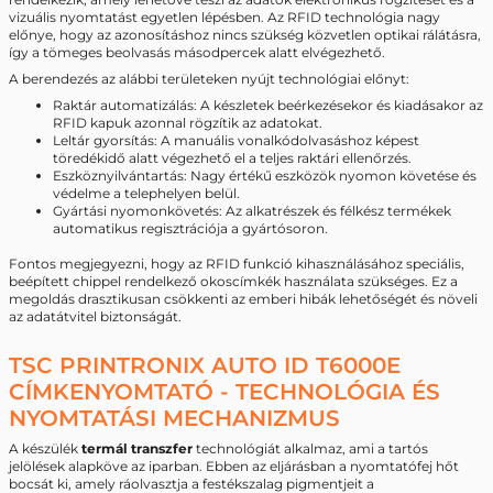
vizuális nyomtatást egyetlen lépésben. Az RFID technológia nagy
előnye, hogy az azonosításhoz nincs szükség közvetlen optikai rálátásra,
így a tömeges beolvasás másodpercek alatt elvégezhető.
A berendezés az alábbi területeken nyújt technológiai előnyt:
Raktár automatizálás: A készletek beérkezésekor és kiadásakor az
RFID kapuk azonnal rögzítik az adatokat.
Leltár gyorsítás: A manuális vonalkódolvasáshoz képest
töredékidő alatt végezhető el a teljes raktári ellenőrzés.
Eszköznyilvántartás: Nagy értékű eszközök nyomon követése és
védelme a telephelyen belül.
Gyártási nyomonkövetés: Az alkatrészek és félkész termékek
automatikus regisztrációja a gyártósoron.
Fontos megjegyezni, hogy az RFID funkció kihasználásához speciális,
beépített chippel rendelkező okoscímkék használata szükséges. Ez a
megoldás drasztikusan csökkenti az emberi hibák lehetőségét és növeli
az adatátvitel biztonságát.
TSC PRINTRONIX AUTO ID T6000E
CÍMKENYOMTATÓ - TECHNOLÓGIA ÉS
NYOMTATÁSI MECHANIZMUS
A készülék
termál transzfer
technológiát alkalmaz, ami a tartós
jelölések alapköve az iparban. Ebben az eljárásban a nyomtatófej hőt
bocsát ki, amely ráolvasztja a festékszalag pigmentjeit a