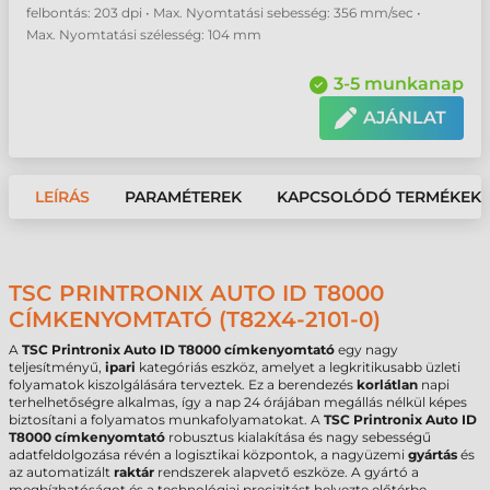
felbontás: 203 dpi • Max. Nyomtatási sebesség: 356 mm/sec •
Max. Nyomtatási szélesség: 104 mm
3-5 munkanap
AJÁNLAT
LEÍRÁS
PARAMÉTEREK
KAPCSOLÓDÓ TERMÉKEK
TSC PRINTRONIX AUTO ID T8000
CÍMKENYOMTATÓ (T82X4-2101-0)
A
TSC Printronix Auto ID T8000 címkenyomtató
egy nagy
teljesítményű,
ipari
kategóriás eszköz, amelyet a legkritikusabb üzleti
folyamatok kiszolgálására terveztek. Ez a berendezés
korlátlan
napi
terhelhetőségre alkalmas, így a nap 24 órájában megállás nélkül képes
biztosítani a folyamatos munkafolyamatokat. A
TSC Printronix Auto ID
T8000 címkenyomtató
robusztus kialakítása és nagy sebességű
adatfeldolgozása révén a logisztikai központok, a nagyüzemi
gyártás
és
az automatizált
raktár
rendszerek alapvető eszköze. A gyártó a
megbízhatóságot és a technológiai precizitást helyezte előtérbe,