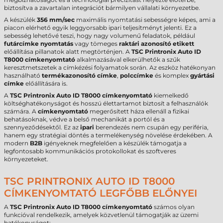
biztosítva a zavartalan integrációt bármilyen vállalati környezetbe.
A készülék
356 mm/sec
maximális nyomtatási sebességre képes, ami a
piacon elérhető egyik leggyorsabb ipari teljesítményt jelenti. Ez a
sebesség lehetővé teszi, hogy nagy volumenű feladatok, például
futárcímke nyomtatás
vagy tömeges
raktári azonosító etikett
előállítása pillanatok alatt megtörténjen. A
TSC Printronix Auto ID
T8000 címkenyomtató
alkalmazásával elkerülhetők a szűk
keresztmetszetek a címkézési folyamatok során. Az eszköz hatékonyan
használható
termékazonosító címke
,
polccímke
és komplex
gyártási
címke
előállítására is.
A
TSC Printronix Auto ID T8000 címkenyomtató
kiemelkedő
költséghatékonyságot és hosszú élettartamot biztosít a felhasználók
számára. A
címkenyomtató
megerősített háza ellenáll a fizikai
behatásoknak, védve a belső mechanikát a portól és a
szennyeződésektől. Ez az
ipari
berendezés nem csupán egy periféria,
hanem egy stratégiai döntés a termelékenység növelése érdekében. A
modern
B2B
igényeknek megfelelően a készülék támogatja a
legfontosabb kommunikációs protokollokat és szoftveres
környezeteket.
TSC PRINTRONIX AUTO ID T8000
CÍMKENYOMTATÓ LEGFŐBB ELŐNYEI
A
TSC Printronix Auto ID T8000 címkenyomtató
számos olyan
funkcióval rendelkezik, amelyek közvetlenül támogatják az üzemi
hatékonyságot: