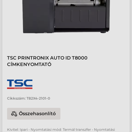
TSC PRINTRONIX AUTO ID T8000
CÍMKENYOMTATÓ
Cikkszám:
T82X4-2101-0
Összehasonlító
Kivitel: Ipari • Nyomtatási mód: Termál transzfer • Nyomtatási