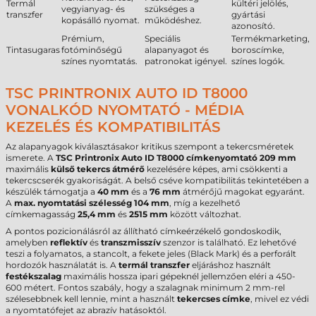
Termál
kültéri jelölés,
vegyianyag- és
szükséges a
transzfer
gyártási
kopásálló nyomat.
működéshez.
azonosító.
Prémium,
Speciális
Termékmarketing,
Tintasugaras
fotóminőségű
alapanyagot és
boroscímke,
színes nyomtatás.
patronokat igényel.
színes logók.
TSC PRINTRONIX AUTO ID T8000
VONALKÓD NYOMTATÓ - MÉDIA
KEZELÉS ÉS KOMPATIBILITÁS
Az alapanyagok kiválasztásakor kritikus szempont a tekercsméretek
ismerete. A
TSC Printronix Auto ID T8000 címkenyomtató
209 mm
maximális
külső tekercs átmérő
kezelésére képes, ami csökkenti a
tekercscserék gyakoriságát. A belső cséve kompatibilitás tekintetében a
készülék támogatja a
40 mm
és a
76 mm
átmérőjű magokat egyaránt.
A
max. nyomtatási szélesség
104 mm
, míg a kezelhető
címkemagasság
25,4 mm
és
2515 mm
között változhat.
A pontos pozicionálásról az állítható címkeérzékelő gondoskodik,
amelyben
reflektív
és
transzmisszív
szenzor is található. Ez lehetővé
teszi a folyamatos, a stancolt, a fekete jeles (Black Mark) és a perforált
hordozók használatát is. A
termál transzfer
eljáráshoz használt
festékszalag
maximális hossza ipari gépeknél jellemzően eléri a 450-
600 métert. Fontos szabály, hogy a szalagnak minimum 2 mm-rel
szélesebbnek kell lennie, mint a használt
tekercses címke
, mivel ez védi
a nyomtatófejet az abrazív hatásoktól.