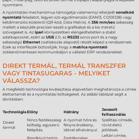
nyomtatni.
A nyomtatási mechanizmus támogatja valamennyi elterjedt
vonalkód
nyomtató
feladatot, legyen szó egydimenziós (EAN13, CODE128) vagy
kétdimenziós kódokról (QR kód, Data Matrix). A
356 mm/sec
sebesség
mellett a készülék precízen kezeli a grafikákat és a kis méretű
szövegeket is. Az
ipari
környezetben elengedhetetlen a stabil
adatkapcsolat, ezért az
USB
2.0, az
RS232
soros port és a nagy
sebességű
Ethernet
csatlakozás alapvető részét képezi a rendszernek.
Ezek az interfészek biztosítják, hogy a
matrica nyomtató
zökkenőmentesen kommunikáljon a vállalati ERP rendszerekkel.
DIREKT TERMÁL, TERMÁL TRANSZFER
VAGY TINTASUGARAS - MELYIKET
VÁLASSZA?
A megfelelő technológia kiválasztása alapvetően meghatározza a címke
élettartamát és a nyomtatási költségeket. Az alábbi táblázat segít a
döntésben:
Javasolt
Technológia
Előny
Hátrány
felhasználás
Nincs festékszalag
A nyomat hőre és
Szállítási címkék,
Direkt
költség, egyszerű
fényre érzékeny,
rövid életű
termál
felépítés.
idővel elhalványul.
jelölések.
Leltári címke,
Rendkívül tartós,
Festékszalag