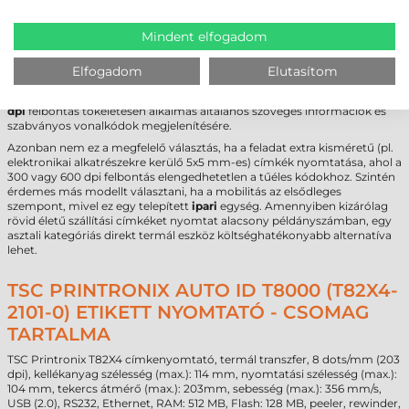
FELHASZNÁLÁSI TERÜLETEK ÉS „MIKOR
NEM EZ A MEGFELELŐ VÁLASZTÁS?”
Mindent elfogadom
A
TSC Printronix Auto ID T8000 címkenyomtató
kiválóan teljesít
nehézipari környezetben, autóalkatrész-gyártásban, elosztó
Elfogadom
Elutasítom
központokban és gyógyszerészeti raktárakban. Robusztus felépítése
miatt alkalmas poros vagy változó hőmérsékletű helyszínekre is. A
203
dpi
felbontás tökéletesen alkalmas általános szöveges információk és
szabványos vonalkódok megjelenítésére.
Azonban nem ez a megfelelő választás, ha a feladat extra kisméretű (pl.
elektronikai alkatrészekre kerülő 5x5 mm-es) címkék nyomtatása, ahol a
300 vagy 600 dpi felbontás elengedhetetlen a tűéles kódokhoz. Szintén
érdemes más modellt választani, ha a mobilitás az elsődleges
szempont, mivel ez egy telepített
ipari
egység. Amennyiben kizárólag
rövid életű szállítási címkéket nyomtat alacsony példányszámban, egy
asztali kategóriás direkt termál eszköz költséghatékonyabb alternatíva
lehet.
TSC PRINTRONIX AUTO ID T8000 (T82X4-
2101-0) ETIKETT NYOMTATÓ - CSOMAG
TARTALMA
TSC Printronix T82X4 címkenyomtató, termál transzfer, 8 dots/mm (203
dpi), kellékanyag szélesség (max.): 114 mm, nyomtatási szélesség (max.):
104 mm, tekercs átmérő (max.): 203mm, sebesség (max.): 356 mm/s,
USB (2.0), RS232, Ethernet, RAM: 512 MB, Flash: 128 MB, peeler, rewinder,