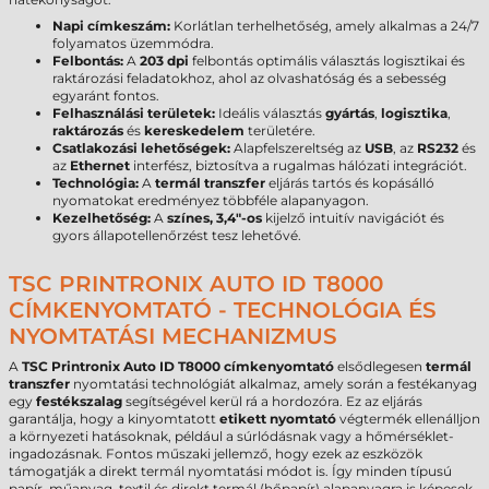
Napi címkeszám:
Korlátlan terhelhetőség, amely alkalmas a 24/7
folyamatos üzemmódra.
Felbontás:
A
203 dpi
felbontás optimális választás logisztikai és
raktározási feladatokhoz, ahol az olvashatóság és a sebesség
egyaránt fontos.
Felhasználási területek:
Ideális választás
gyártás
,
logisztika
,
raktározás
és
kereskedelem
területére.
Csatlakozási lehetőségek:
Alapfelszereltség az
USB
, az
RS232
és
az
Ethernet
interfész, biztosítva a rugalmas hálózati integrációt.
Technológia:
A
termál transzfer
eljárás tartós és kopásálló
nyomatokat eredményez többféle alapanyagon.
Kezelhetőség:
A
színes, 3,4"-os
kijelző intuitív navigációt és
gyors állapotellenőrzést tesz lehetővé.
TSC PRINTRONIX AUTO ID T8000
CÍMKENYOMTATÓ - TECHNOLÓGIA ÉS
NYOMTATÁSI MECHANIZMUS
A
TSC Printronix Auto ID T8000 címkenyomtató
elsődlegesen
termál
transzfer
nyomtatási technológiát alkalmaz, amely során a festékanyag
egy
festékszalag
segítségével kerül rá a hordozóra. Ez az eljárás
garantálja, hogy a kinyomtatott
etikett nyomtató
végtermék ellenálljon
a környezeti hatásoknak, például a súrlódásnak vagy a hőmérséklet-
ingadozásnak. Fontos műszaki jellemző, hogy ezek az eszközök
támogatják a direkt termál nyomtatási módot is. Így minden típusú
papír, műanyag, textil és direkt termál (hőpapír) alapanyagra is képesek