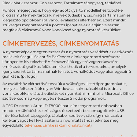
Black Mark szenzor, Gap szenzor, Tartalmaz: tápegység, tápkábel
Fontos megjegyezni, hogy egy adott gyártó modelljéhez többféle
cikkszámú termék tartozik, melyek tudásban, csomag tartalmában és
kiegészítő opciókban (pl. vágó, leválasztó) eltérhetnek. Ezért mindig
szükséges meghatározni a pontos igényt és ez alapján választani
megfelelő cikkszámú vonalkódolvasó vagy nyomtató készüléket.
CÍMKETERVEZÉS, CÍMKENYOMTATÁS
A nyomatképek megtervezését és a nyomtatás vezérlését az eszközhöz
mellékelt Seagull Scientific BarTender címkenyomtató szoftverrel
könnyedén kivitelezheti! A felhasználók egy szövegszerkesztőre
emlékeztető grafikus felületen készíthetik el a tervezeteket, amelyek
igény szerint tartalmazhatnak feliratot, vonalkódot vagy akár egyszínű
grafikát is (pl. logó).
Az eszközhöz elérhetővé tesszük a szükséges illesztőprogramokat is,
mellyel a felhasználók olyan Windows alkalmazásokból is tudnak
vonalkódokkal ellátott etiketteket nyomtatni, mint pl. a Microsoft Office
szoftvercsomag vagy egyéb népszerű irodai programok.
A TSC Printronix Auto ID T8000 ipari címkenyomtató dobozában
minden működéshez szükséges összetevőt becsomagoltunk (USB
interfész kábel, tápegység, tápkábel, szoftver, stb.), így már csak a
kellékanyagot kell kiválasztania a nyomtatásához (tekintse meg
egyedülálló
tekercses címke raktári kínálatunkat
).