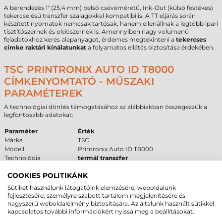
A berendezés 1" (25,4 mm) belső cséveméretű, Ink-Out (külső festékes)
tekercselésű transzfer szalagokkal kompatibilis. A TT eljárás során
készített nyomatok nemcsak tartósak, hanem ellenállnak a legtöbb ipari
tisztítószernek és oldószernek is. Amennyiben nagy volumenű
feladatokhoz keres alapanyagot, érdemes megtekinteni a
tekercses
címke raktári kínálatunkat
a folyamatos ellátás biztosítása érdekében.
TSC PRINTRONIX AUTO ID T8000
CÍMKENYOMTATÓ - MŰSZAKI
PARAMÉTEREK
A technológiai döntés támogatásához az alábbiakban összegezzük a
legfontosabb adatokat:
Paraméter
Érték
Márka
TSC
Modell
Printronix Auto ID T8000
Technológia
termál transzfer
Felbontás
203 dpi
COOKIES POLITIKÁNK
Kategória
ipari
Max. tekercsátmérő
209 mm
Sütiket használunk látogatóink elemzésére, weboldalunk
Interfész
USB
,
RS232
,
Ethernet
fejlesztésére, személyre szabott tartalom megjelenítésére és
Garancia
24
hónap a készülékre,
6
hónap a fejre
nagyszerű weboldalélmény biztosítására. Az általunk használt sütikkel
kapcsolatos további információkért nyissa meg a beállításokat.