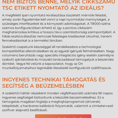
NEM BIZTOS BENNE, MELYIK CIKKSZÁMÚ
TSC ETIKETT NYOMTATÓ AZ IDEÁLIS?
A megfelelő ipari nyomtató kiválasztása összetett mérnöki feladat,
amely során figyelembe kell venni a napi nyomtatási mennyiséget, a
szükséges interfészeket és a környezeti adottságokat. A T8000 széria
számos konfigurációban érhető el, így a pontos cikkszám
meghatározása kritikus a hosszú távú üzembiztonság szempontjából. A
hibás eszközválasztás nemcsak felesleges kiadásokat okozhat, hanem
fennakadásokat is a termelési láncban.
Szakértő csapatunk készséggel áll rendelkezésre a technológiai
kompatibilitás ellenőrzésében és az egyedi igények felmérésében. Nagy
volumenű beruházás vagy speciális integrációs igény esetén személyre
szabott ajánlatokkal és műszaki tanácsadással támogatjuk a beszerzési
döntést. Vegye fel velünk a kapcsolatot, hogy az Ön
munkafolyamataihoz leginkább illeszkedő konfigurációt szállíthassuk.
INGYENES TECHNIKAI TÁMOGATÁS ÉS
SEGÍTSÉG A BEÜZEMELÉSBEN
A szakértői háttér részeként minden végfelhasználó számára 90 napos
ingyenes segítséget biztosítunk a készülék beüzemeléséhez. Ez a
támogatás magában foglalja a meghajtóprogramok (driverek)
telepítését, a hardveres kalibráció folyamatát, valamint a címketervező
szoftver alapvető beállításait.