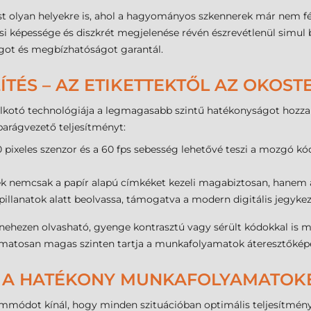
st olyan helyekre is, ahol a hagyományos szkennerek már nem fér
i képessége és diszkrét megjelenése révén észrevétlenül simul 
ágot és megbízhatóságot garantál.
TÉS – AZ ETIKETTEKTŐL AZ OKOS
alkotó technológiája a legmagasabb szintű hatékonyságot hozza 
parágvezető teljesítményt:
pixeles szenzor és a 60 fps sebesség lehetővé teszi a mozgó kód
k nemcsak a papír alapú címkéket kezeli magabiztosan, hanem a
pillanatok alatt beolvassa, támogatva a modern digitális jegyke
nehezen olvasható, gyenge kontrasztú vagy sérült kódokkal is me
yamatosan magas szinten tartja a munkafolyamatok áteresztőkép
A HATÉKONY MUNKAFOLYAMATOK
emmódot kínál, hogy minden szituációban optimális teljesítmény