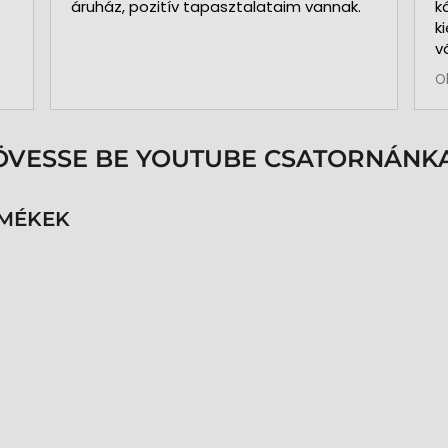
áruház, pozitív tapasztalataim vannak.
k
k
v
b
O
a
k
p
s
ÖVESSE BE YOUTUBE CSATORNÁNKA
é
h
n
RMÉKEK
v
k
k
p
K