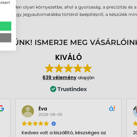
iókért
ás minden olyan környezetbe, ahol a gyorsaság, a precizitás és 
ésről vagy jegyautomatákba történő beépítésről, a készülék mi
ENNÜNK! ISMERJE MEG VÁSÁRLÓIN
KIVÁLÓ
639 vélemény
alapján
Éva
2026-08-05
Kedves volt a kiszállító, készséges az
2