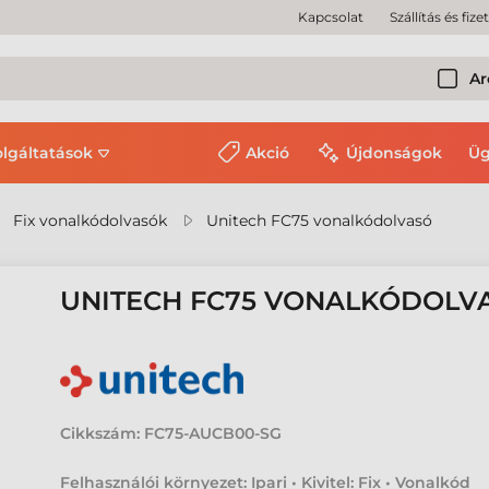
Kapcsolat
Szállítás és fize
Ar
olgáltatások
Akció
Újdonságok
Üg
Fix vonalkódolvasók
Unitech FC75 vonalkódolvasó
UNITECH FC75 VONALKÓDOLV
Cikkszám:
FC75-AUCB00-SG
Felhasználói környezet: Ipari • Kivitel: Fix • Vonalkód