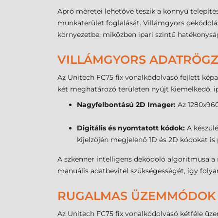
Apró méretei lehetővé teszik a könnyű telepíté
munkaterület foglalását. Villámgyors dekódolás
környezetbe, miközben ipari szintű hatékonys
VILLÁMGYORS ADATRÖGZÍ
Az Unitech FC75 fix vonalkódolvasó fejlett kép
két meghatározó területen nyújt kiemelkedő, i
Nagyfelbontású 2D Imager:
Az 1280x960 
Digitális és nyomtatott kódok:
A készülé
kijelzőjén megjelenő 1D és 2D kódokat is 
A szkenner intelligens dekódoló algoritmusa a 
manuális adatbevitel szükségességét, így fol
RUGALMAS ÜZEMMÓDOK 
Az Unitech FC75 fix vonalkódolvasó kétféle üz