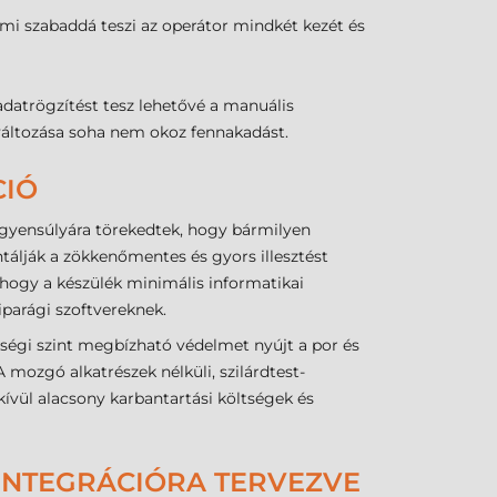
mi szabaddá teszi az operátor mindkét kezét és
datrögzítést tesz lehetővé a manuális
változása soha nem okoz fennakadást.
CIÓ
egyensúlyára törekedtek, hogy bármilyen
tálják a zökkenőmentes és gyors illesztést
 hogy a készülék minimális informatikai
iparági szoftvereknek.
tségi szint megbízható védelmet nyújt a por és
A mozgó alkatrészek nélküli, szilárdtest-
ívül alacsony karbantartási költségek és
 INTEGRÁCIÓRA TERVEZVE