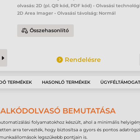
olvasás: 2D (pl. QR kód, PDF kód) • Olvasási technológ
2D Area Imager • Olvasási távolság: Normál
Összehasonlító
Rendelésre
DÓ TERMÉKEK
HASONLÓ TERMÉKEK
ÜGYFÉLTÁMOGA
ONALKÓDOLVASÓ BEMUTATÁSA
tomatizálási folyamatokhoz készült, ahol a minimális helyigény
zetten arra tervezték, hogy biztosítsa a gyors és pontos adatrög
i munkaállomások legszűkebb pontjain is.