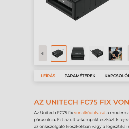
LEÍRÁS
PARAMÉTEREK
KAPCSOLÓ
AZ UNITECH FC75 FIX V
Az Unitech FC75 fix
vonalkódolvasó
a modern au
párosulnia. Ezt az ultra-kompakt eszközt kifeje
az önkiszolgáló kioszkokban vagy a logisztika