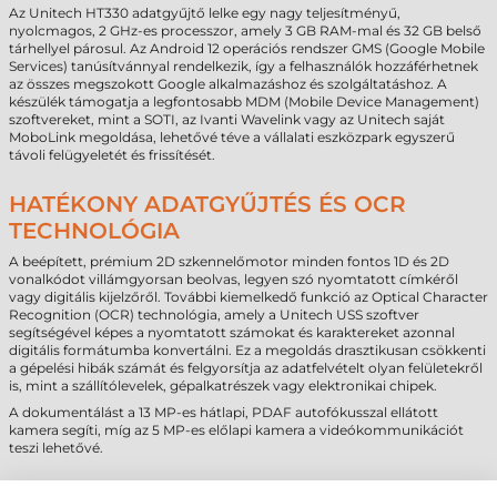
Az Unitech HT330 adatgyűjtő lelke egy nagy teljesítményű,
nyolcmagos, 2 GHz-es processzor, amely 3 GB RAM-mal és 32 GB belső
tárhellyel párosul. Az Android 12 operációs rendszer GMS (Google Mobile
Services) tanúsítvánnyal rendelkezik, így a felhasználók hozzáférhetnek
az összes megszokott Google alkalmazáshoz és szolgáltatáshoz. A
készülék támogatja a legfontosabb MDM (Mobile Device Management)
szoftvereket, mint a SOTI, az Ivanti Wavelink vagy az Unitech saját
MoboLink megoldása, lehetővé téve a vállalati eszközpark egyszerű
távoli felügyeletét és frissítését.
HATÉKONY ADATGYŰJTÉS ÉS OCR
TECHNOLÓGIA
A beépített, prémium 2D szkennelőmotor minden fontos 1D és 2D
vonalkódot villámgyorsan beolvas, legyen szó nyomtatott címkéről
vagy digitális kijelzőről. További kiemelkedő funkció az Optical Character
Recognition (OCR) technológia, amely a Unitech USS szoftver
segítségével képes a nyomtatott számokat és karaktereket azonnal
digitális formátumba konvertálni. Ez a megoldás drasztikusan csökkenti
a gépelési hibák számát és felgyorsítja az adatfelvételt olyan felületekről
is, mint a szállítólevelek, gépalkatrészek vagy elektronikai chipek.
A dokumentálást a 13 MP-es hátlapi, PDAF autofókusszal ellátott
kamera segíti, míg az 5 MP-es előlapi kamera a videókommunikációt
teszi lehetővé.