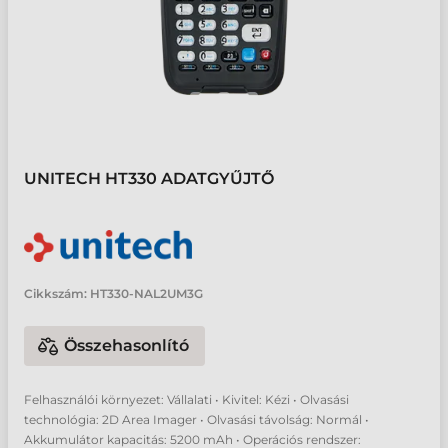
UNITECH HT330 ADATGYŰJTŐ
Cikkszám:
HT330-NAL2UM3G
Összehasonlító
Felhasználói környezet: Vállalati • Kivitel: Kézi • Olvasási
technológia: 2D Area Imager • Olvasási távolság: Normál •
Akkumulátor kapacitás: 5200 mAh • Operációs rendszer: