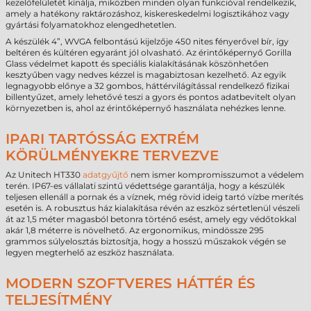
kezelőfelületét kínálja, miközben minden olyan funkcióval rendelkezik,
amely a hatékony raktározáshoz, kiskereskedelmi logisztikához vagy
gyártási folyamatokhoz elengedhetetlen.
A készülék 4”, WVGA felbontású kijelzője 450 nites fényerővel bír, így
beltéren és kültéren egyaránt jól olvasható. Az érintőképernyő Gorilla
Glass védelmet kapott és speciális kialakításának köszönhetően
kesztyűben vagy nedves kézzel is magabiztosan kezelhető. Az egyik
legnagyobb előnye a 32 gombos, háttérvilágítással rendelkező fizikai
billentyűzet, amely lehetővé teszi a gyors és pontos adatbevitelt olyan
környezetben is, ahol az érintőképernyő használata nehézkes lenne.
IPARI TARTÓSSÁG EXTRÉM
KÖRÜLMÉNYEKRE TERVEZVE
Az Unitech HT330
adatgyűjtő
nem ismer kompromisszumot a védelem
terén. IP67-es vállalati szintű védettsége garantálja, hogy a készülék
teljesen ellenáll a pornak és a víznek, még rövid ideig tartó vízbe merítés
esetén is. A robusztus ház kialakítása révén az eszköz sértetlenül vészeli
át az 1,5 méter magasból betonra történő esést, amely egy védőtokkal
akár 1,8 méterre is növelhető. Az ergonomikus, mindössze 295
grammos súlyelosztás biztosítja, hogy a hosszú műszakok végén se
legyen megterhelő az eszköz használata.
MODERN SZOFTVERES HÁTTÉR ÉS
TELJESÍTMÉNY