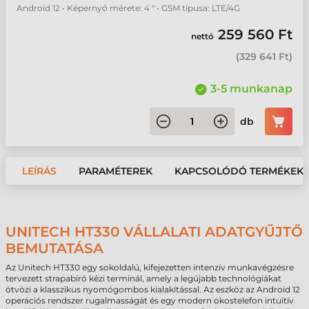
Android 12 • Képernyő mérete: 4 " • GSM típusa: LTE/4G
259 560 Ft
nettó
(
329 641 Ft
)
3-5 munkanap
db
LEÍRÁS
PARAMÉTEREK
KAPCSOLÓDÓ TERMÉKEK
UNITECH HT330 VÁLLALATI ADATGYŰJTŐ
BEMUTATÁSA
Az Unitech HT330 egy sokoldalú, kifejezetten intenzív munkavégzésre
tervezett strapabíró kézi terminál, amely a legújabb technológiákat
ötvözi a klasszikus nyomógombos kialakítással. Az eszköz az Android 12
operációs rendszer rugalmasságát és egy modern okostelefon intuitív